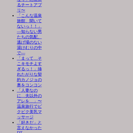
るチートアプ
リ〜
「こんな温泉
旅館、聞いて
ないっ！！」
―知らない男
たちの気配、
逃げ場のない
湯けむりの中
で―
「まって…そ
こキモチよす
ぎるっ！」挿
れたがりな契
約カノジョの
奥をコンコン
「人妻なの
に…夫以外の
アレを…」〜
温泉旅行でビ
クビク美乳マ
ッサージ
「好きだ」と
言えなかった
DT