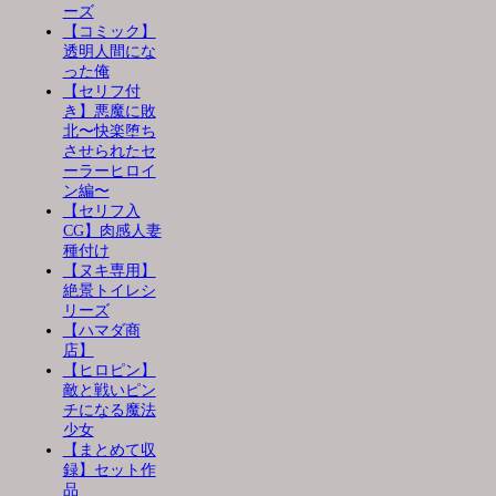
ーズ
【コミック】
透明人間にな
った俺
【セリフ付
き】悪魔に敗
北〜快楽堕ち
させられたセ
ーラーヒロイ
ン編〜
【セリフ入
CG】肉感人妻
種付け
【ヌキ専用】
絶景トイレシ
リーズ
【ハマダ商
店】
【ヒロピン】
敵と戦いピン
チになる魔法
少女
【まとめて収
録】セット作
品