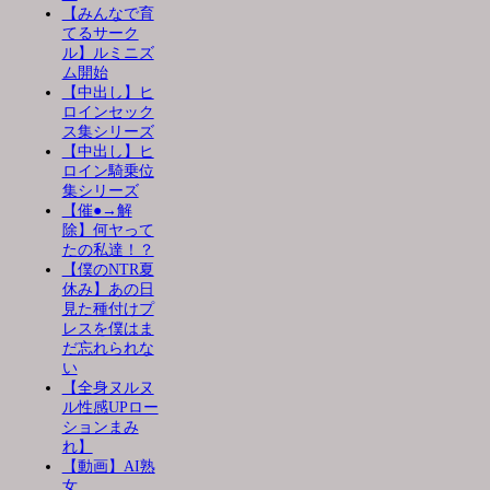
【みんなで育
てるサーク
ル】ルミニズ
ム開始
【中出し】ヒ
ロインセック
ス集シリーズ
【中出し】ヒ
ロイン騎乗位
集シリーズ
【催●→解
除】何ヤって
たの私達！？
【僕のNTR夏
休み】あの日
見た種付けプ
レスを僕はま
だ忘れられな
い
【全身ヌルヌ
ル性感UPロー
ションまみ
れ】
【動画】AI熟
女