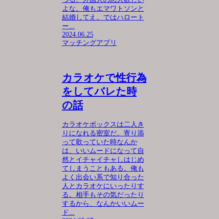
よな。俺もエマワトソンと
結婚してえ。ではハロート
ー...
2024.06.25
マッチングアプリ
カラオケで性行為
をしてバレた時
の話
カラオケボックスは二人き
りになれる密室だ。寄り添
って歌っていた時なんか
は、いいムードになって自
然とイチャイチャしはじめ
てしまうこともある。俺も
よく出会い系で知り合った
人とカラオケにいったりす
る。相手もその気だったり
するから、なんかいいムー
ド...