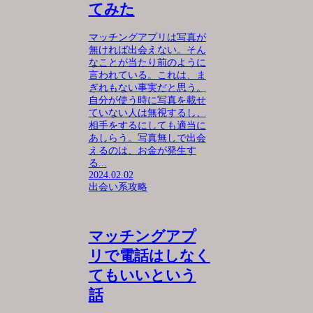
てみた
マッチングアプリは写真が
無ければ出会えない。そん
なことが当たり前のように
言われている。これは、ま
ぎれもない事実だと思う。
自分が使う時に写真を載せ
ていない人は無視するし、
相手をするにしても適当に
あしらう。写真無しで出会
えるのは、お金が発生す
る...
2024.02.02
出会い系攻略
マッチングアプ
リで電話はしなく
てもいいという
話