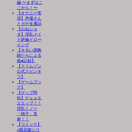
編 〜まずはこ
こから！〜
【オナニー実
演】声優さん
とガチ生通話
【おねショ
タ】淫乱メイ
ド絶倫ドロー
イング
【キモい調教
師たちによる
催●記録】
【クリムゾン
公式スピンオ
フ】
【ゲームブッ
ク】
【ゲップ特
化】ゲェェエ
エエップ！！
淫乱くノ一
「桃子」見
参！！
【コミック】
○眠花嫁シリ