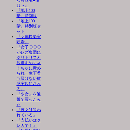
る姉妹凌●性
典〜』
『地上100
階』特別版
『地上100
階』特別版セ
ット
『女体快楽実
験場』
『女子〇〇〇
がレズ集団に
クリトリスと
尿道をめちゃ
くちゃに責め
られ一生下着
も履けない敏
感突起にされ
る』
『少女』を通
販で買ったみ
た
『彼女は狙わ
れている』
『支払いはク
レカで！』