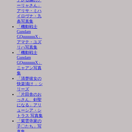
デレる隣のア
ーリャさん」
アリサ・ミハ
イロヴナ・九
条写真集
「機動戦士
Gundam
GQuuuuuuX」
アマテ・ユズ
リハ写真集
「機動戦士
Gundam
GQuuuuuuX」
ニャアン写真
集
「清楚彼女の
快楽漬け 」シ
リーズ
「片田舎のお
っさん、剣聖
になる」アリ
ューシア・シ
トラス 写真集
「紫雲寺家の
子〇たち」写
真集