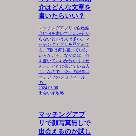
介はどんな文章を
書いたらいい？
マッチングアプリで自己紹
介に何を書いていいか分か
らないという人は多い。マ
ッチングアプリを見てみて
も、3割は何も書いていな
い人がいる。なかには、何
を書いていいか分かりませ
んー。とだけ書いている人
も。なので、今回の記事は
マチアプのプロフィール
の...
2024.03.06
出会い系攻略
マッチングアプ
リで顔写真無しで
出会えるのか試し