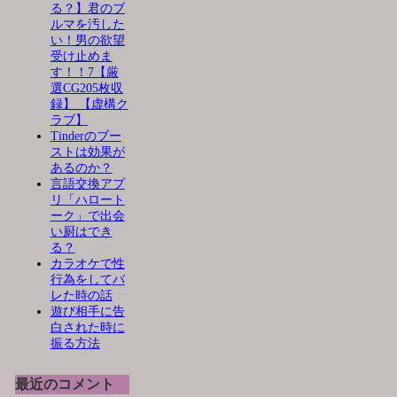
る？】君のブ
ルマを汚した
い！男の欲望
受け止めま
す！！7【厳
選CG205枚収
録】 【虚構ク
ラブ】
Tinderのブー
ストは効果が
あるのか？
言語交換アプ
リ「ハロート
ーク」で出会
い厨はでき
る？
カラオケで性
行為をしてバ
レた時の話
遊び相手に告
白された時に
振る方法
最近のコメント