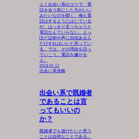
よく出会い系のコツで、電
話を会う前にした方がいい
みたいなのを聞く。俺も電
話はするようにはしている
が、はっきり言っちゃうと
電話なんていらない。よっ
ぽど話術や声に自信ある人
だけすればいいと思ってい
る。では、その理由を語っ
ていこう。電話を嫌がる
人...
2024.01.12
出会い系攻略
出会い系で既婚者
であることは言
ってもいいの
か？
既婚者でも遊びたいと思う
ことは自然なことである。