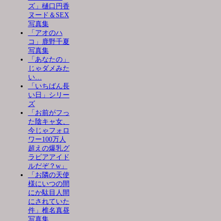
ズ」樋口円香
ヌード＆SEX
写真集
「アオのハ
コ」鹿野千夏
写真集
「あなたの」
じゃダメみた
い…
「いちばん長
い日」シリー
ズ
「お前がフっ
た陰キャ女、
今じゃフォロ
ワー100万人
超えの爆乳グ
ラビアアイド
ルだぞ？w」
「お隣の天使
様にいつの間
にか駄目人間
にされていた
件」椎名真昼
写真集