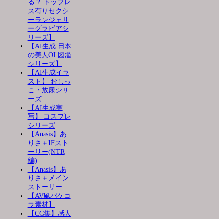
る？ トップレ
ス有りセクシ
ーランジェリ
ーグラビアシ
リーズ】
【AI生成 日本
の美人OL図鑑
シリーズ】
【AI生成イラ
スト】 おしっ
こ・放尿シリ
ーズ
【AI生成実
写】 コスプレ
シリーズ
【Anasis】あ
りさ＋IFスト
ーリー(NTR
編)
【Anasis】あ
りさ＋メイン
ストーリー
【AV風パケコ
ラ素材】
【CG集】感人