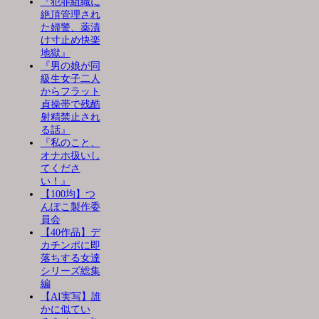
『犯罪組織に
絶頂管理され
た婦警、薬漬
け寸止め快楽
地獄』
『男の娘が同
級生女子二人
からフラット
貞操帯で残酷
射精禁止され
る話』
『私のこと、
オナホ扱いし
てくださ
い！』
【100均】つ
んぽこ製作委
員会
【40作品】デ
カチンポに即
落ちする女達
シリーズ総集
編
【AI実写】誰
かに似てい