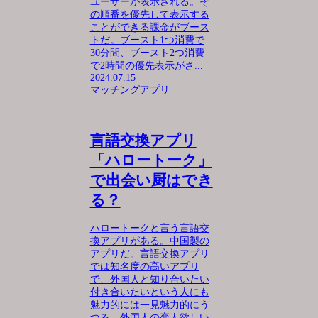
ユーザーが表示される。そ
の順番を優先して表示する
ことができる課金がブース
トだ。ブースト1つ消費で
30分間、ブースト2つ消費
で2時間の優先表示がさ...
2024.07.15
マッチングアプリ
言語交換アプリ
「ハロートーク」
で出会い厨はでき
る？
ハロートークと言う言語交
換アプリがある。中国製の
アプリだ。言語交換アプリ
では知名度の高いアプリ
で、外国人と知り合いたい
付き合いたいという人にも
魅力的には一見魅力的にう
つる。外国人の恋人欲しい