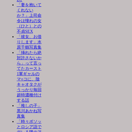
「妻を抱いて
くれない
か？」上司命
令は憧れの女
（ひと）との
不貞SEX
「彼女、お借
りします」水
原千鶴写真集
「挿れたら絶
対許さないか
ら」って言っ
てたカースト
1軍ギャルの
マ○コに、陰
キャオタクが
うっかり毎回
超特濃種付け
する話
「推しの子」
黒川あかね写
真集
「時々ボソッ
とロシア語で