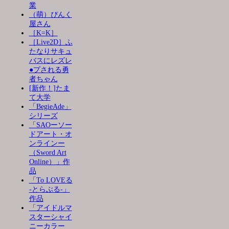
業
（萌）ぴんく
屋さん
［K=K］
［Live2D］ふ
たなりサキュ
バスにレズレ
●プされる勇
者ちゃん
[新作！]たま
て大学
「BegieAde」
シリーズ
「SAOーソー
ドアート・オ
ンラインー
（Sword Art
Online）」作
品
「To LOVEる
-とらぶる-」
作品
「アイドルマ
スターシャイ
ニーカラー