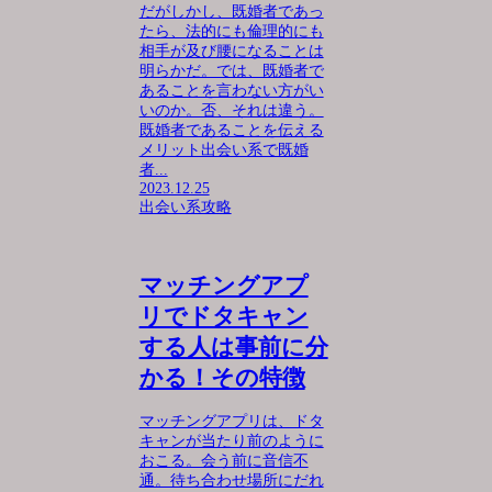
だがしかし、既婚者であっ
たら、法的にも倫理的にも
相手が及び腰になることは
明らかだ。では、既婚者で
あることを言わない方がい
いのか。否、それは違う。
既婚者であることを伝える
メリット出会い系で既婚
者...
2023.12.25
出会い系攻略
マッチングアプ
リでドタキャン
する人は事前に分
かる！その特徴
マッチングアプリは、ドタ
キャンが当たり前のように
おこる。会う前に音信不
通。待ち合わせ場所にだれ