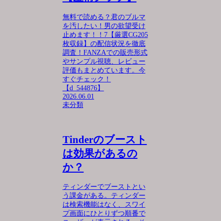
無料で読める？君のブルマ
を汚したい！男の欲望受け
止めます！！7【厳選CG205
枚収録】の配信状況を徹底
調査！FANZAでの販売形式
やサンプル視聴、レビュー
評価もまとめています。今
すぐチェック！
【d_544876】
2026.06.01
未分類
Tinderのブースト
は効果があるの
か？
ティンダーでブーストとい
う課金がある。ティンダー
は検索機能はなく、スワイ
プ画面にひとりずつ順番で