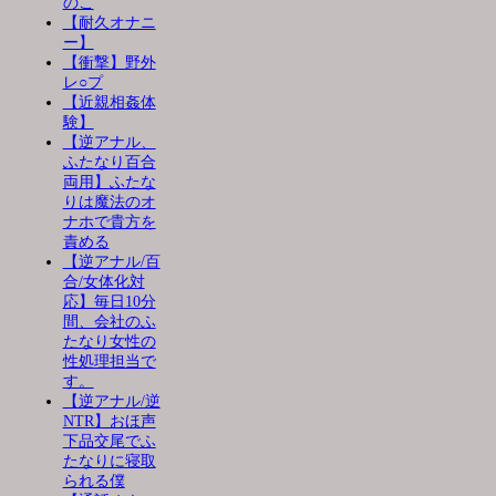
のこ
【耐久オナニ
ー】
【衝撃】野外
レ○プ
【近親相姦体
験】
【逆アナル、
ふたなり百合
両用】ふたな
りは魔法のオ
ナホで貴方を
責める
【逆アナル/百
合/女体化対
応】毎日10分
間、会社のふ
たなり女性の
性処理担当で
す。
【逆アナル/逆
NTR】おほ声
下品交尾でふ
たなりに寝取
られる僕