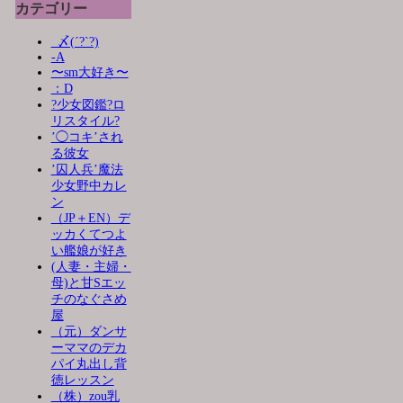
カテゴリー
_〆(´?`?)
-A
〜sm大好き〜
：D
?少女図鑑?ロ
リスタイル?
’◯コキ’され
る彼女
’囚人兵’魔法
少女野中カレ
ン
（JP＋EN）デ
ッカくてつよ
い艦娘が好き
(人妻・主婦・
母)と甘Sエッ
チのなぐさめ
屋
（元）ダンサ
ーママのデカ
パイ丸出し背
徳レッスン
（株）zou乳