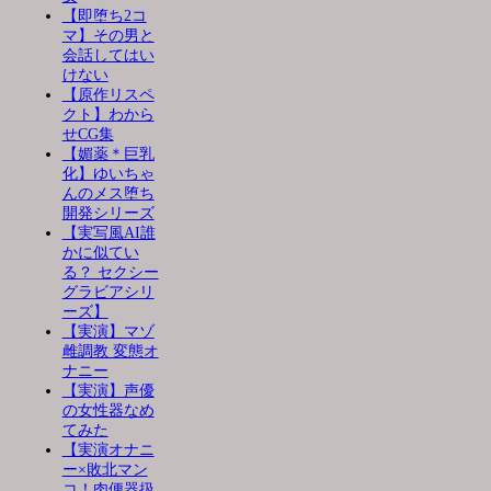
【即堕ち2コ
マ】その男と
会話してはい
けない
【原作リスペ
クト】わから
せCG集
【媚薬＊巨乳
化】ゆいちゃ
んのメス堕ち
開発シリーズ
【実写風AI誰
かに似てい
る？ セクシー
グラビアシリ
ーズ】
【実演】マゾ
雌調教 変態オ
ナニー
【実演】声優
の女性器なめ
てみた
【実演オナニ
ー×敗北マン
コ！肉便器扱