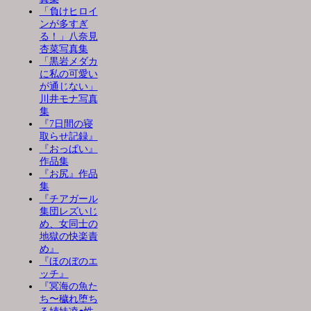
「負けヒロイ
ンが多すぎ
る！」八奈見
杏菜写真集
「黒岩メダカ
に私の可愛い
が通じない」
川井モナ写真
集
『7日間の寝
取らせ記録』
『おっぱい』
作品集
『お尻』作品
集
『チアガール
集団レズいじ
め、女同士の
地獄の快楽責
め』
『ほのぼのエ
ッチ』
『冥海の魚た
ち〜穢れ堕ち