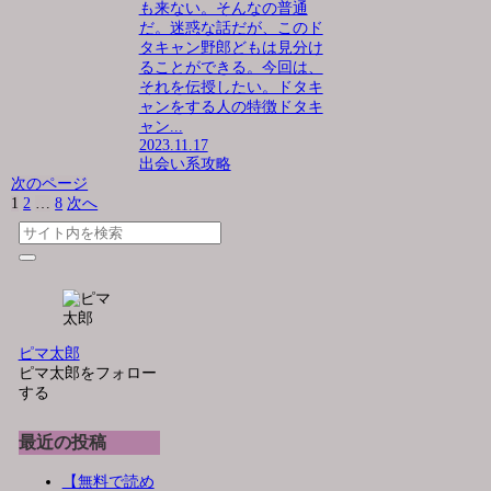
も来ない。そんなの普通
だ。迷惑な話だが、このド
タキャン野郎どもは見分け
ることができる。今回は、
それを伝授したい。ドタキ
ャンをする人の特徴ドタキ
ャン...
2023.11.17
出会い系攻略
次のページ
1
2
…
8
次へ
ピマ太郎
ピマ太郎をフォロー
する
最近の投稿
【無料で読め