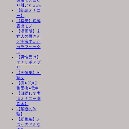
風俗で大当た
り引いたwww
【朗読オナニ
ー】
【格安】短編
露出モノ
【漫画版】未
亡人の母さん
と実家でいち
ゃラブセック
ス
【男性受け】
オナサポアプ
リ
【画像集】AI
熟女
【痴●ダメ】
集団痴●電車
【目隠しで実
演オナニー潮
吹き】
【禁断の体
験】
【総集編】ふ
つうのおんな