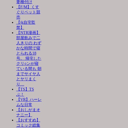
妻種付け
【F/M】くす
ぐりペット競
売
【jk自宅監
禁】
【NTR漫画】
部屋飲みで二
人きりの わず
かな時間で寝
とられる18
号。 帰宅した
クリ○ンが寝
ている間も 朝
までサイヤ人
とヤリまく
り…
【TS】TS
ぶ！
【VR】ハーレ
ムな日常
【おしがまオ
ナニー】
【おすすめ】
コミック総集