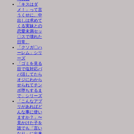
「キスはダ
メ！」って言
うくせに、中
出しは求めて
くる実妹との
恋愛未満セッ
〇スで壊れた
日常。
「クソガ〇ハ
ーレム」シリ
ーズ
「ゴミを見る
目で塩対応パ
パ活してたら
オジにわから
せられてチン
ポ堕ちするま
で」シリーズ
「こんなアプ
リがあればど
んな事に使い
ますか？」〜
見かけた子を
誰でも「言い
なり」に出来