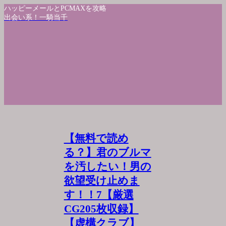
ハッピーメールとPCMAXを攻略
出会い系！一騎当千
【無料で読め
る？】君のブルマ
を汚したい！男の
欲望受け止めま
す！！7【厳選
CG205枚収録】
【虚構クラブ】