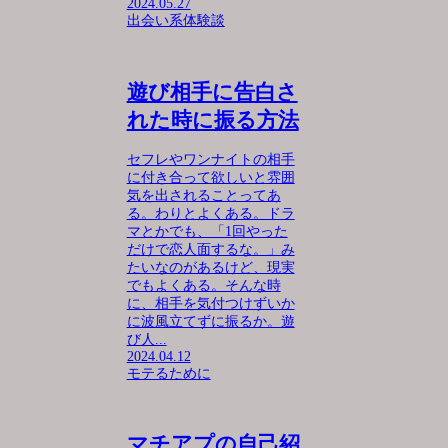
2024.05.27
出会い系体験談
遊び相手に告白さ
れた時に振る方法
セフレやワンナイトの相手
に付き合って欲しいと雰囲
気を出されることってあ
る。わりとよくある。ドラ
マとかでも、「1回やった
だけで恋人面するな。」み
たいなのがあるけど、現実
でもよくある。そんな時
に、相手を気付つけずいか
に波風立てずに振るか。遊
び人...
2024.04.12
モテるために
マチアプの自己紹