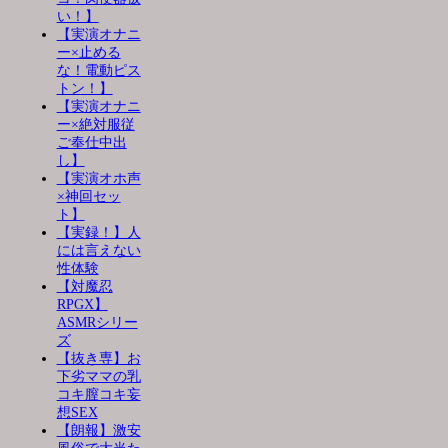
い！】
【実演オナニ
ー×止める
な！電動ピス
トン！】
【実演オナニ
ー×絶対服従
ご奉仕中出
し】
【実演オホ声
×神回セッ
ト】
【実録！】人
には言えない
性体験
【対魔忍
RPGX】
ASMRシリー
ズ
【抜き専】お
下劣ママの乳
コキ膣コキ妄
想SEX
【朗報】激安