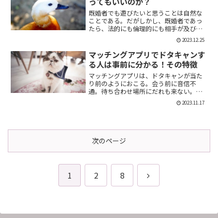
ってもいいのか？
既婚者でも遊びたいと思うことは自然な
ことである。だがしかし、既婚者であっ
たら、法的にも倫理的にも相手が及び腰
になることは明らかだ。では、既婚者で
2023.12.25
あることを言わない方がいいのか。否、
それは違う。既婚者であることを伝える
マッチングアプリでドタキャンす
メリット出会い系で既婚者...
る人は事前に分かる！その特徴
マッチングアプリは、ドタキャンが当た
り前のようにおこる。会う前に音信不
通。待ち合わせ場所にだれも来ない。そ
んなの普通だ。迷惑な話だが、このドタ
2023.11.17
キャン野郎どもは見分けることができ
る。今回は、それを伝授したい。ドタキ
ャンをする人の特徴ドタキャン...
次のページ
次
1
2
8
へ