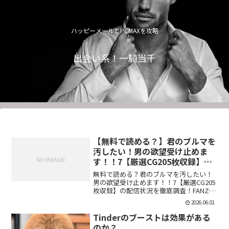
ハッピーメールとPCMAXを攻略
出会い系！一騎当千
【無料で読める？】君のブルマを
汚したい！男の欲望受け止めま
す！！7【厳選CG205枚収録】
【虚構クラブ】
無料で読める？君のブルマを汚したい！
男の欲望受け止めます！！7【厳選CG205
枚収録】の配信状況を徹底調査！FANZA
での販売形式やサンプル視聴、レビュー
2026.06.01
評価もまとめています。今すぐチェッ
ク！【d_544876】
Tinderのブーストは効果がある
のか？