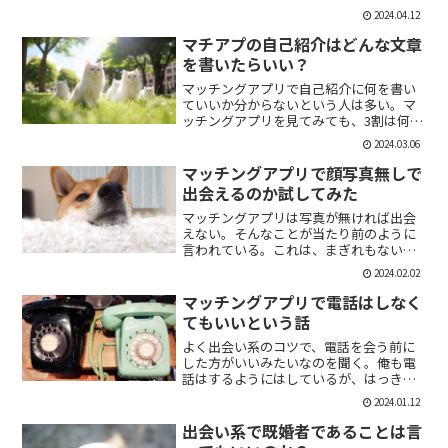
「1回やっただけで恋人面するな。」みた
2024.04.12
いなのがあるけど、現実でもよくある。
そんな時に、相手を気付つけずいかに波
マチアプの自己紹介はどんな文章
風立てずに振るか。遊び人...
を書いたらいい？
マッチングアプリで自己紹介に何を書い
ていいか分からないという人は多い。マ
ッチングアプリを見てみても、3割は何も
書いていない人がいる。なかには、何を
2024.03.06
書いていいか分かりませんー。とだけ書
いている人も。なので、今回の記事はマ
マッチングアプリで顔写真無しで
チアプのプロフィールの...
出会えるのか試してみた
マッチングアプリは写真が無ければ出会
えない。そんなことが当たり前のように
言われている。これは、まぎれもない事
実だと思う。自分が使う時に写真を載せ
2024.02.02
ていない人は無視するし、相手をするに
しても適当にあしらう。写真無しで出会
マッチングアプリで電話はしなく
えるのは、お金が発生する...
てもいいという話
よく出会い系のコツで、電話を会う前に
した方がいいみたいなのを聞く。俺も電
話はするようにはしているが、はっきり
言っちゃうと電話なんていらない。よっ
2024.01.12
ぽど話術や声に自信ある人だけすればい
いと思っている。では、その理由を語っ
出会い系で既婚者であることは言
ていこう。電話を嫌がる人...