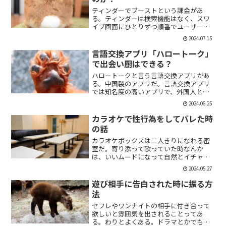
ティンダーでブーストという課金があ
る。ティンダーは検索機能はなく、スワ
イプ画面にひとりずつ順番でユーザーが
表示される。その順番を優先して表示す
2024.07.15
ることができる課金がブーストだ。ブー
スト1つ消費で30分間、ブースト2つ消費
言語交換アプリ「ハロートーク」
で2時間の優先表示がさ...
で出会い厨はできる？
ハロートークと言う言語交換アプリがあ
る。中国製のアプリだ。言語交換アプリ
では知名度の高いアプリで、外国人と知
り合いたい付き合いたいという人にも魅
2024.06.25
力的には一見魅力的にうつる。外国人の
恋人欲しいよな。俺もエマワトソンと結
カラオケで性行為をしてバレた時
婚してえ。ではハロートー...
の話
カラオケボックスは二人きりになれる密
室だ。寄り添って歌っていた時なんか
は、いいムードになって自然とイチャイ
チャしはじめてしまうこともある。俺も
2024.05.27
よく出会い系で知り合った人とカラオケ
にいったりする。相手もその気だったり
遊び相手に告白された時に振る方
するから、なんかいいムード...
法
セフレやワンナイトの相手に付き合って
欲しいと雰囲気を出されることってあ
る。わりとよくある。ドラマとかでも、