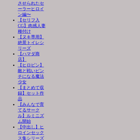
させられたセ
ーラーヒロイ
ン編〜
【セリフ入
CG】肉感人妻
種付け
【ヌキ専用】
絶景トイレシ
リーズ
【ハマダ商
店】
【ヒロピン】
敵と戦いピン
チになる魔法
少女
【まとめて収
録】セット作
品
【みんなで育
てるサーク
ル】ルミニズ
ム開始
【中出し】ヒ
ロインセック
ス集シリーズ