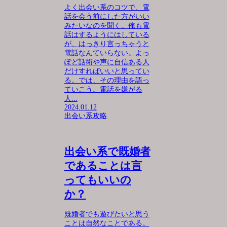
よく出会い系のコツで、電
話を会う前にした方がいい
みたいなのを聞く。俺も電
話はするようにはしている
が、はっきり言っちゃうと
電話なんていらない。よっ
ぽど話術や声に自信ある人
だけすればいいと思ってい
る。では、その理由を語っ
ていこう。電話を嫌がる
人...
2024.01.12
出会い系攻略
出会い系で既婚者
であることは言
ってもいいの
か？
既婚者でも遊びたいと思う
ことは自然なことである。