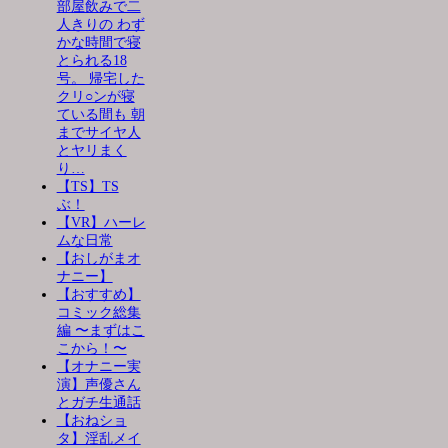
部屋飲みで二
人きりの わず
かな時間で寝
とられる18
号。 帰宅した
クリ○ンが寝
ている間も 朝
までサイヤ人
とヤリまく
り…
【TS】TS
ぶ！
【VR】ハーレ
ムな日常
【おしがまオ
ナニー】
【おすすめ】
コミック総集
編 〜まずはこ
こから！〜
【オナニー実
演】声優さん
とガチ生通話
【おねショ
タ】淫乱メイ