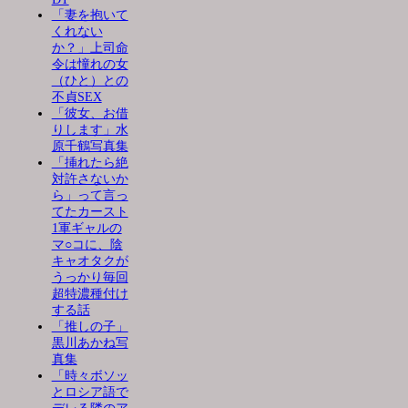
「妻を抱いて
くれない
か？」上司命
令は憧れの女
（ひと）との
不貞SEX
「彼女、お借
りします」水
原千鶴写真集
「挿れたら絶
対許さないか
ら」って言っ
てたカースト
1軍ギャルの
マ○コに、陰
キャオタクが
うっかり毎回
超特濃種付け
する話
「推しの子」
黒川あかね写
真集
「時々ボソッ
とロシア語で