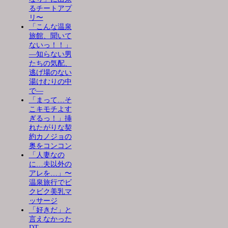
るチートアプ
リ〜
「こんな温泉
旅館、聞いて
ないっ！！」
―知らない男
たちの気配、
逃げ場のない
湯けむりの中
で―
「まって…そ
こキモチよす
ぎるっ！」挿
れたがりな契
約カノジョの
奥をコンコン
「人妻なの
に…夫以外の
アレを…」〜
温泉旅行でビ
クビク美乳マ
ッサージ
「好きだ」と
言えなかった
DT