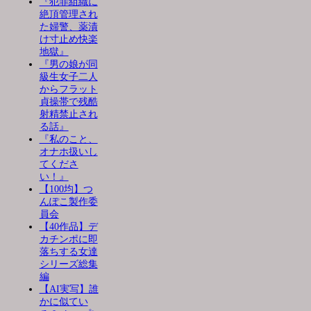
『犯罪組織に
絶頂管理され
た婦警、薬漬
け寸止め快楽
地獄』
『男の娘が同
級生女子二人
からフラット
貞操帯で残酷
射精禁止され
る話』
『私のこと、
オナホ扱いし
てくださ
い！』
【100均】つ
んぽこ製作委
員会
【40作品】デ
カチンポに即
落ちする女達
シリーズ総集
編
【AI実写】誰
かに似てい