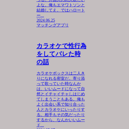
よな。俺もエマワトソンと
結婚してえ。ではハロート
ー...
2024.06.25
マッチングアプリ
カラオケで性行為
をしてバレた時
の話
カラオケボックスは二人き
りになれる密室だ。寄り添
って歌っていた時なんか
は、いいムードになって自
然とイチャイチャしはじめ
てしまうこともある。俺も
よく出会い系で知り合った
人とカラオケにいったりす
る。相手もその気だったり
するから、なんかいいムー
ド...