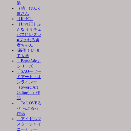
業
（萌）ぴんく
屋さん
［K=K］
［Live2D］ふ
たなりサキュ
バスにレズレ
●プされる勇
者ちゃん
[新作！]たま
て大学
「BegieAde」
シリーズ
「SAOーソー
ドアート・オ
ンラインー
（Sword Art
Online）」作
品
「To LOVEる
-とらぶる-」
作品
「アイドルマ
スターシャイ
ニーカラー