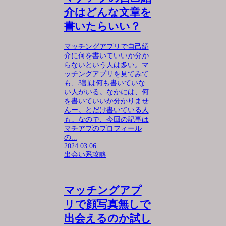
介はどんな文章を
書いたらいい？
マッチングアプリで自己紹
介に何を書いていいか分か
らないという人は多い。マ
ッチングアプリを見てみて
も、3割は何も書いていな
い人がいる。なかには、何
を書いていいか分かりませ
んー。とだけ書いている人
も。なので、今回の記事は
マチアプのプロフィール
の...
2024.03.06
出会い系攻略
マッチングアプ
リで顔写真無しで
出会えるのか試し