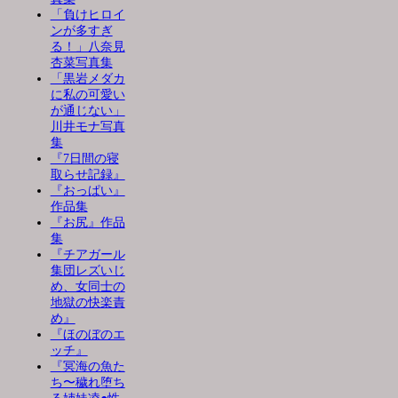
「負けヒロイ
ンが多すぎ
る！」八奈見
杏菜写真集
「黒岩メダカ
に私の可愛い
が通じない」
川井モナ写真
集
『7日間の寝
取らせ記録』
『おっぱい』
作品集
『お尻』作品
集
『チアガール
集団レズいじ
め、女同士の
地獄の快楽責
め』
『ほのぼのエ
ッチ』
『冥海の魚た
ち〜穢れ堕ち