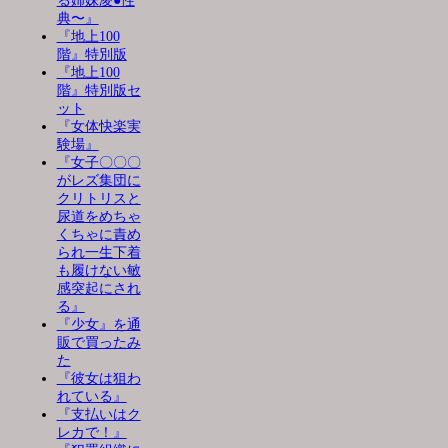
る姉妹凌●性
典〜』
『地上100
階』特別版
『地上100
階』特別版セ
ット
『女体快楽実
験場』
『女子〇〇〇
がレズ集団に
クリトリスと
尿道をめちゃ
くちゃに責め
られ一生下着
も履けない敏
感突起にされ
る』
『少女』を通
販で買ったみ
た
『彼女は狙わ
れている』
『支払いはク
レカで！』