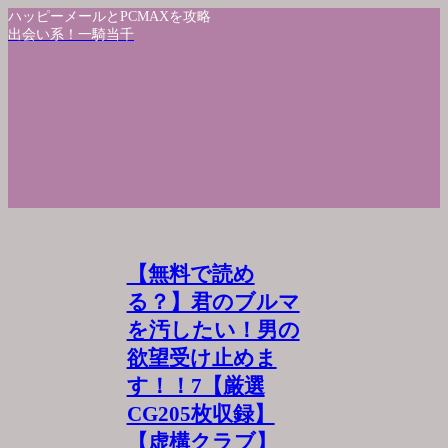
ハッピーメールとPCMAXを攻略
出会い系！一騎当千
【無料で読め
る？】君のブルマ
を汚したい！男の
欲望受け止めま
す！！7【厳選
CG205枚収録】
【虚構クラブ】