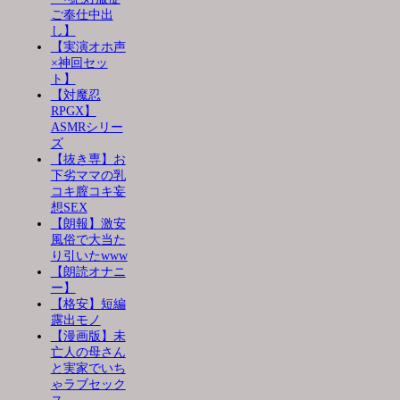
ご奉仕中出
し】
【実演オホ声
×神回セッ
ト】
【対魔忍
RPGX】
ASMRシリー
ズ
【抜き専】お
下劣ママの乳
コキ膣コキ妄
想SEX
【朗報】激安
風俗で大当た
り引いたwww
【朗読オナニ
ー】
【格安】短編
露出モノ
【漫画版】未
亡人の母さん
と実家でいち
ゃラブセック