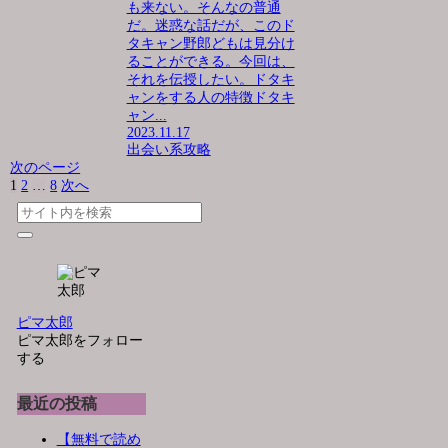
も来ない。そんなの普通
だ。迷惑な話だが、このド
タキャン野郎どもは見分け
ることができる。今回は、
それを伝授したい。ドタキ
ャンをする人の特徴ドタキ
ャン...
2023.11.17
出会い系攻略
次のページ
1
2
…
8
次へ
ピマ太郎
ピマ太郎をフォロー
する
最近の投稿
【無料で読め