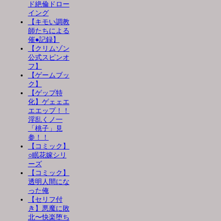
ド絶倫ドロー
イング
【キモい調教
師たちによる
催●記録】
【クリムゾン
公式スピンオ
フ】
【ゲームブッ
ク】
【ゲップ特
化】ゲェェエ
エエップ！！
淫乱くノ一
「桃子」見
参！！
【コミック】
○眠花嫁シリ
ーズ
【コミック】
透明人間にな
った俺
【セリフ付
き】悪魔に敗
北〜快楽堕ち