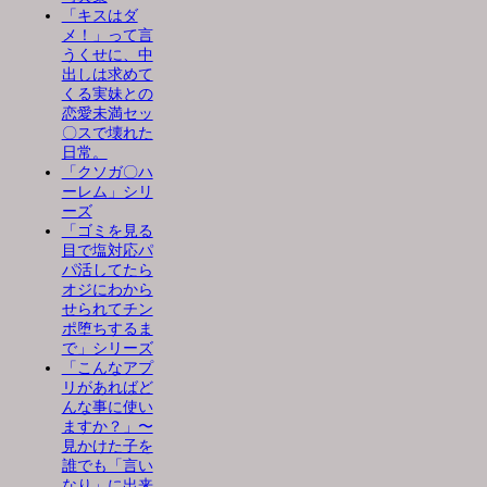
「キスはダ
メ！」って言
うくせに、中
出しは求めて
くる実妹との
恋愛未満セッ
〇スで壊れた
日常。
「クソガ〇ハ
ーレム」シリ
ーズ
「ゴミを見る
目で塩対応パ
パ活してたら
オジにわから
せられてチン
ポ堕ちするま
で」シリーズ
「こんなアプ
リがあればど
んな事に使い
ますか？」〜
見かけた子を
誰でも「言い
なり」に出来