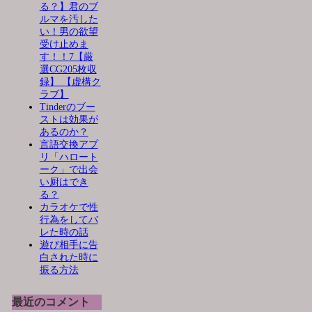
る？】君のブ
ルマを汚した
い！男の欲望
受け止めま
す！！7【厳
選CG205枚収
録】 【虚構ク
ラブ】
Tinderのブー
ストは効果が
あるのか？
言語交換アプ
リ「ハロート
ーク」で出会
い厨はでき
る？
カラオケで性
行為をしてバ
レた時の話
遊び相手に告
白された時に
振る方法
最近のコメント