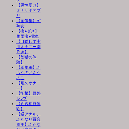
ス
【男性受け】
オナサポアプ
リ
【画像集】AI
熟女
【痴●ダメ】
集団痴●電車
【目隠しで実
演オナニー潮
吹き】
【禁断の体
験】
【総集編】ふ
つうのおんな
のこ
【耐久オナニ
ー】
【衝撃】野外
レ○プ
【近親相姦体
験】
【逆アナル、
ふたなり百合
両用】ふたな