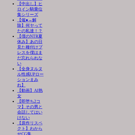
【中出し】ヒ
ロイン騎乗位
集シリーズ
【催●→解
除】何ヤって
たの私達！？
【僕のNTR夏
休み】あの日
見た種付けプ
レスを僕はま
だ忘れられな
い
【全身ヌルヌ
ル性感UPロー
ションまみ
れ】
【動画】AI熟
女
【即堕ち2コ
マ】その男と
会話してはい
けない
【原作リスペ
クト】わから
せCG集