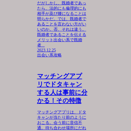
だがしかし、既婚者であっ
たら、法的にも倫理的にも
相手が及び腰になることは
明らかだ。では、既婚者で
あることを言わない方がい
いのか。否、それは違う。
既婚者であることを伝える
メリット出会い系で既婚
者...
2023.12.25
出会い系攻略
マッチングアプ
リでドタキャン
する人は事前に分
かる！その特徴
マッチングアプリは、ドタ
キャンが当たり前のように
おこる。会う前に音信不
通。待ち合わせ場所にだれ