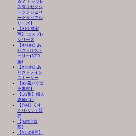
る？ トップレ
ス有りセクシ
ーランジェリ
ーグラビアシ
リーズ】
【AI生成実
写】 コスプレ
シリーズ
【Anasis】あ
りさ＋IFスト
ーリー(NTR
編)
【Anasis】あ
りさ＋メイン
ストーリー
【AV風パケコ
ラ素材】
【CG集】感人
妻種付け
【F/M】くす
ぐりペット競
売
【jk自宅監
禁】
【NTR漫画】