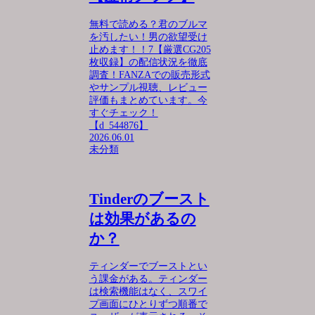
無料で読める？君のブルマ
を汚したい！男の欲望受け
止めます！！7【厳選CG205
枚収録】の配信状況を徹底
調査！FANZAでの販売形式
やサンプル視聴、レビュー
評価もまとめています。今
すぐチェック！
【d_544876】
2026.06.01
未分類
Tinderのブースト
は効果があるの
か？
ティンダーでブーストとい
う課金がある。ティンダー
は検索機能はなく、スワイ
プ画面にひとりずつ順番で