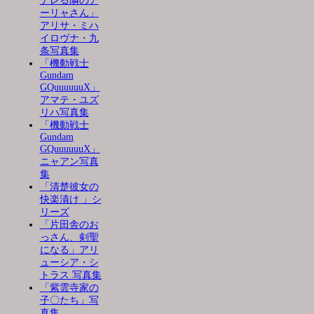
デレる隣のア
ーリャさん」
アリサ・ミハ
イロヴナ・九
条写真集
「機動戦士
Gundam
GQuuuuuuX」
アマテ・ユズ
リハ写真集
「機動戦士
Gundam
GQuuuuuuX」
ニャアン写真
集
「清楚彼女の
快楽漬け 」シ
リーズ
「片田舎のお
っさん、剣聖
になる」アリ
ューシア・シ
トラス 写真集
「紫雲寺家の
子〇たち」写
真集