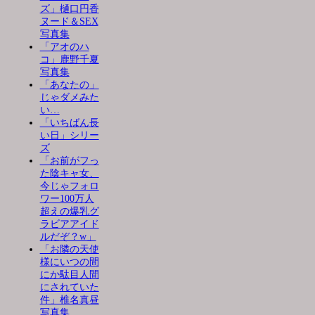
ズ」樋口円香
ヌード＆SEX
写真集
「アオのハ
コ」鹿野千夏
写真集
「あなたの」
じゃダメみた
い…
「いちばん長
い日」シリー
ズ
「お前がフっ
た陰キャ女、
今じゃフォロ
ワー100万人
超えの爆乳グ
ラビアアイド
ルだぞ？w」
「お隣の天使
様にいつの間
にか駄目人間
にされていた
件」椎名真昼
写真集