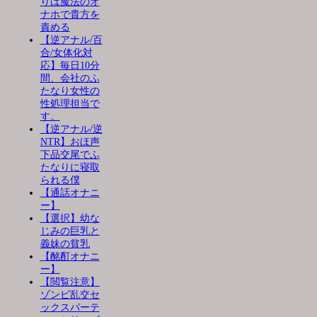
りは魔法のオ
ナホで貴方を
責める
【逆アナル/百
合/女体化対
応】毎日10分
間、会社のふ
たなり女性の
性処理担当で
す。
【逆アナル/逆
NTR】おほ声
下品交尾でふ
たなりに寝取
られる僕
【通話オナニ
ー】
【選択】幼な
じみの巨乳と
義妹の貧乳
【酩酊オナニ
ー】
【閲覧注意】
ゾンビ乱交セ
ックスパーテ