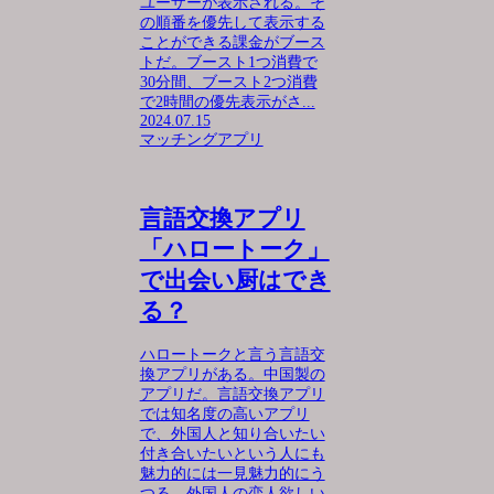
ユーザーが表示される。そ
の順番を優先して表示する
ことができる課金がブース
トだ。ブースト1つ消費で
30分間、ブースト2つ消費
で2時間の優先表示がさ...
2024.07.15
マッチングアプリ
言語交換アプリ
「ハロートーク」
で出会い厨はでき
る？
ハロートークと言う言語交
換アプリがある。中国製の
アプリだ。言語交換アプリ
では知名度の高いアプリ
で、外国人と知り合いたい
付き合いたいという人にも
魅力的には一見魅力的にう
つる。外国人の恋人欲しい