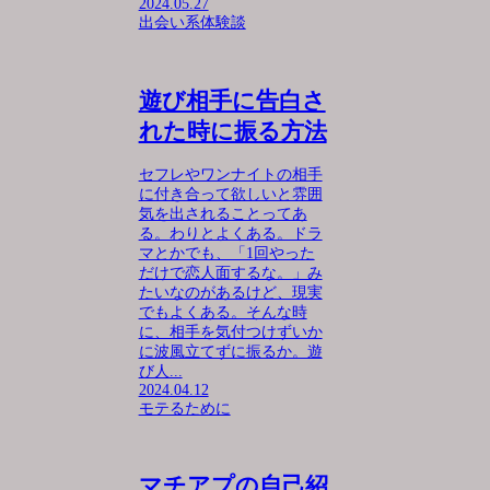
2024.05.27
出会い系体験談
遊び相手に告白さ
れた時に振る方法
セフレやワンナイトの相手
に付き合って欲しいと雰囲
気を出されることってあ
る。わりとよくある。ドラ
マとかでも、「1回やった
だけで恋人面するな。」み
たいなのがあるけど、現実
でもよくある。そんな時
に、相手を気付つけずいか
に波風立てずに振るか。遊
び人...
2024.04.12
モテるために
マチアプの自己紹