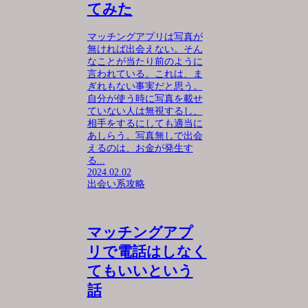
てみた
マッチングアプリは写真が
無ければ出会えない。そん
なことが当たり前のように
言われている。これは、ま
ぎれもない事実だと思う。
自分が使う時に写真を載せ
ていない人は無視するし、
相手をするにしても適当に
あしらう。写真無しで出会
えるのは、お金が発生す
る...
2024.02.02
出会い系攻略
マッチングアプ
リで電話はしなく
てもいいという
話