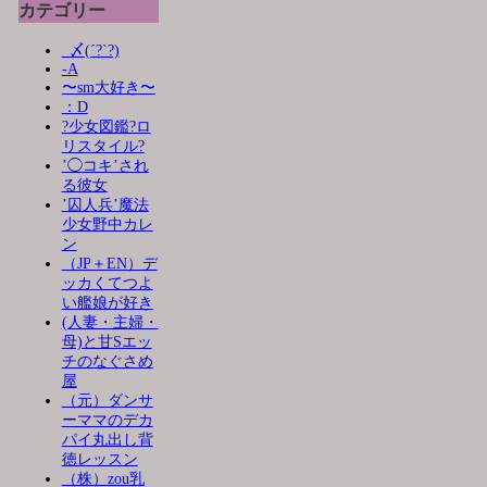
カテゴリー
_〆(´?`?)
-A
〜sm大好き〜
：D
?少女図鑑?ロ
リスタイル?
’◯コキ’され
る彼女
’囚人兵’魔法
少女野中カレ
ン
（JP＋EN）デ
ッカくてつよ
い艦娘が好き
(人妻・主婦・
母)と甘Sエッ
チのなぐさめ
屋
（元）ダンサ
ーママのデカ
パイ丸出し背
徳レッスン
（株）zou乳