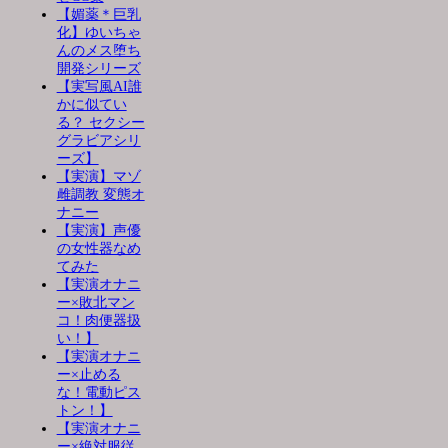
【媚薬＊巨乳
化】ゆいちゃ
んのメス堕ち
開発シリーズ
【実写風AI誰
かに似てい
る？ セクシー
グラビアシリ
ーズ】
【実演】マゾ
雌調教 変態オ
ナニー
【実演】声優
の女性器なめ
てみた
【実演オナニ
ー×敗北マン
コ！肉便器扱
い！】
【実演オナニ
ー×止める
な！電動ピス
トン！】
【実演オナニ
ー×絶対服従