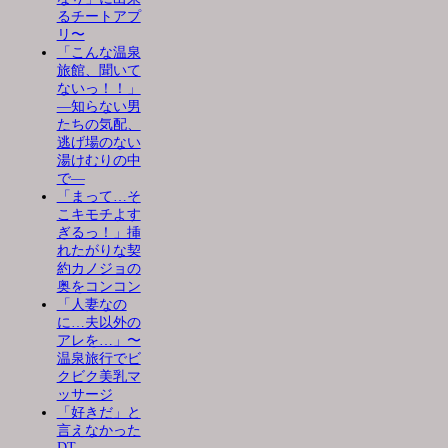
るチートアプ
リ〜
「こんな温泉
旅館、聞いて
ないっ！！」
―知らない男
たちの気配、
逃げ場のない
湯けむりの中
で―
「まって…そ
こキモチよす
ぎるっ！」挿
れたがりな契
約カノジョの
奥をコンコン
「人妻なの
に…夫以外の
アレを…」〜
温泉旅行でビ
クビク美乳マ
ッサージ
「好きだ」と
言えなかった
DT