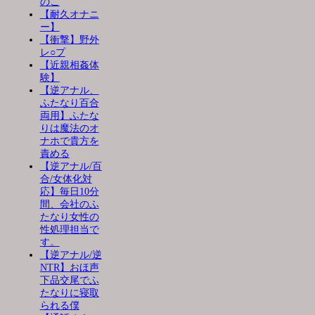
のこ
【耐久オナニ
ー】
【衝撃】野外
レ○プ
【近親相姦体
験】
【逆アナル、
ふたなり百合
両用】ふたな
りは魔法のオ
ナホで貴方を
責める
【逆アナル/百
合/女体化対
応】毎日10分
間、会社のふ
たなり女性の
性処理担当で
す。
【逆アナル/逆
NTR】おほ声
下品交尾でふ
たなりに寝取
られる僕