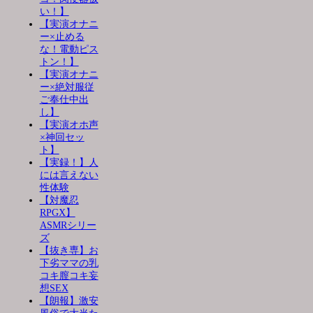
い！】
【実演オナニ
ー×止める
な！電動ピス
トン！】
【実演オナニ
ー×絶対服従
ご奉仕中出
し】
【実演オホ声
×神回セッ
ト】
【実録！】人
には言えない
性体験
【対魔忍
RPGX】
ASMRシリー
ズ
【抜き専】お
下劣ママの乳
コキ膣コキ妄
想SEX
【朗報】激安