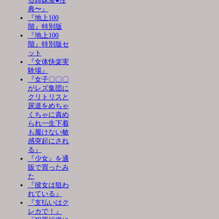
る姉妹凌●性
典〜』
『地上100
階』特別版
『地上100
階』特別版セ
ット
『女体快楽実
験場』
『女子〇〇〇
がレズ集団に
クリトリスと
尿道をめちゃ
くちゃに責め
られ一生下着
も履けない敏
感突起にされ
る』
『少女』を通
販で買ったみ
た
『彼女は狙わ
れている』
『支払いはク
レカで！』