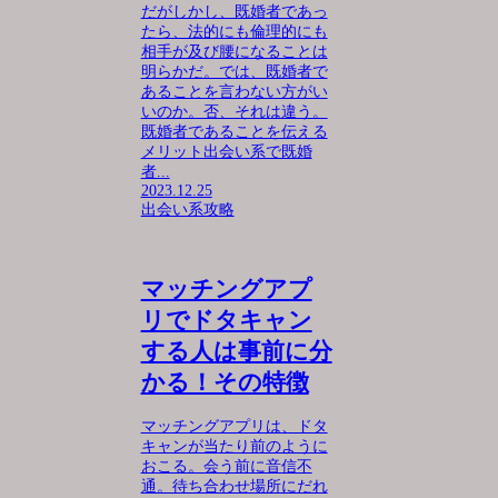
だがしかし、既婚者であっ
たら、法的にも倫理的にも
相手が及び腰になることは
明らかだ。では、既婚者で
あることを言わない方がい
いのか。否、それは違う。
既婚者であることを伝える
メリット出会い系で既婚
者...
2023.12.25
出会い系攻略
マッチングアプ
リでドタキャン
する人は事前に分
かる！その特徴
マッチングアプリは、ドタ
キャンが当たり前のように
おこる。会う前に音信不
通。待ち合わせ場所にだれ