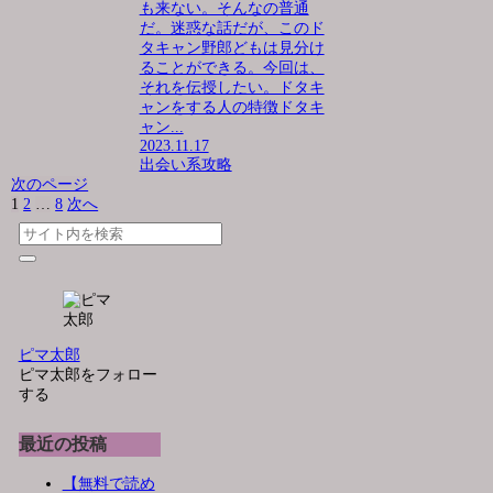
も来ない。そんなの普通
だ。迷惑な話だが、このド
タキャン野郎どもは見分け
ることができる。今回は、
それを伝授したい。ドタキ
ャンをする人の特徴ドタキ
ャン...
2023.11.17
出会い系攻略
次のページ
1
2
…
8
次へ
ピマ太郎
ピマ太郎をフォロー
する
最近の投稿
【無料で読め