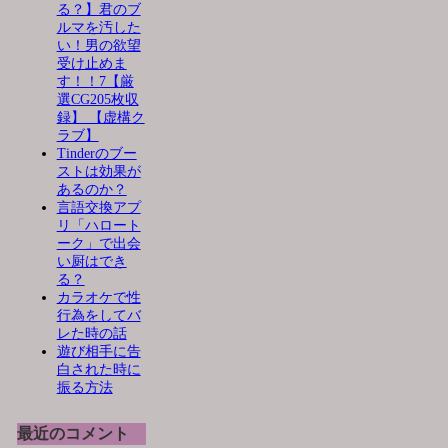
る？】君のブ
ルマを汚した
い！男の欲望
受け止めま
す！！7【厳
選CG205枚収
録】 【虚構ク
ラブ】
Tinderのブー
ストは効果が
あるのか？
言語交換アプ
リ「ハロート
ーク」で出会
い厨はでき
る？
カラオケで性
行為をしてバ
レた時の話
遊び相手に告
白された時に
振る方法
最近のコメント