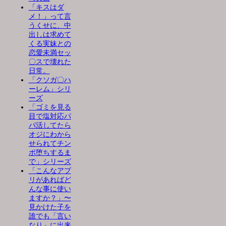
「キスはダ
メ！」って言
うくせに、中
出しは求めて
くる実妹との
恋愛未満セッ
〇スで壊れた
日常。
「クソガ〇ハ
ーレム」シリ
ーズ
「ゴミを見る
目で塩対応パ
パ活してたら
オジにわから
せられてチン
ポ堕ちするま
で」シリーズ
「こんなアプ
リがあればど
んな事に使い
ますか？」〜
見かけた子を
誰でも「言い
なり」に出来