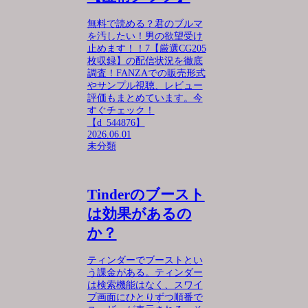
無料で読める？君のブルマ
を汚したい！男の欲望受け
止めます！！7【厳選CG205
枚収録】の配信状況を徹底
調査！FANZAでの販売形式
やサンプル視聴、レビュー
評価もまとめています。今
すぐチェック！
【d_544876】
2026.06.01
未分類
Tinderのブースト
は効果があるの
か？
ティンダーでブーストとい
う課金がある。ティンダー
は検索機能はなく、スワイ
プ画面にひとりずつ順番で