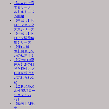
【みんなで育
てるサーク
ル】ルミニズ
ム開始
【中出し】ヒ
ロインセック
ス集シリーズ
【中出し】ヒ
ロイン騎乗位
集シリーズ
【催●→解
除】何ヤって
たの私達！？
【僕のNTR夏
休み】あの日
見た種付けプ
レスを僕はま
だ忘れられな
い
【全身ヌルヌ
ル性感UPロー
ションまみ
れ】
【動画】AI熟
女