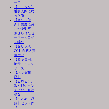
ーズ
【コミック】
透明人間にな
った俺
【セリフ付
き】悪魔に敗
北〜快楽堕ち
させられたセ
ーラーヒロイ
ン編〜
【セリフ入
CG】肉感人妻
種付け
【ヌキ専用】
絶景トイレシ
リーズ
【ハマダ商
店】
【ヒロピン】
敵と戦いピン
チになる魔法
少女
【まとめて収
録】セット作
品