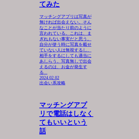
てみた
マッチングアプリは写真が
無ければ出会えない。そん
なことが当たり前のように
言われている。これは、ま
ぎれもない事実だと思う。
自分が使う時に写真を載せ
ていない人は無視するし、
相手をするにしても適当に
あしらう。写真無しで出会
えるのは、お金が発生す
る...
2024.02.02
出会い系攻略
マッチングアプ
リで電話はしなく
てもいいという
話