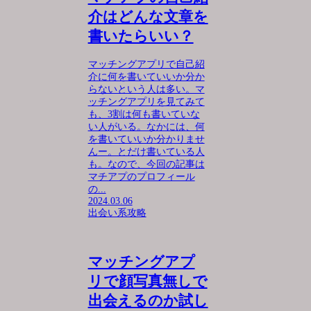
介はどんな文章を
書いたらいい？
マッチングアプリで自己紹
介に何を書いていいか分か
らないという人は多い。マ
ッチングアプリを見てみて
も、3割は何も書いていな
い人がいる。なかには、何
を書いていいか分かりませ
んー。とだけ書いている人
も。なので、今回の記事は
マチアプのプロフィール
の...
2024.03.06
出会い系攻略
マッチングアプ
リで顔写真無しで
出会えるのか試し