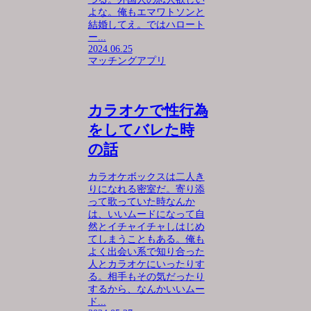
よな。俺もエマワトソンと
結婚してえ。ではハロート
ー...
2024.06.25
マッチングアプリ
カラオケで性行為
をしてバレた時
の話
カラオケボックスは二人き
りになれる密室だ。寄り添
って歌っていた時なんか
は、いいムードになって自
然とイチャイチャしはじめ
てしまうこともある。俺も
よく出会い系で知り合った
人とカラオケにいったりす
る。相手もその気だったり
するから、なんかいいムー
ド...