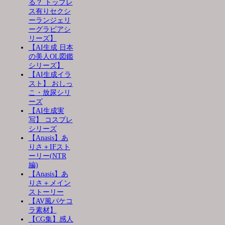
る？ トップレ
ス有りセクシ
ーランジェリ
ーグラビアシ
リーズ】
【AI生成 日本
の美人OL図鑑
シリーズ】
【AI生成イラ
スト】 おしっ
こ・放尿シリ
ーズ
【AI生成実
写】 コスプレ
シリーズ
【Anasis】あ
りさ＋IFスト
ーリー(NTR
編)
【Anasis】あ
りさ＋メイン
ストーリー
【AV風パケコ
ラ素材】
【CG集】感人