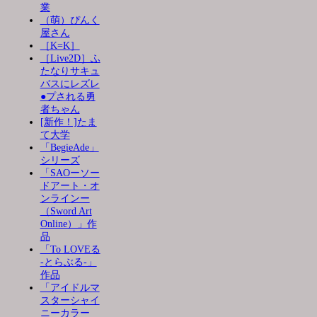
業
（萌）ぴんく
屋さん
［K=K］
［Live2D］ふ
たなりサキュ
バスにレズレ
●プされる勇
者ちゃん
[新作！]たま
て大学
「BegieAde」
シリーズ
「SAOーソー
ドアート・オ
ンラインー
（Sword Art
Online）」作
品
「To LOVEる
-とらぶる-」
作品
「アイドルマ
スターシャイ
ニーカラー