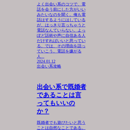
よく出会い系のコツで、電
話を会う前にした方がいい
みたいなのを聞く。俺も電
話はするようにはしている
が、はっきり言っちゃうと
電話なんていらない。よっ
ぽど話術や声に自信ある人
だけすればいいと思ってい
る。では、その理由を語っ
ていこう。電話を嫌がる
人...
2024.01.12
出会い系攻略
出会い系で既婚者
であることは言
ってもいいの
か？
既婚者でも遊びたいと思う
ことは自然なことである。