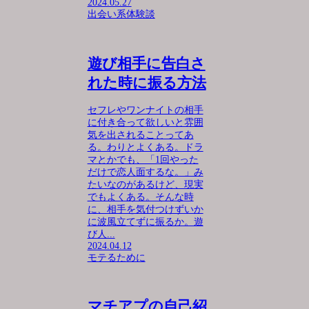
2024.05.27
出会い系体験談
遊び相手に告白さ
れた時に振る方法
セフレやワンナイトの相手
に付き合って欲しいと雰囲
気を出されることってあ
る。わりとよくある。ドラ
マとかでも、「1回やった
だけで恋人面するな。」み
たいなのがあるけど、現実
でもよくある。そんな時
に、相手を気付つけずいか
に波風立てずに振るか。遊
び人...
2024.04.12
モテるために
マチアプの自己紹