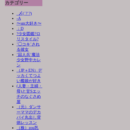
カテゴリー
_〆(´?`?)
-A
〜sm大好き〜
：D
?少女図鑑?ロ
リスタイル?
’◯コキ’され
る彼女
’囚人兵’魔法
少女野中カレ
ン
（JP＋EN）デ
ッカくてつよ
い艦娘が好き
(人妻・主婦・
母)と甘Sエッ
チのなぐさめ
屋
（元）ダンサ
ーママのデカ
パイ丸出し背
徳レッスン
（株）zou乳