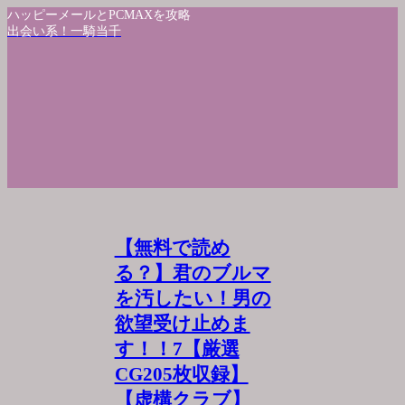
ハッピーメールとPCMAXを攻略
出会い系！一騎当千
【無料で読め
る？】君のブルマ
を汚したい！男の
欲望受け止めま
す！！7【厳選
CG205枚収録】
【虚構クラブ】