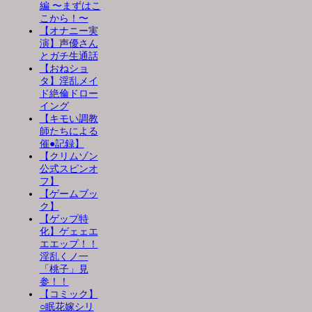
編 〜まずはこ
こから！〜
【オナニー実
演】声優さん
とガチ生通話
【おねショ
タ】淫乱メイ
ド絶倫ドロー
イング
【キモい調教
師たちによる
催●記録】
【クリムゾン
公式スピンオ
フ】
【ゲームブッ
ク】
【ゲップ特
化】ゲェェエ
エエップ！！
淫乱くノ一
「桃子」見
参！！
【コミック】
○眠花嫁シリ