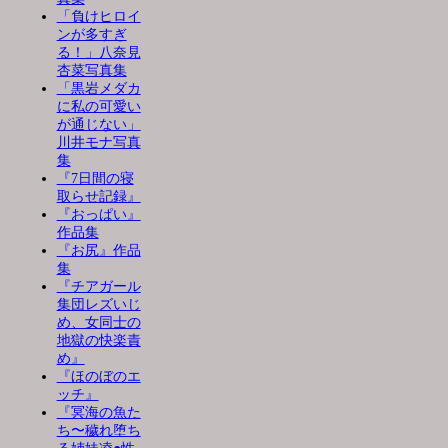
「負けヒロイ
ンが多すぎ
る！」八奈見
杏菜写真集
「黒岩メダカ
に私の可愛い
が通じない」
川井モナ写真
集
『7日間の寝
取らせ記録』
『おっぱい』
作品集
『お尻』作品
集
『チアガール
集団レズいじ
め、女同士の
地獄の快楽責
め』
『ほのぼのエ
ッチ』
『冥海の魚た
ち〜穢れ堕ち