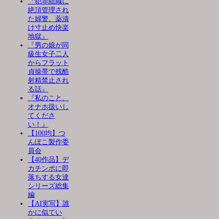
『犯罪組織に
絶頂管理され
た婦警、薬漬
け寸止め快楽
地獄』
『男の娘が同
級生女子二人
からフラット
貞操帯で残酷
射精禁止され
る話』
『私のこと、
オナホ扱いし
てくださ
い！』
【100均】つ
んぽこ製作委
員会
【40作品】デ
カチンポに即
落ちする女達
シリーズ総集
編
【AI実写】誰
かに似てい