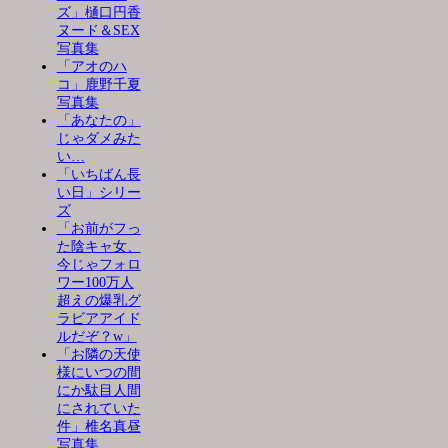
ズ」樋口円香
ヌード＆SEX
写真集
「アオのハ
コ」鹿野千夏
写真集
「あなたの」
じゃダメみた
い…
「いちばん長
い日」シリー
ズ
「お前がフっ
た陰キャ女、
今じゃフォロ
ワー100万人
超えの爆乳グ
ラビアアイド
ルだぞ？w」
「お隣の天使
様にいつの間
にか駄目人間
にされていた
件」椎名真昼
写真集