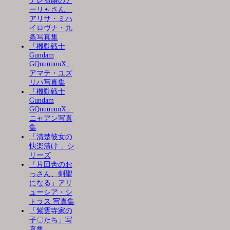
デレる隣のア
ーリャさん」
アリサ・ミハ
イロヴナ・九
条写真集
「機動戦士
Gundam
GQuuuuuuX」
アマテ・ユズ
リハ写真集
「機動戦士
Gundam
GQuuuuuuX」
ニャアン写真
集
「清楚彼女の
快楽漬け 」シ
リーズ
「片田舎のお
っさん、剣聖
になる」アリ
ューシア・シ
トラス 写真集
「紫雲寺家の
子〇たち」写
真集