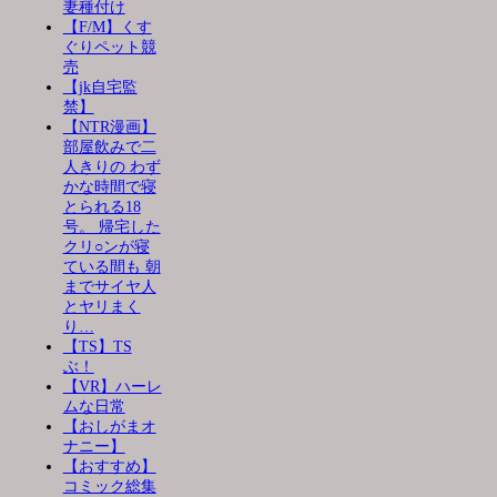
妻種付け
【F/M】くす
ぐりペット競
売
【jk自宅監
禁】
【NTR漫画】
部屋飲みで二
人きりの わず
かな時間で寝
とられる18
号。 帰宅した
クリ○ンが寝
ている間も 朝
までサイヤ人
とヤリまく
り…
【TS】TS
ぶ！
【VR】ハーレ
ムな日常
【おしがまオ
ナニー】
【おすすめ】
コミック総集