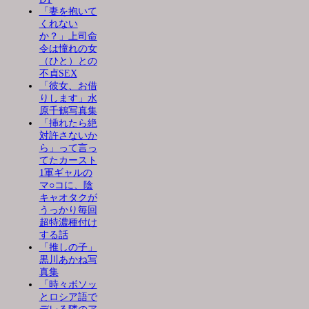
「妻を抱いて
くれない
か？」上司命
令は憧れの女
（ひと）との
不貞SEX
「彼女、お借
りします」水
原千鶴写真集
「挿れたら絶
対許さないか
ら」って言っ
てたカースト
1軍ギャルの
マ○コに、陰
キャオタクが
うっかり毎回
超特濃種付け
する話
「推しの子」
黒川あかね写
真集
「時々ボソッ
とロシア語で