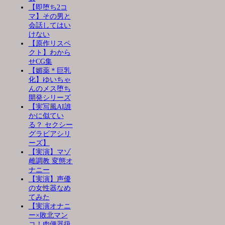
【即堕ち2コ
マ】その男と
会話してはい
けない
【原作リスペ
クト】わから
せCG集
【媚薬＊巨乳
化】ゆいちゃ
んのメス堕ち
開発シリーズ
【実写風AI誰
かに似てい
る？ セクシー
グラビアシリ
ーズ】
【実演】マゾ
雌調教 変態オ
ナニー
【実演】声優
の女性器なめ
てみた
【実演オナニ
ー×敗北マン
コ！肉便器扱