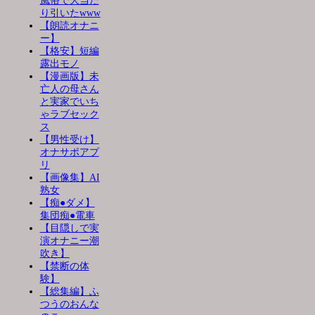
風俗で大当た
り引いたwww
【朗読オナニ
ー】
【格安】短編
露出モノ
【漫画版】未
亡人の母さん
と実家でいち
ゃラブセック
ス
【男性受け】
オナサポアプ
リ
【画像集】AI
熟女
【痴●ダメ】
集団痴●電車
【目隠しで実
演オナニー潮
吹き】
【禁断の体
験】
【総集編】ふ
つうのおんな