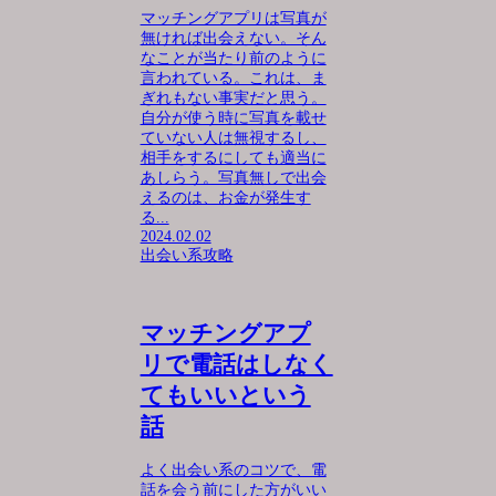
マッチングアプリは写真が
無ければ出会えない。そん
なことが当たり前のように
言われている。これは、ま
ぎれもない事実だと思う。
自分が使う時に写真を載せ
ていない人は無視するし、
相手をするにしても適当に
あしらう。写真無しで出会
えるのは、お金が発生す
る...
2024.02.02
出会い系攻略
マッチングアプ
リで電話はしなく
てもいいという
話
よく出会い系のコツで、電
話を会う前にした方がいい