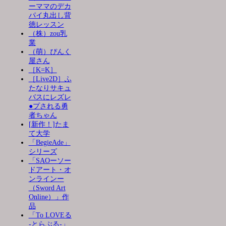
ーママのデカ
パイ丸出し背
徳レッスン
（株）zou乳
業
（萌）ぴんく
屋さん
［K=K］
［Live2D］ふ
たなりサキュ
バスにレズレ
●プされる勇
者ちゃん
[新作！]たま
て大学
「BegieAde」
シリーズ
「SAOーソー
ドアート・オ
ンラインー
（Sword Art
Online）」作
品
「To LOVEる
-とらぶる-」