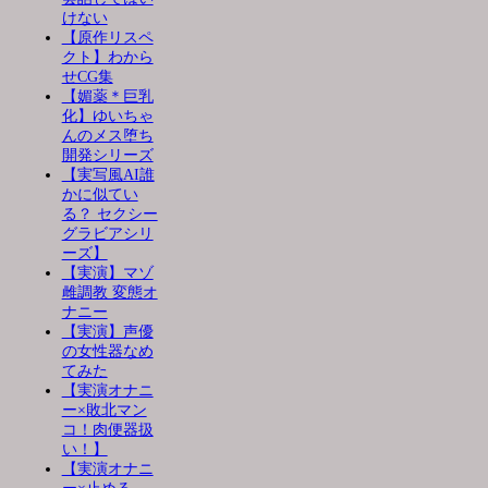
けない
【原作リスペ
クト】わから
せCG集
【媚薬＊巨乳
化】ゆいちゃ
んのメス堕ち
開発シリーズ
【実写風AI誰
かに似てい
る？ セクシー
グラビアシリ
ーズ】
【実演】マゾ
雌調教 変態オ
ナニー
【実演】声優
の女性器なめ
てみた
【実演オナニ
ー×敗北マン
コ！肉便器扱
い！】
【実演オナニ