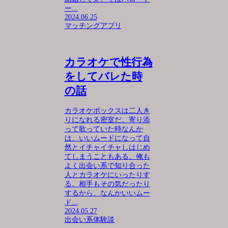
ー...
2024.06.25
マッチングアプリ
カラオケで性行為
をしてバレた時
の話
カラオケボックスは二人き
りになれる密室だ。寄り添
って歌っていた時なんか
は、いいムードになって自
然とイチャイチャしはじめ
てしまうこともある。俺も
よく出会い系で知り合った
人とカラオケにいったりす
る。相手もその気だったり
するから、なんかいいムー
ド...
2024.05.27
出会い系体験談