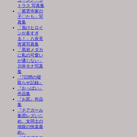
ューシア・シ
トラス 写真集
「紫雲寺家の
子〇たち」写
真集
「負けヒロイ
ンが多すぎ
る！」八奈見
杏菜写真集
「黒岩メダカ
に私の可愛い
が通じない」
川井モナ写真
集
『7日間の寝
取らせ記録』
『おっぱい』
作品集
『お尻』作品
集
『チアガール
集団レズいじ
め、女同士の
地獄の快楽責
め』