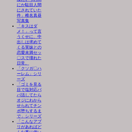
にか駄目人間
にされていた
件」椎名真昼
写真集
「キスはダ
メ！」って言
うくせに、中
出しは求めて
くる実妹との
恋愛未満セッ
〇スで壊れた
日常。
「クソガ〇ハ
ーレム」シリ
ーズ
「ゴミを見る
目で塩対応パ
パ活してたら
オジにわから
せられてチン
ポ堕ちするま
で」シリーズ
「こんなアプ
リがあればど