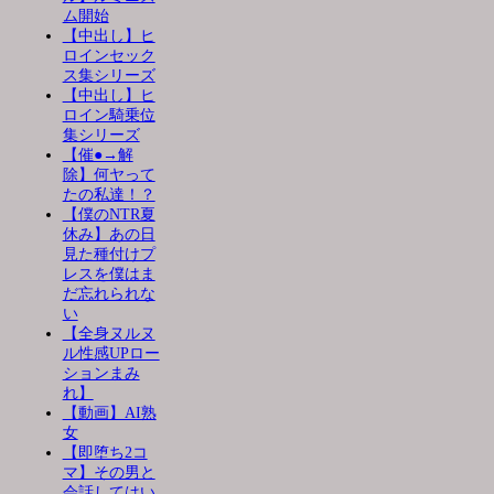
ム開始
【中出し】ヒ
ロインセック
ス集シリーズ
【中出し】ヒ
ロイン騎乗位
集シリーズ
【催●→解
除】何ヤって
たの私達！？
【僕のNTR夏
休み】あの日
見た種付けプ
レスを僕はま
だ忘れられな
い
【全身ヌルヌ
ル性感UPロー
ションまみ
れ】
【動画】AI熟
女
【即堕ち2コ
マ】その男と
会話してはい