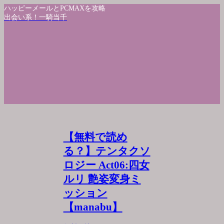
ハッピーメールとPCMAXを攻略
出会い系！一騎当千
【無料で読め
る？】テンタクソ
ロジー Act06:四女
ルリ 艶姿変身ミ
ッション
【manabu】