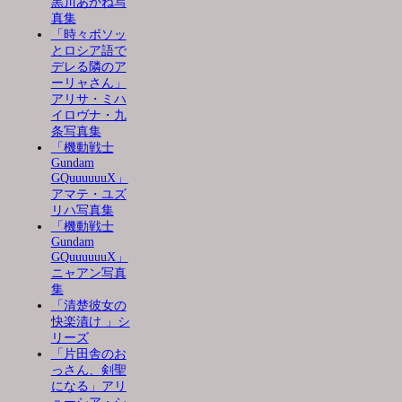
黒川あかね写
真集
「時々ボソッ
とロシア語で
デレる隣のア
ーリャさん」
アリサ・ミハ
イロヴナ・九
条写真集
「機動戦士
Gundam
GQuuuuuuX」
アマテ・ユズ
リハ写真集
「機動戦士
Gundam
GQuuuuuuX」
ニャアン写真
集
「清楚彼女の
快楽漬け 」シ
リーズ
「片田舎のお
っさん、剣聖
になる」アリ