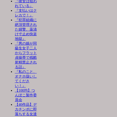
『彼女は狙わ
れている』
『支払いはク
レカで！』
『犯罪組織に
絶頂管理され
た婦警、薬漬
け寸止め快楽
地獄』
『男の娘が同
級生女子二人
からフラット
貞操帯で残酷
射精禁止され
る話』
『私のこと、
オナホ扱いし
てくださ
い！』
【100均】つ
んぽこ製作委
員会
【40作品】デ
カチンポに即
落ちする女達