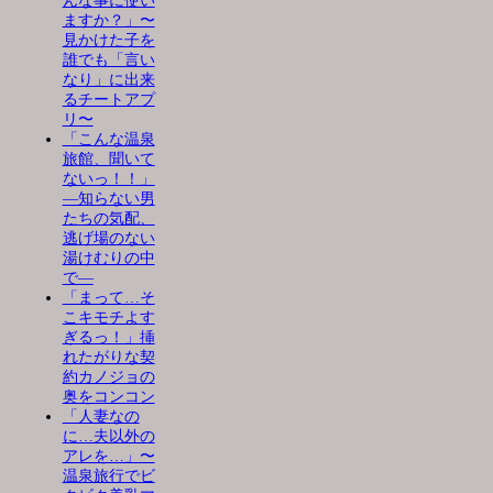
んな事に使い
ますか？」〜
見かけた子を
誰でも「言い
なり」に出来
るチートアプ
リ〜
「こんな温泉
旅館、聞いて
ないっ！！」
―知らない男
たちの気配、
逃げ場のない
湯けむりの中
で―
「まって…そ
こキモチよす
ぎるっ！」挿
れたがりな契
約カノジョの
奥をコンコン
「人妻なの
に…夫以外の
アレを…」〜
温泉旅行でビ