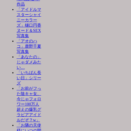
作品
「アイドルマ
スターシャイ
ニーカラー
ズ」樋口円香
ヌード＆SEX
写真集
「アオのハ
コ」鹿野千夏
写真集
「あなたの」
じゃダメみた
い…
「いちばん長
い日」シリー
ズ
「お前がフっ
た陰キャ女、
今じゃフォロ
ワー100万人
超えの爆乳グ
ラビアアイド
ルだぞ？w」
「お隣の天使
様にいつの間