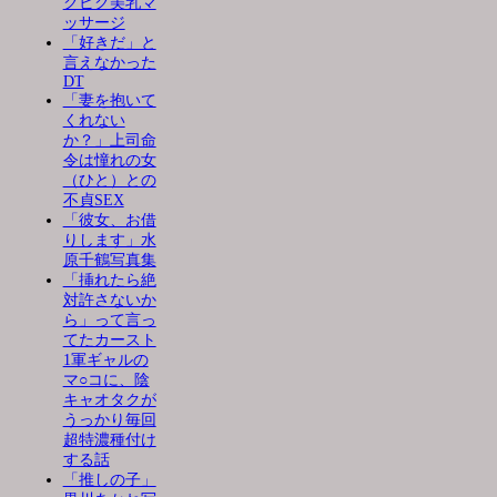
クビク美乳マ
ッサージ
「好きだ」と
言えなかった
DT
「妻を抱いて
くれない
か？」上司命
令は憧れの女
（ひと）との
不貞SEX
「彼女、お借
りします」水
原千鶴写真集
「挿れたら絶
対許さないか
ら」って言っ
てたカースト
1軍ギャルの
マ○コに、陰
キャオタクが
うっかり毎回
超特濃種付け
する話
「推しの子」