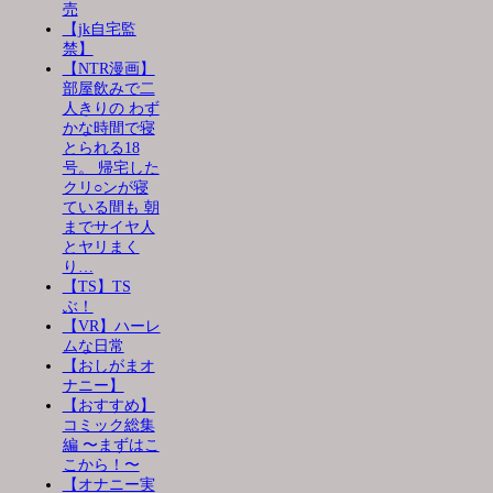
売
【jk自宅監
禁】
【NTR漫画】
部屋飲みで二
人きりの わず
かな時間で寝
とられる18
号。 帰宅した
クリ○ンが寝
ている間も 朝
までサイヤ人
とヤリまく
り…
【TS】TS
ぶ！
【VR】ハーレ
ムな日常
【おしがまオ
ナニー】
【おすすめ】
コミック総集
編 〜まずはこ
こから！〜
【オナニー実