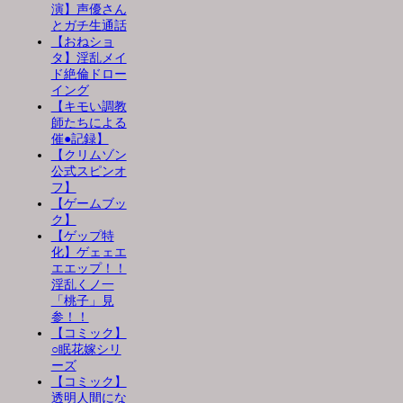
演】声優さん
とガチ生通話
【おねショ
タ】淫乱メイ
ド絶倫ドロー
イング
【キモい調教
師たちによる
催●記録】
【クリムゾン
公式スピンオ
フ】
【ゲームブッ
ク】
【ゲップ特
化】ゲェェエ
エエップ！！
淫乱くノ一
「桃子」見
参！！
【コミック】
○眠花嫁シリ
ーズ
【コミック】
透明人間にな