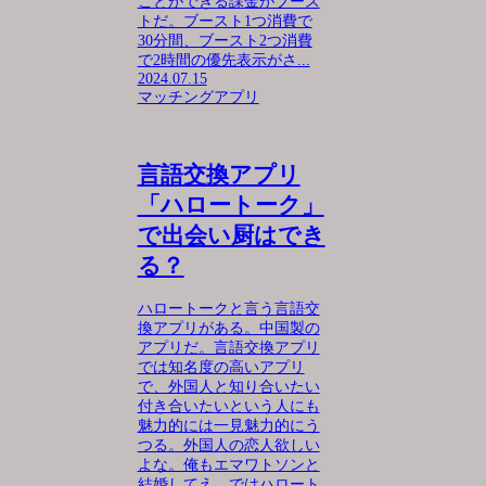
ことができる課金がブース
トだ。ブースト1つ消費で
30分間、ブースト2つ消費
で2時間の優先表示がさ...
2024.07.15
マッチングアプリ
言語交換アプリ
「ハロートーク」
で出会い厨はでき
る？
ハロートークと言う言語交
換アプリがある。中国製の
アプリだ。言語交換アプリ
では知名度の高いアプリ
で、外国人と知り合いたい
付き合いたいという人にも
魅力的には一見魅力的にう
つる。外国人の恋人欲しい
よな。俺もエマワトソンと
結婚してえ。ではハロート