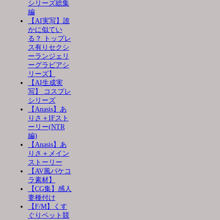
シリーズ総集
編
【AI実写】誰
かに似てい
る？ トップレ
ス有りセクシ
ーランジェリ
ーグラビアシ
リーズ】
【AI生成実
写】 コスプレ
シリーズ
【Anasis】あ
りさ＋IFスト
ーリー(NTR
編)
【Anasis】あ
りさ＋メイン
ストーリー
【AV風パケコ
ラ素材】
【CG集】感人
妻種付け
【F/M】くす
ぐりペット競