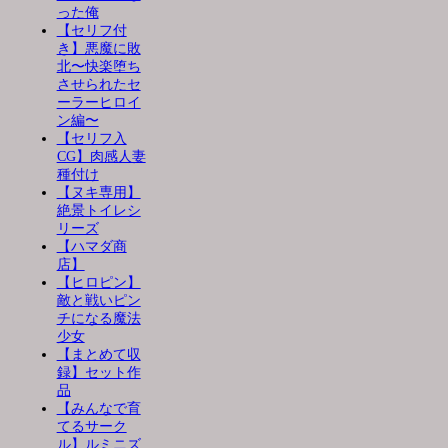
った俺
【セリフ付
き】悪魔に敗
北〜快楽堕ち
させられたセ
ーラーヒロイ
ン編〜
【セリフ入
CG】肉感人妻
種付け
【ヌキ専用】
絶景トイレシ
リーズ
【ハマダ商
店】
【ヒロピン】
敵と戦いピン
チになる魔法
少女
【まとめて収
録】セット作
品
【みんなで育
てるサーク
ル】ルミニズ