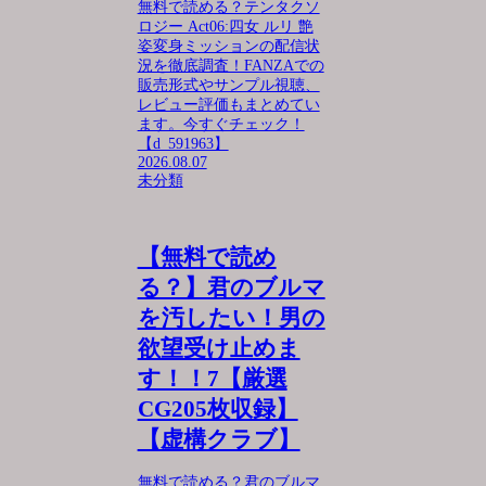
無料で読める？テンタクソ
ロジー Act06:四女 ルリ 艶
姿変身ミッションの配信状
況を徹底調査！FANZAでの
販売形式やサンプル視聴、
レビュー評価もまとめてい
ます。今すぐチェック！
【d_591963】
2026.08.07
未分類
【無料で読め
る？】君のブルマ
を汚したい！男の
欲望受け止めま
す！！7【厳選
CG205枚収録】
【虚構クラブ】
無料で読める？君のブルマ