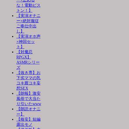
ー×止める
な！電動ピス
トン！】
【実演オナニ
ー×絶対服従
ご奉仕中出
し】
【実演オホ声
×神回セッ
ト】
【対魔忍
RPGX】
ASMRシリー
ズ
【抜き専】お
下劣ママの乳
コキ膣コキ妄
想SEX
【朗報】激安
風俗で大当た
り引いたwww
【朗読オナニ
ー】
【格安】短編
露出モノ