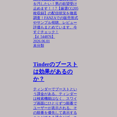
を汚したい！男の欲望受け
止めます！！7【厳選CG205
枚収録】の配信状況を徹底
調査！FANZAでの販売形式
やサンプル視聴、レビュー
評価もまとめています。今
すぐチェック！
【d_544876】
2026.06.01
未分類
Tinderのブースト
は効果があるの
か？
ティンダーでブーストとい
う課金がある。ティンダー
は検索機能はなく、スワイ
プ画面にひとりずつ順番で
ユーザーが表示される。そ
の順番を優先して表示する