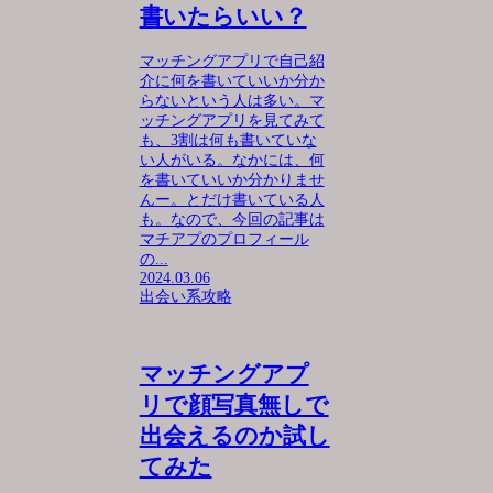
書いたらいい？
マッチングアプリで自己紹
介に何を書いていいか分か
らないという人は多い。マ
ッチングアプリを見てみて
も、3割は何も書いていな
い人がいる。なかには、何
を書いていいか分かりませ
んー。とだけ書いている人
も。なので、今回の記事は
マチアプのプロフィール
の...
2024.03.06
出会い系攻略
マッチングアプ
リで顔写真無しで
出会えるのか試し
てみた