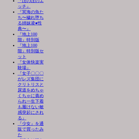
『ほのぼのエ
ッチ』
『冥海の魚た
ち〜穢れ堕ち
る姉妹凌●性
典〜』
『地上100
階』特別版
『地上100
階』特別版セ
ット
『女体快楽実
験場』
『女子〇〇〇
がレズ集団に
クリトリスと
尿道をめちゃ
くちゃに責め
られ一生下着
も履けない敏
感突起にされ
る』
『少女』を通
販で買ったみ
た