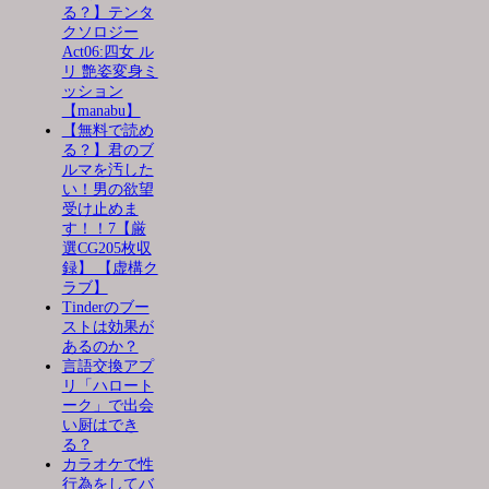
る？】テンタ
クソロジー
Act06:四女 ル
リ 艶姿変身ミ
ッション
【manabu】
【無料で読め
る？】君のブ
ルマを汚した
い！男の欲望
受け止めま
す！！7【厳
選CG205枚収
録】 【虚構ク
ラブ】
Tinderのブー
ストは効果が
あるのか？
言語交換アプ
リ「ハロート
ーク」で出会
い厨はでき
る？
カラオケで性
行為をしてバ