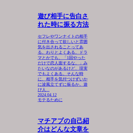
遊び相手に告白さ
れた時に振る方法
セフレやワンナイトの相手
に付き合って欲しいと雰囲
気を出されることってあ
る。わりとよくある。ドラ
マとかでも、「1回やった
だけで恋人面するな。」み
たいなのがあるけど、現実
でもよくある。そんな時
に、相手を気付つけずいか
に波風立てずに振るか。遊
び人...
2024.04.12
モテるために
マチアプの自己紹
介はどんな文章を