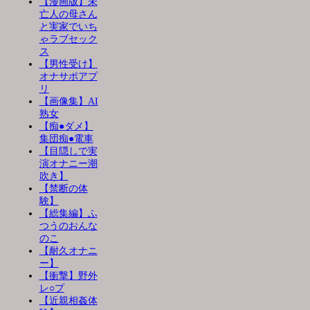
【漫画版】未
亡人の母さん
と実家でいち
ゃラブセック
ス
【男性受け】
オナサポアプ
リ
【画像集】AI
熟女
【痴●ダメ】
集団痴●電車
【目隠しで実
演オナニー潮
吹き】
【禁断の体
験】
【総集編】ふ
つうのおんな
のこ
【耐久オナニ
ー】
【衝撃】野外
レ○プ
【近親相姦体