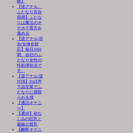
験】
【逆アナル、
ふたなり百合
両用】ふたな
りは魔法のオ
ナホで貴方を
責める
【逆アナル/百
合/女体化対
応】毎日10分
間、会社のふ
たなり女性の
性処理担当で
す。
【逆アナル/逆
NTR】おほ声
下品交尾でふ
たなりに寝取
られる僕
【通話オナニ
ー】
【選択】幼な
じみの巨乳と
義妹の貧乳
【酩酊オナニ