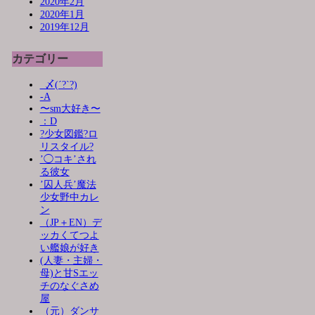
2020年2月
2020年1月
2019年12月
カテゴリー
_〆(´?`?)
-A
〜sm大好き〜
：D
?少女図鑑?ロ
リスタイル?
’◯コキ’され
る彼女
’囚人兵’魔法
少女野中カレ
ン
（JP＋EN）デ
ッカくてつよ
い艦娘が好き
(人妻・主婦・
母)と甘Sエッ
チのなぐさめ
屋
（元）ダンサ