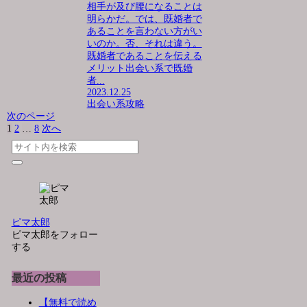
相手が及び腰になることは
明らかだ。では、既婚者で
あることを言わない方がい
いのか。否、それは違う。
既婚者であることを伝える
メリット出会い系で既婚
者...
2023.12.25
出会い系攻略
次のページ
1
2
…
8
次へ
ピマ太郎
ピマ太郎をフォロー
する
最近の投稿
【無料で読め