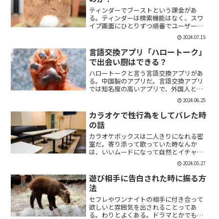
ティンダーでブーストという課金があ
る。ティンダーは検索機能はなく、スワ
イプ画面にひとりずつ順番でユーザーが
表示される。その順番を優先して表示す
2024.07.15
ることができる課金がブーストだ。ブー
スト1つ消費で30分間、ブースト2つ消費
言語交換アプリ「ハロートーク」
で2時間の優先表示がさ...
で出会い厨はできる？
ハロートークと言う言語交換アプリがあ
る。中国製のアプリだ。言語交換アプリ
では知名度の高いアプリで、外国人と知
り合いたい付き合いたいという人にも魅
2024.06.25
力的には一見魅力的にうつる。外国人の
恋人欲しいよな。俺もエマワトソンと結
カラオケで性行為をしてバレた時
婚してえ。ではハロートー...
の話
カラオケボックスは二人きりになれる密
室だ。寄り添って歌っていた時なんか
は、いいムードになって自然とイチャイ
チャしはじめてしまうこともある。俺も
2024.05.27
よく出会い系で知り合った人とカラオケ
にいったりする。相手もその気だったり
遊び相手に告白された時に振る方
するから、なんかいいムード...
法
セフレやワンナイトの相手に付き合って
欲しいと雰囲気を出されることってあ
る。わりとよくある。ドラマとかでも、