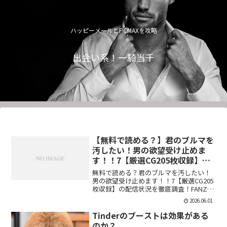
ハッピーメールとPCMAXを攻略
出会い系！一騎当千
【無料で読める？】君のブルマを
汚したい！男の欲望受け止めま
す！！7【厳選CG205枚収録】
【虚構クラブ】
無料で読める？君のブルマを汚したい！
男の欲望受け止めます！！7【厳選CG205
枚収録】の配信状況を徹底調査！FANZA
での販売形式やサンプル視聴、レビュー
2026.06.01
評価もまとめています。今すぐチェッ
ク！【d_544876】
Tinderのブーストは効果がある
のか？