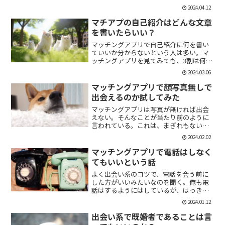
「1回やっただけで恋人面するな。」みた
2024.04.12
いなのがあるけど、現実でもよくある。
そんな時に、相手を気付つけずいかに波
マチアプの自己紹介はどんな文章
風立てずに振るか。遊び人...
を書いたらいい？
マッチングアプリで自己紹介に何を書い
ていいか分からないという人は多い。マ
ッチングアプリを見てみても、3割は何も
書いていない人がいる。なかには、何を
2024.03.06
書いていいか分かりませんー。とだけ書
いている人も。なので、今回の記事はマ
マッチングアプリで顔写真無しで
チアプのプロフィールの...
出会えるのか試してみた
マッチングアプリは写真が無ければ出会
えない。そんなことが当たり前のように
言われている。これは、まぎれもない事
実だと思う。自分が使う時に写真を載せ
2024.02.02
ていない人は無視するし、相手をするに
しても適当にあしらう。写真無しで出会
マッチングアプリで電話はしなく
えるのは、お金が発生する...
てもいいという話
よく出会い系のコツで、電話を会う前に
した方がいいみたいなのを聞く。俺も電
話はするようにはしているが、はっきり
言っちゃうと電話なんていらない。よっ
2024.01.12
ぽど話術や声に自信ある人だけすればい
いと思っている。では、その理由を語っ
出会い系で既婚者であることは言
ていこう。電話を嫌がる人...