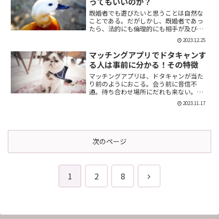
ってもいいのか？
既婚者でも遊びたいと思うことは自然な
ことである。だがしかし、既婚者であっ
たら、法的にも倫理的にも相手が及び腰
になることは明らかだ。では、既婚者で
2023.12.25
あることを言わない方がいいのか。否、
それは違う。既婚者であることを伝える
マッチングアプリでドタキャンす
メリット出会い系で既婚者...
る人は事前に分かる！その特徴
マッチングアプリは、ドタキャンが当た
り前のようにおこる。会う前に音信不
通。待ち合わせ場所にだれも来ない。そ
んなの普通だ。迷惑な話だが、このドタ
2023.11.17
キャン野郎どもは見分けることができ
る。今回は、それを伝授したい。ドタキ
ャンをする人の特徴ドタキャン...
次のページ
次
1
2
8
へ