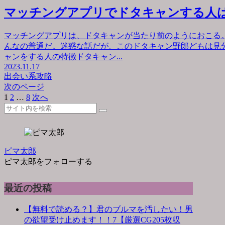
マッチングアプリでドタキャンする人
マッチングアプリは、ドタキャンが当たり前のようにおこる
んなの普通だ。迷惑な話だが、このドタキャン野郎どもは見
ャンをする人の特徴ドタキャン...
2023.11.17
出会い系攻略
次のページ
1
2
…
8
次へ
ピマ太郎
ピマ太郎をフォローする
最近の投稿
【無料で読める？】君のブルマを汚したい！男
の欲望受け止めます！！7【厳選CG205枚収