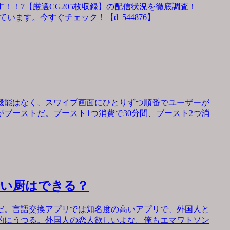
！！7【厳選CG205枚収録】の配信状況を徹底調査！
います。今すぐチェック！【d_544876】
機能はなく、スワイプ画面にひとりずつ順番でユーザーが
ブーストだ。ブースト1つ消費で30分間、ブースト2つ消
会い厨はできる？
だ。言語交換アプリでは知名度の高いアプリで、外国人と
的にうつる。外国人の恋人欲しいよな。俺もエマワトソン