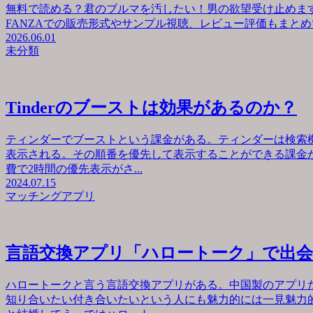
無料で読める？君のブルマを汚したい！男の欲望受け止めます
FANZAでの販売形式やサンプル視聴、レビュー評価もまとめて
2026.06.01
未分類
Tinderのブーストは効果があるのか？
ティンダーでブーストという課金がある。ティンダーは検索
表示される。その順番を優先して表示することができる課金が
費で2時間の優先表示がさ...
2024.07.15
マッチングアプリ
言語交換アプリ「ハロートーク」で出
ハロートークと言う言語交換アプリがある。中国製のアプリ
知り合いたい付き合いたいという人にも魅力的には一見魅力