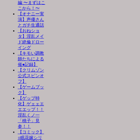
編 〜まずはこ
こから！〜
【オナニー実
演】声優さん
とガチ生通話
【おねショ
タ】淫乱メイ
ド絶倫ドロー
イング
【キモい調教
師たちによる
催●記録】
【クリムゾン
公式スピンオ
フ】
【ゲームブッ
ク】
【ゲップ特
化】ゲェェエ
エエップ！！
淫乱くノ一
「桃子」見
参！！
【コミック】
○眠花嫁シリ