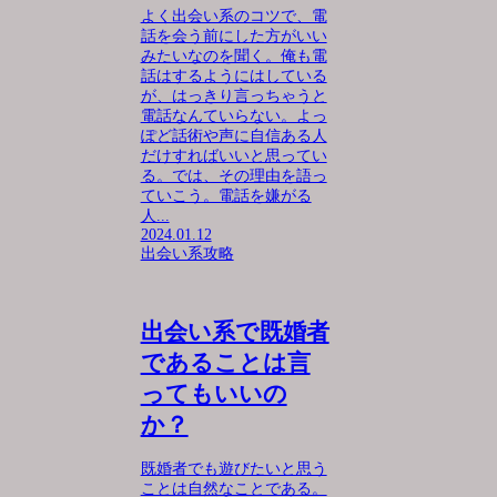
よく出会い系のコツで、電
話を会う前にした方がいい
みたいなのを聞く。俺も電
話はするようにはしている
が、はっきり言っちゃうと
電話なんていらない。よっ
ぽど話術や声に自信ある人
だけすればいいと思ってい
る。では、その理由を語っ
ていこう。電話を嫌がる
人...
2024.01.12
出会い系攻略
出会い系で既婚者
であることは言
ってもいいの
か？
既婚者でも遊びたいと思う
ことは自然なことである。