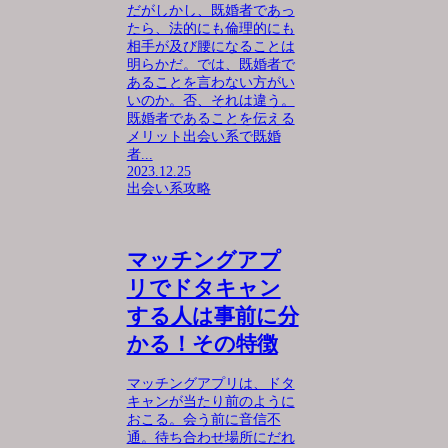
だがしかし、既婚者であっ
たら、法的にも倫理的にも
相手が及び腰になることは
明らかだ。では、既婚者で
あることを言わない方がい
いのか。否、それは違う。
既婚者であることを伝える
メリット出会い系で既婚
者...
2023.12.25
出会い系攻略
マッチングアプ
リでドタキャン
する人は事前に分
かる！その特徴
マッチングアプリは、ドタ
キャンが当たり前のように
おこる。会う前に音信不
通。待ち合わせ場所にだれ