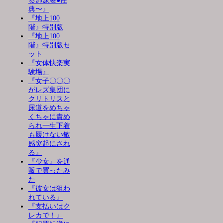
る姉妹凌●性
典〜』
『地上100
階』特別版
『地上100
階』特別版セ
ット
『女体快楽実
験場』
『女子〇〇〇
がレズ集団に
クリトリスと
尿道をめちゃ
くちゃに責め
られ一生下着
も履けない敏
感突起にされ
る』
『少女』を通
販で買ったみ
た
『彼女は狙わ
れている』
『支払いはク
レカで！』