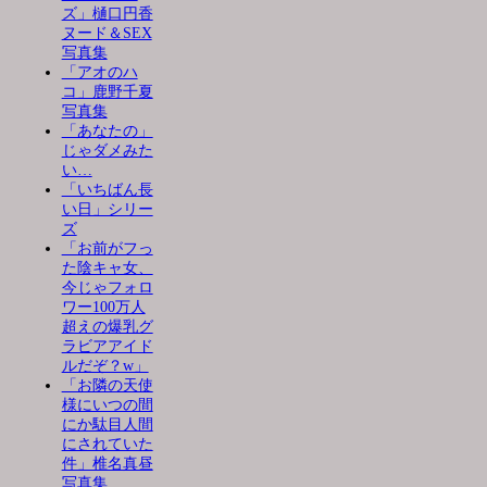
ズ」樋口円香
ヌード＆SEX
写真集
「アオのハ
コ」鹿野千夏
写真集
「あなたの」
じゃダメみた
い…
「いちばん長
い日」シリー
ズ
「お前がフっ
た陰キャ女、
今じゃフォロ
ワー100万人
超えの爆乳グ
ラビアアイド
ルだぞ？w」
「お隣の天使
様にいつの間
にか駄目人間
にされていた
件」椎名真昼
写真集