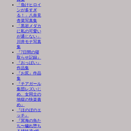
「負けヒロイ
ンが多すぎ
る！」八奈見
杏菜写真集
「黒岩メダカ
に私の可愛い
が通じない」
川井モナ写真
集
『7日間の寝
取らせ記録』
『おっぱい』
作品集
『お尻』作品
集
『チアガール
集団レズいじ
め、女同士の
地獄の快楽責
め』
『ほのぼのエ
ッチ』
『冥海の魚た
ち〜穢れ堕ち