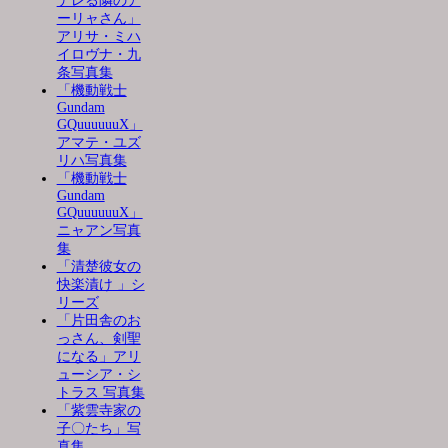
デレる隣のア
ーリャさん」
アリサ・ミハ
イロヴナ・九
条写真集
「機動戦士
Gundam
GQuuuuuuX」
アマテ・ユズ
リハ写真集
「機動戦士
Gundam
GQuuuuuuX」
ニャアン写真
集
「清楚彼女の
快楽漬け 」シ
リーズ
「片田舎のお
っさん、剣聖
になる」アリ
ューシア・シ
トラス 写真集
「紫雲寺家の
子〇たち」写
真集