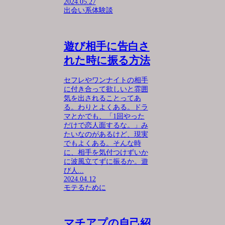
2024.05.27
出会い系体験談
遊び相手に告白さ
れた時に振る方法
セフレやワンナイトの相手
に付き合って欲しいと雰囲
気を出されることってあ
る。わりとよくある。ドラ
マとかでも、「1回やった
だけで恋人面するな。」み
たいなのがあるけど、現実
でもよくある。そんな時
に、相手を気付つけずいか
に波風立てずに振るか。遊
び人...
2024.04.12
モテるために
マチアプの自己紹