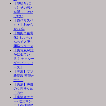
【即堕ち2コ
マ】その男と
会話してはい
けない
【原作リスペ
クト】わから
せCG集
【媚薬＊巨乳
化】ゆいちゃ
んのメス堕ち
開発シリーズ
【実写風AI誰
かに似てい
る？ セクシー
グラビアシリ
ーズ】
【実演】マゾ
雌調教 変態オ
ナニー
【実演】声優
の女性器なめ
てみた
【実演オナニ
ー×敗北マン
コ！肉便器扱