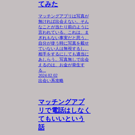
てみた
マッチングアプリは写真が
無ければ出会えない。そん
なことが当たり前のように
言われている。これは、ま
ぎれもない事実だと思う。
自分が使う時に写真を載せ
ていない人は無視するし、
相手をするにしても適当に
あしらう。写真無しで出会
えるのは、お金が発生す
る...
2024.02.02
出会い系攻略
マッチングアプ
リで電話はしなく
てもいいという
話