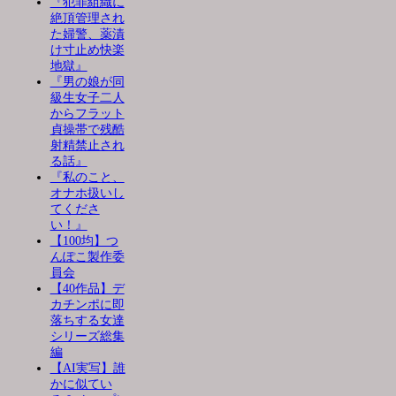
『犯罪組織に
絶頂管理され
た婦警、薬漬
け寸止め快楽
地獄』
『男の娘が同
級生女子二人
からフラット
貞操帯で残酷
射精禁止され
る話』
『私のこと、
オナホ扱いし
てくださ
い！』
【100均】つ
んぽこ製作委
員会
【40作品】デ
カチンポに即
落ちする女達
シリーズ総集
編
【AI実写】誰
かに似てい