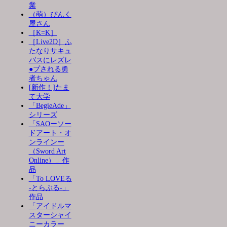
業
（萌）ぴんく
屋さん
［K=K］
［Live2D］ふ
たなりサキュ
バスにレズレ
●プされる勇
者ちゃん
[新作！]たま
て大学
「BegieAde」
シリーズ
「SAOーソー
ドアート・オ
ンラインー
（Sword Art
Online）」作
品
「To LOVEる
-とらぶる-」
作品
「アイドルマ
スターシャイ
ニーカラー