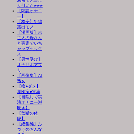
風俗で大当た
り引いたwww
【朗読オナニ
ー】
【格安】短編
露出モノ
【漫画版】未
亡人の母さん
と実家でいち
ゃラブセック
ス
【男性受け】
オナサポアプ
リ
【画像集】AI
熟女
【痴●ダメ】
集団痴●電車
【目隠しで実
演オナニー潮
吹き】
【禁断の体
験】
【総集編】ふ
つうのおんな