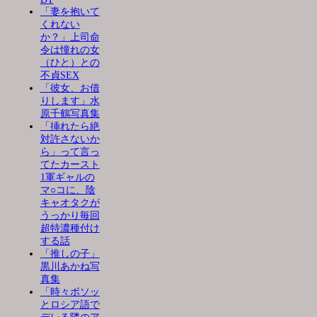
「妻を抱いて
くれない
か？」上司命
令は憧れの女
（ひと）との
不貞SEX
「彼女、お借
りします」水
原千鶴写真集
「挿れたら絶
対許さないか
ら」って言っ
てたカースト
1軍ギャルの
マ○コに、陰
キャオタクが
うっかり毎回
超特濃種付け
する話
「推しの子」
黒川あかね写
真集
「時々ボソッ
とロシア語で