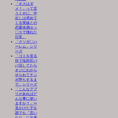
「キスはダ
メ！」って言
うくせに、中
出しは求めて
くる実妹との
恋愛未満セッ
〇スで壊れた
日常。
「クソガ〇ハ
ーレム」シリ
ーズ
「ゴミを見る
目で塩対応パ
パ活してたら
オジにわから
せられてチン
ポ堕ちするま
で」シリーズ
「こんなアプ
リがあればど
んな事に使い
ますか？」〜
見かけた子を
誰でも「言い
なり」に出来