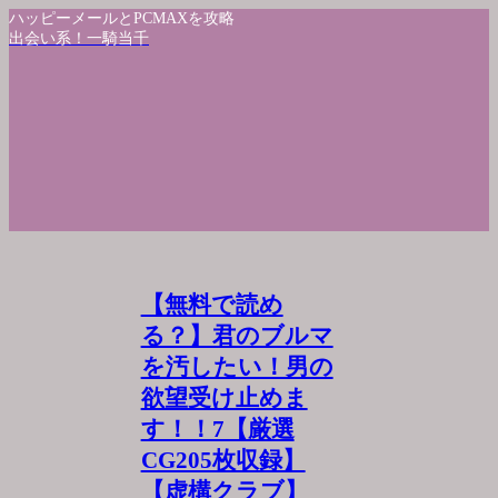
ハッピーメールとPCMAXを攻略
出会い系！一騎当千
【無料で読め
る？】君のブルマ
を汚したい！男の
欲望受け止めま
す！！7【厳選
CG205枚収録】
【虚構クラブ】