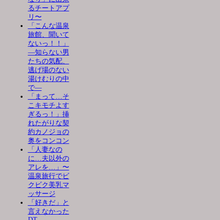
るチートアプ
リ〜
「こんな温泉
旅館、聞いて
ないっ！！」
―知らない男
たちの気配、
逃げ場のない
湯けむりの中
で―
「まって…そ
こキモチよす
ぎるっ！」挿
れたがりな契
約カノジョの
奥をコンコン
「人妻なの
に…夫以外の
アレを…」〜
温泉旅行でビ
クビク美乳マ
ッサージ
「好きだ」と
言えなかった
DT