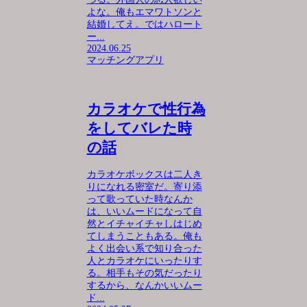
よな。俺もエマワトソンと
結婚してえ。ではハロート
ー...
2024.06.25
マッチングアプリ
カラオケで性行為
をしてバレた時
の話
カラオケボックスは二人き
りになれる密室だ。寄り添
って歌っていた時なんか
は、いいムードになって自
然とイチャイチャしはじめ
てしまうこともある。俺も
よく出会い系で知り合った
人とカラオケにいったりす
る。相手もその気だったり
するから、なんかいいムー
ド...