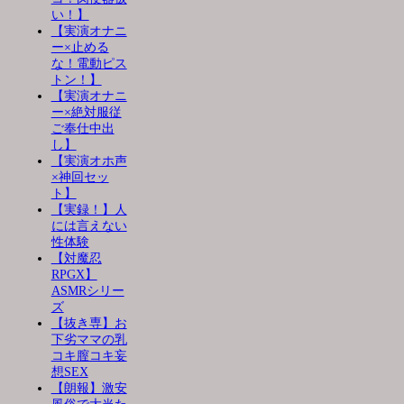
い！】
【実演オナニ
ー×止める
な！電動ピス
トン！】
【実演オナニ
ー×絶対服従
ご奉仕中出
し】
【実演オホ声
×神回セッ
ト】
【実録！】人
には言えない
性体験
【対魔忍
RPGX】
ASMRシリー
ズ
【抜き専】お
下劣ママの乳
コキ膣コキ妄
想SEX
【朗報】激安