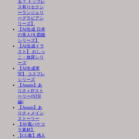
る？ トップレ
ス有りセクシ
ーランジェリ
ーグラビアシ
リーズ】
【AI生成 日本
の美人OL図鑑
シリーズ】
【AI生成イラ
スト】 おしっ
こ・放尿シリ
ーズ
【AI生成実
写】 コスプレ
シリーズ
【Anasis】あ
りさ＋IFスト
ーリー(NTR
編)
【Anasis】あ
りさ＋メイン
ストーリー
【AV風パケコ
ラ素材】
【CG集】感人