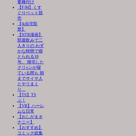
妻種付け
【F/M】くす
ぐりペット競
売
【jk自宅監
禁】
【NTR漫画】
部屋飲みで二
人きりの わず
かな時間で寝
とられる18
号。 帰宅した
クリ○ンが寝
ている間も 朝
までサイヤ人
とヤリまく
り…
【TS】TS
ぶ！
【VR】ハーレ
ムな日常
【おしがまオ
ナニー】
【おすすめ】
コミック総集