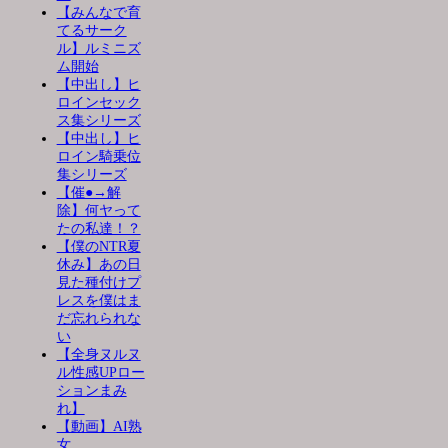
【みんなで育
てるサーク
ル】ルミニズ
ム開始
【中出し】ヒ
ロインセック
ス集シリーズ
【中出し】ヒ
ロイン騎乗位
集シリーズ
【催●→解
除】何ヤって
たの私達！？
【僕のNTR夏
休み】あの日
見た種付けプ
レスを僕はま
だ忘れられな
い
【全身ヌルヌ
ル性感UPロー
ションまみ
れ】
【動画】AI熟
女