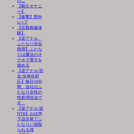
のこ
【耐久オナニ
ー】
【衝撃】野外
レ○プ
【近親相姦体
験】
【逆アナル、
ふたなり百合
両用】ふたな
りは魔法のオ
ナホで貴方を
責める
【逆アナル/百
合/女体化対
応】毎日10分
間、会社のふ
たなり女性の
性処理担当で
す。
【逆アナル/逆
NTR】おほ声
下品交尾でふ
たなりに寝取
られる僕