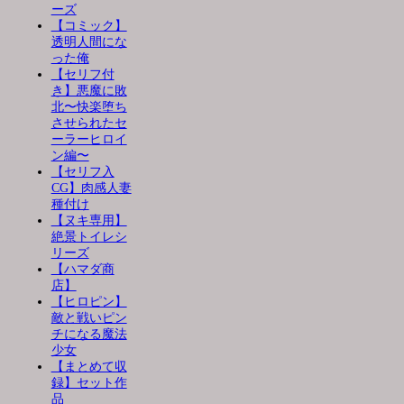
ーズ
【コミック】
透明人間にな
った俺
【セリフ付
き】悪魔に敗
北〜快楽堕ち
させられたセ
ーラーヒロイ
ン編〜
【セリフ入
CG】肉感人妻
種付け
【ヌキ専用】
絶景トイレシ
リーズ
【ハマダ商
店】
【ヒロピン】
敵と戦いピン
チになる魔法
少女
【まとめて収
録】セット作
品