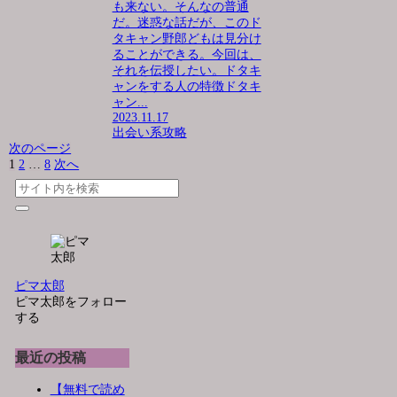
も来ない。そんなの普通
だ。迷惑な話だが、このド
タキャン野郎どもは見分け
ることができる。今回は、
それを伝授したい。ドタキ
ャンをする人の特徴ドタキ
ャン...
2023.11.17
出会い系攻略
次のページ
1
2
…
8
次へ
ピマ太郎
ピマ太郎をフォロー
する
最近の投稿
【無料で読め