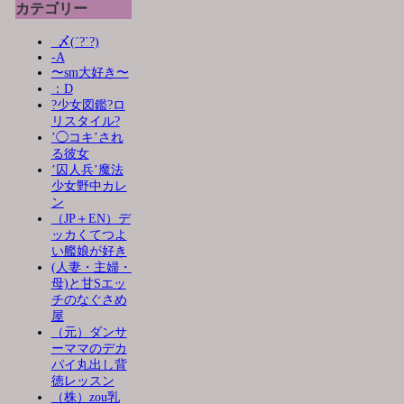
カテゴリー
_〆(´?`?)
-A
〜sm大好き〜
：D
?少女図鑑?ロ
リスタイル?
’◯コキ’され
る彼女
’囚人兵’魔法
少女野中カレ
ン
（JP＋EN）デ
ッカくてつよ
い艦娘が好き
(人妻・主婦・
母)と甘Sエッ
チのなぐさめ
屋
（元）ダンサ
ーママのデカ
パイ丸出し背
徳レッスン
（株）zou乳