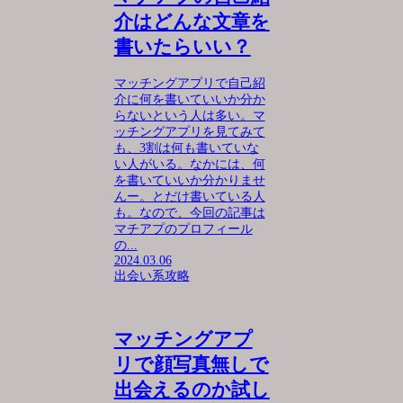
介はどんな文章を
書いたらいい？
マッチングアプリで自己紹
介に何を書いていいか分か
らないという人は多い。マ
ッチングアプリを見てみて
も、3割は何も書いていな
い人がいる。なかには、何
を書いていいか分かりませ
んー。とだけ書いている人
も。なので、今回の記事は
マチアプのプロフィール
の...
2024.03.06
出会い系攻略
マッチングアプ
リで顔写真無しで
出会えるのか試し