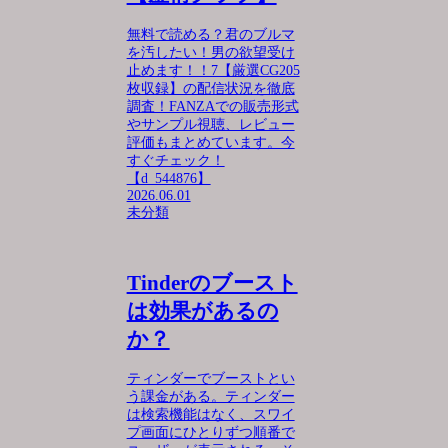
無料で読める？君のブルマ
を汚したい！男の欲望受け
止めます！！7【厳選CG205
枚収録】の配信状況を徹底
調査！FANZAでの販売形式
やサンプル視聴、レビュー
評価もまとめています。今
すぐチェック！
【d_544876】
2026.06.01
未分類
Tinderのブースト
は効果があるの
か？
ティンダーでブーストとい
う課金がある。ティンダー
は検索機能はなく、スワイ
プ画面にひとりずつ順番で