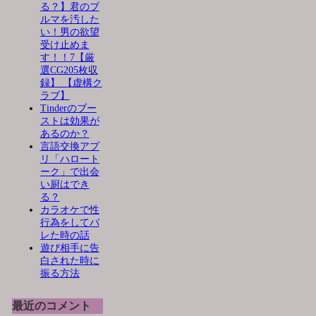
る？】君のブ
ルマを汚した
い！男の欲望
受け止めま
す！！7【厳
選CG205枚収
録】 【虚構ク
ラブ】
Tinderのブー
ストは効果が
あるのか？
言語交換アプ
リ「ハロート
ーク」で出会
い厨はでき
る？
カラオケで性
行為をしてバ
レた時の話
遊び相手に告
白された時に
振る方法
最近のコメント