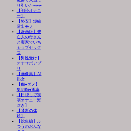
風俗で大当た
り引いたwww
【朗読オナニ
ー】
【格安】短編
露出モノ
【漫画版】未
亡人の母さん
と実家でいち
ゃラブセック
ス
【男性受け】
オナサポアプ
リ
【画像集】AI
熟女
【痴●ダメ】
集団痴●電車
【目隠しで実
演オナニー潮
吹き】
【禁断の体
験】
【総集編】ふ
つうのおんな