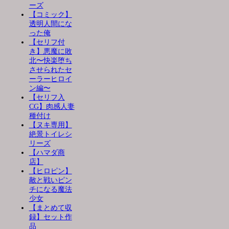
ーズ
【コミック】
透明人間にな
った俺
【セリフ付
き】悪魔に敗
北〜快楽堕ち
させられたセ
ーラーヒロイ
ン編〜
【セリフ入
CG】肉感人妻
種付け
【ヌキ専用】
絶景トイレシ
リーズ
【ハマダ商
店】
【ヒロピン】
敵と戦いピン
チになる魔法
少女
【まとめて収
録】セット作
品