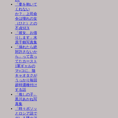
「妻を抱いて
くれない
か？」上司命
令は憧れの女
（ひと）との
不貞SEX
「彼女、お借
りします」水
原千鶴写真集
「挿れたら絶
対許さないか
ら」って言っ
てたカースト
1軍ギャルの
マ○コに、陰
キャオタクが
うっかり毎回
超特濃種付け
する話
「推しの子」
黒川あかね写
真集
「時々ボソッ
とロシア語で