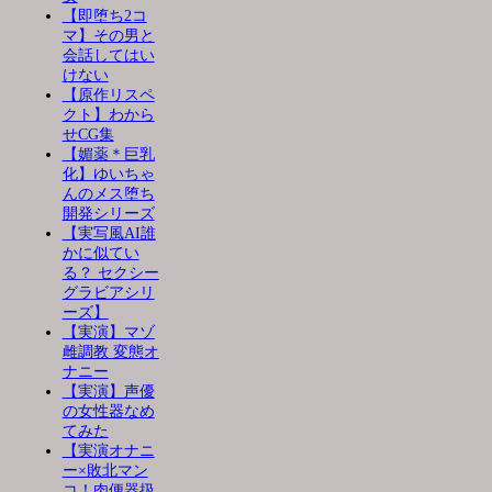
【即堕ち2コ
マ】その男と
会話してはい
けない
【原作リスペ
クト】わから
せCG集
【媚薬＊巨乳
化】ゆいちゃ
んのメス堕ち
開発シリーズ
【実写風AI誰
かに似てい
る？ セクシー
グラビアシリ
ーズ】
【実演】マゾ
雌調教 変態オ
ナニー
【実演】声優
の女性器なめ
てみた
【実演オナニ
ー×敗北マン
コ！肉便器扱