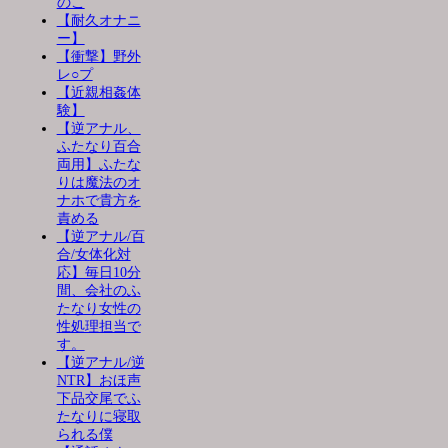
のこ
【耐久オナニ
ー】
【衝撃】野外
レ○プ
【近親相姦体
験】
【逆アナル、
ふたなり百合
両用】ふたな
りは魔法のオ
ナホで貴方を
責める
【逆アナル/百
合/女体化対
応】毎日10分
間、会社のふ
たなり女性の
性処理担当で
す。
【逆アナル/逆
NTR】おほ声
下品交尾でふ
たなりに寝取
られる僕