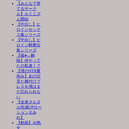
【みんなで育
てるサーク
ル】ルミニズ
ム開始
【中出し】ヒ
ロインセック
ス集シリーズ
【中出し】ヒ
ロイン騎乗位
集シリーズ
【催●→解
除】何ヤって
たの私達！？
【僕のNTR夏
休み】あの日
見た種付けプ
レスを僕はま
だ忘れられな
い
【全身ヌルヌ
ル性感UPロー
ションまみ
れ】
【動画】AI熟
女