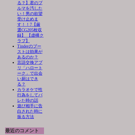
る？】君のブ
ルマを汚した
い！男の欲望
受け止めま
す！！7【厳
選CG205枚収
録】 【虚構ク
ラブ】
Tinderのブー
ストは効果が
あるのか？
言語交換アプ
リ「ハロート
ーク」で出会
い厨はでき
る？
カラオケで性
行為をしてバ
レた時の話
遊び相手に告
白された時に
振る方法
最近のコメント