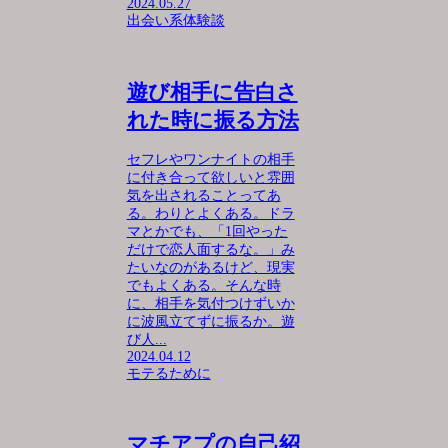
2024.05.27
出会い系体験談
遊び相手に告白さ
れた時に振る方法
セフレやワンナイトの相手
に付き合って欲しいと雰囲
気を出されることってあ
る。わりとよくある。ドラ
マとかでも、「1回やった
だけで恋人面するな。」み
たいなのがあるけど、現実
でもよくある。そんな時
に、相手を気付つけずいか
に波風立てずに振るか。遊
び人...
2024.04.12
モテるために
マチアプの自己紹