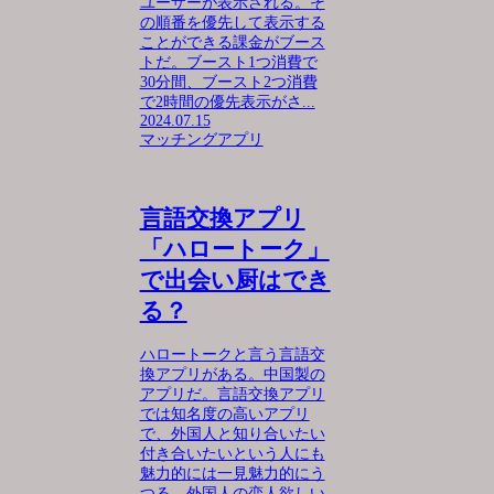
ユーザーが表示される。そ
の順番を優先して表示する
ことができる課金がブース
トだ。ブースト1つ消費で
30分間、ブースト2つ消費
で2時間の優先表示がさ...
2024.07.15
マッチングアプリ
言語交換アプリ
「ハロートーク」
で出会い厨はでき
る？
ハロートークと言う言語交
換アプリがある。中国製の
アプリだ。言語交換アプリ
では知名度の高いアプリ
で、外国人と知り合いたい
付き合いたいという人にも
魅力的には一見魅力的にう
つる。外国人の恋人欲しい