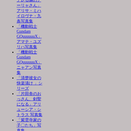
デレる隣のア
ーリャさん」
アリサ・ミハ
イロヴナ・九
条写真集
「機動戦士
Gundam
GQuuuuuuX」
アマテ・ユズ
リハ写真集
「機動戦士
Gundam
GQuuuuuuX」
ニャアン写真
集
「清楚彼女の
快楽漬け 」シ
リーズ
「片田舎のお
っさん、剣聖
になる」アリ
ューシア・シ
トラス 写真集
「紫雲寺家の
子〇たち」写
真集