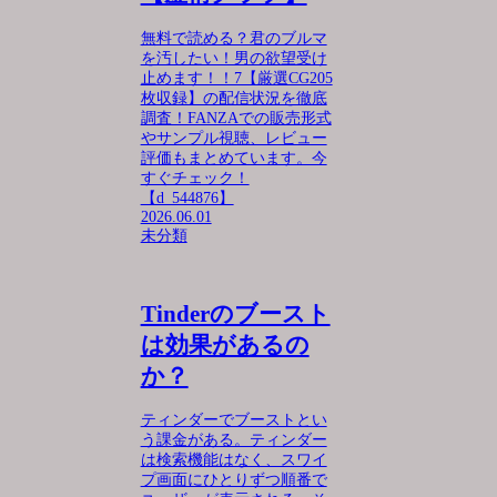
無料で読める？君のブルマ
を汚したい！男の欲望受け
止めます！！7【厳選CG205
枚収録】の配信状況を徹底
調査！FANZAでの販売形式
やサンプル視聴、レビュー
評価もまとめています。今
すぐチェック！
【d_544876】
2026.06.01
未分類
Tinderのブースト
は効果があるの
か？
ティンダーでブーストとい
う課金がある。ティンダー
は検索機能はなく、スワイ
プ画面にひとりずつ順番で