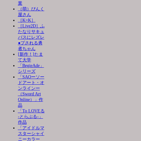
業
（萌）ぴんく
屋さん
［K=K］
［Live2D］ふ
たなりサキュ
バスにレズレ
●プされる勇
者ちゃん
[新作！]たま
て大学
「BegieAde」
シリーズ
「SAOーソー
ドアート・オ
ンラインー
（Sword Art
Online）」作
品
「To LOVEる
-とらぶる-」
作品
「アイドルマ
スターシャイ
ニーカラー