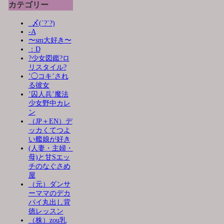
カテゴリー
_〆(´?`?)
-A
〜sm大好き〜
：D
?少女図鑑?ロ
リスタイル?
’◯コキ’され
る彼女
’囚人兵’魔法
少女野中カレ
ン
（JP＋EN）デ
ッカくてつよ
い艦娘が好き
(人妻・主婦・
母)と甘Sエッ
チのなぐさめ
屋
（元）ダンサ
ーママのデカ
パイ丸出し背
徳レッスン
（株）zou乳