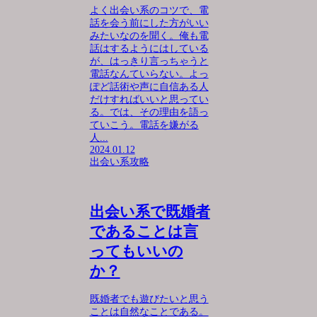
よく出会い系のコツで、電
話を会う前にした方がいい
みたいなのを聞く。俺も電
話はするようにはしている
が、はっきり言っちゃうと
電話なんていらない。よっ
ぽど話術や声に自信ある人
だけすればいいと思ってい
る。では、その理由を語っ
ていこう。電話を嫌がる
人...
2024.01.12
出会い系攻略
出会い系で既婚者
であることは言
ってもいいの
か？
既婚者でも遊びたいと思う
ことは自然なことである。