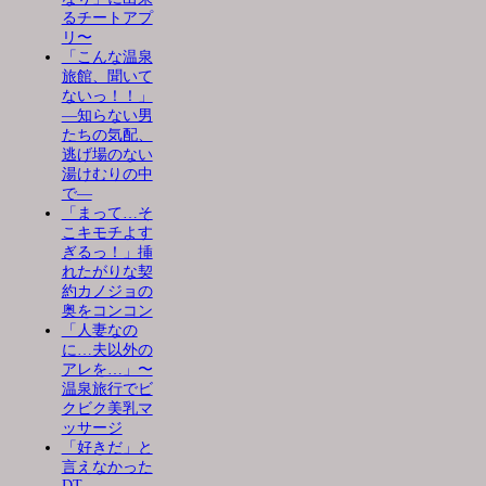
るチートアプ
リ〜
「こんな温泉
旅館、聞いて
ないっ！！」
―知らない男
たちの気配、
逃げ場のない
湯けむりの中
で―
「まって…そ
こキモチよす
ぎるっ！」挿
れたがりな契
約カノジョの
奥をコンコン
「人妻なの
に…夫以外の
アレを…」〜
温泉旅行でビ
クビク美乳マ
ッサージ
「好きだ」と
言えなかった
DT