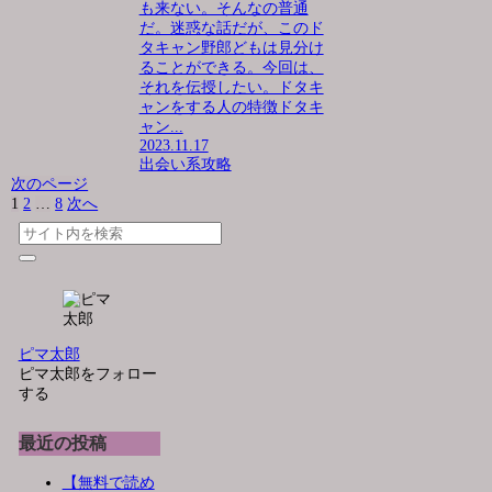
も来ない。そんなの普通
だ。迷惑な話だが、このド
タキャン野郎どもは見分け
ることができる。今回は、
それを伝授したい。ドタキ
ャンをする人の特徴ドタキ
ャン...
2023.11.17
出会い系攻略
次のページ
1
2
…
8
次へ
ピマ太郎
ピマ太郎をフォロー
する
最近の投稿
【無料で読め