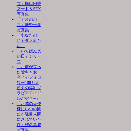
ズ」樋口円香
ヌード＆SEX
写真集
「アオのハ
コ」鹿野千夏
写真集
「あなたの」
じゃダメみた
い…
「いちばん長
い日」シリー
ズ
「お前がフっ
た陰キャ女、
今じゃフォロ
ワー100万人
超えの爆乳グ
ラビアアイド
ルだぞ？w」
「お隣の天使
様にいつの間
にか駄目人間
にされていた
件」椎名真昼
写真集