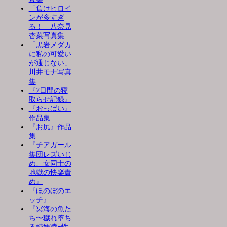
「負けヒロイ
ンが多すぎ
る！」八奈見
杏菜写真集
「黒岩メダカ
に私の可愛い
が通じない」
川井モナ写真
集
『7日間の寝
取らせ記録』
『おっぱい』
作品集
『お尻』作品
集
『チアガール
集団レズいじ
め、女同士の
地獄の快楽責
め』
『ほのぼのエ
ッチ』
『冥海の魚た
ち〜穢れ堕ち