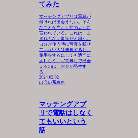
てみた
マッチングアプリは写真が
無ければ出会えない。そん
なことが当たり前のように
言われている。これは、ま
ぎれもない事実だと思う。
自分が使う時に写真を載せ
ていない人は無視するし、
相手をするにしても適当に
あしらう。写真無しで出会
えるのは、お金が発生す
る...
2024.02.02
出会い系攻略
マッチングアプ
リで電話はしなく
てもいいという
話