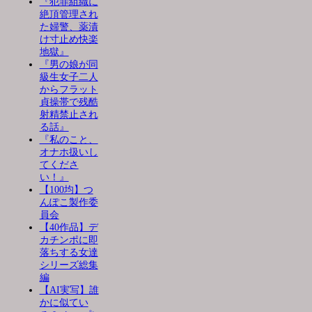
『犯罪組織に
絶頂管理され
た婦警、薬漬
け寸止め快楽
地獄』
『男の娘が同
級生女子二人
からフラット
貞操帯で残酷
射精禁止され
る話』
『私のこと、
オナホ扱いし
てくださ
い！』
【100均】つ
んぽこ製作委
員会
【40作品】デ
カチンポに即
落ちする女達
シリーズ総集
編
【AI実写】誰
かに似てい