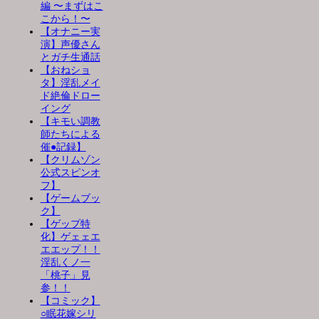
編 〜まずはこ
こから！〜
【オナニー実
演】声優さん
とガチ生通話
【おねショ
タ】淫乱メイ
ド絶倫ドロー
イング
【キモい調教
師たちによる
催●記録】
【クリムゾン
公式スピンオ
フ】
【ゲームブッ
ク】
【ゲップ特
化】ゲェェエ
エエップ！！
淫乱くノ一
「桃子」見
参！！
【コミック】
○眠花嫁シリ