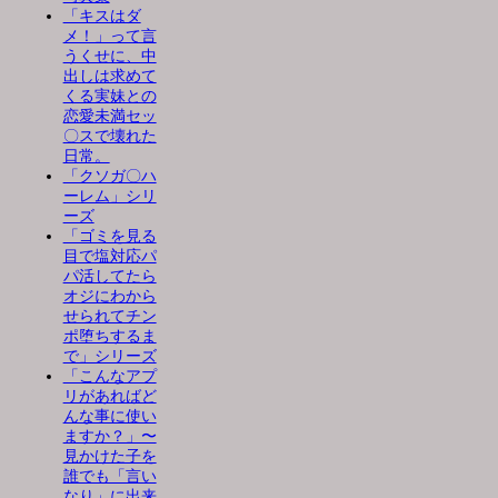
「キスはダ
メ！」って言
うくせに、中
出しは求めて
くる実妹との
恋愛未満セッ
〇スで壊れた
日常。
「クソガ〇ハ
ーレム」シリ
ーズ
「ゴミを見る
目で塩対応パ
パ活してたら
オジにわから
せられてチン
ポ堕ちするま
で」シリーズ
「こんなアプ
リがあればど
んな事に使い
ますか？」〜
見かけた子を
誰でも「言い
なり」に出来