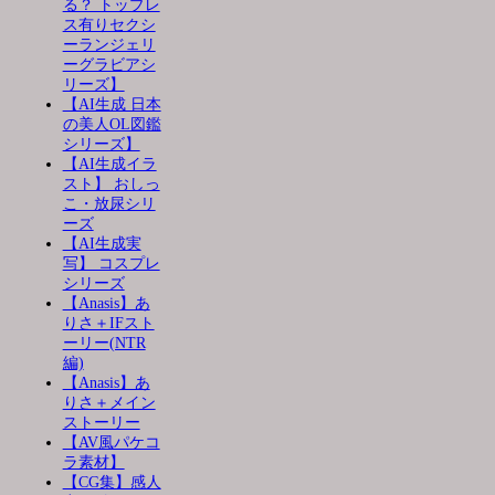
る？ トップレ
ス有りセクシ
ーランジェリ
ーグラビアシ
リーズ】
【AI生成 日本
の美人OL図鑑
シリーズ】
【AI生成イラ
スト】 おしっ
こ・放尿シリ
ーズ
【AI生成実
写】 コスプレ
シリーズ
【Anasis】あ
りさ＋IFスト
ーリー(NTR
編)
【Anasis】あ
りさ＋メイン
ストーリー
【AV風パケコ
ラ素材】
【CG集】感人