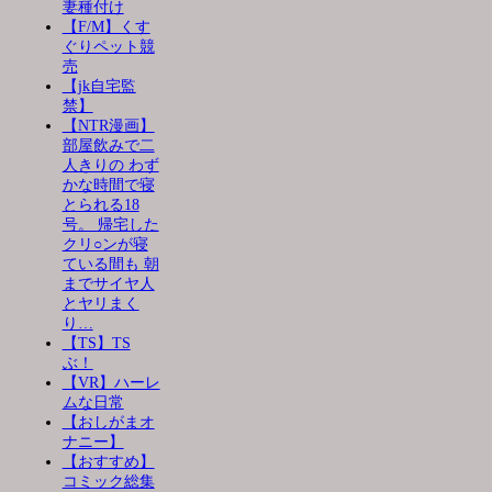
妻種付け
【F/M】くす
ぐりペット競
売
【jk自宅監
禁】
【NTR漫画】
部屋飲みで二
人きりの わず
かな時間で寝
とられる18
号。 帰宅した
クリ○ンが寝
ている間も 朝
までサイヤ人
とヤリまく
り…
【TS】TS
ぶ！
【VR】ハーレ
ムな日常
【おしがまオ
ナニー】
【おすすめ】
コミック総集