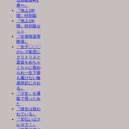
る姉妹凌●性
典〜』
『地上100
階』特別版
『地上100
階』特別版セ
ット
『女体快楽実
験場』
『女子〇〇〇
がレズ集団に
クリトリスと
尿道をめちゃ
くちゃに責め
られ一生下着
も履けない敏
感突起にされ
る』
『少女』を通
販で買ったみ
た
『彼女は狙わ
れている』
『支払いはク
レカで！』