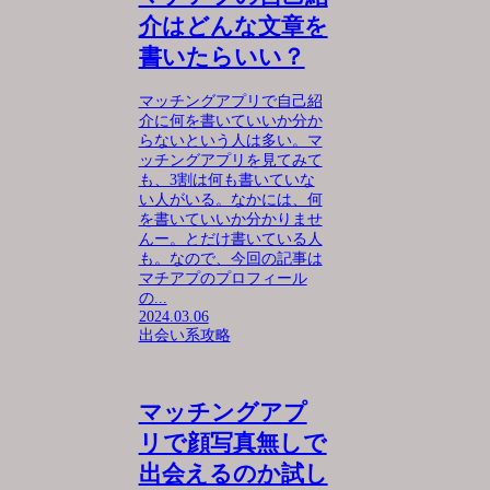
介はどんな文章を
書いたらいい？
マッチングアプリで自己紹
介に何を書いていいか分か
らないという人は多い。マ
ッチングアプリを見てみて
も、3割は何も書いていな
い人がいる。なかには、何
を書いていいか分かりませ
んー。とだけ書いている人
も。なので、今回の記事は
マチアプのプロフィール
の...
2024.03.06
出会い系攻略
マッチングアプ
リで顔写真無しで
出会えるのか試し