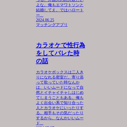
よな。俺もエマワトソンと
結婚してえ。ではハロート
ー...
2024.06.25
マッチングアプリ
カラオケで性行為
をしてバレた時
の話
カラオケボックスは二人き
りになれる密室だ。寄り添
って歌っていた時なんか
は、いいムードになって自
然とイチャイチャしはじめ
てしまうこともある。俺も
よく出会い系で知り合った
人とカラオケにいったりす
る。相手もその気だったり
するから、なんかいいムー
ド...