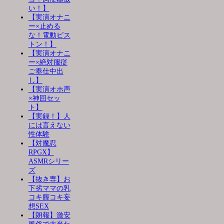
い！】
【実演オナニ
ー×止める
な！電動ピス
トン！】
【実演オナニ
ー×絶対服従
ご奉仕中出
し】
【実演オホ声
×神回セッ
ト】
【実録！】人
には言えない
性体験
【対魔忍
RPGX】
ASMRシリー
ズ
【抜き専】お
下劣ママの乳
コキ膣コキ妄
想SEX
【朗報】激安