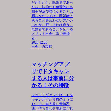
だがしかし、既婚者であっ
たら、法的にも倫理的にも
相手が及び腰になることは
明らかだ。では、既婚者で
あることを言わない方がい
いのか。否、それは違う。
既婚者であることを伝える
メリット出会い系で既婚
者...
2023.12.25
出会い系攻略
マッチングアプ
リでドタキャン
する人は事前に分
かる！その特徴
マッチングアプリは、ドタ
キャンが当たり前のように
おこる。会う前に音信不
通。待ち合わせ場所にだれ