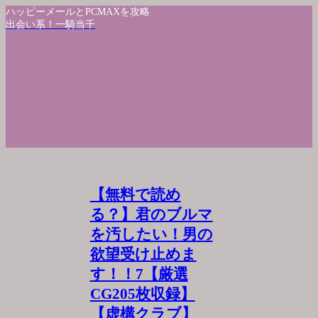
ハッピーメールとPCMAXを攻略
出会い系！一騎当千
【無料で読め
る？】君のブルマ
を汚したい！男の
欲望受け止めま
す！！7【厳選
CG205枚収録】
【虚構クラブ】