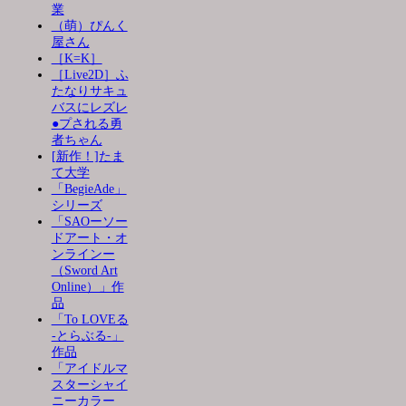
業
（萌）ぴんく
屋さん
［K=K］
［Live2D］ふ
たなりサキュ
バスにレズレ
●プされる勇
者ちゃん
[新作！]たま
て大学
「BegieAde」
シリーズ
「SAOーソー
ドアート・オ
ンラインー
（Sword Art
Online）」作
品
「To LOVEる
-とらぶる-」
作品
「アイドルマ
スターシャイ
ニーカラー