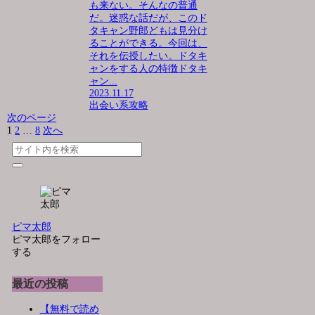
も来ない。そんなの普通
だ。迷惑な話だが、このド
タキャン野郎どもは見分け
ることができる。今回は、
それを伝授したい。ドタキ
ャンをする人の特徴ドタキ
ャン...
2023.11.17
出会い系攻略
次のページ
1
2
…
8
次へ
ピマ太郎
ピマ太郎をフォロー
する
最近の投稿
【無料で読め