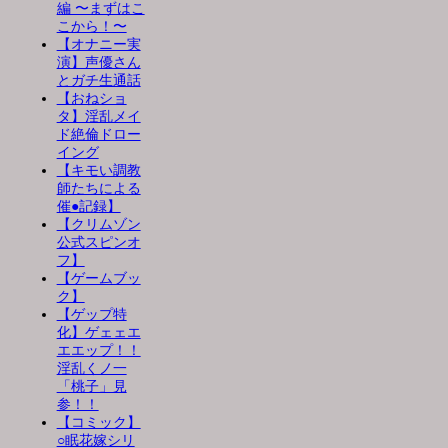
編 〜まずはこ
こから！〜
【オナニー実
演】声優さん
とガチ生通話
【おねショ
タ】淫乱メイ
ド絶倫ドロー
イング
【キモい調教
師たちによる
催●記録】
【クリムゾン
公式スピンオ
フ】
【ゲームブッ
ク】
【ゲップ特
化】ゲェェエ
エエップ！！
淫乱くノ一
「桃子」見
参！！
【コミック】
○眠花嫁シリ