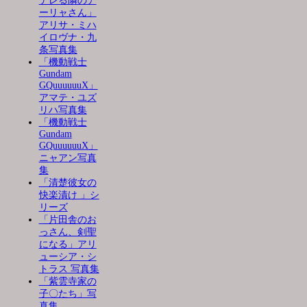
デレる隣のア
ーリャさん」
アリサ・ミハ
イロヴナ・九
条写真集
「機動戦士
Gundam
GQuuuuuuX」
アマテ・ユズ
リハ写真集
「機動戦士
Gundam
GQuuuuuuX」
ニャアン写真
集
「清楚彼女の
快楽漬け 」シ
リーズ
「片田舎のお
っさん、剣聖
になる」アリ
ューシア・シ
トラス 写真集
「紫雲寺家の
子〇たち」写
真集