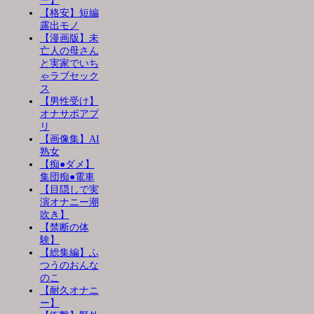
ー】
【格安】短編
露出モノ
【漫画版】未
亡人の母さん
と実家でいち
ゃラブセック
ス
【男性受け】
オナサポアプ
リ
【画像集】AI
熟女
【痴●ダメ】
集団痴●電車
【目隠しで実
演オナニー潮
吹き】
【禁断の体
験】
【総集編】ふ
つうのおんな
のこ
【耐久オナニ
ー】