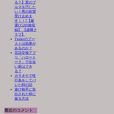
る？】君のブ
ルマを汚した
い！男の欲望
受け止めま
す！！7【厳
選CG205枚収
録】 【虚構ク
ラブ】
Tinderのブー
ストは効果が
あるのか？
言語交換アプ
リ「ハロート
ーク」で出会
い厨はでき
る？
カラオケで性
行為をしてバ
レた時の話
遊び相手に告
白された時に
振る方法
最近のコメント