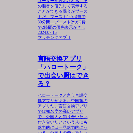
ユーザーが表示される。そ
の順番を優先して表示する
ことができる課金がブース
トだ。ブースト1つ消費で
30分間、ブースト2つ消費
で2時間の優先表示がさ...
2024.07.15
マッチングアプリ
言語交換アプリ
「ハロートーク」
で出会い厨はでき
る？
ハロートークと言う言語交
換アプリがある。中国製の
アプリだ。言語交換アプリ
では知名度の高いアプリ
で、外国人と知り合いたい
付き合いたいという人にも
魅力的には一見魅力的にう
つる。外国人の恋人欲しい