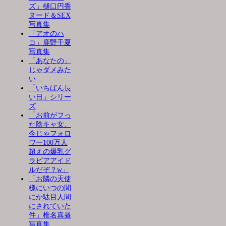
ズ」樋口円香
ヌード＆SEX
写真集
「アオのハ
コ」鹿野千夏
写真集
「あなたの」
じゃダメみた
い…
「いちばん長
い日」シリー
ズ
「お前がフっ
た陰キャ女、
今じゃフォロ
ワー100万人
超えの爆乳グ
ラビアアイド
ルだぞ？w」
「お隣の天使
様にいつの間
にか駄目人間
にされていた
件」椎名真昼
写真集