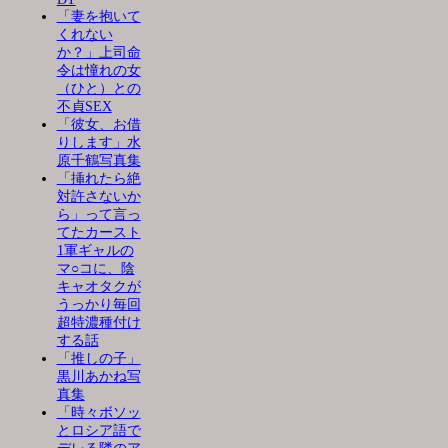
「妻を抱いて
くれない
か？」上司命
令は憧れの女
（ひと）との
不貞SEX
「彼女、お借
りします」水
原千鶴写真集
「挿れたら絶
対許さないか
ら」って言っ
てたカースト
1軍ギャルの
マ○コに、陰
キャオタクが
うっかり毎回
超特濃種付け
する話
「推しの子」
黒川あかね写
真集
「時々ボソッ
とロシア語で