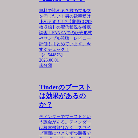
無料で読める？君のブルマ
を汚したい！男の欲望受け
止めます！！7【厳選CG205
枚収録】の配信状況を徹底
調査！FANZAでの販売形式
やサンプル視聴、レビュー
評価もまとめています。今
すぐチェック！
【d_544876】
2026.06.01
未分類
Tinderのブースト
は効果があるの
か？
ティンダーでブーストとい
う課金がある。ティンダー
は検索機能はなく、スワイ
プ画面にひとりずつ順番で