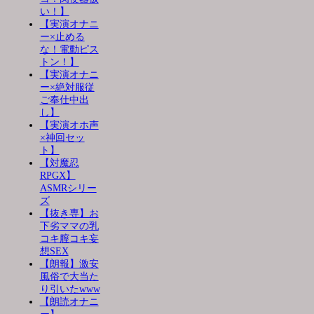
い！】
【実演オナニ
ー×止める
な！電動ピス
トン！】
【実演オナニ
ー×絶対服従
ご奉仕中出
し】
【実演オホ声
×神回セッ
ト】
【対魔忍
RPGX】
ASMRシリー
ズ
【抜き専】お
下劣ママの乳
コキ膣コキ妄
想SEX
【朗報】激安
風俗で大当た
り引いたwww
【朗読オナニ