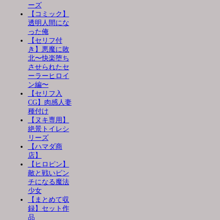
ーズ
【コミック】
透明人間にな
った俺
【セリフ付
き】悪魔に敗
北〜快楽堕ち
させられたセ
ーラーヒロイ
ン編〜
【セリフ入
CG】肉感人妻
種付け
【ヌキ専用】
絶景トイレシ
リーズ
【ハマダ商
店】
【ヒロピン】
敵と戦いピン
チになる魔法
少女
【まとめて収
録】セット作
品