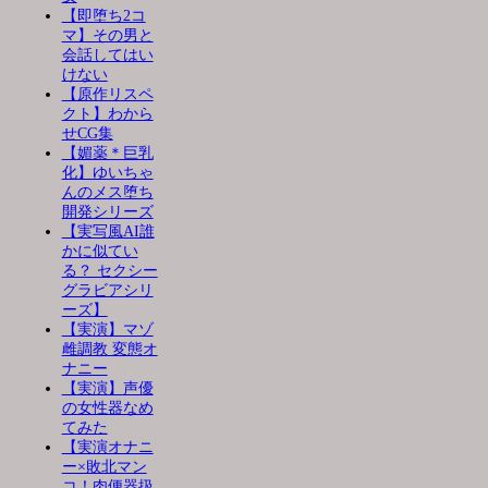
【即堕ち2コ
マ】その男と
会話してはい
けない
【原作リスペ
クト】わから
せCG集
【媚薬＊巨乳
化】ゆいちゃ
んのメス堕ち
開発シリーズ
【実写風AI誰
かに似てい
る？ セクシー
グラビアシリ
ーズ】
【実演】マゾ
雌調教 変態オ
ナニー
【実演】声優
の女性器なめ
てみた
【実演オナニ
ー×敗北マン
コ！肉便器扱