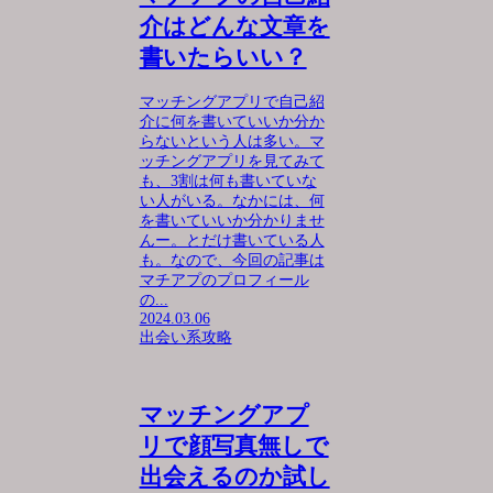
介はどんな文章を
書いたらいい？
マッチングアプリで自己紹
介に何を書いていいか分か
らないという人は多い。マ
ッチングアプリを見てみて
も、3割は何も書いていな
い人がいる。なかには、何
を書いていいか分かりませ
んー。とだけ書いている人
も。なので、今回の記事は
マチアプのプロフィール
の...
2024.03.06
出会い系攻略
マッチングアプ
リで顔写真無しで
出会えるのか試し