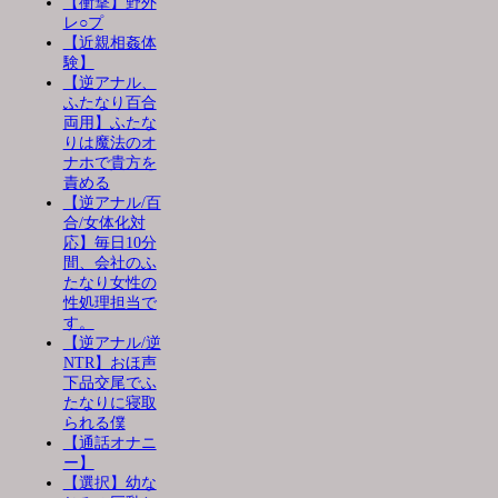
【衝撃】野外
レ○プ
【近親相姦体
験】
【逆アナル、
ふたなり百合
両用】ふたな
りは魔法のオ
ナホで貴方を
責める
【逆アナル/百
合/女体化対
応】毎日10分
間、会社のふ
たなり女性の
性処理担当で
す。
【逆アナル/逆
NTR】おほ声
下品交尾でふ
たなりに寝取
られる僕
【通話オナニ
ー】
【選択】幼な