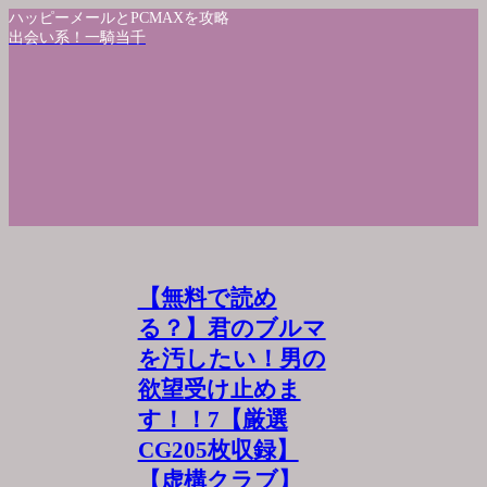
ハッピーメールとPCMAXを攻略
出会い系！一騎当千
【無料で読め
る？】君のブルマ
を汚したい！男の
欲望受け止めま
す！！7【厳選
CG205枚収録】
【虚構クラブ】