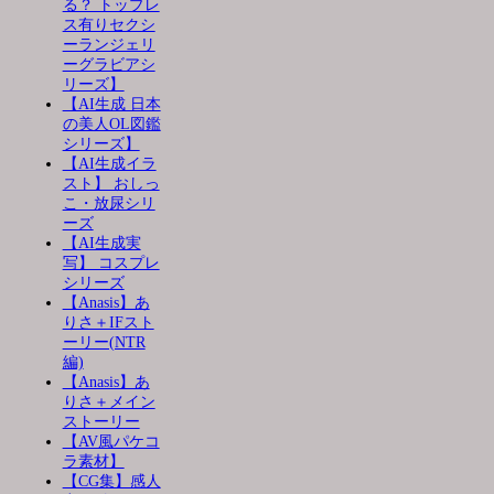
る？ トップレ
ス有りセクシ
ーランジェリ
ーグラビアシ
リーズ】
【AI生成 日本
の美人OL図鑑
シリーズ】
【AI生成イラ
スト】 おしっ
こ・放尿シリ
ーズ
【AI生成実
写】 コスプレ
シリーズ
【Anasis】あ
りさ＋IFスト
ーリー(NTR
編)
【Anasis】あ
りさ＋メイン
ストーリー
【AV風パケコ
ラ素材】
【CG集】感人