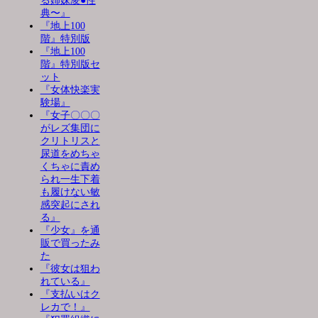
る姉妹凌●性
典〜』
『地上100
階』特別版
『地上100
階』特別版セ
ット
『女体快楽実
験場』
『女子〇〇〇
がレズ集団に
クリトリスと
尿道をめちゃ
くちゃに責め
られ一生下着
も履けない敏
感突起にされ
る』
『少女』を通
販で買ったみ
た
『彼女は狙わ
れている』
『支払いはク
レカで！』