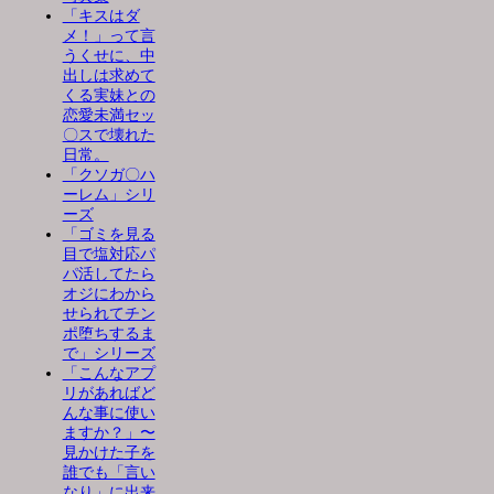
「キスはダ
メ！」って言
うくせに、中
出しは求めて
くる実妹との
恋愛未満セッ
〇スで壊れた
日常。
「クソガ〇ハ
ーレム」シリ
ーズ
「ゴミを見る
目で塩対応パ
パ活してたら
オジにわから
せられてチン
ポ堕ちするま
で」シリーズ
「こんなアプ
リがあればど
んな事に使い
ますか？」〜
見かけた子を
誰でも「言い
なり」に出来