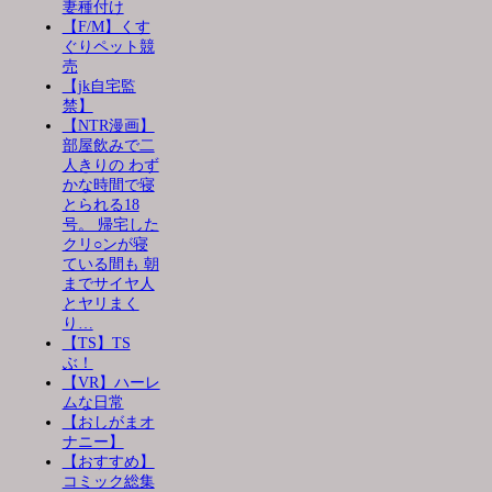
妻種付け
【F/M】くす
ぐりペット競
売
【jk自宅監
禁】
【NTR漫画】
部屋飲みで二
人きりの わず
かな時間で寝
とられる18
号。 帰宅した
クリ○ンが寝
ている間も 朝
までサイヤ人
とヤリまく
り…
【TS】TS
ぶ！
【VR】ハーレ
ムな日常
【おしがまオ
ナニー】
【おすすめ】
コミック総集