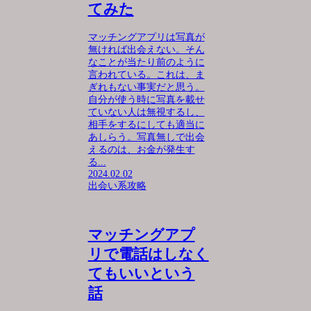
てみた
マッチングアプリは写真が
無ければ出会えない。そん
なことが当たり前のように
言われている。これは、ま
ぎれもない事実だと思う。
自分が使う時に写真を載せ
ていない人は無視するし、
相手をするにしても適当に
あしらう。写真無しで出会
えるのは、お金が発生す
る...
2024.02.02
出会い系攻略
マッチングアプ
リで電話はしなく
てもいいという
話