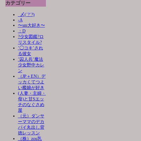
カテゴリー
_〆(´?`?)
-A
〜sm大好き〜
：D
?少女図鑑?ロ
リスタイル?
’◯コキ’され
る彼女
’囚人兵’魔法
少女野中カレ
ン
（JP＋EN）デ
ッカくてつよ
い艦娘が好き
(人妻・主婦・
母)と甘Sエッ
チのなぐさめ
屋
（元）ダンサ
ーママのデカ
パイ丸出し背
徳レッスン
（株）zou乳