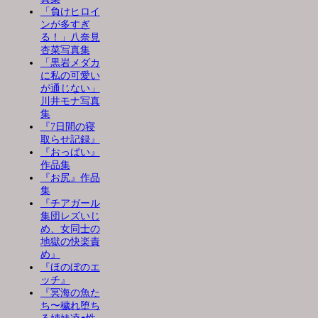
「負けヒロイ
ンが多すぎ
る！」八奈見
杏菜写真集
「黒岩メダカ
に私の可愛い
が通じない」
川井モナ写真
集
『7日間の寝
取らせ記録』
『おっぱい』
作品集
『お尻』作品
集
『チアガール
集団レズいじ
め、女同士の
地獄の快楽責
め』
『ほのぼのエ
ッチ』
『冥海の魚た
ち〜穢れ堕ち