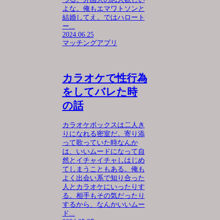
よな。俺もエマワトソンと
結婚してえ。ではハロート
ー...
2024.06.25
マッチングアプリ
カラオケで性行為
をしてバレた時
の話
カラオケボックスは二人き
りになれる密室だ。寄り添
って歌っていた時なんか
は、いいムードになって自
然とイチャイチャしはじめ
てしまうこともある。俺も
よく出会い系で知り合った
人とカラオケにいったりす
る。相手もその気だったり
するから、なんかいいムー
ド...