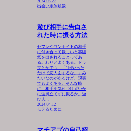
2024.05.27
出会い系体験談
遊び相手に告白さ
れた時に振る方法
セフレやワンナイトの相手
に付き合って欲しいと雰囲
気を出されることってあ
る。わりとよくある。ドラ
マとかでも、「1回やった
だけで恋人面するな。」み
たいなのがあるけど、現実
でもよくある。そんな時
に、相手を気付つけずいか
に波風立てずに振るか。遊
び人...
2024.04.12
モテるために
マチアプの自己紹