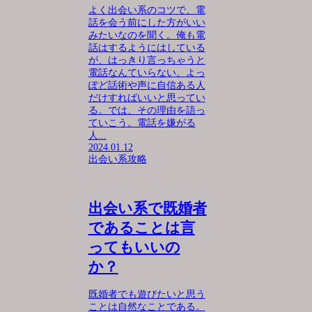
よく出会い系のコツで、電
話を会う前にした方がいい
みたいなのを聞く。俺も電
話はするようにはしている
が、はっきり言っちゃうと
電話なんていらない。よっ
ぽど話術や声に自信ある人
だけすればいいと思ってい
る。では、その理由を語っ
ていこう。電話を嫌がる
人...
2024.01.12
出会い系攻略
出会い系で既婚者
であることは言
ってもいいの
か？
既婚者でも遊びたいと思う
ことは自然なことである。