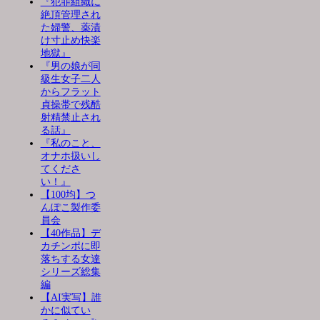
『犯罪組織に
絶頂管理され
た婦警、薬漬
け寸止め快楽
地獄』
『男の娘が同
級生女子二人
からフラット
貞操帯で残酷
射精禁止され
る話』
『私のこと、
オナホ扱いし
てくださ
い！』
【100均】つ
んぽこ製作委
員会
【40作品】デ
カチンポに即
落ちする女達
シリーズ総集
編
【AI実写】誰
かに似てい