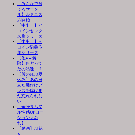
【みんなで育
てるサーク
ル】ルミニズ
ム開始
【中出し】ヒ
ロインセック
ス集シリーズ
【中出し】ヒ
ロイン騎乗位
集シリーズ
【催●→解
除】何ヤって
たの私達！？
【僕のNTR夏
休み】あの日
見た種付けプ
レスを僕はま
だ忘れられな
い
【全身ヌルヌ
ル性感UPロー
ションまみ
れ】
【動画】AI熟
女