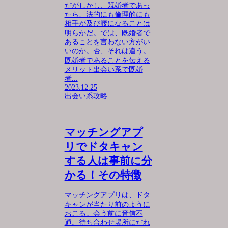
だがしかし、既婚者であっ
たら、法的にも倫理的にも
相手が及び腰になることは
明らかだ。では、既婚者で
あることを言わない方がい
いのか。否、それは違う。
既婚者であることを伝える
メリット出会い系で既婚
者...
2023.12.25
出会い系攻略
マッチングアプ
リでドタキャン
する人は事前に分
かる！その特徴
マッチングアプリは、ドタ
キャンが当たり前のように
おこる。会う前に音信不
通。待ち合わせ場所にだれ