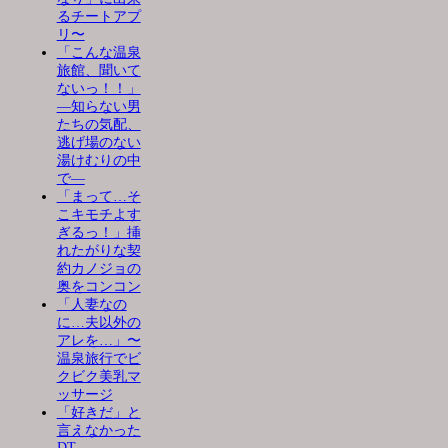
るチートアプ
リ〜
「こんな温泉
旅館、聞いて
ないっ！！」
―知らない男
たちの気配、
逃げ場のない
湯けむりの中
で―
「まって…そ
こキモチよす
ぎるっ！」挿
れたがりな契
約カノジョの
奥をコンコン
「人妻なの
に…夫以外の
アレを…」〜
温泉旅行でビ
クビク美乳マ
ッサージ
「好きだ」と
言えなかった
DT