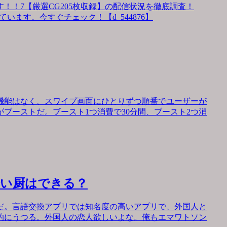
！！7【厳選CG205枚収録】の配信状況を徹底調査！
います。今すぐチェック！【d_544876】
機能はなく、スワイプ画面にひとりずつ順番でユーザーが
ブーストだ。ブースト1つ消費で30分間、ブースト2つ消
会い厨はできる？
だ。言語交換アプリでは知名度の高いアプリで、外国人と
的にうつる。外国人の恋人欲しいよな。俺もエマワトソン