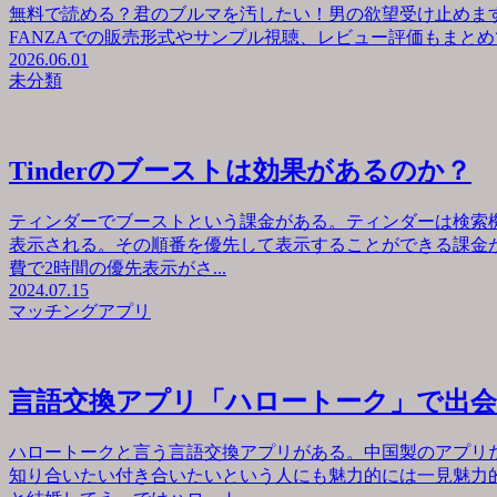
無料で読める？君のブルマを汚したい！男の欲望受け止めます
FANZAでの販売形式やサンプル視聴、レビュー評価もまとめて
2026.06.01
未分類
Tinderのブーストは効果があるのか？
ティンダーでブーストという課金がある。ティンダーは検索
表示される。その順番を優先して表示することができる課金が
費で2時間の優先表示がさ...
2024.07.15
マッチングアプリ
言語交換アプリ「ハロートーク」で出
ハロートークと言う言語交換アプリがある。中国製のアプリ
知り合いたい付き合いたいという人にも魅力的には一見魅力