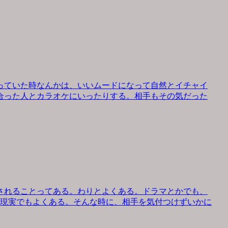
っていた時なんかは、いいムードになって自然とイチャイ
合った人とカラオケにいったりする。相手もその気だった
されることってある。わりとよくある。ドラマとかでも、
、現実でもよくある。そんな時に、相手を気付つけずいかに