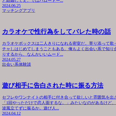
と結婚してえ。ではハロートー...
2024.06.25
マッチングアプリ
カラオケで性行為をしてバレた時の話
カラオケボックスは二人きりになれる密室だ。寄り添って歌
チャしはじめてしまうこともある。俺もよく出会い系で知り
りするから、なんかいいムード...
2024.05.27
出会い系体験談
遊び相手に告白された時に振る方法
セフレやワンナイトの相手に付き合って欲しいと雰囲気を出
「1回やっただけで恋人面するな。」みたいなのがあるけど
波風立てずに振るか。遊び人...
2024.04.12