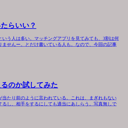
いたらいい？
という人は多い。マッチングアプリを見てみても、3割は何
りませんー。とだけ書いている人も。なので、今回の記事
えるのか試してみた
が当たり前のように言われている。これは、まぎれもない
するし、相手をするにしても適当にあしらう。写真無しで