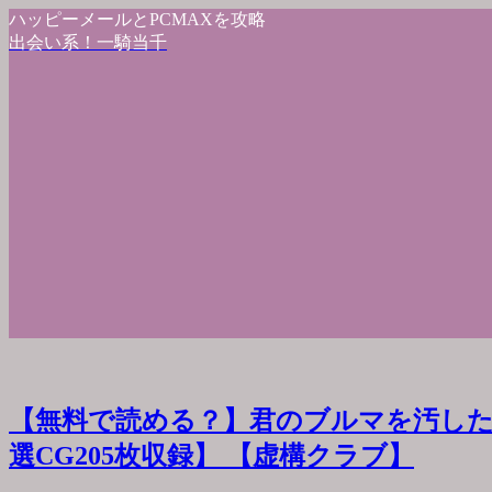
ハッピーメールとPCMAXを攻略
出会い系！一騎当千
【無料で読める？】君のブルマを汚した
選CG205枚収録】 【虚構クラブ】