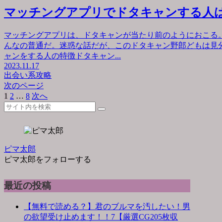
マッチングアプリでドタキャンする人
マッチングアプリは、ドタキャンが当たり前のようにおこる
んなの普通だ。迷惑な話だが、このドタキャン野郎どもは見
ャンをする人の特徴ドタキャン...
2023.11.17
出会い系攻略
次のページ
1
2
…
8
次へ
ピマ太郎
ピマ太郎をフォローする
最近の投稿
【無料で読める？】君のブルマを汚したい！男
の欲望受け止めます！！7【厳選CG205枚収