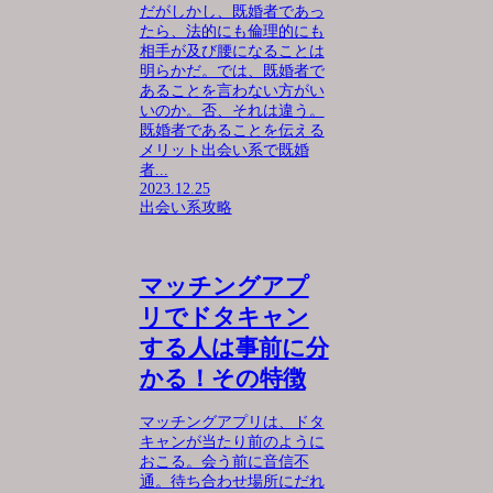
だがしかし、既婚者であっ
たら、法的にも倫理的にも
相手が及び腰になることは
明らかだ。では、既婚者で
あることを言わない方がい
いのか。否、それは違う。
既婚者であることを伝える
メリット出会い系で既婚
者...
2023.12.25
出会い系攻略
マッチングアプ
リでドタキャン
する人は事前に分
かる！その特徴
マッチングアプリは、ドタ
キャンが当たり前のように
おこる。会う前に音信不
通。待ち合わせ場所にだれ