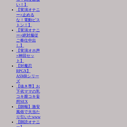
い！】
【実演オナニ
ー×止める
な！電動ピス
トン！】
【実演オナニ
ー×絶対服従
ご奉仕中出
し】
【実演オホ声
×神回セッ
ト】
【対魔忍
RPGX】
ASMRシリー
ズ
【抜き専】お
下劣ママの乳
コキ膣コキ妄
想SEX
【朗報】激安
風俗で大当た
り引いたwww
【朗読オナニ