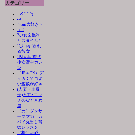
カテゴリー
_〆(´?`?)
-A
〜sm大好き〜
：D
?少女図鑑?ロ
リスタイル?
’◯コキ’され
る彼女
’囚人兵’魔法
少女野中カレ
ン
（JP＋EN）デ
ッカくてつよ
い艦娘が好き
(人妻・主婦・
母)と甘Sエッ
チのなぐさめ
屋
（元）ダンサ
ーママのデカ
パイ丸出し背
徳レッスン
（株）zou乳