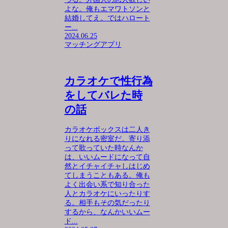
よな。俺もエマワトソンと
結婚してえ。ではハロート
ー...
2024.06.25
マッチングアプリ
カラオケで性行為
をしてバレた時
の話
カラオケボックスは二人き
りになれる密室だ。寄り添
って歌っていた時なんか
は、いいムードになって自
然とイチャイチャしはじめ
てしまうこともある。俺も
よく出会い系で知り合った
人とカラオケにいったりす
る。相手もその気だったり
するから、なんかいいムー
ド...