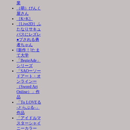
業
（萌）ぴんく
屋さん
［K=K］
［Live2D］ふ
たなりサキュ
バスにレズレ
●プされる勇
者ちゃん
[新作！]たま
て大学
「BegieAde」
シリーズ
「SAOーソー
ドアート・オ
ンラインー
（Sword Art
Online）」作
品
「To LOVEる
-とらぶる-」
作品
「アイドルマ
スターシャイ
ニーカラー