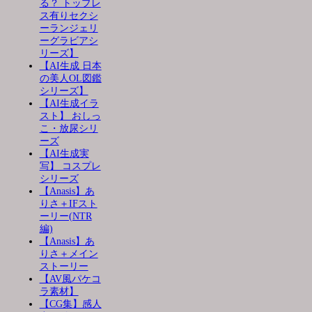
る？ トップレ
ス有りセクシ
ーランジェリ
ーグラビアシ
リーズ】
【AI生成 日本
の美人OL図鑑
シリーズ】
【AI生成イラ
スト】 おしっ
こ・放尿シリ
ーズ
【AI生成実
写】 コスプレ
シリーズ
【Anasis】あ
りさ＋IFスト
ーリー(NTR
編)
【Anasis】あ
りさ＋メイン
ストーリー
【AV風パケコ
ラ素材】
【CG集】感人