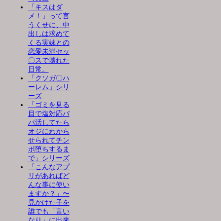
「キスはダ
メ！」って言
うくせに、中
出しは求めて
くる実妹との
恋愛未満セッ
〇スで壊れた
日常。
「クソガ〇ハ
ーレム」シリ
ーズ
「ゴミを見る
目で塩対応パ
パ活してたら
オジにわから
せられてチン
ポ堕ちするま
で」シリーズ
「こんなアプ
リがあればど
んな事に使い
ますか？」〜
見かけた子を
誰でも「言い
なり」に出来