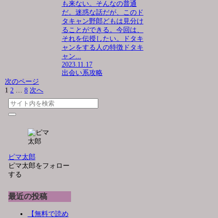
も来ない。そんなの普通
だ。迷惑な話だが、このド
タキャン野郎どもは見分け
ることができる。今回は、
それを伝授したい。ドタキ
ャンをする人の特徴ドタキ
ャン...
2023.11.17
出会い系攻略
次のページ
1
2
…
8
次へ
ピマ太郎
ピマ太郎をフォロー
する
最近の投稿
【無料で読め