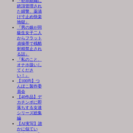
『犯罪組織に
絶頂管理され
た婦警、薬漬
け寸止め快楽
地獄』
『男の娘が同
級生女子二人
からフラット
貞操帯で残酷
射精禁止され
る話』
『私のこと、
オナホ扱いし
てくださ
い！』
【100均】つ
んぽこ製作委
員会
【40作品】デ
カチンポに即
落ちする女達
シリーズ総集
編
【AI実写】誰
かに似てい