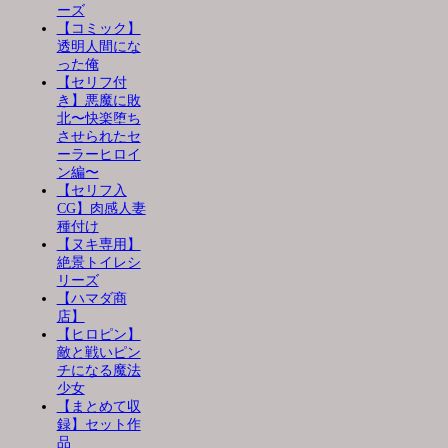
ーズ
【コミック】
透明人間にな
った俺
【セリフ付
き】悪魔に敗
北〜快楽堕ち
させられたセ
ーラーヒロイ
ン編〜
【セリフ入
CG】肉感人妻
種付け
【ヌキ専用】
絶景トイレシ
リーズ
【ハマダ商
店】
【ヒロピン】
敵と戦いピン
チになる魔法
少女
【まとめて収
録】セット作
品