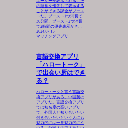
ユーザーが表示される。そ
の順番を優先して表示する
ことができる課金がブース
トだ。ブースト1つ消費で
30分間、ブースト2つ消費
で2時間の優先表示がさ...
2024.07.15
マッチングアプリ
言語交換アプリ
「ハロートーク」
で出会い厨はでき
る？
ハロートークと言う言語交
換アプリがある。中国製の
アプリだ。言語交換アプリ
では知名度の高いアプリ
で、外国人と知り合いたい
付き合いたいという人にも
魅力的には一見魅力的にう
つる。外国人の恋人欲しい