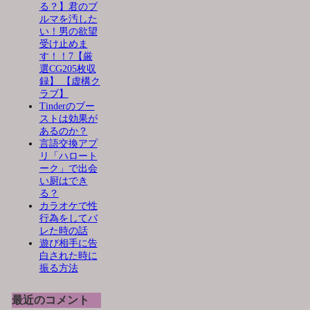
る？】君のブ
ルマを汚した
い！男の欲望
受け止めま
す！！7【厳
選CG205枚収
録】 【虚構ク
ラブ】
Tinderのブー
ストは効果が
あるのか？
言語交換アプ
リ「ハロート
ーク」で出会
い厨はでき
る？
カラオケで性
行為をしてバ
レた時の話
遊び相手に告
白された時に
振る方法
最近のコメント