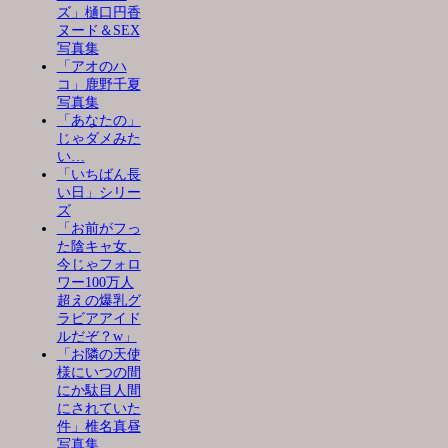
ズ」樋口円香
ヌード＆SEX
写真集
「アオのハ
コ」鹿野千夏
写真集
「あなたの」
じゃダメみた
い…
「いちばん長
い日」シリー
ズ
「お前がフっ
た陰キャ女、
今じゃフォロ
ワー100万人
超えの爆乳グ
ラビアアイド
ルだぞ？w」
「お隣の天使
様にいつの間
にか駄目人間
にされていた
件」椎名真昼
写真集