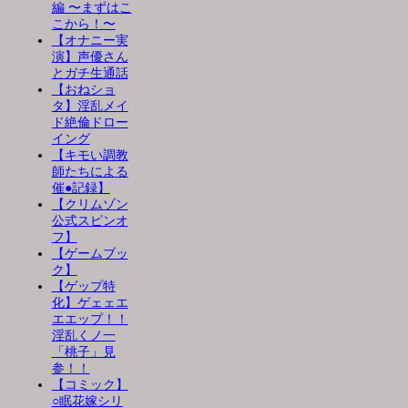
編 〜まずはこ
こから！〜
【オナニー実
演】声優さん
とガチ生通話
【おねショ
タ】淫乱メイ
ド絶倫ドロー
イング
【キモい調教
師たちによる
催●記録】
【クリムゾン
公式スピンオ
フ】
【ゲームブッ
ク】
【ゲップ特
化】ゲェェエ
エエップ！！
淫乱くノ一
「桃子」見
参！！
【コミック】
○眠花嫁シリ