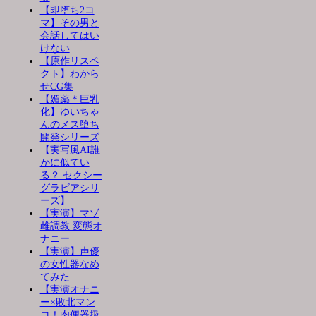
【即堕ち2コ
マ】その男と
会話してはい
けない
【原作リスペ
クト】わから
せCG集
【媚薬＊巨乳
化】ゆいちゃ
んのメス堕ち
開発シリーズ
【実写風AI誰
かに似てい
る？ セクシー
グラビアシリ
ーズ】
【実演】マゾ
雌調教 変態オ
ナニー
【実演】声優
の女性器なめ
てみた
【実演オナニ
ー×敗北マン
コ！肉便器扱