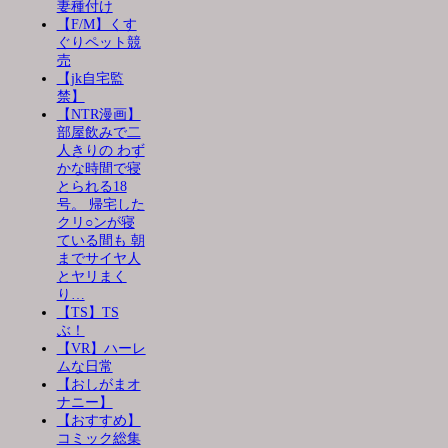
妻種付け
【F/M】くす
ぐりペット競
売
【jk自宅監
禁】
【NTR漫画】
部屋飲みで二
人きりの わず
かな時間で寝
とられる18
号。 帰宅した
クリ○ンが寝
ている間も 朝
までサイヤ人
とヤリまく
り…
【TS】TS
ぶ！
【VR】ハーレ
ムな日常
【おしがまオ
ナニー】
【おすすめ】
コミック総集