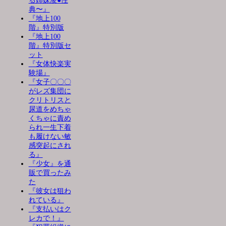
る姉妹凌●性
典〜』
『地上100
階』特別版
『地上100
階』特別版セ
ット
『女体快楽実
験場』
『女子〇〇〇
がレズ集団に
クリトリスと
尿道をめちゃ
くちゃに責め
られ一生下着
も履けない敏
感突起にされ
る』
『少女』を通
販で買ったみ
た
『彼女は狙わ
れている』
『支払いはク
レカで！』