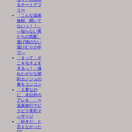
るチートアプ
リ〜
「こんな温泉
旅館、聞いて
ないっ！！」
―知らない男
たちの気配、
逃げ場のない
湯けむりの中
で―
「まって…そ
こキモチよす
ぎるっ！」挿
れたがりな契
約カノジョの
奥をコンコン
「人妻なの
に…夫以外の
アレを…」〜
温泉旅行でビ
クビク美乳マ
ッサージ
「好きだ」と
言えなかった
DT