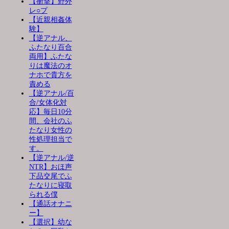
【衝撃】野外
レ○プ
【近親相姦体
験】
【逆アナル、
ふたなり百合
両用】ふたな
りは魔法のオ
ナホで貴方を
責める
【逆アナル/百
合/女体化対
応】毎日10分
間、会社のふ
たなり女性の
性処理担当で
す。
【逆アナル/逆
NTR】おほ声
下品交尾でふ
たなりに寝取
られる僕
【通話オナニ
ー】
【選択】幼な