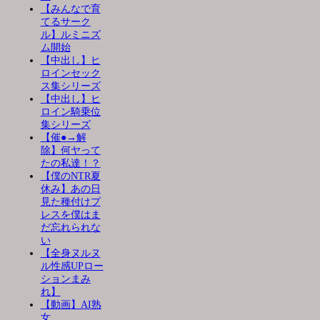
【みんなで育
てるサーク
ル】ルミニズ
ム開始
【中出し】ヒ
ロインセック
ス集シリーズ
【中出し】ヒ
ロイン騎乗位
集シリーズ
【催●→解
除】何ヤって
たの私達！？
【僕のNTR夏
休み】あの日
見た種付けプ
レスを僕はま
だ忘れられな
い
【全身ヌルヌ
ル性感UPロー
ションまみ
れ】
【動画】AI熟
女