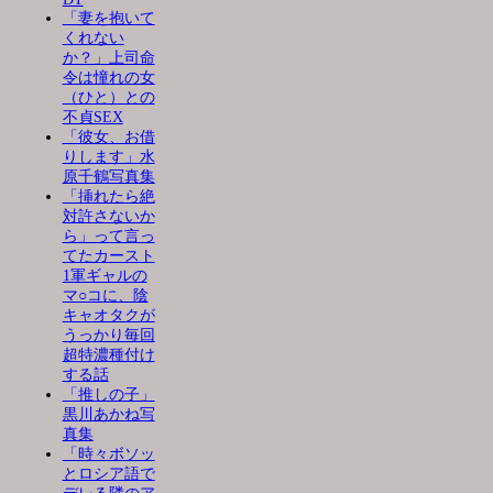
「妻を抱いて
くれない
か？」上司命
令は憧れの女
（ひと）との
不貞SEX
「彼女、お借
りします」水
原千鶴写真集
「挿れたら絶
対許さないか
ら」って言っ
てたカースト
1軍ギャルの
マ○コに、陰
キャオタクが
うっかり毎回
超特濃種付け
する話
「推しの子」
黒川あかね写
真集
「時々ボソッ
とロシア語で