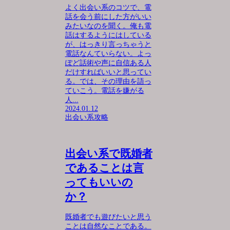
よく出会い系のコツで、電
話を会う前にした方がいい
みたいなのを聞く。俺も電
話はするようにはしている
が、はっきり言っちゃうと
電話なんていらない。よっ
ぽど話術や声に自信ある人
だけすればいいと思ってい
る。では、その理由を語っ
ていこう。電話を嫌がる
人...
2024.01.12
出会い系攻略
出会い系で既婚者
であることは言
ってもいいの
か？
既婚者でも遊びたいと思う
ことは自然なことである。