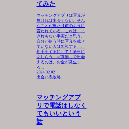
てみた
マッチングアプリは写真が
無ければ出会えない。そん
なことが当たり前のように
言われている。これは、ま
ぎれもない事実だと思う。
自分が使う時に写真を載せ
ていない人は無視するし、
相手をするにしても適当に
あしらう。写真無しで出会
えるのは、お金が発生す
る...
2024.02.02
出会い系攻略
マッチングアプ
リで電話はしなく
てもいいという
話