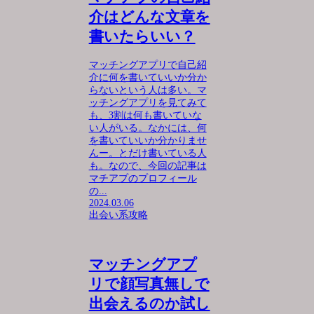
介はどんな文章を
書いたらいい？
マッチングアプリで自己紹
介に何を書いていいか分か
らないという人は多い。マ
ッチングアプリを見てみて
も、3割は何も書いていな
い人がいる。なかには、何
を書いていいか分かりませ
んー。とだけ書いている人
も。なので、今回の記事は
マチアプのプロフィール
の...
2024.03.06
出会い系攻略
マッチングアプ
リで顔写真無しで
出会えるのか試し