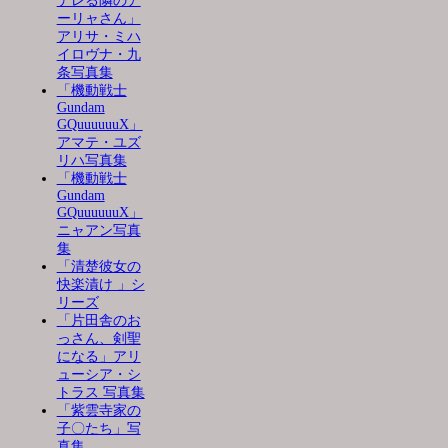
デレる隣のア
ーリャさん」
アリサ・ミハ
イロヴナ・九
条写真集
「機動戦士
Gundam
GQuuuuuuX」
アマテ・ユズ
リハ写真集
「機動戦士
Gundam
GQuuuuuuX」
ニャアン写真
集
「清楚彼女の
快楽漬け 」シ
リーズ
「片田舎のお
っさん、剣聖
になる」アリ
ューシア・シ
トラス 写真集
「紫雲寺家の
子〇たち」写
真集