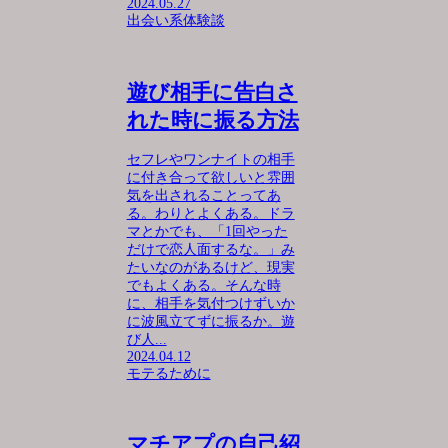
2024.05.27
出会い系体験談
遊び相手に告白さ
れた時に振る方法
セフレやワンナイトの相手
に付き合って欲しいと雰囲
気を出されることってあ
る。わりとよくある。ドラ
マとかでも、「1回やった
だけで恋人面するな。」み
たいなのがあるけど、現実
でもよくある。そんな時
に、相手を気付つけずいか
に波風立てずに振るか。遊
び人...
2024.04.12
モテるために
マチアプの自己紹