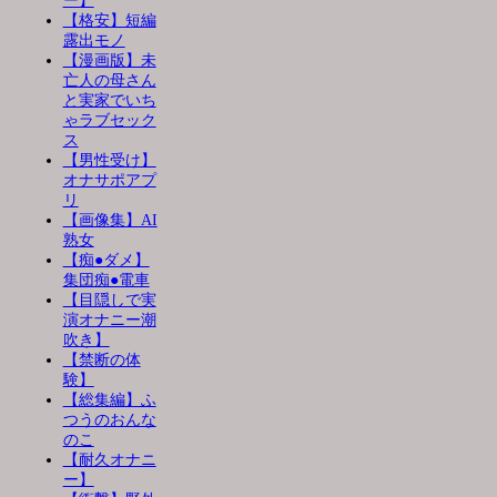
ー】
【格安】短編
露出モノ
【漫画版】未
亡人の母さん
と実家でいち
ゃラブセック
ス
【男性受け】
オナサポアプ
リ
【画像集】AI
熟女
【痴●ダメ】
集団痴●電車
【目隠しで実
演オナニー潮
吹き】
【禁断の体
験】
【総集編】ふ
つうのおんな
のこ
【耐久オナニ
ー】