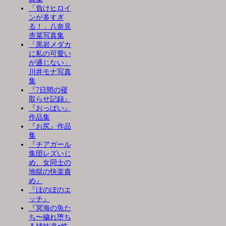
「負けヒロイ
ンが多すぎ
る！」八奈見
杏菜写真集
「黒岩メダカ
に私の可愛い
が通じない」
川井モナ写真
集
『7日間の寝
取らせ記録』
『おっぱい』
作品集
『お尻』作品
集
『チアガール
集団レズいじ
め、女同士の
地獄の快楽責
め』
『ほのぼのエ
ッチ』
『冥海の魚た
ち〜穢れ堕ち