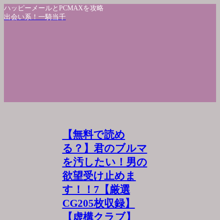
ハッピーメールとPCMAXを攻略
出会い系！一騎当千
【無料で読め
る？】君のブルマ
を汚したい！男の
欲望受け止めま
す！！7【厳選
CG205枚収録】
【虚構クラブ】