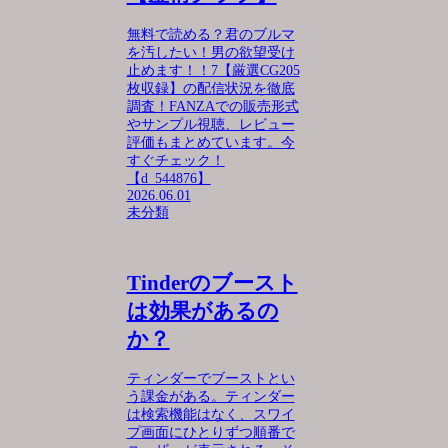
無料で読める？君のブルマ
を汚したい！男の欲望受け
止めます！！7【厳選CG205
枚収録】の配信状況を徹底
調査！FANZAでの販売形式
やサンプル視聴、レビュー
評価もまとめています。今
すぐチェック！
【d_544876】
2026.06.01
未分類
Tinderのブースト
は効果があるの
か？
ティンダーでブーストとい
う課金がある。ティンダー
は検索機能はなく、スワイ
プ画面にひとりずつ順番で