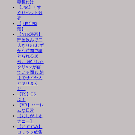
妻種付け
【F/M】くす
ぐりペット競
売
【jk自宅監
禁】
【NTR漫画】
部屋飲みで二
人きりの わず
かな時間で寝
とられる18
号。 帰宅した
クリ○ンが寝
ている間も 朝
までサイヤ人
とヤリまく
り…
【TS】TS
ぶ！
【VR】ハーレ
ムな日常
【おしがまオ
ナニー】
【おすすめ】
コミック総集