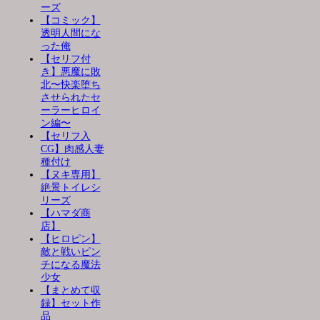
ーズ
【コミック】
透明人間にな
った俺
【セリフ付
き】悪魔に敗
北〜快楽堕ち
させられたセ
ーラーヒロイ
ン編〜
【セリフ入
CG】肉感人妻
種付け
【ヌキ専用】
絶景トイレシ
リーズ
【ハマダ商
店】
【ヒロピン】
敵と戦いピン
チになる魔法
少女
【まとめて収
録】セット作
品