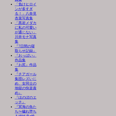
「負けヒロイ
ンが多すぎ
る！」八奈見
杏菜写真集
「黒岩メダカ
に私の可愛い
が通じない」
川井モナ写真
集
『7日間の寝
取らせ記録』
『おっぱい』
作品集
『お尻』作品
集
『チアガール
集団レズいじ
め、女同士の
地獄の快楽責
め』
『ほのぼのエ
ッチ』
『冥海の魚た
ち〜穢れ堕ち