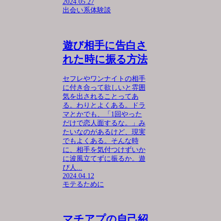
2024.05.27
出会い系体験談
遊び相手に告白さ
れた時に振る方法
セフレやワンナイトの相手
に付き合って欲しいと雰囲
気を出されることってあ
る。わりとよくある。ドラ
マとかでも、「1回やった
だけで恋人面するな。」み
たいなのがあるけど、現実
でもよくある。そんな時
に、相手を気付つけずいか
に波風立てずに振るか。遊
び人...
2024.04.12
モテるために
マチアプの自己紹