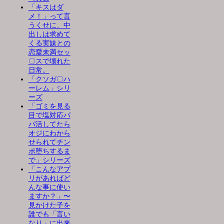
「キスはダ
メ！」って言
うくせに、中
出しは求めて
くる実妹との
恋愛未満セッ
〇スで壊れた
日常。
「クソガ〇ハ
ーレム」シリ
ーズ
「ゴミを見る
目で塩対応パ
パ活してたら
オジにわから
せられてチン
ポ堕ちするま
で」シリーズ
「こんなアプ
リがあればど
んな事に使い
ますか？」〜
見かけた子を
誰でも「言い
なり」に出来