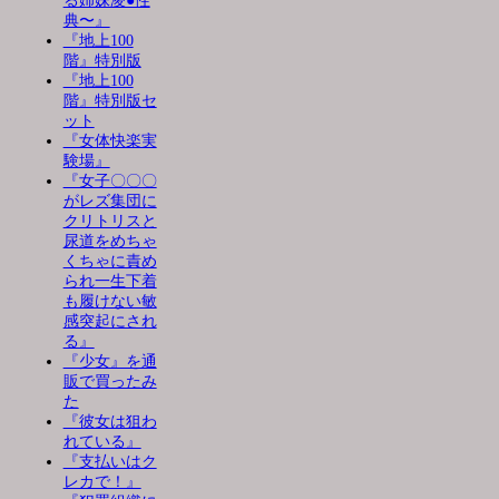
る姉妹凌●性
典〜』
『地上100
階』特別版
『地上100
階』特別版セ
ット
『女体快楽実
験場』
『女子〇〇〇
がレズ集団に
クリトリスと
尿道をめちゃ
くちゃに責め
られ一生下着
も履けない敏
感突起にされ
る』
『少女』を通
販で買ったみ
た
『彼女は狙わ
れている』
『支払いはク
レカで！』