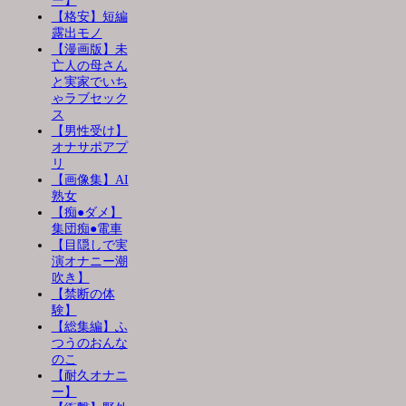
ー】
【格安】短編
露出モノ
【漫画版】未
亡人の母さん
と実家でいち
ゃラブセック
ス
【男性受け】
オナサポアプ
リ
【画像集】AI
熟女
【痴●ダメ】
集団痴●電車
【目隠しで実
演オナニー潮
吹き】
【禁断の体
験】
【総集編】ふ
つうのおんな
のこ
【耐久オナニ
ー】