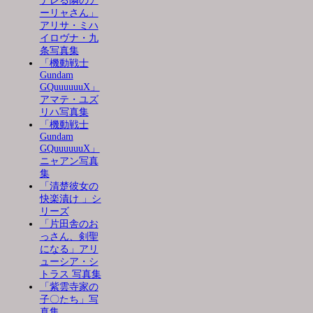
デレる隣のア
ーリャさん」
アリサ・ミハ
イロヴナ・九
条写真集
「機動戦士
Gundam
GQuuuuuuX」
アマテ・ユズ
リハ写真集
「機動戦士
Gundam
GQuuuuuuX」
ニャアン写真
集
「清楚彼女の
快楽漬け 」シ
リーズ
「片田舎のお
っさん、剣聖
になる」アリ
ューシア・シ
トラス 写真集
「紫雲寺家の
子〇たち」写
真集