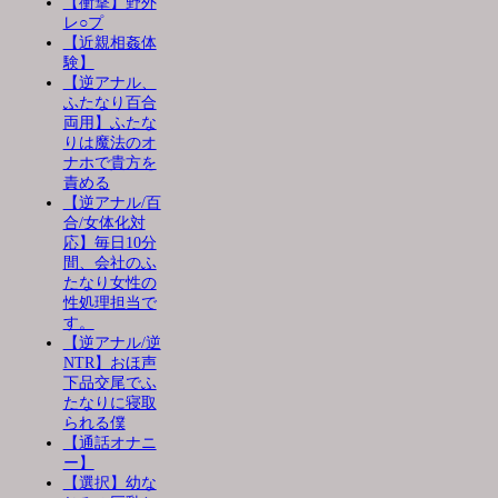
【衝撃】野外
レ○プ
【近親相姦体
験】
【逆アナル、
ふたなり百合
両用】ふたな
りは魔法のオ
ナホで貴方を
責める
【逆アナル/百
合/女体化対
応】毎日10分
間、会社のふ
たなり女性の
性処理担当で
す。
【逆アナル/逆
NTR】おほ声
下品交尾でふ
たなりに寝取
られる僕
【通話オナニ
ー】
【選択】幼な