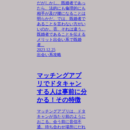
だがしかし、既婚者であっ
たら、法的にも倫理的にも
相手が及び腰になることは
明らかだ。では、既婚者で
あることを言わない方がい
いのか。否、それは違う。
既婚者であることを伝える
メリット出会い系で既婚
者...
2023.12.25
出会い系攻略
マッチングアプ
リでドタキャン
する人は事前に分
かる！その特徴
マッチングアプリは、ドタ
キャンが当たり前のように
おこる。会う前に音信不
通。待ち合わせ場所にだれ