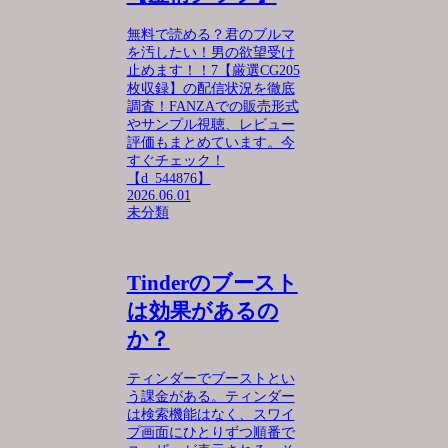
無料で読める？君のブルマ
を汚したい！男の欲望受け
止めます！！7【厳選CG205
枚収録】の配信状況を徹底
調査！FANZAでの販売形式
やサンプル視聴、レビュー
評価もまとめています。今
すぐチェック！
【d_544876】
2026.06.01
未分類
Tinderのブースト
は効果があるの
か？
ティンダーでブーストとい
う課金がある。ティンダー
は検索機能はなく、スワイ
プ画面にひとりずつ順番で