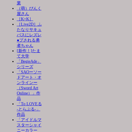
業
（萌）ぴんく
屋さん
［K=K］
［Live2D］ふ
たなりサキュ
バスにレズレ
●プされる勇
者ちゃん
[新作！]たま
て大学
「BegieAde」
シリーズ
「SAOーソー
ドアート・オ
ンラインー
（Sword Art
Online）」作
品
「To LOVEる
-とらぶる-」
作品
「アイドルマ
スターシャイ
ニーカラー