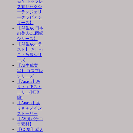
る？ トップレ
ス有りセクシ
ーランジェリ
ーグラビアシ
リーズ】
【AI生成 日本
の美人OL図鑑
シリーズ】
【AI生成イラ
スト】 おしっ
こ・放尿シリ
ーズ
【AI生成実
写】 コスプレ
シリーズ
【Anasis】あ
りさ＋IFスト
ーリー(NTR
編)
【Anasis】あ
りさ＋メイン
ストーリー
【AV風パケコ
ラ素材】
【CG集】感人