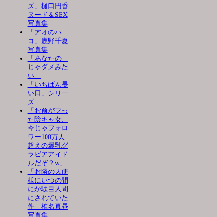
ズ」樋口円香
ヌード＆SEX
写真集
「アオのハ
コ」鹿野千夏
写真集
「あなたの」
じゃダメみた
い…
「いちばん長
い日」シリー
ズ
「お前がフっ
た陰キャ女、
今じゃフォロ
ワー100万人
超えの爆乳グ
ラビアアイド
ルだぞ？w」
「お隣の天使
様にいつの間
にか駄目人間
にされていた
件」椎名真昼
写真集