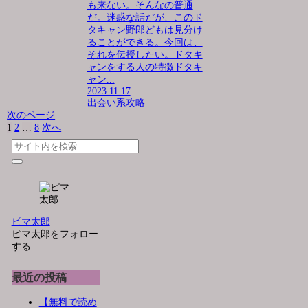
も来ない。そんなの普通
だ。迷惑な話だが、このド
タキャン野郎どもは見分け
ることができる。今回は、
それを伝授したい。ドタキ
ャンをする人の特徴ドタキ
ャン...
2023.11.17
出会い系攻略
次のページ
1
2
…
8
次へ
ピマ太郎
ピマ太郎をフォロー
する
最近の投稿
【無料で読め