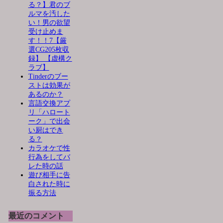
る？】君のブ
ルマを汚した
い！男の欲望
受け止めま
す！！7【厳
選CG205枚収
録】 【虚構ク
ラブ】
Tinderのブー
ストは効果が
あるのか？
言語交換アプ
リ「ハロート
ーク」で出会
い厨はでき
る？
カラオケで性
行為をしてバ
レた時の話
遊び相手に告
白された時に
振る方法
最近のコメント