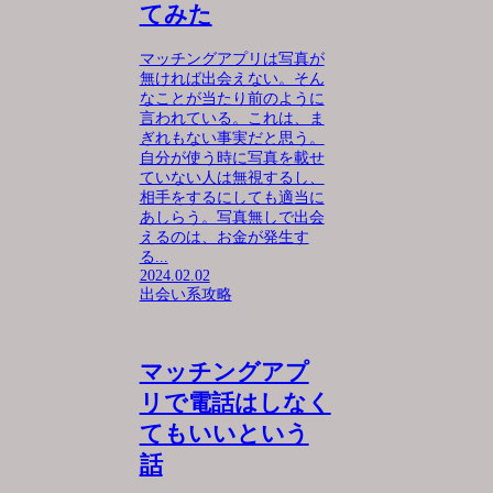
てみた
マッチングアプリは写真が
無ければ出会えない。そん
なことが当たり前のように
言われている。これは、ま
ぎれもない事実だと思う。
自分が使う時に写真を載せ
ていない人は無視するし、
相手をするにしても適当に
あしらう。写真無しで出会
えるのは、お金が発生す
る...
2024.02.02
出会い系攻略
マッチングアプ
リで電話はしなく
てもいいという
話