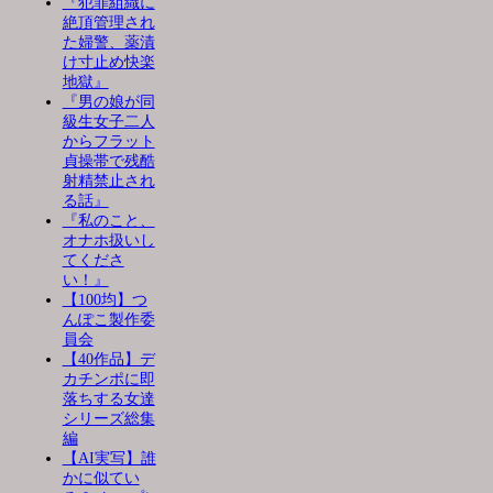
『犯罪組織に
絶頂管理され
た婦警、薬漬
け寸止め快楽
地獄』
『男の娘が同
級生女子二人
からフラット
貞操帯で残酷
射精禁止され
る話』
『私のこと、
オナホ扱いし
てくださ
い！』
【100均】つ
んぽこ製作委
員会
【40作品】デ
カチンポに即
落ちする女達
シリーズ総集
編
【AI実写】誰
かに似てい