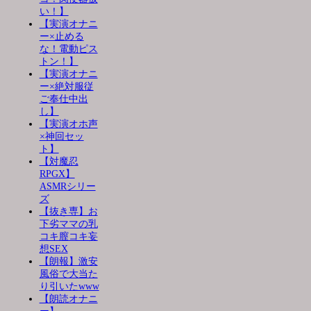
い！】
【実演オナニ
ー×止める
な！電動ピス
トン！】
【実演オナニ
ー×絶対服従
ご奉仕中出
し】
【実演オホ声
×神回セッ
ト】
【対魔忍
RPGX】
ASMRシリー
ズ
【抜き専】お
下劣ママの乳
コキ膣コキ妄
想SEX
【朗報】激安
風俗で大当た
り引いたwww
【朗読オナニ