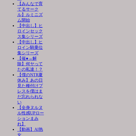
【みんなで育
てるサーク
ル】ルミニズ
ム開始
【中出し】ヒ
ロインセック
ス集シリーズ
【中出し】ヒ
ロイン騎乗位
集シリーズ
【催●→解
除】何ヤって
たの私達！？
【僕のNTR夏
休み】あの日
見た種付けプ
レスを僕はま
だ忘れられな
い
【全身ヌルヌ
ル性感UPロー
ションまみ
れ】
【動画】AI熟
女