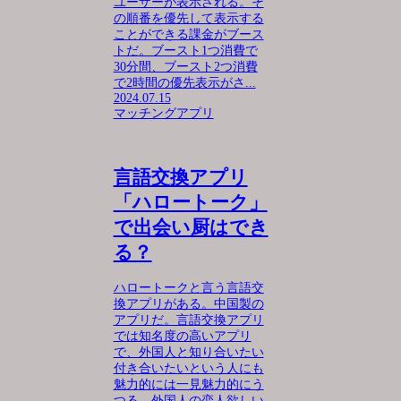
ユーザーが表示される。そ
の順番を優先して表示する
ことができる課金がブース
トだ。ブースト1つ消費で
30分間、ブースト2つ消費
で2時間の優先表示がさ...
2024.07.15
マッチングアプリ
言語交換アプリ
「ハロートーク」
で出会い厨はでき
る？
ハロートークと言う言語交
換アプリがある。中国製の
アプリだ。言語交換アプリ
では知名度の高いアプリ
で、外国人と知り合いたい
付き合いたいという人にも
魅力的には一見魅力的にう
つる。外国人の恋人欲しい