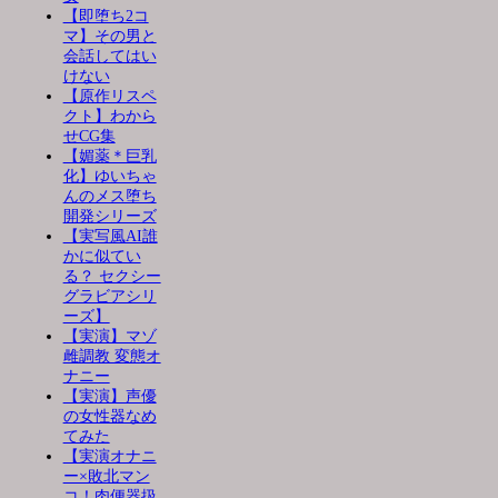
【即堕ち2コ
マ】その男と
会話してはい
けない
【原作リスペ
クト】わから
せCG集
【媚薬＊巨乳
化】ゆいちゃ
んのメス堕ち
開発シリーズ
【実写風AI誰
かに似てい
る？ セクシー
グラビアシリ
ーズ】
【実演】マゾ
雌調教 変態オ
ナニー
【実演】声優
の女性器なめ
てみた
【実演オナニ
ー×敗北マン
コ！肉便器扱