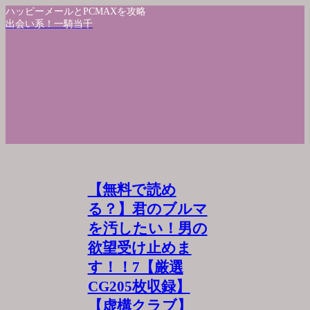
ハッピーメールとPCMAXを攻略
出会い系！一騎当千
【無料で読め
る？】君のブルマ
を汚したい！男の
欲望受け止めま
す！！7【厳選
CG205枚収録】
【虚構クラブ】