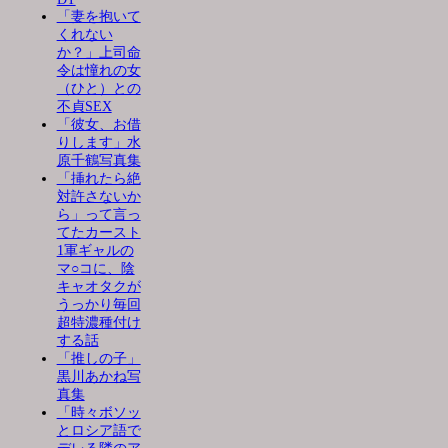
「妻を抱いて
くれない
か？」上司命
令は憧れの女
（ひと）との
不貞SEX
「彼女、お借
りします」水
原千鶴写真集
「挿れたら絶
対許さないか
ら」って言っ
てたカースト
1軍ギャルの
マ○コに、陰
キャオタクが
うっかり毎回
超特濃種付け
する話
「推しの子」
黒川あかね写
真集
「時々ボソッ
とロシア語で