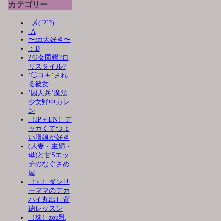
カテゴリー
_〆(´?`?)
-A
〜sm大好き〜
：D
?少女図鑑?ロ
リスタイル?
’◯コキ’され
る彼女
’囚人兵’魔法
少女野中カレ
ン
（JP＋EN）デ
ッカくてつよ
い艦娘が好き
(人妻・主婦・
母)と甘Sエッ
チのなぐさめ
屋
（元）ダンサ
ーママのデカ
パイ丸出し背
徳レッスン
（株）zou乳