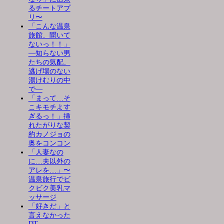
るチートアプ
リ〜
「こんな温泉
旅館、聞いて
ないっ！！」
―知らない男
たちの気配、
逃げ場のない
湯けむりの中
で―
「まって…そ
こキモチよす
ぎるっ！」挿
れたがりな契
約カノジョの
奥をコンコン
「人妻なの
に…夫以外の
アレを…」〜
温泉旅行でビ
クビク美乳マ
ッサージ
「好きだ」と
言えなかった
DT