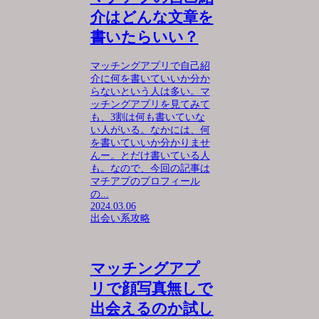
介はどんな文章を
書いたらいい？
マッチングアプリで自己紹
介に何を書いていいか分か
らないという人は多い。マ
ッチングアプリを見てみて
も、3割は何も書いていな
い人がいる。なかには、何
を書いていいか分かりませ
んー。とだけ書いている人
も。なので、今回の記事は
マチアプのプロフィール
の...
2024.03.06
出会い系攻略
マッチングアプ
リで顔写真無しで
出会えるのか試し