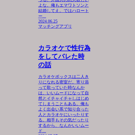
よな。俺もエマワトソンと
結婚してえ。ではハロート
ー...
2024.06.25
マッチングアプリ
カラオケで性行為
をしてバレた時
の話
カラオケボックスは二人き
りになれる密室だ。寄り添
って歌っていた時なんか
は、いいムードになって自
然とイチャイチャしはじめ
てしまうこともある。俺も
よく出会い系で知り合った
人とカラオケにいったりす
る。相手もその気だったり
するから、なんかいいムー
ド...