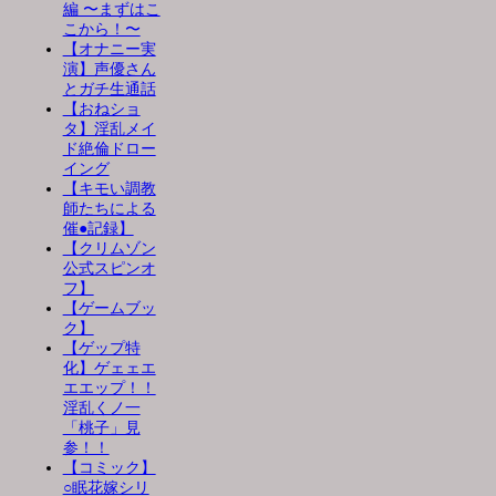
編 〜まずはこ
こから！〜
【オナニー実
演】声優さん
とガチ生通話
【おねショ
タ】淫乱メイ
ド絶倫ドロー
イング
【キモい調教
師たちによる
催●記録】
【クリムゾン
公式スピンオ
フ】
【ゲームブッ
ク】
【ゲップ特
化】ゲェェエ
エエップ！！
淫乱くノ一
「桃子」見
参！！
【コミック】
○眠花嫁シリ