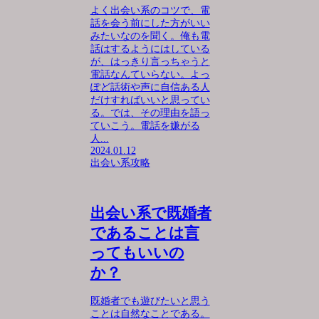
よく出会い系のコツで、電
話を会う前にした方がいい
みたいなのを聞く。俺も電
話はするようにはしている
が、はっきり言っちゃうと
電話なんていらない。よっ
ぽど話術や声に自信ある人
だけすればいいと思ってい
る。では、その理由を語っ
ていこう。電話を嫌がる
人...
2024.01.12
出会い系攻略
出会い系で既婚者
であることは言
ってもいいの
か？
既婚者でも遊びたいと思う
ことは自然なことである。