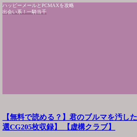
ハッピーメールとPCMAXを攻略
出会い系！一騎当千
【無料で読める？】君のブルマを汚した
選CG205枚収録】 【虚構クラブ】