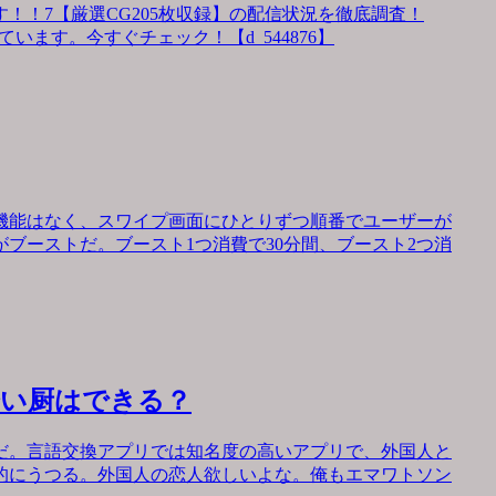
！！7【厳選CG205枚収録】の配信状況を徹底調査！
います。今すぐチェック！【d_544876】
機能はなく、スワイプ画面にひとりずつ順番でユーザーが
ブーストだ。ブースト1つ消費で30分間、ブースト2つ消
会い厨はできる？
だ。言語交換アプリでは知名度の高いアプリで、外国人と
的にうつる。外国人の恋人欲しいよな。俺もエマワトソン