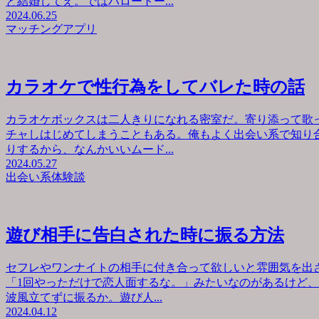
と結婚してえ。ではハロートー...
2024.06.25
マッチングアプリ
カラオケで性行為をしてバレた時の話
カラオケボックスは二人きりになれる密室だ。寄り添って歌
チャしはじめてしまうこともある。俺もよく出会い系で知り
りするから、なんかいいムード...
2024.05.27
出会い系体験談
遊び相手に告白された時に振る方法
セフレやワンナイトの相手に付き合って欲しいと雰囲気を出
「1回やっただけで恋人面するな。」みたいなのがあるけど
波風立てずに振るか。遊び人...
2024.04.12