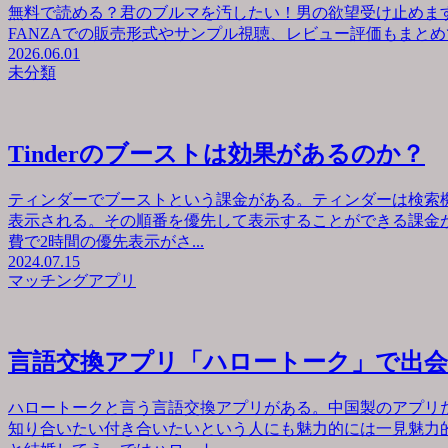
無料で読める？君のブルマを汚したい！男の欲望受け止めます
FANZAでの販売形式やサンプル視聴、レビュー評価もまとめて
2026.06.01
未分類
Tinderのブーストは効果があるのか？
ティンダーでブーストという課金がある。ティンダーは検索
表示される。その順番を優先して表示することができる課金が
費で2時間の優先表示がさ...
2024.07.15
マッチングアプリ
言語交換アプリ「ハロートーク」で出
ハロートークと言う言語交換アプリがある。中国製のアプリ
知り合いたい付き合いたいという人にも魅力的には一見魅力