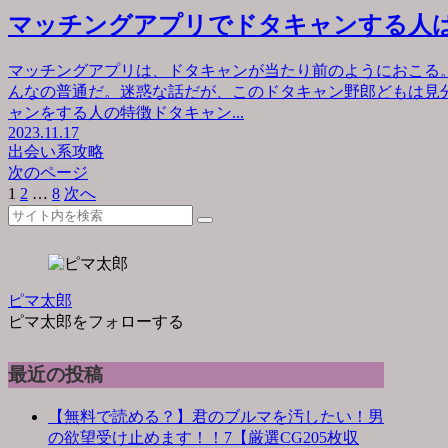
マッチングアプリでドタキャンする人
マッチングアプリは、ドタキャンが当たり前のようにおこる
んなの普通だ。迷惑な話だが、このドタキャン野郎どもは見
ャンをする人の特徴ドタキャン...
2023.11.17
出会い系攻略
次のページ
1
2
…
8
次へ
ピマ太郎
ピマ太郎をフォローする
最近の投稿
【無料で読める？】君のブルマを汚したい！男
の欲望受け止めます！！7【厳選CG205枚収