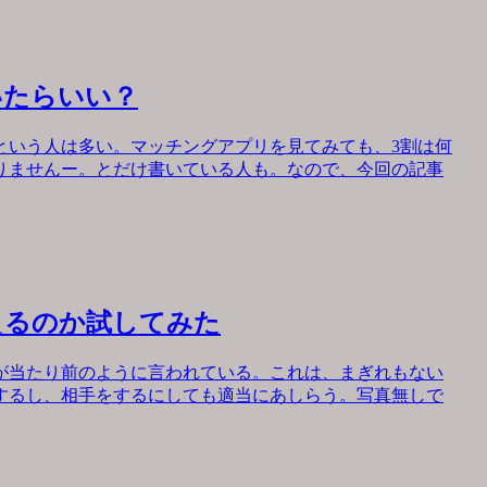
いたらいい？
という人は多い。マッチングアプリを見てみても、3割は何
りませんー。とだけ書いている人も。なので、今回の記事
えるのか試してみた
が当たり前のように言われている。これは、まぎれもない
するし、相手をするにしても適当にあしらう。写真無しで