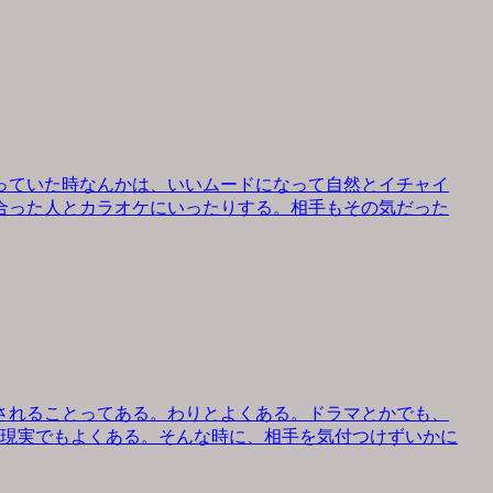
っていた時なんかは、いいムードになって自然とイチャイ
合った人とカラオケにいったりする。相手もその気だった
されることってある。わりとよくある。ドラマとかでも、
、現実でもよくある。そんな時に、相手を気付つけずいかに