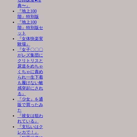
る姉妹凌●性
典〜』
『地上100
階』特別版
『地上100
階』特別版セ
ット
『女体快楽実
験場』
『女子〇〇〇
がレズ集団に
クリトリスと
尿道をめちゃ
くちゃに責め
られ一生下着
も履けない敏
感突起にされ
る』
『少女』を通
販で買ったみ
た
『彼女は狙わ
れている』
『支払いはク
レカで！』