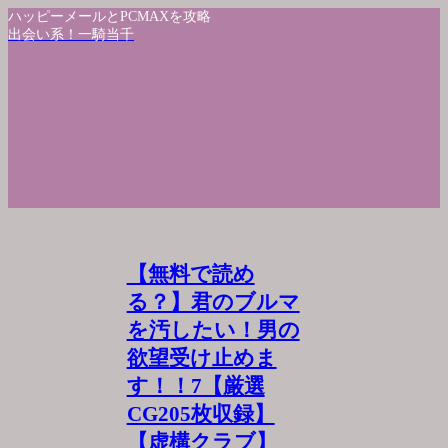
ハッピーメールとPCMAXを攻略
出会い系！一騎当千
【無料で読め
る？】君のブルマ
を汚したい！男の
欲望受け止めま
す！！7【厳選
CG205枚収録】
【虚構クラブ】