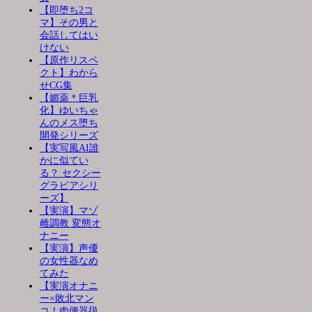
【即堕ち2コ
マ】その男と
会話してはい
けない
【原作リスペ
クト】わから
せCG集
【媚薬＊巨乳
化】ゆいちゃ
んのメス堕ち
開発シリーズ
【実写風AI誰
かに似てい
る？ セクシー
グラビアシリ
ーズ】
【実演】マゾ
雌調教 変態オ
ナニー
【実演】声優
の女性器なめ
てみた
【実演オナニ
ー×敗北マン
コ！肉便器扱