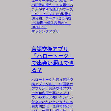
ユーザーが表示される。そ
の順番を優先して表示する
ことができる課金がブース
トだ。ブースト1つ消費で
30分間、ブースト2つ消費
で2時間の優先表示がさ...
2024.07.15
マッチングアプリ
言語交換アプリ
「ハロートーク」
で出会い厨はでき
る？
ハロートークと言う言語交
換アプリがある。中国製の
アプリだ。言語交換アプリ
では知名度の高いアプリ
で、外国人と知り合いたい
付き合いたいという人にも
魅力的には一見魅力的にう
つる。外国人の恋人欲しい