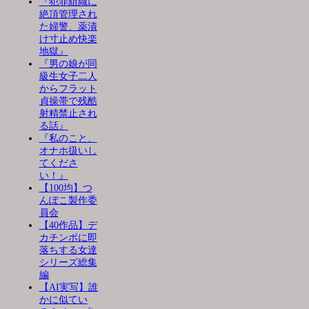
『犯罪組織に
絶頂管理され
た婦警、薬漬
け寸止め快楽
地獄』
『男の娘が同
級生女子二人
からフラット
貞操帯で残酷
射精禁止され
る話』
『私のこと、
オナホ扱いし
てくださ
い！』
【100均】つ
んぽこ製作委
員会
【40作品】デ
カチンポに即
落ちする女達
シリーズ総集
編
【AI実写】誰
かに似てい