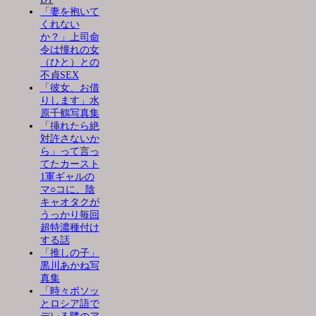
「妻を抱いて
くれない
か？」上司命
令は憧れの女
（ひと）との
不貞SEX
「彼女、お借
りします」水
原千鶴写真集
「挿れたら絶
対許さないか
ら」って言っ
てたカースト
1軍ギャルの
マ○コに、陰
キャオタクが
うっかり毎回
超特濃種付け
する話
「推しの子」
黒川あかね写
真集
「時々ボソッ
とロシア語で