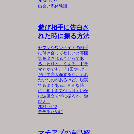
2024.05.27
出会い系体験談
遊び相手に告白さ
れた時に振る方法
セフレやワンナイトの相手
に付き合って欲しいと雰囲
気を出されることってあ
る。わりとよくある。ドラ
マとかでも、「1回やった
だけで恋人面するな。」み
たいなのがあるけど、現実
でもよくある。そんな時
に、相手を気付つけずいか
に波風立てずに振るか。遊
び人...
2024.04.12
モテるために
マチアプの自己紹