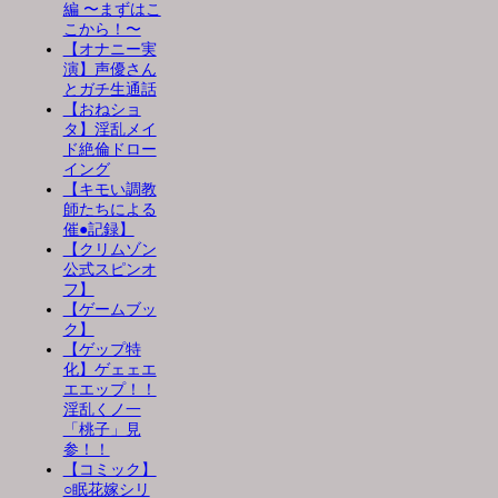
編 〜まずはこ
こから！〜
【オナニー実
演】声優さん
とガチ生通話
【おねショ
タ】淫乱メイ
ド絶倫ドロー
イング
【キモい調教
師たちによる
催●記録】
【クリムゾン
公式スピンオ
フ】
【ゲームブッ
ク】
【ゲップ特
化】ゲェェエ
エエップ！！
淫乱くノ一
「桃子」見
参！！
【コミック】
○眠花嫁シリ