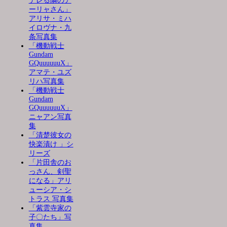
デレる隣のア
ーリャさん」
アリサ・ミハ
イロヴナ・九
条写真集
「機動戦士
Gundam
GQuuuuuuX」
アマテ・ユズ
リハ写真集
「機動戦士
Gundam
GQuuuuuuX」
ニャアン写真
集
「清楚彼女の
快楽漬け 」シ
リーズ
「片田舎のお
っさん、剣聖
になる」アリ
ューシア・シ
トラス 写真集
「紫雲寺家の
子〇たち」写
真集