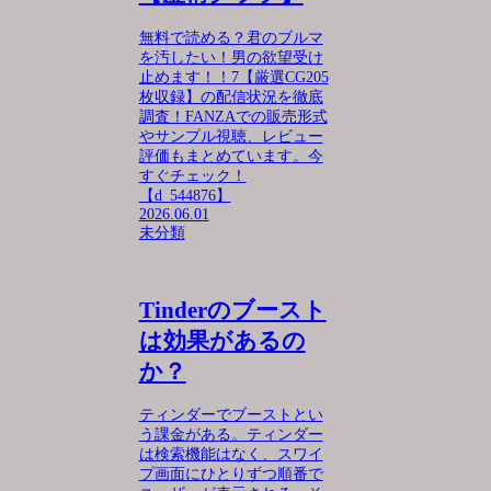
無料で読める？君のブルマ
を汚したい！男の欲望受け
止めます！！7【厳選CG205
枚収録】の配信状況を徹底
調査！FANZAでの販売形式
やサンプル視聴、レビュー
評価もまとめています。今
すぐチェック！
【d_544876】
2026.06.01
未分類
Tinderのブースト
は効果があるの
か？
ティンダーでブーストとい
う課金がある。ティンダー
は検索機能はなく、スワイ
プ画面にひとりずつ順番で