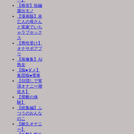
ー】
【格安】短編
露出モノ
【漫画版】未
亡人の母さん
と実家でいち
ゃラブセック
ス
【男性受け】
オナサポアプ
リ
【画像集】AI
熟女
【痴●ダメ】
集団痴●電車
【目隠しで実
演オナニー潮
吹き】
【禁断の体
験】
【総集編】ふ
つうのおんな
のこ
【耐久オナニ
ー】