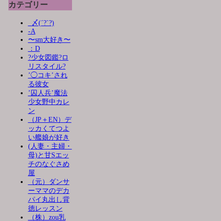
カテゴリー
_〆(´?`?)
-A
〜sm大好き〜
：D
?少女図鑑?ロ
リスタイル?
’◯コキ’され
る彼女
’囚人兵’魔法
少女野中カレ
ン
（JP＋EN）デ
ッカくてつよ
い艦娘が好き
(人妻・主婦・
母)と甘Sエッ
チのなぐさめ
屋
（元）ダンサ
ーママのデカ
パイ丸出し背
徳レッスン
（株）zou乳