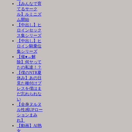
【みんなで育
てるサーク
ル】ルミニズ
ム開始
【中出し】ヒ
ロインセック
ス集シリーズ
【中出し】ヒ
ロイン騎乗位
集シリーズ
【催●→解
除】何ヤって
たの私達！？
【僕のNTR夏
休み】あの日
見た種付けプ
レスを僕はま
だ忘れられな
い
【全身ヌルヌ
ル性感UPロー
ションまみ
れ】
【動画】AI熟
女