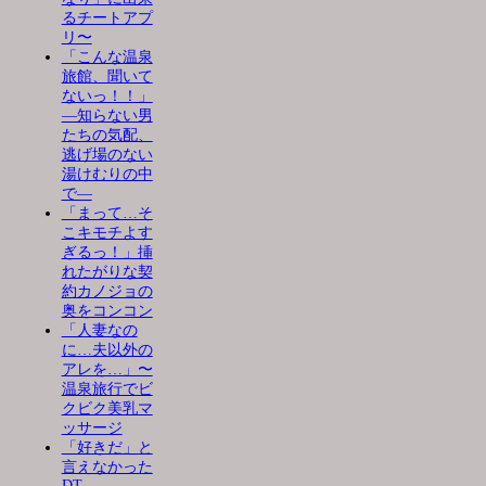
るチートアプ
リ〜
「こんな温泉
旅館、聞いて
ないっ！！」
―知らない男
たちの気配、
逃げ場のない
湯けむりの中
で―
「まって…そ
こキモチよす
ぎるっ！」挿
れたがりな契
約カノジョの
奥をコンコン
「人妻なの
に…夫以外の
アレを…」〜
温泉旅行でビ
クビク美乳マ
ッサージ
「好きだ」と
言えなかった
DT