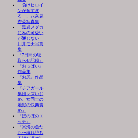
「負けヒロイ
ンが多すぎ
る！」八奈見
杏菜写真集
「黒岩メダカ
に私の可愛い
が通じない」
川井モナ写真
集
『7日間の寝
取らせ記録』
『おっぱい』
作品集
『お尻』作品
集
『チアガール
集団レズいじ
め、女同士の
地獄の快楽責
め』
『ほのぼのエ
ッチ』
『冥海の魚た
ち〜穢れ堕ち