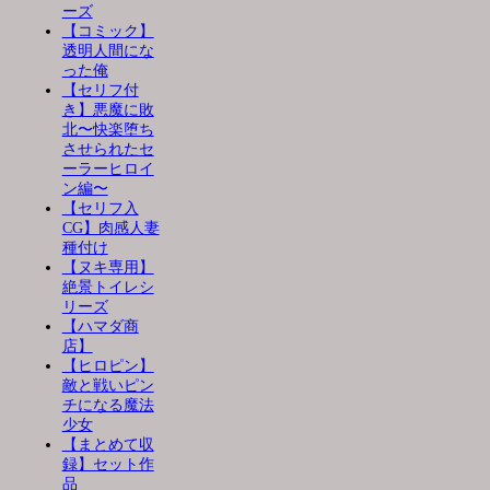
ーズ
【コミック】
透明人間にな
った俺
【セリフ付
き】悪魔に敗
北〜快楽堕ち
させられたセ
ーラーヒロイ
ン編〜
【セリフ入
CG】肉感人妻
種付け
【ヌキ専用】
絶景トイレシ
リーズ
【ハマダ商
店】
【ヒロピン】
敵と戦いピン
チになる魔法
少女
【まとめて収
録】セット作
品