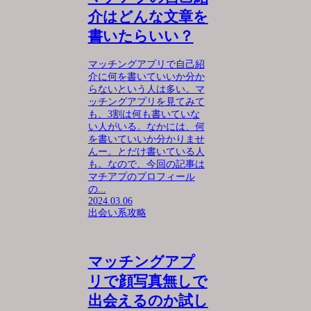
介はどんな文章を
書いたらいい？
マッチングアプリで自己紹
介に何を書いていいか分か
らないという人は多い。マ
ッチングアプリを見てみて
も、3割は何も書いていな
い人がいる。なかには、何
を書いていいか分かりませ
んー。とだけ書いている人
も。なので、今回の記事は
マチアプのプロフィール
の...
2024.03.06
出会い系攻略
マッチングアプ
リで顔写真無しで
出会えるのか試し