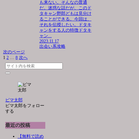
も来ない。そんなの普通
だ。迷惑な話だが、このド
タキャン野郎どもは見分け
ることができる。今回は、
それを伝授したい。ドタキ
ャンをする人の特徴ドタキ
ャン...
2023.11.17
出会い系攻略
次のページ
1
2
…
8
次へ
ピマ太郎
ピマ太郎をフォロー
する
最近の投稿
【無料で読め