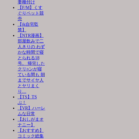
妻種付け
【F/M】くす
ぐりペット競
売
【jk自宅監
禁】
【NTR漫画】
部屋飲みで二
人きりの わず
かな時間で寝
とられる18
号。 帰宅した
クリ○ンが寝
ている間も 朝
までサイヤ人
とヤリまく
り…
【TS】TS
ぶ！
【VR】ハーレ
ムな日常
【おしがまオ
ナニー】
【おすすめ】
コミック総集