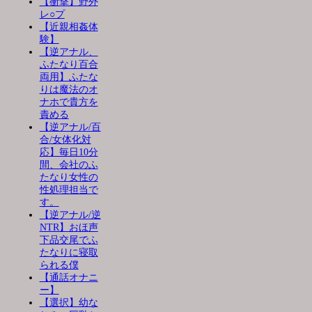
【衝撃】野外
レ○プ
【近親相姦体
験】
【逆アナル、
ふたなり百合
両用】ふたな
りは魔法のオ
ナホで貴方を
責める
【逆アナル/百
合/女体化対
応】毎日10分
間、会社のふ
たなり女性の
性処理担当で
す。
【逆アナル/逆
NTR】おほ声
下品交尾でふ
たなりに寝取
られる僕
【通話オナニ
ー】
【選択】幼な