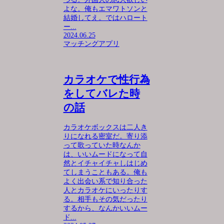
よな。俺もエマワトソンと
結婚してえ。ではハロート
ー...
2024.06.25
マッチングアプリ
カラオケで性行為
をしてバレた時
の話
カラオケボックスは二人き
りになれる密室だ。寄り添
って歌っていた時なんか
は、いいムードになって自
然とイチャイチャしはじめ
てしまうこともある。俺も
よく出会い系で知り合った
人とカラオケにいったりす
る。相手もその気だったり
するから、なんかいいムー
ド...