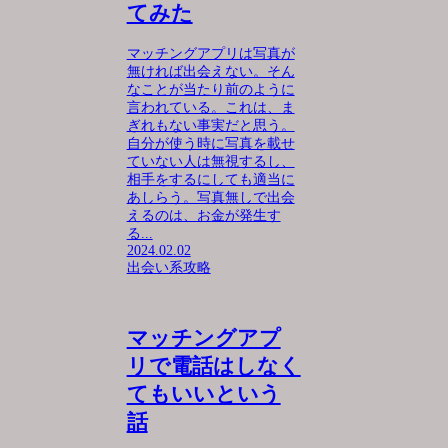
てみた
マッチングアプリは写真が
無ければ出会えない。そん
なことが当たり前のように
言われている。これは、ま
ぎれもない事実だと思う。
自分が使う時に写真を載せ
ていない人は無視するし、
相手をするにしても適当に
あしらう。写真無しで出会
えるのは、お金が発生す
る...
2024.02.02
出会い系攻略
マッチングアプ
リで電話はしなく
てもいいという
話