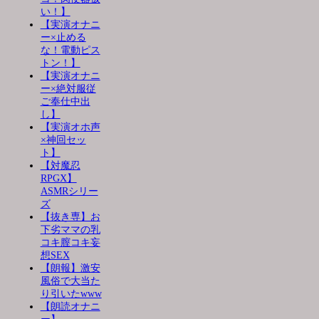
い！】
【実演オナニ
ー×止める
な！電動ピス
トン！】
【実演オナニ
ー×絶対服従
ご奉仕中出
し】
【実演オホ声
×神回セッ
ト】
【対魔忍
RPGX】
ASMRシリー
ズ
【抜き専】お
下劣ママの乳
コキ膣コキ妄
想SEX
【朗報】激安
風俗で大当た
り引いたwww
【朗読オナニ