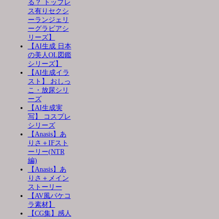
る？ トップレ
ス有りセクシ
ーランジェリ
ーグラビアシ
リーズ】
【AI生成 日本
の美人OL図鑑
シリーズ】
【AI生成イラ
スト】 おしっ
こ・放尿シリ
ーズ
【AI生成実
写】 コスプレ
シリーズ
【Anasis】あ
りさ＋IFスト
ーリー(NTR
編)
【Anasis】あ
りさ＋メイン
ストーリー
【AV風パケコ
ラ素材】
【CG集】感人