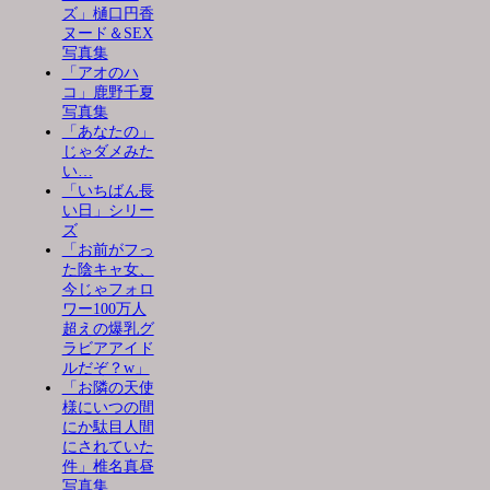
ズ」樋口円香
ヌード＆SEX
写真集
「アオのハ
コ」鹿野千夏
写真集
「あなたの」
じゃダメみた
い…
「いちばん長
い日」シリー
ズ
「お前がフっ
た陰キャ女、
今じゃフォロ
ワー100万人
超えの爆乳グ
ラビアアイド
ルだぞ？w」
「お隣の天使
様にいつの間
にか駄目人間
にされていた
件」椎名真昼
写真集