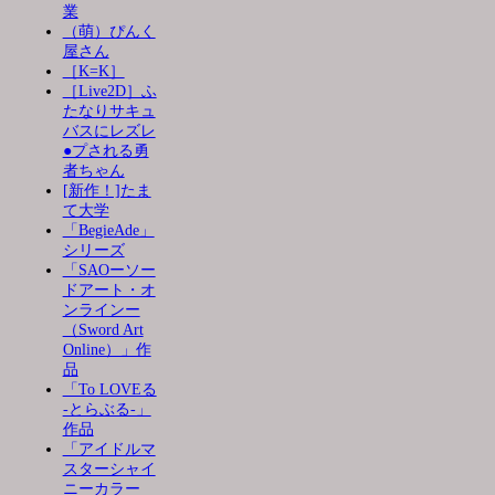
業
（萌）ぴんく
屋さん
［K=K］
［Live2D］ふ
たなりサキュ
バスにレズレ
●プされる勇
者ちゃん
[新作！]たま
て大学
「BegieAde」
シリーズ
「SAOーソー
ドアート・オ
ンラインー
（Sword Art
Online）」作
品
「To LOVEる
-とらぶる-」
作品
「アイドルマ
スターシャイ
ニーカラー