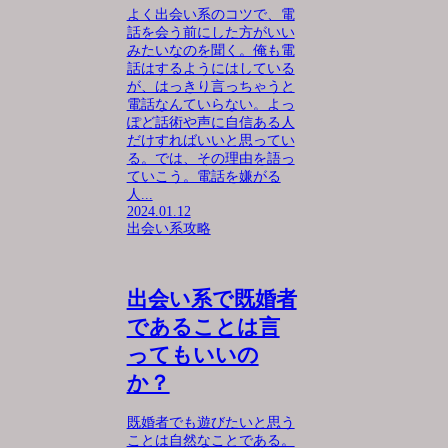
よく出会い系のコツで、電
話を会う前にした方がいい
みたいなのを聞く。俺も電
話はするようにはしている
が、はっきり言っちゃうと
電話なんていらない。よっ
ぽど話術や声に自信ある人
だけすればいいと思ってい
る。では、その理由を語っ
ていこう。電話を嫌がる
人...
2024.01.12
出会い系攻略
出会い系で既婚者
であることは言
ってもいいの
か？
既婚者でも遊びたいと思う
ことは自然なことである。