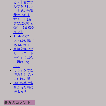
る？】君のブ
ルマを汚した
い！男の欲望
受け止めま
す！！7【厳
選CG205枚収
録】 【虚構ク
ラブ】
Tinderのブー
ストは効果が
あるのか？
言語交換アプ
リ「ハロート
ーク」で出会
い厨はでき
る？
カラオケで性
行為をしてバ
レた時の話
遊び相手に告
白された時に
振る方法
最近のコメント