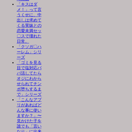
「キスはダ
メ！」って言
うくせに、中
出しは求めて
くる実妹との
恋愛未満セッ
〇スで壊れた
日常。
「クソガ〇ハ
ーレム」シリ
ーズ
「ゴミを見る
目で塩対応パ
パ活してたら
オジにわから
せられてチン
ポ堕ちするま
で」シリーズ
「こんなアプ
リがあればど
んな事に使い
ますか？」〜
見かけた子を
誰でも「言い
なり」に出来