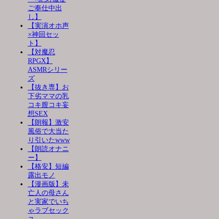
ご奉仕中出
し】
【実演オホ声
×神回セッ
ト】
【対魔忍
RPGX】
ASMRシリー
ズ
【抜き専】お
下劣ママの乳
コキ膣コキ妄
想SEX
【朗報】激安
風俗で大当た
り引いたwww
【朗読オナニ
ー】
【格安】短編
露出モノ
【漫画版】未
亡人の母さん
と実家でいち
ゃラブセック