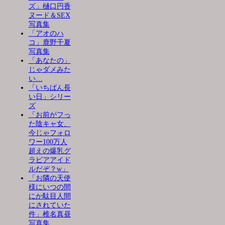
ズ」樋口円香
ヌード＆SEX
写真集
「アオのハ
コ」鹿野千夏
写真集
「あなたの」
じゃダメみた
い…
「いちばん長
い日」シリー
ズ
「お前がフっ
た陰キャ女、
今じゃフォロ
ワー100万人
超えの爆乳グ
ラビアアイド
ルだぞ？w」
「お隣の天使
様にいつの間
にか駄目人間
にされていた
件」椎名真昼
写真集