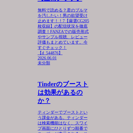
無料で読める？君のブルマ
を汚したい！男の欲望受け
止めます！！7【厳選CG205
枚収録】の配信状況を徹底
調査！FANZAでの販売形式
やサンプル視聴、レビュー
評価もまとめています。今
すぐチェック！
【d_544876】
2026.06.01
未分類
Tinderのブースト
は効果があるの
か？
ティンダーでブーストとい
う課金がある。ティンダー
は検索機能はなく、スワイ
プ画面にひとりずつ順番で