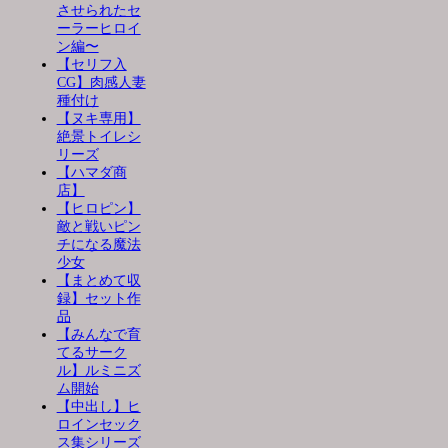
させられたセ
ーラーヒロイ
ン編〜
【セリフ入
CG】肉感人妻
種付け
【ヌキ専用】
絶景トイレシ
リーズ
【ハマダ商
店】
【ヒロピン】
敵と戦いピン
チになる魔法
少女
【まとめて収
録】セット作
品
【みんなで育
てるサーク
ル】ルミニズ
ム開始
【中出し】ヒ
ロインセック
ス集シリーズ