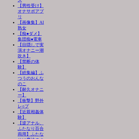
ス
【男性受け】
オナサポアプ
リ
【画像集】AI
熟女
【痴●ダメ】
集団痴●電車
【目隠しで実
演オナニー潮
吹き】
【禁断の体
験】
【総集編】ふ
つうのおんな
のこ
【耐久オナニ
ー】
【衝撃】野外
レ○プ
【近親相姦体
験】
【逆アナル、
ふたなり百合
両用】ふたな