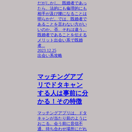
だがしかし、既婚者であっ
たら、法的にも倫理的にも
相手が及び腰になることは
明らかだ。では、既婚者で
あることを言わない方がい
いのか。否、それは違う。
既婚者であることを伝える
メリット出会い系で既婚
者...
2023.12.25
出会い系攻略
マッチングアプ
リでドタキャン
する人は事前に分
かる！その特徴
マッチングアプリは、ドタ
キャンが当たり前のように
おこる。会う前に音信不
通。待ち合わせ場所にだれ