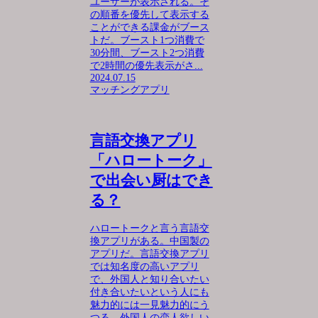
ユーザーが表示される。そ
の順番を優先して表示する
ことができる課金がブース
トだ。ブースト1つ消費で
30分間、ブースト2つ消費
で2時間の優先表示がさ...
2024.07.15
マッチングアプリ
言語交換アプリ
「ハロートーク」
で出会い厨はでき
る？
ハロートークと言う言語交
換アプリがある。中国製の
アプリだ。言語交換アプリ
では知名度の高いアプリ
で、外国人と知り合いたい
付き合いたいという人にも
魅力的には一見魅力的にう
つる。外国人の恋人欲しい