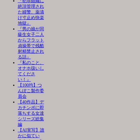
『犯罪組織に
絶頂管理され
た婦警、薬漬
け寸止め快楽
地獄』
『男の娘が同
級生女子二人
からフラット
貞操帯で残酷
射精禁止され
る話』
『私のこと、
オナホ扱いし
てくださ
い！』
【100均】つ
んぽこ製作委
員会
【40作品】デ
カチンポに即
落ちする女達
シリーズ総集
編
【AI実写】誰
かに似てい