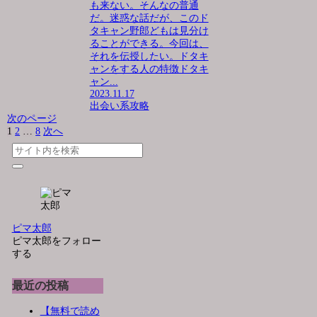
も来ない。そんなの普通
だ。迷惑な話だが、このド
タキャン野郎どもは見分け
ることができる。今回は、
それを伝授したい。ドタキ
ャンをする人の特徴ドタキ
ャン...
2023.11.17
出会い系攻略
次のページ
1
2
…
8
次へ
ピマ太郎
ピマ太郎をフォロー
する
最近の投稿
【無料で読め