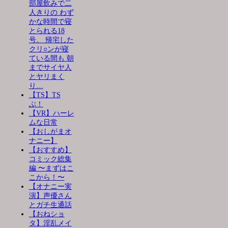
部屋飲みで二
人きりの わず
かな時間で寝
とられる18
号。 帰宅した
クリ○ンが寝
ている間も 朝
までサイヤ人
とヤリまく
り…
【TS】TS
ぶ！
【VR】ハーレ
ムな日常
【おしがまオ
ナニー】
【おすすめ】
コミック総集
編 〜まずはこ
こから！〜
【オナニー実
演】声優さん
とガチ生通話
【おねショ
タ】淫乱メイ