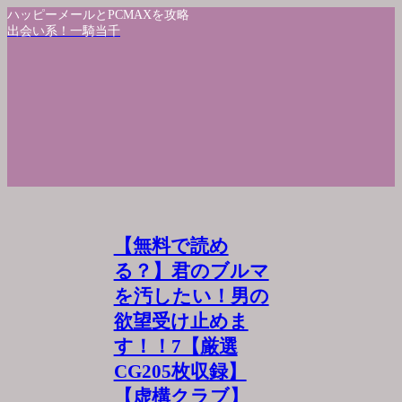
ハッピーメールとPCMAXを攻略
出会い系！一騎当千
【無料で読め
る？】君のブルマ
を汚したい！男の
欲望受け止めま
す！！7【厳選
CG205枚収録】
【虚構クラブ】