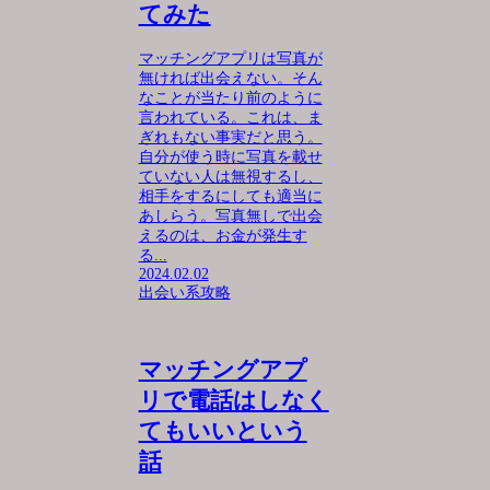
てみた
マッチングアプリは写真が
無ければ出会えない。そん
なことが当たり前のように
言われている。これは、ま
ぎれもない事実だと思う。
自分が使う時に写真を載せ
ていない人は無視するし、
相手をするにしても適当に
あしらう。写真無しで出会
えるのは、お金が発生す
る...
2024.02.02
出会い系攻略
マッチングアプ
リで電話はしなく
てもいいという
話