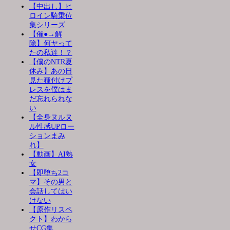
【中出し】ヒ
ロイン騎乗位
集シリーズ
【催●→解
除】何ヤって
たの私達！？
【僕のNTR夏
休み】あの日
見た種付けプ
レスを僕はま
だ忘れられな
い
【全身ヌルヌ
ル性感UPロー
ションまみ
れ】
【動画】AI熟
女
【即堕ち2コ
マ】その男と
会話してはい
けない
【原作リスペ
クト】わから
せCG集