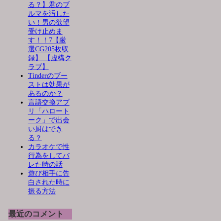
る？】君のブ
ルマを汚した
い！男の欲望
受け止めま
す！！7【厳
選CG205枚収
録】 【虚構ク
ラブ】
Tinderのブー
ストは効果が
あるのか？
言語交換アプ
リ「ハロート
ーク」で出会
い厨はでき
る？
カラオケで性
行為をしてバ
レた時の話
遊び相手に告
白された時に
振る方法
最近のコメント