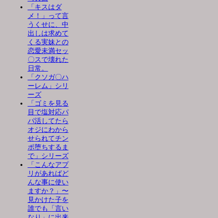
「キスはダ
メ！」って言
うくせに、中
出しは求めて
くる実妹との
恋愛未満セッ
〇スで壊れた
日常。
「クソガ〇ハ
ーレム」シリ
ーズ
「ゴミを見る
目で塩対応パ
パ活してたら
オジにわから
せられてチン
ポ堕ちするま
で」シリーズ
「こんなアプ
リがあればど
んな事に使い
ますか？」〜
見かけた子を
誰でも「言い
なり」に出来