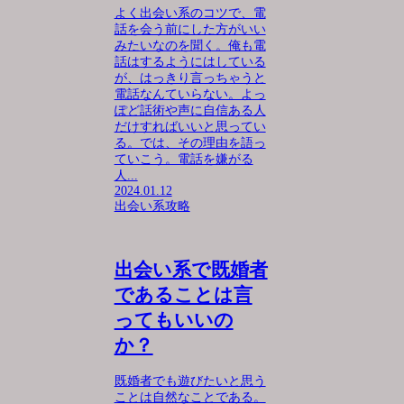
よく出会い系のコツで、電
話を会う前にした方がいい
みたいなのを聞く。俺も電
話はするようにはしている
が、はっきり言っちゃうと
電話なんていらない。よっ
ぽど話術や声に自信ある人
だけすればいいと思ってい
る。では、その理由を語っ
ていこう。電話を嫌がる
人...
2024.01.12
出会い系攻略
出会い系で既婚者
であることは言
ってもいいの
か？
既婚者でも遊びたいと思う
ことは自然なことである。