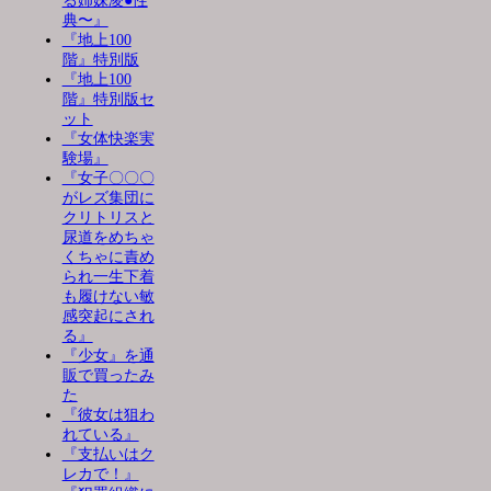
る姉妹凌●性
典〜』
『地上100
階』特別版
『地上100
階』特別版セ
ット
『女体快楽実
験場』
『女子〇〇〇
がレズ集団に
クリトリスと
尿道をめちゃ
くちゃに責め
られ一生下着
も履けない敏
感突起にされ
る』
『少女』を通
販で買ったみ
た
『彼女は狙わ
れている』
『支払いはク
レカで！』