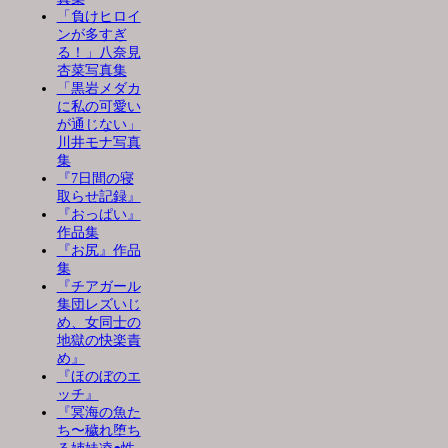
「負けヒロイ
ンが多すぎ
る！」八奈見
杏菜写真集
「黒岩メダカ
に私の可愛い
が通じない」
川井モナ写真
集
『7日間の寝
取らせ記録』
『おっぱい』
作品集
『お尻』作品
集
『チアガール
集団レズいじ
め、女同士の
地獄の快楽責
め』
『ほのぼのエ
ッチ』
『冥海の魚た
ち〜穢れ堕ち