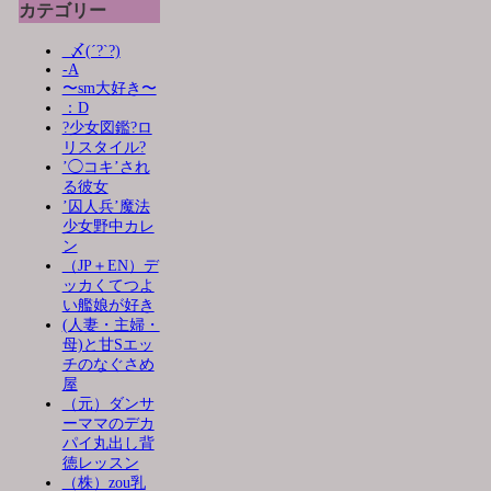
カテゴリー
_〆(´?`?)
-A
〜sm大好き〜
：D
?少女図鑑?ロ
リスタイル?
’◯コキ’され
る彼女
’囚人兵’魔法
少女野中カレ
ン
（JP＋EN）デ
ッカくてつよ
い艦娘が好き
(人妻・主婦・
母)と甘Sエッ
チのなぐさめ
屋
（元）ダンサ
ーママのデカ
パイ丸出し背
徳レッスン
（株）zou乳