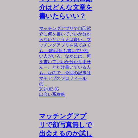
介はどんな文章を
書いたらいい？
マッチングアプリで自己紹
介に何を書いていいか分か
らないという人は多い。マ
ッチングアプリを見てみて
も、3割は何も書いていな
い人がいる。なかには、何
を書いていいか分かりませ
んー。とだけ書いている人
も。なので、今回の記事は
マチアプのプロフィール
の...
2024.03.06
出会い系攻略
マッチングアプ
リで顔写真無しで
出会えるのか試し