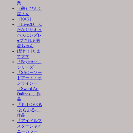
業
（萌）ぴんく
屋さん
［K=K］
［Live2D］ふ
たなりサキュ
バスにレズレ
●プされる勇
者ちゃん
[新作！]たま
て大学
「BegieAde」
シリーズ
「SAOーソー
ドアート・オ
ンラインー
（Sword Art
Online）」作
品
「To LOVEる
-とらぶる-」
作品
「アイドルマ
スターシャイ
ニーカラー