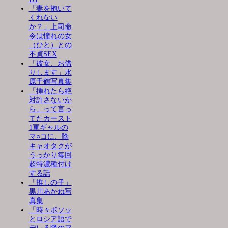
「妻を抱いて
くれない
か？」上司命
令は憧れの女
（ひと）との
不貞SEX
「彼女、お借
りします」水
原千鶴写真集
「挿れたら絶
対許さないか
ら」って言っ
てたカースト
1軍ギャルの
マ○コに、陰
キャオタクが
うっかり毎回
超特濃種付け
する話
「推しの子」
黒川あかね写
真集
「時々ボソッ
とロシア語で