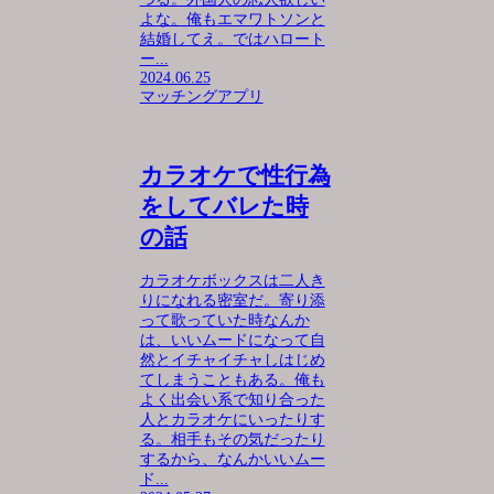
よな。俺もエマワトソンと
結婚してえ。ではハロート
ー...
2024.06.25
マッチングアプリ
カラオケで性行為
をしてバレた時
の話
カラオケボックスは二人き
りになれる密室だ。寄り添
って歌っていた時なんか
は、いいムードになって自
然とイチャイチャしはじめ
てしまうこともある。俺も
よく出会い系で知り合った
人とカラオケにいったりす
る。相手もその気だったり
するから、なんかいいムー
ド...