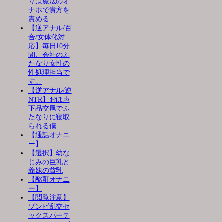
りは魔法のオ
ナホで貴方を
責める
【逆アナル/百
合/女体化対
応】毎日10分
間、会社のふ
たなり女性の
性処理担当で
す。
【逆アナル/逆
NTR】おほ声
下品交尾でふ
たなりに寝取
られる僕
【通話オナニ
ー】
【選択】幼な
じみの巨乳と
義妹の貧乳
【酩酊オナニ
ー】
【閲覧注意】
ゾンビ乱交セ
ックスパーテ