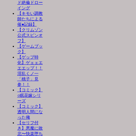
ド絶倫ドロー
イング
【キモい調教
師たちによる
催●記録】
【クリムゾン
公式スピンオ
フ】
【ゲームブッ
ク】
【ゲップ特
化】ゲェェエ
エエップ！！
淫乱くノ一
「桃子」見
参！！
【コミック】
○眠花嫁シリ
ーズ
【コミック】
透明人間にな
った俺
【セリフ付
き】悪魔に敗
北〜快楽堕ち