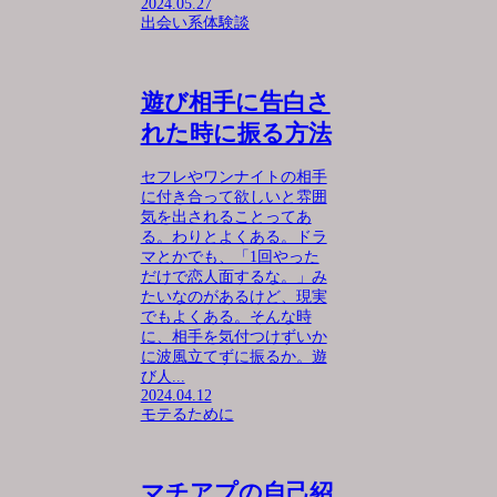
2024.05.27
出会い系体験談
遊び相手に告白さ
れた時に振る方法
セフレやワンナイトの相手
に付き合って欲しいと雰囲
気を出されることってあ
る。わりとよくある。ドラ
マとかでも、「1回やった
だけで恋人面するな。」み
たいなのがあるけど、現実
でもよくある。そんな時
に、相手を気付つけずいか
に波風立てずに振るか。遊
び人...
2024.04.12
モテるために
マチアプの自己紹