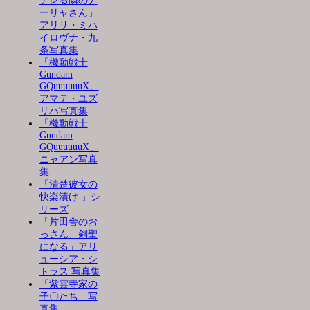
デレる隣のア
ーリャさん」
アリサ・ミハ
イロヴナ・九
条写真集
「機動戦士
Gundam
GQuuuuuuX」
アマテ・ユズ
リハ写真集
「機動戦士
Gundam
GQuuuuuuX」
ニャアン写真
集
「清楚彼女の
快楽漬け 」シ
リーズ
「片田舎のお
っさん、剣聖
になる」アリ
ューシア・シ
トラス 写真集
「紫雲寺家の
子〇たち」写
真集