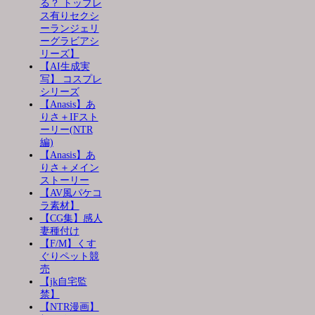
る？ トップレ
ス有りセクシ
ーランジェリ
ーグラビアシ
リーズ】
【AI生成実
写】 コスプレ
シリーズ
【Anasis】あ
りさ＋IFスト
ーリー(NTR
編)
【Anasis】あ
りさ＋メイン
ストーリー
【AV風パケコ
ラ素材】
【CG集】感人
妻種付け
【F/M】くす
ぐりペット競
売
【jk自宅監
禁】
【NTR漫画】