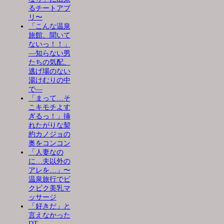
るチートアプ
リ〜
「こんな温泉
旅館、聞いて
ないっ！！」
―知らない男
たちの気配、
逃げ場のない
湯けむりの中
で―
「まって…そ
こキモチよす
ぎるっ！」挿
れたがりな契
約カノジョの
奥をコンコン
「人妻なの
に…夫以外の
アレを…」〜
温泉旅行でビ
クビク美乳マ
ッサージ
「好きだ」と
言えなかった
DT