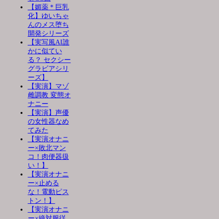
【媚薬＊巨乳
化】ゆいちゃ
んのメス堕ち
開発シリーズ
【実写風AI誰
かに似てい
る？ セクシー
グラビアシリ
ーズ】
【実演】マゾ
雌調教 変態オ
ナニー
【実演】声優
の女性器なめ
てみた
【実演オナニ
ー×敗北マン
コ！肉便器扱
い！】
【実演オナニ
ー×止める
な！電動ピス
トン！】
【実演オナニ
ー×絶対服従