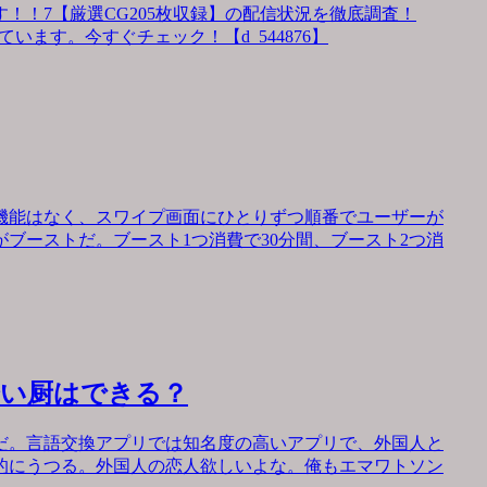
！！7【厳選CG205枚収録】の配信状況を徹底調査！
います。今すぐチェック！【d_544876】
機能はなく、スワイプ画面にひとりずつ順番でユーザーが
ブーストだ。ブースト1つ消費で30分間、ブースト2つ消
会い厨はできる？
だ。言語交換アプリでは知名度の高いアプリで、外国人と
的にうつる。外国人の恋人欲しいよな。俺もエマワトソン