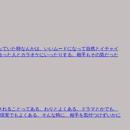
っていた時なんかは、いいムードになって自然とイチャイ
合った人とカラオケにいったりする。相手もその気だった
されることってある。わりとよくある。ドラマとかでも、
、現実でもよくある。そんな時に、相手を気付つけずいかに