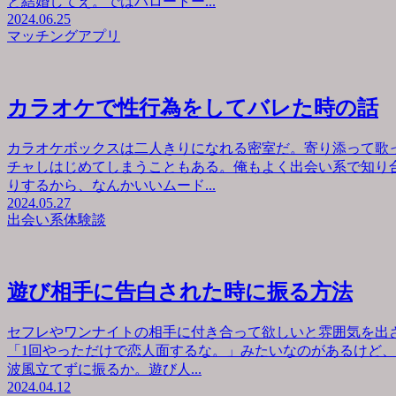
と結婚してえ。ではハロートー...
2024.06.25
マッチングアプリ
カラオケで性行為をしてバレた時の話
カラオケボックスは二人きりになれる密室だ。寄り添って歌
チャしはじめてしまうこともある。俺もよく出会い系で知り
りするから、なんかいいムード...
2024.05.27
出会い系体験談
遊び相手に告白された時に振る方法
セフレやワンナイトの相手に付き合って欲しいと雰囲気を出
「1回やっただけで恋人面するな。」みたいなのがあるけど
波風立てずに振るか。遊び人...
2024.04.12