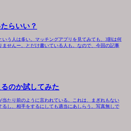
いたらいい？
という人は多い。マッチングアプリを見てみても、3割は何
りませんー。とだけ書いている人も。なので、今回の記事
えるのか試してみた
が当たり前のように言われている。これは、まぎれもない
するし、相手をするにしても適当にあしらう。写真無しで