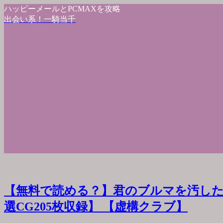
ハッピーメールとPCMAXを攻略
出会い系！一騎当千
【無料で読める？】君のブルマを汚した
選CG205枚収録】 【虚構クラブ】