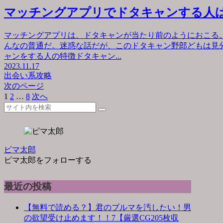
マッチングアプリでドタキャンする人
マッチングアプリは、ドタキャンが当たり前のようにおこる
んなの普通だ。迷惑な話だが、このドタキャン野郎どもは見
ャンをする人の特徴ドタキャン...
2023.11.17
出会い系攻略
次のページ
1
2
…
8
次へ
ピマ太郎
ピマ太郎をフォローする
最近の投稿
【無料で読める？】君のブルマを汚したい！男
の欲望受け止めます！！7【厳選CG205枚収