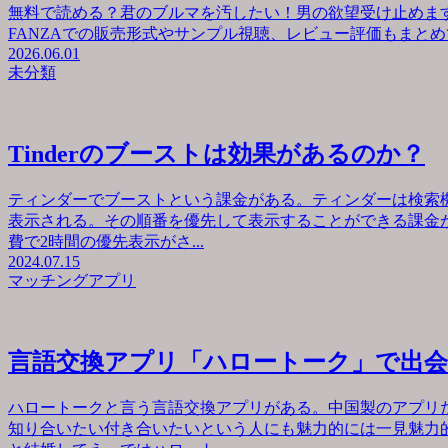
無料で読める？君のブルマを汚したい！男の欲望受け止めます
FANZAでの販売形式やサンプル視聴、レビュー評価もまとめて
2026.06.01
未分類
Tinderのブーストは効果があるのか？
ティンダーでブーストという課金がある。ティンダーは検索
表示される。その順番を優先して表示することができる課金が
費で2時間の優先表示がさ...
2024.07.15
マッチングアプリ
言語交換アプリ「ハロートーク」で出
ハロートークと言う言語交換アプリがある。中国製のアプリ
知り合いたい付き合いたいという人にも魅力的には一見魅力