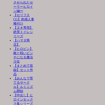
させられたセ
ーラーヒロイ
ン編〜
【セリフ入
CG】肉感人妻
種付け
【ヌキ専用】
絶景トイレシ
リーズ
【ハマダ商
店】
【ヒロピン】
敵と戦いピン
チになる魔法
少女
【まとめて収
録】セット作
品
【みんなで育
てるサーク
ル】ルミニズ
ム開始
【中出し】ヒ
ロインセック
ス集シリーズ