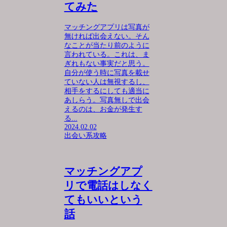
てみた
マッチングアプリは写真が
無ければ出会えない。そん
なことが当たり前のように
言われている。これは、ま
ぎれもない事実だと思う。
自分が使う時に写真を載せ
ていない人は無視するし、
相手をするにしても適当に
あしらう。写真無しで出会
えるのは、お金が発生す
る...
2024.02.02
出会い系攻略
マッチングアプ
リで電話はしなく
てもいいという
話