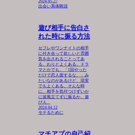
2024.05.27
出会い系体験談
遊び相手に告白さ
れた時に振る方法
セフレやワンナイトの相手
に付き合って欲しいと雰囲
気を出されることってあ
る。わりとよくある。ドラ
マとかでも、「1回やった
だけで恋人面するな。」み
たいなのがあるけど、現実
でもよくある。そんな時
に、相手を気付つけずいか
に波風立てずに振るか。遊
び人...
2024.04.12
モテるために
マチアプの自己紹