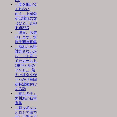
「妻を抱いて
くれない
か？」上司命
令は憧れの女
（ひと）との
不貞SEX
「彼女、お借
りします」水
原千鶴写真集
「挿れたら絶
対許さないか
ら」って言っ
てたカースト
1軍ギャルの
マ○コに、陰
キャオタクが
うっかり毎回
超特濃種付け
する話
「推しの子」
黒川あかね写
真集
「時々ボソッ
とロシア語で