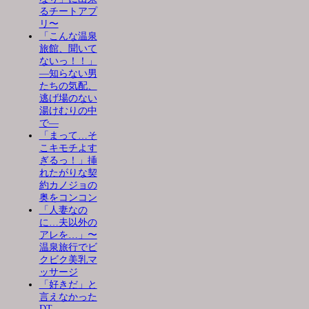
るチートアプ
リ〜
「こんな温泉
旅館、聞いて
ないっ！！」
―知らない男
たちの気配、
逃げ場のない
湯けむりの中
で―
「まって…そ
こキモチよす
ぎるっ！」挿
れたがりな契
約カノジョの
奥をコンコン
「人妻なの
に…夫以外の
アレを…」〜
温泉旅行でビ
クビク美乳マ
ッサージ
「好きだ」と
言えなかった
DT