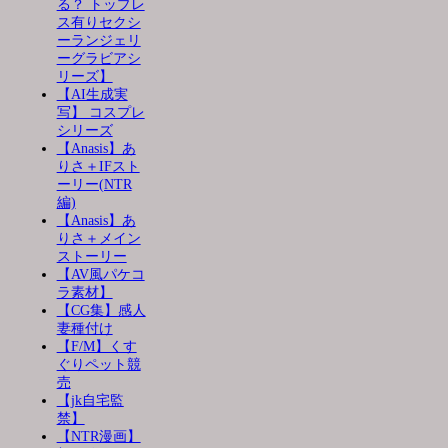
る？ トップレ
ス有りセクシ
ーランジェリ
ーグラビアシ
リーズ】
【AI生成実
写】 コスプレ
シリーズ
【Anasis】あ
りさ＋IFスト
ーリー(NTR
編)
【Anasis】あ
りさ＋メイン
ストーリー
【AV風パケコ
ラ素材】
【CG集】感人
妻種付け
【F/M】くす
ぐりペット競
売
【jk自宅監
禁】
【NTR漫画】