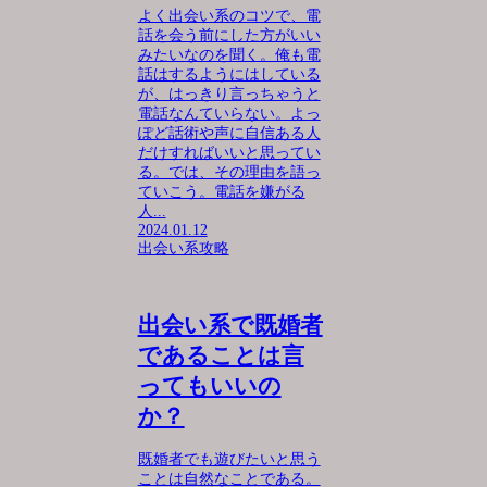
よく出会い系のコツで、電
話を会う前にした方がいい
みたいなのを聞く。俺も電
話はするようにはしている
が、はっきり言っちゃうと
電話なんていらない。よっ
ぽど話術や声に自信ある人
だけすればいいと思ってい
る。では、その理由を語っ
ていこう。電話を嫌がる
人...
2024.01.12
出会い系攻略
出会い系で既婚者
であることは言
ってもいいの
か？
既婚者でも遊びたいと思う
ことは自然なことである。