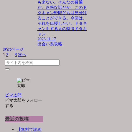
も来ない。そんなの普通
だ。迷惑な話だが、このド
タキャン野郎どもは見分け
ることができる。今回は、
それを伝授したい。ドタキ
ャンをする人の特徴ドタキ
ャン...
2023.11.17
出会い系攻略
次のページ
1
2
…
8
次へ
ピマ太郎
ピマ太郎をフォロー
する
最近の投稿
【無料で読め