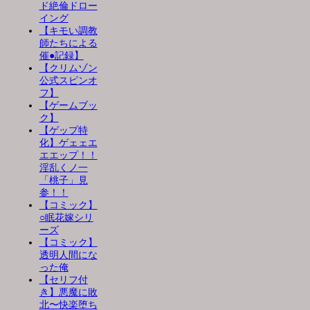
ド絶倫ドロー
イング
【キモい調教
師たちによる
催●記録】
【クリムゾン
公式スピンオ
フ】
【ゲームブッ
ク】
【ゲップ特
化】ゲェェエ
エエップ！！
淫乱くノ一
「桃子」見
参！！
【コミック】
○眠花嫁シリ
ーズ
【コミック】
透明人間にな
った俺
【セリフ付
き】悪魔に敗
北〜快楽堕ち