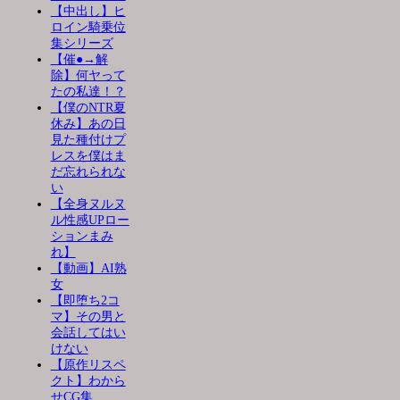
【中出し】ヒ
ロイン騎乗位
集シリーズ
【催●→解
除】何ヤって
たの私達！？
【僕のNTR夏
休み】あの日
見た種付けプ
レスを僕はま
だ忘れられな
い
【全身ヌルヌ
ル性感UPロー
ションまみ
れ】
【動画】AI熟
女
【即堕ち2コ
マ】その男と
会話してはい
けない
【原作リスペ
クト】わから
せCG集