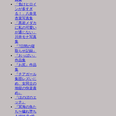
「負けヒロイ
ンが多すぎ
る！」八奈見
杏菜写真集
「黒岩メダカ
に私の可愛い
が通じない」
川井モナ写真
集
『7日間の寝
取らせ記録』
『おっぱい』
作品集
『お尻』作品
集
『チアガール
集団レズいじ
め、女同士の
地獄の快楽責
め』
『ほのぼのエ
ッチ』
『冥海の魚た
ち〜穢れ堕ち