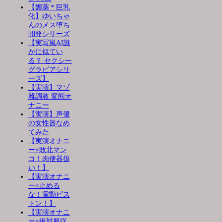
【媚薬＊巨乳
化】ゆいちゃ
んのメス堕ち
開発シリーズ
【実写風AI誰
かに似てい
る？ セクシー
グラビアシリ
ーズ】
【実演】マゾ
雌調教 変態オ
ナニー
【実演】声優
の女性器なめ
てみた
【実演オナニ
ー×敗北マン
コ！肉便器扱
い！】
【実演オナニ
ー×止める
な！電動ピス
トン！】
【実演オナニ
ー×絶対服従