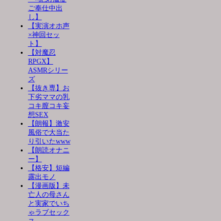
ご奉仕中出
し】
【実演オホ声
×神回セッ
ト】
【対魔忍
RPGX】
ASMRシリー
ズ
【抜き専】お
下劣ママの乳
コキ膣コキ妄
想SEX
【朗報】激安
風俗で大当た
り引いたwww
【朗読オナニ
ー】
【格安】短編
露出モノ
【漫画版】未
亡人の母さん
と実家でいち
ゃラブセック