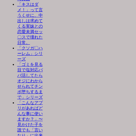
「キスはダ
メ！」って言
うくせに、中
出しは求めて
くる実妹との
恋愛未満セッ
〇スで壊れた
日常。
「クソガ〇ハ
ーレム」シリ
ーズ
「ゴミを見る
目で塩対応パ
パ活してたら
オジにわから
せられてチン
ポ堕ちするま
で」シリーズ
「こんなアプ
リがあればど
んな事に使い
ますか？」〜
見かけた子を
誰でも「言い
なり」に出来