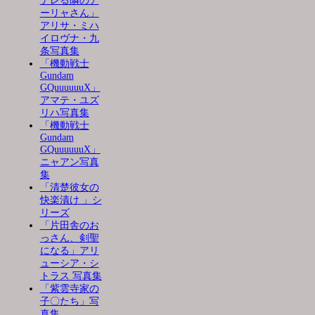
デレる隣のア
ーリャさん」
アリサ・ミハ
イロヴナ・九
条写真集
「機動戦士
Gundam
GQuuuuuuX」
アマテ・ユズ
リハ写真集
「機動戦士
Gundam
GQuuuuuuX」
ニャアン写真
集
「清楚彼女の
快楽漬け 」シ
リーズ
「片田舎のお
っさん、剣聖
になる」アリ
ューシア・シ
トラス 写真集
「紫雲寺家の
子〇たち」写
真集