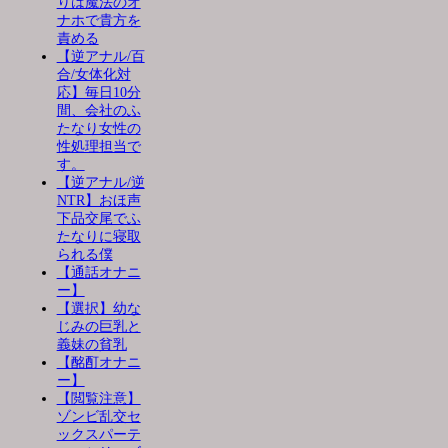
りは魔法のオ
ナホで貴方を
責める
【逆アナル/百
合/女体化対
応】毎日10分
間、会社のふ
たなり女性の
性処理担当で
す。
【逆アナル/逆
NTR】おほ声
下品交尾でふ
たなりに寝取
られる僕
【通話オナニ
ー】
【選択】幼な
じみの巨乳と
義妹の貧乳
【酩酊オナニ
ー】
【閲覧注意】
ゾンビ乱交セ
ックスパーテ