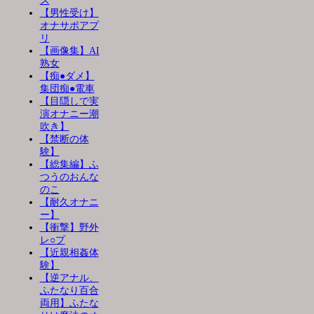
ス
【男性受け】
オナサポアプ
リ
【画像集】AI
熟女
【痴●ダメ】
集団痴●電車
【目隠しで実
演オナニー潮
吹き】
【禁断の体
験】
【総集編】ふ
つうのおんな
のこ
【耐久オナニ
ー】
【衝撃】野外
レ○プ
【近親相姦体
験】
【逆アナル、
ふたなり百合
両用】ふたな