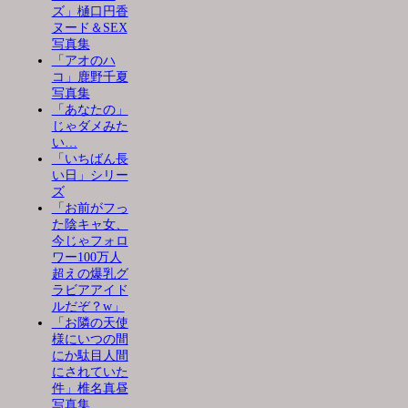
ズ」樋口円香
ヌード＆SEX
写真集
「アオのハ
コ」鹿野千夏
写真集
「あなたの」
じゃダメみた
い…
「いちばん長
い日」シリー
ズ
「お前がフっ
た陰キャ女、
今じゃフォロ
ワー100万人
超えの爆乳グ
ラビアアイド
ルだぞ？w」
「お隣の天使
様にいつの間
にか駄目人間
にされていた
件」椎名真昼
写真集