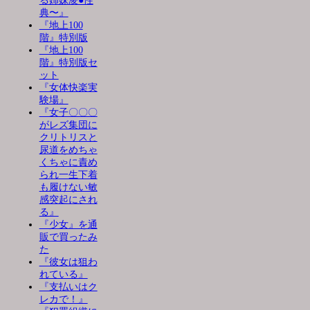
る姉妹凌●性
典〜』
『地上100
階』特別版
『地上100
階』特別版セ
ット
『女体快楽実
験場』
『女子〇〇〇
がレズ集団に
クリトリスと
尿道をめちゃ
くちゃに責め
られ一生下着
も履けない敏
感突起にされ
る』
『少女』を通
販で買ったみ
た
『彼女は狙わ
れている』
『支払いはク
レカで！』