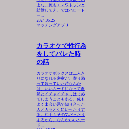
よな。俺もエマワトソンと
結婚してえ。ではハロート
ー...
2024.06.25
マッチングアプリ
カラオケで性行為
をしてバレた時
の話
カラオケボックスは二人き
りになれる密室だ。寄り添
って歌っていた時なんか
は、いいムードになって自
然とイチャイチャしはじめ
てしまうこともある。俺も
よく出会い系で知り合った
人とカラオケにいったりす
る。相手もその気だったり
するから、なんかいいムー
ド...