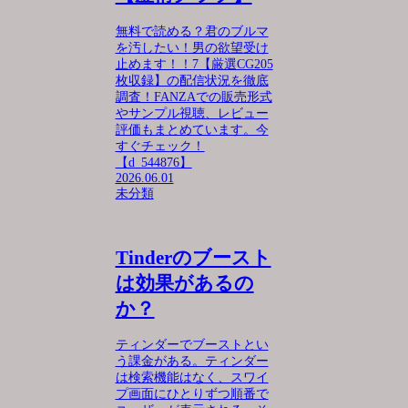
無料で読める？君のブルマ
を汚したい！男の欲望受け
止めます！！7【厳選CG205
枚収録】の配信状況を徹底
調査！FANZAでの販売形式
やサンプル視聴、レビュー
評価もまとめています。今
すぐチェック！
【d_544876】
2026.06.01
未分類
Tinderのブースト
は効果があるの
か？
ティンダーでブーストとい
う課金がある。ティンダー
は検索機能はなく、スワイ
プ画面にひとりずつ順番で