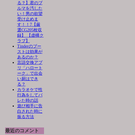
る？】君のブ
ルマを汚した
い！男の欲望
受け止めま
す！！7【厳
選CG205枚収
録】 【虚構ク
ラブ】
Tinderのブー
ストは効果が
あるのか？
言語交換アプ
リ「ハロート
ーク」で出会
い厨はでき
る？
カラオケで性
行為をしてバ
レた時の話
遊び相手に告
白された時に
振る方法
最近のコメント