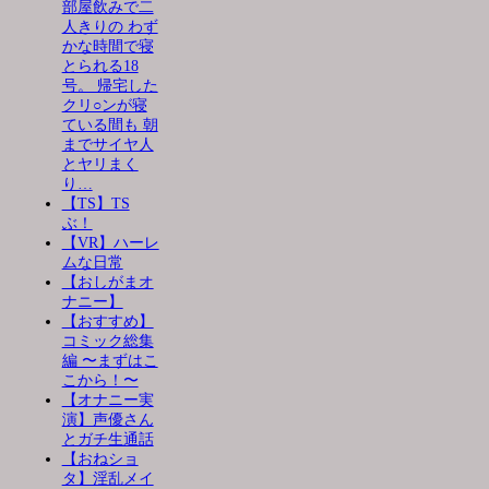
部屋飲みで二
人きりの わず
かな時間で寝
とられる18
号。 帰宅した
クリ○ンが寝
ている間も 朝
までサイヤ人
とヤリまく
り…
【TS】TS
ぶ！
【VR】ハーレ
ムな日常
【おしがまオ
ナニー】
【おすすめ】
コミック総集
編 〜まずはこ
こから！〜
【オナニー実
演】声優さん
とガチ生通話
【おねショ
タ】淫乱メイ