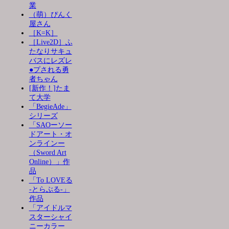
業
（萌）ぴんく
屋さん
［K=K］
［Live2D］ふ
たなりサキュ
バスにレズレ
●プされる勇
者ちゃん
[新作！]たま
て大学
「BegieAde」
シリーズ
「SAOーソー
ドアート・オ
ンラインー
（Sword Art
Online）」作
品
「To LOVEる
-とらぶる-」
作品
「アイドルマ
スターシャイ
ニーカラー