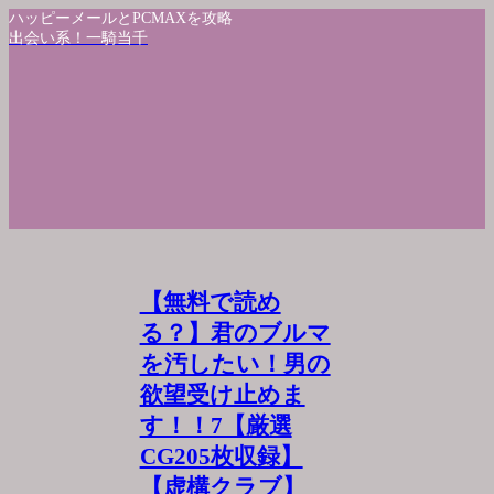
ハッピーメールとPCMAXを攻略
出会い系！一騎当千
【無料で読め
る？】君のブルマ
を汚したい！男の
欲望受け止めま
す！！7【厳選
CG205枚収録】
【虚構クラブ】