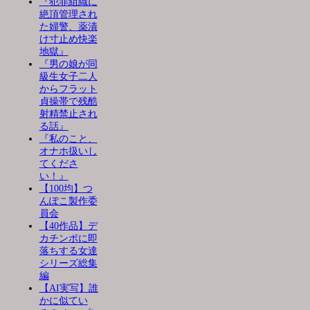
『犯罪組織に
絶頂管理され
た婦警、薬漬
け寸止め快楽
地獄』
『男の娘が同
級生女子二人
からフラット
貞操帯で残酷
射精禁止され
る話』
『私のこと、
オナホ扱いし
てくださ
い！』
【100均】つ
んぽこ製作委
員会
【40作品】デ
カチンポに即
落ちする女達
シリーズ総集
編
【AI実写】誰
かに似てい