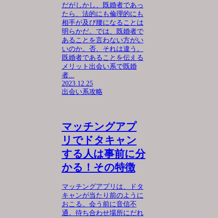
だがしかし、既婚者であっ
たら、法的にも倫理的にも
相手が及び腰になることは
明らかだ。では、既婚者で
あることを言わない方がい
いのか。否、それは違う。
既婚者であることを伝える
メリット出会い系で既婚
者...
2023.12.25
出会い系攻略
マッチングアプ
リでドタキャン
する人は事前に分
かる！その特徴
マッチングアプリは、ドタ
キャンが当たり前のように
おこる。会う前に音信不
通。待ち合わせ場所にだれ