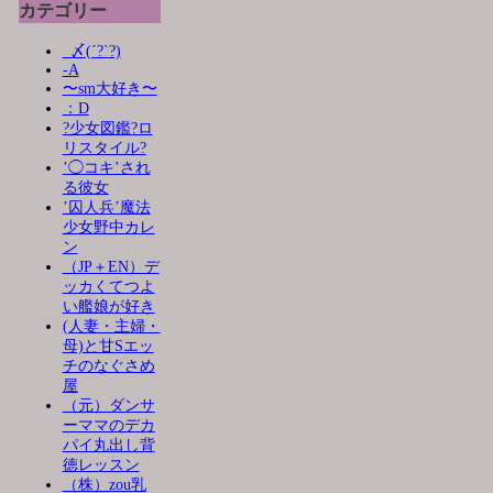
カテゴリー
_〆(´?`?)
-A
〜sm大好き〜
：D
?少女図鑑?ロ
リスタイル?
’◯コキ’され
る彼女
’囚人兵’魔法
少女野中カレ
ン
（JP＋EN）デ
ッカくてつよ
い艦娘が好き
(人妻・主婦・
母)と甘Sエッ
チのなぐさめ
屋
（元）ダンサ
ーママのデカ
パイ丸出し背
徳レッスン
（株）zou乳