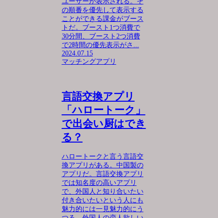
ユーザーが表示される。そ
の順番を優先して表示する
ことができる課金がブース
トだ。ブースト1つ消費で
30分間、ブースト2つ消費
で2時間の優先表示がさ...
2024.07.15
マッチングアプリ
言語交換アプリ
「ハロートーク」
で出会い厨はでき
る？
ハロートークと言う言語交
換アプリがある。中国製の
アプリだ。言語交換アプリ
では知名度の高いアプリ
で、外国人と知り合いたい
付き合いたいという人にも
魅力的には一見魅力的にう
つる。外国人の恋人欲しい