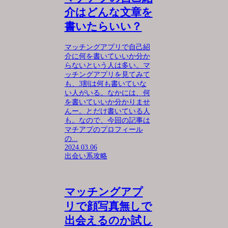
介はどんな文章を
書いたらいい？
マッチングアプリで自己紹
介に何を書いていいか分か
らないという人は多い。マ
ッチングアプリを見てみて
も、3割は何も書いていな
い人がいる。なかには、何
を書いていいか分かりませ
んー。とだけ書いている人
も。なので、今回の記事は
マチアプのプロフィール
の...
2024.03.06
出会い系攻略
マッチングアプ
リで顔写真無しで
出会えるのか試し