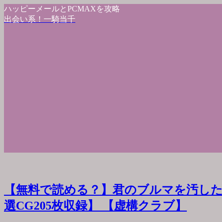
ハッピーメールとPCMAXを攻略
出会い系！一騎当千
【無料で読める？】君のブルマを汚した
選CG205枚収録】 【虚構クラブ】