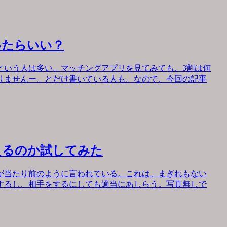
いたらいい？
という人は多い。マッチングアプリを見てみても、3割は何
りませんー。とだけ書いている人も。なので、今回の記事
えるのか試してみた
が当たり前のように言われている。これは、まぎれもない
するし、相手をするにしても適当にあしらう。写真無しで