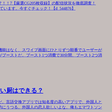
！！7【厳選CG205枚収録】の配信状況を徹底調査！
います。今すぐチェック！【d_544876】
機能はなく、スワイプ画面にひとりずつ順番でユーザーが
ブーストだ。ブースト1つ消費で30分間、ブースト2つ消
会い厨はできる？
だ。言語交換アプリでは知名度の高いアプリで、外国人と
的にうつる。外国人の恋人欲しいよな。俺もエマワトソン