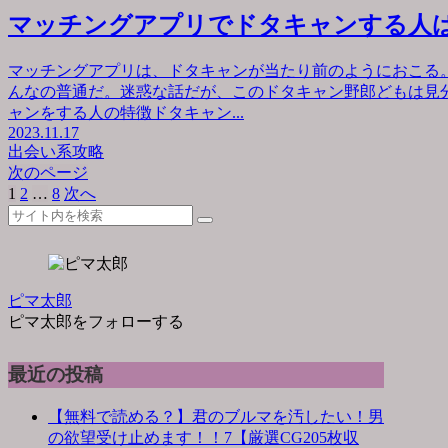
マッチングアプリでドタキャンする人
マッチングアプリは、ドタキャンが当たり前のようにおこる
んなの普通だ。迷惑な話だが、このドタキャン野郎どもは見
ャンをする人の特徴ドタキャン...
2023.11.17
出会い系攻略
次のページ
1
2
…
8
次へ
ピマ太郎
ピマ太郎をフォローする
最近の投稿
【無料で読める？】君のブルマを汚したい！男
の欲望受け止めます！！7【厳選CG205枚収