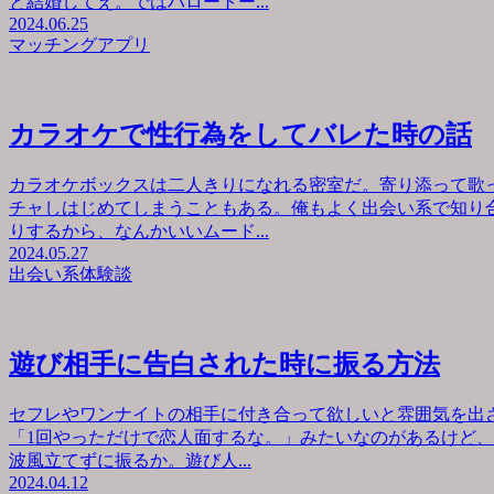
と結婚してえ。ではハロートー...
2024.06.25
マッチングアプリ
カラオケで性行為をしてバレた時の話
カラオケボックスは二人きりになれる密室だ。寄り添って歌
チャしはじめてしまうこともある。俺もよく出会い系で知り
りするから、なんかいいムード...
2024.05.27
出会い系体験談
遊び相手に告白された時に振る方法
セフレやワンナイトの相手に付き合って欲しいと雰囲気を出
「1回やっただけで恋人面するな。」みたいなのがあるけど
波風立てずに振るか。遊び人...
2024.04.12