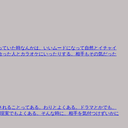
っていた時なんかは、いいムードになって自然とイチャイ
合った人とカラオケにいったりする。相手もその気だった
されることってある。わりとよくある。ドラマとかでも、
、現実でもよくある。そんな時に、相手を気付つけずいかに