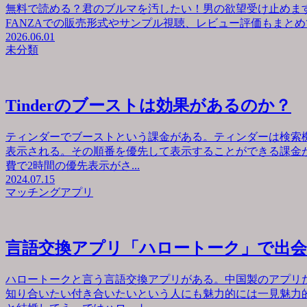
無料で読める？君のブルマを汚したい！男の欲望受け止めます
FANZAでの販売形式やサンプル視聴、レビュー評価もまとめて
2026.06.01
未分類
Tinderのブーストは効果があるのか？
ティンダーでブーストという課金がある。ティンダーは検索
表示される。その順番を優先して表示することができる課金が
費で2時間の優先表示がさ...
2024.07.15
マッチングアプリ
言語交換アプリ「ハロートーク」で出
ハロートークと言う言語交換アプリがある。中国製のアプリ
知り合いたい付き合いたいという人にも魅力的には一見魅力