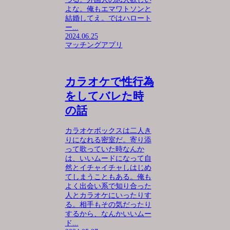
よな。俺もエマワトソンと
結婚してえ。ではハロート
ー...
2024.06.25
マッチングアプリ
カラオケで性行為
をしてバレた時
の話
カラオケボックスは二人き
りになれる密室だ。寄り添
って歌っていた時なんか
は、いいムードになって自
然とイチャイチャしはじめ
てしまうこともある。俺も
よく出会い系で知り合った
人とカラオケにいったりす
る。相手もその気だったり
するから、なんかいいムー
ド...