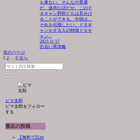
も来ない。そんなの普通
だ。迷惑な話だが、このド
タキャン野郎どもは見分け
ることができる。今回は、
それを伝授したい。ドタキ
ャンをする人の特徴ドタキ
ャン...
2023.11.17
出会い系攻略
次のページ
1
2
…
8
次へ
ピマ太郎
ピマ太郎をフォロー
する
最近の投稿
【無料で読め