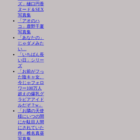
ズ」樋口円香
ヌード＆SEX
写真集
「アオのハ
コ」鹿野千夏
写真集
「あなたの」
じゃダメみた
い…
「いちばん長
い日」シリー
ズ
「お前がフっ
た陰キャ女、
今じゃフォロ
ワー100万人
超えの爆乳グ
ラビアアイド
ルだぞ？w」
「お隣の天使
様にいつの間
にか駄目人間
にされていた
件」椎名真昼
写真集