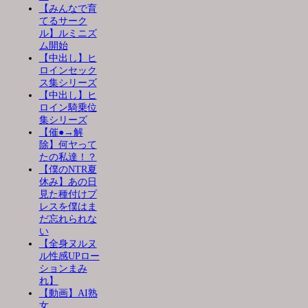
【みんなで育
てるサーク
ル】ルミニズ
ム開始
【中出し】ヒ
ロインセック
ス集シリーズ
【中出し】ヒ
ロイン騎乗位
集シリーズ
【催●→解
除】何ヤって
たの私達！？
【僕のNTR夏
休み】あの日
見た種付けプ
レスを僕はま
だ忘れられな
い
【全身ヌルヌ
ル性感UPロー
ションまみ
れ】
【動画】AI熟
女