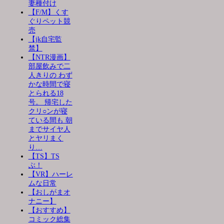
妻種付け
【F/M】くす
ぐりペット競
売
【jk自宅監
禁】
【NTR漫画】
部屋飲みで二
人きりの わず
かな時間で寝
とられる18
号。 帰宅した
クリ○ンが寝
ている間も 朝
までサイヤ人
とヤリまく
り…
【TS】TS
ぶ！
【VR】ハーレ
ムな日常
【おしがまオ
ナニー】
【おすすめ】
コミック総集