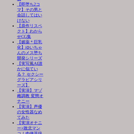
【即堕ち2コ
マ】その男と
会話してはい
けない
【原作リスペ
クト】わから
せCG集
【媚薬＊巨乳
化】ゆいちゃ
んのメス堕ち
開発シリーズ
【実写風AI誰
かに似てい
る？ セクシー
グラビアシリ
ーズ】
【実演】マゾ
雌調教 変態オ
ナニー
【実演】声優
の女性器なめ
てみた
【実演オナニ
ー×敗北マン
コ！肉便器扱