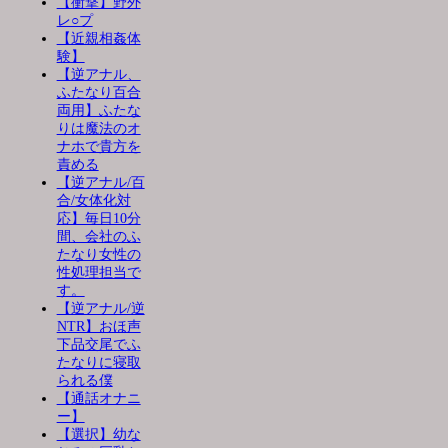
【衝撃】野外
レ○プ
【近親相姦体
験】
【逆アナル、
ふたなり百合
両用】ふたな
りは魔法のオ
ナホで貴方を
責める
【逆アナル/百
合/女体化対
応】毎日10分
間、会社のふ
たなり女性の
性処理担当で
す。
【逆アナル/逆
NTR】おほ声
下品交尾でふ
たなりに寝取
られる僕
【通話オナニ
ー】
【選択】幼な