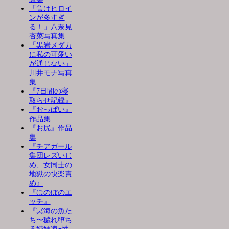
「負けヒロイ
ンが多すぎ
る！」八奈見
杏菜写真集
「黒岩メダカ
に私の可愛い
が通じない」
川井モナ写真
集
『7日間の寝
取らせ記録』
『おっぱい』
作品集
『お尻』作品
集
『チアガール
集団レズいじ
め、女同士の
地獄の快楽責
め』
『ほのぼのエ
ッチ』
『冥海の魚た
ち〜穢れ堕ち