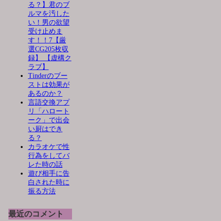
る？】君のブ
ルマを汚した
い！男の欲望
受け止めま
す！！7【厳
選CG205枚収
録】 【虚構ク
ラブ】
Tinderのブー
ストは効果が
あるのか？
言語交換アプ
リ「ハロート
ーク」で出会
い厨はでき
る？
カラオケで性
行為をしてバ
レた時の話
遊び相手に告
白された時に
振る方法
最近のコメント