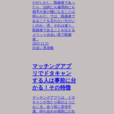
だがしかし、既婚者であっ
たら、法的にも倫理的にも
相手が及び腰になることは
明らかだ。では、既婚者で
あることを言わない方がい
いのか。否、それは違う。
既婚者であることを伝える
メリット出会い系で既婚
者...
2023.12.25
出会い系攻略
マッチングアプ
リでドタキャン
する人は事前に分
かる！その特徴
マッチングアプリは、ドタ
キャンが当たり前のように
おこる。会う前に音信不
通。待ち合わせ場所にだれ