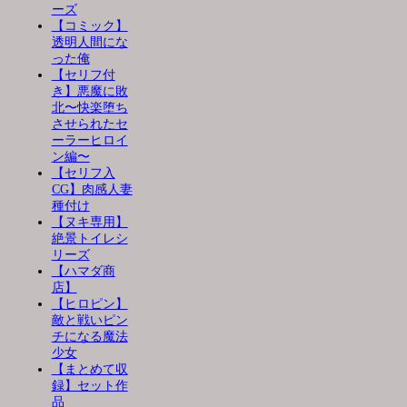
ーズ
【コミック】
透明人間にな
った俺
【セリフ付
き】悪魔に敗
北〜快楽堕ち
させられたセ
ーラーヒロイ
ン編〜
【セリフ入
CG】肉感人妻
種付け
【ヌキ専用】
絶景トイレシ
リーズ
【ハマダ商
店】
【ヒロピン】
敵と戦いピン
チになる魔法
少女
【まとめて収
録】セット作
品