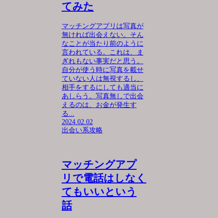
てみた
マッチングアプリは写真が
無ければ出会えない。そん
なことが当たり前のように
言われている。これは、ま
ぎれもない事実だと思う。
自分が使う時に写真を載せ
ていない人は無視するし、
相手をするにしても適当に
あしらう。写真無しで出会
えるのは、お金が発生す
る...
2024.02.02
出会い系攻略
マッチングアプ
リで電話はしなく
てもいいという
話