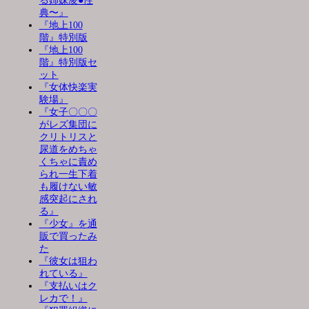
る姉妹凌●性
典〜』
『地上100
階』特別版
『地上100
階』特別版セ
ット
『女体快楽実
験場』
『女子〇〇〇
がレズ集団に
クリトリスと
尿道をめちゃ
くちゃに責め
られ一生下着
も履けない敏
感突起にされ
る』
『少女』を通
販で買ったみ
た
『彼女は狙わ
れている』
『支払いはク
レカで！』