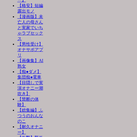
ー】
【格安】短編
露出モノ
【漫画版】未
亡人の母さん
と実家でいち
ゃラブセック
ス
【男性受け】
オナサポアプ
リ
【画像集】AI
熟女
【痴●ダメ】
集団痴●電車
【目隠しで実
演オナニー潮
吹き】
【禁断の体
験】
【総集編】ふ
つうのおんな
のこ
【耐久オナニ
ー】