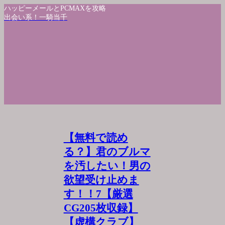
ハッピーメールとPCMAXを攻略
出会い系！一騎当千
【無料で読め
る？】君のブルマ
を汚したい！男の
欲望受け止めま
す！！7【厳選
CG205枚収録】
【虚構クラブ】