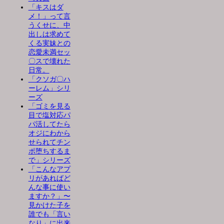
「キスはダ
メ！」って言
うくせに、中
出しは求めて
くる実妹との
恋愛未満セッ
〇スで壊れた
日常。
「クソガ〇ハ
ーレム」シリ
ーズ
「ゴミを見る
目で塩対応パ
パ活してたら
オジにわから
せられてチン
ポ堕ちするま
で」シリーズ
「こんなアプ
リがあればど
んな事に使い
ますか？」〜
見かけた子を
誰でも「言い
なり」に出来