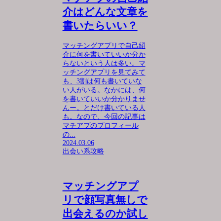
介はどんな文章を
書いたらいい？
マッチングアプリで自己紹
介に何を書いていいか分か
らないという人は多い。マ
ッチングアプリを見てみて
も、3割は何も書いていな
い人がいる。なかには、何
を書いていいか分かりませ
んー。とだけ書いている人
も。なので、今回の記事は
マチアプのプロフィール
の...
2024.03.06
出会い系攻略
マッチングアプ
リで顔写真無しで
出会えるのか試し