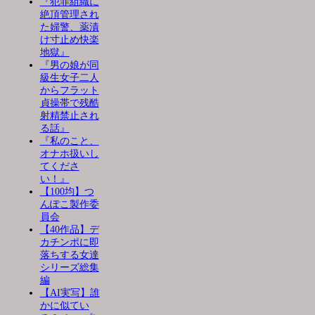
『犯罪組織に
絶頂管理され
た婦警、薬漬
け寸止め快楽
地獄』
『男の娘が同
級生女子二人
からフラット
貞操帯で残酷
射精禁止され
る話』
『私のこと、
オナホ扱いし
てくださ
い！』
【100均】つ
んぽこ製作委
員会
【40作品】デ
カチンポに即
落ちする女達
シリーズ総集
編
【AI実写】誰
かに似てい