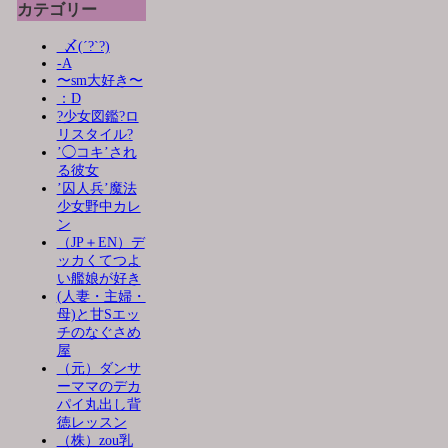
カテゴリー
_〆(´?`?)
-A
〜sm大好き〜
：D
?少女図鑑?ロ
リスタイル?
’◯コキ’され
る彼女
’囚人兵’魔法
少女野中カレ
ン
（JP＋EN）デ
ッカくてつよ
い艦娘が好き
(人妻・主婦・
母)と甘Sエッ
チのなぐさめ
屋
（元）ダンサ
ーママのデカ
パイ丸出し背
徳レッスン
（株）zou乳