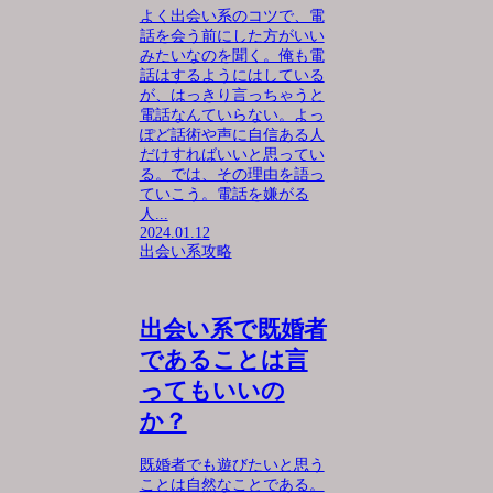
よく出会い系のコツで、電
話を会う前にした方がいい
みたいなのを聞く。俺も電
話はするようにはしている
が、はっきり言っちゃうと
電話なんていらない。よっ
ぽど話術や声に自信ある人
だけすればいいと思ってい
る。では、その理由を語っ
ていこう。電話を嫌がる
人...
2024.01.12
出会い系攻略
出会い系で既婚者
であることは言
ってもいいの
か？
既婚者でも遊びたいと思う
ことは自然なことである。