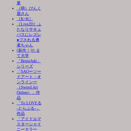
業
（萌）ぴんく
屋さん
［K=K］
［Live2D］ふ
たなりサキュ
バスにレズレ
●プされる勇
者ちゃん
[新作！]たま
て大学
「BegieAde」
シリーズ
「SAOーソー
ドアート・オ
ンラインー
（Sword Art
Online）」作
品
「To LOVEる
-とらぶる-」
作品
「アイドルマ
スターシャイ
ニーカラー