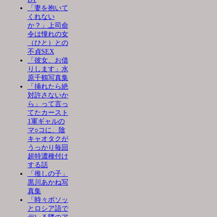
「妻を抱いて
くれない
か？」上司命
令は憧れの女
（ひと）との
不貞SEX
「彼女、お借
りします」水
原千鶴写真集
「挿れたら絶
対許さないか
ら」って言っ
てたカースト
1軍ギャルの
マ○コに、陰
キャオタクが
うっかり毎回
超特濃種付け
する話
「推しの子」
黒川あかね写
真集
「時々ボソッ
とロシア語で