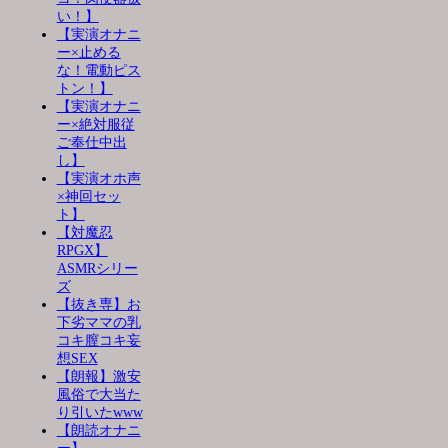
い！】
【実演オナニ
ー×止める
な！電動ピス
トン！】
【実演オナニ
ー×絶対服従
ご奉仕中出
し】
【実演オホ声
×神回セッ
ト】
【対魔忍
RPGX】
ASMRシリー
ズ
【抜き専】お
下劣ママの乳
コキ膣コキ妄
想SEX
【朗報】激安
風俗で大当た
り引いたwww
【朗読オナニ