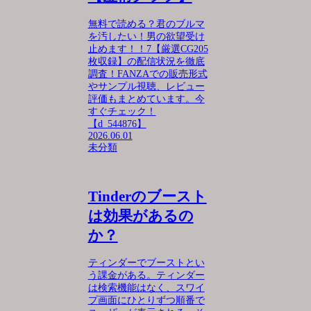
無料で読める？君のブルマ
を汚したい！男の欲望受け
止めます！！7【厳選CG205
枚収録】の配信状況を徹底
調査！FANZAでの販売形式
やサンプル視聴、レビュー
評価もまとめています。今
すぐチェック！
【d_544876】
2026.06.01
未分類
Tinderのブースト
は効果があるの
か？
ティンダーでブーストとい
う課金がある。ティンダー
は検索機能はなく、スワイ
プ画面にひとりずつ順番で