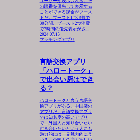
ユーザーが表示される。そ
の順番を優先して表示する
ことができる課金がブース
トだ。ブースト1つ消費で
30分間、ブースト2つ消費
で2時間の優先表示がさ...
2024.07.15
マッチングアプリ
言語交換アプリ
「ハロートーク」
で出会い厨はでき
る？
ハロートークと言う言語交
換アプリがある。中国製の
アプリだ。言語交換アプリ
では知名度の高いアプリ
で、外国人と知り合いたい
付き合いたいという人にも
魅力的には一見魅力的にう
つる。外国人の恋人欲しい