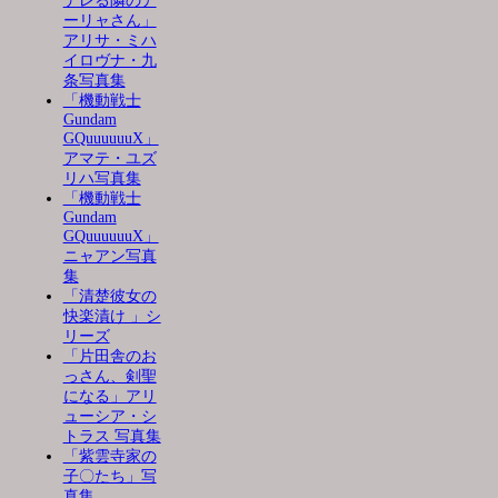
デレる隣のア
ーリャさん」
アリサ・ミハ
イロヴナ・九
条写真集
「機動戦士
Gundam
GQuuuuuuX」
アマテ・ユズ
リハ写真集
「機動戦士
Gundam
GQuuuuuuX」
ニャアン写真
集
「清楚彼女の
快楽漬け 」シ
リーズ
「片田舎のお
っさん、剣聖
になる」アリ
ューシア・シ
トラス 写真集
「紫雲寺家の
子〇たち」写
真集