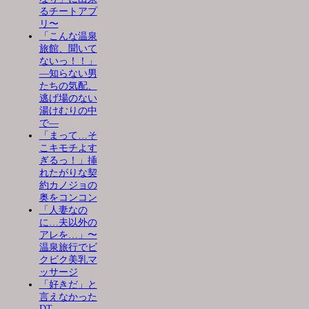
るチートアプ
リ〜
「こんな温泉
旅館、聞いて
ないっ！！」
―知らない男
たちの気配、
逃げ場のない
湯けむりの中
で―
「まって…そ
こキモチよす
ぎるっ！」挿
れたがりな契
約カノジョの
奥をコンコン
「人妻なの
に…夫以外の
アレを…」〜
温泉旅行でビ
クビク美乳マ
ッサージ
「好きだ」と
言えなかった
DT