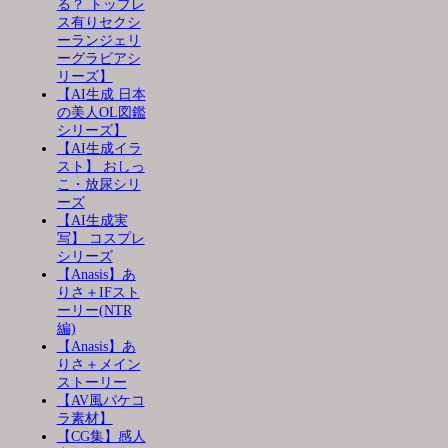
る？ トップレ
ス有りセクシ
ーランジェリ
ーグラビアシ
リーズ】
【AI生成 日本
の美人OL図鑑
シリーズ】
【AI生成イラ
スト】 おしっ
こ・放尿シリ
ーズ
【AI生成実
写】 コスプレ
シリーズ
【Anasis】あ
りさ＋IFスト
ーリー(NTR
編)
【Anasis】あ
りさ＋メイン
ストーリー
【AV風パケコ
ラ素材】
【CG集】感人