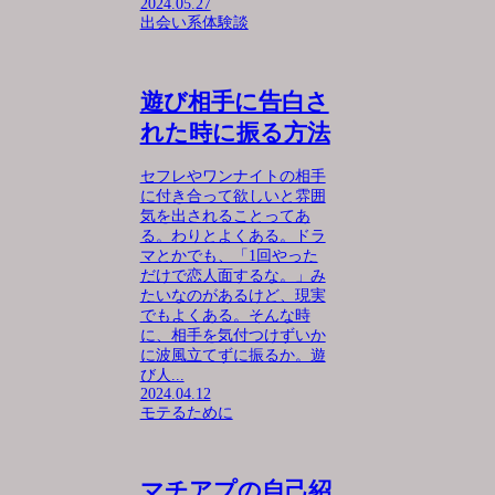
2024.05.27
出会い系体験談
遊び相手に告白さ
れた時に振る方法
セフレやワンナイトの相手
に付き合って欲しいと雰囲
気を出されることってあ
る。わりとよくある。ドラ
マとかでも、「1回やった
だけで恋人面するな。」み
たいなのがあるけど、現実
でもよくある。そんな時
に、相手を気付つけずいか
に波風立てずに振るか。遊
び人...
2024.04.12
モテるために
マチアプの自己紹