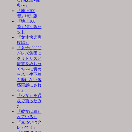
る姉妹凌●性
典〜』
『地上100
階』特別版
『地上100
階』特別版セ
ット
『女体快楽実
験場』
『女子〇〇〇
がレズ集団に
クリトリスと
尿道をめちゃ
くちゃに責め
られ一生下着
も履けない敏
感突起にされ
る』
『少女』を通
販で買ったみ
た
『彼女は狙わ
れている』
『支払いはク
レカで！』