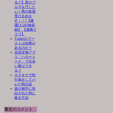
る？】君のブ
ルマを汚した
い！男の欲望
受け止めま
す！！7【厳
選CG205枚収
録】 【虚構ク
ラブ】
Tinderのブー
ストは効果が
あるのか？
言語交換アプ
リ「ハロート
ーク」で出会
い厨はでき
る？
カラオケで性
行為をしてバ
レた時の話
遊び相手に告
白された時に
振る方法
最近のコメント