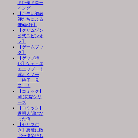
ド絶倫ドロー
イング
【キモい調教
師たちによる
催●記録】
【クリムゾン
公式スピンオ
フ】
【ゲームブッ
ク】
【ゲップ特
化】ゲェェエ
エエップ！！
淫乱くノ一
「桃子」見
参！！
【コミック】
○眠花嫁シリ
ーズ
【コミック】
透明人間にな
った俺
【セリフ付
き】悪魔に敗
北〜快楽堕ち