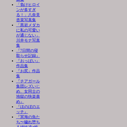
「負けヒロイ
ンが多すぎ
る！」八奈見
杏菜写真集
「黒岩メダカ
に私の可愛い
が通じない」
川井モナ写真
集
『7日間の寝
取らせ記録』
『おっぱい』
作品集
『お尻』作品
集
『チアガール
集団レズいじ
め、女同士の
地獄の快楽責
め』
『ほのぼのエ
ッチ』
『冥海の魚た
ち〜穢れ堕ち