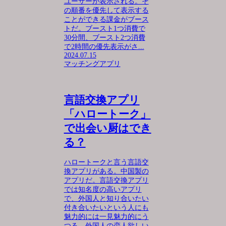
ユーザーが表示される。そ
の順番を優先して表示する
ことができる課金がブース
トだ。ブースト1つ消費で
30分間、ブースト2つ消費
で2時間の優先表示がさ...
2024.07.15
マッチングアプリ
言語交換アプリ
「ハロートーク」
で出会い厨はでき
る？
ハロートークと言う言語交
換アプリがある。中国製の
アプリだ。言語交換アプリ
では知名度の高いアプリ
で、外国人と知り合いたい
付き合いたいという人にも
魅力的には一見魅力的にう
つる。外国人の恋人欲しい