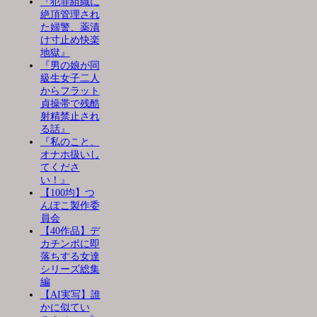
『犯罪組織に
絶頂管理され
た婦警、薬漬
け寸止め快楽
地獄』
『男の娘が同
級生女子二人
からフラット
貞操帯で残酷
射精禁止され
る話』
『私のこと、
オナホ扱いし
てくださ
い！』
【100均】つ
んぽこ製作委
員会
【40作品】デ
カチンポに即
落ちする女達
シリーズ総集
編
【AI実写】誰
かに似てい