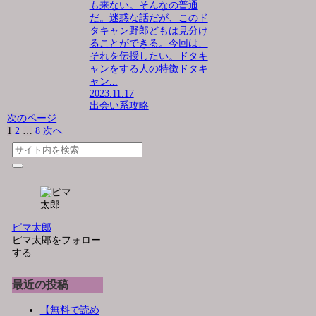
も来ない。そんなの普通
だ。迷惑な話だが、このド
タキャン野郎どもは見分け
ることができる。今回は、
それを伝授したい。ドタキ
ャンをする人の特徴ドタキ
ャン...
2023.11.17
出会い系攻略
次のページ
1
2
…
8
次へ
ピマ太郎
ピマ太郎をフォロー
する
最近の投稿
【無料で読め