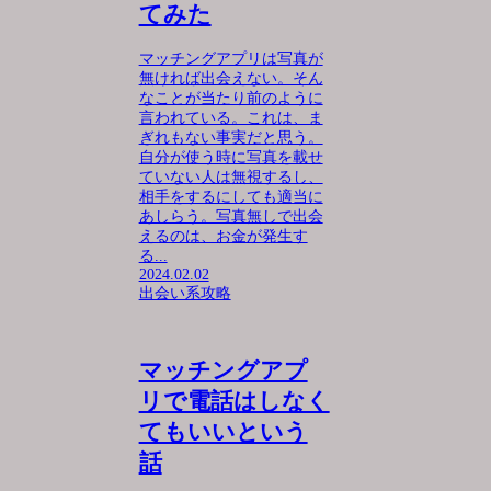
てみた
マッチングアプリは写真が
無ければ出会えない。そん
なことが当たり前のように
言われている。これは、ま
ぎれもない事実だと思う。
自分が使う時に写真を載せ
ていない人は無視するし、
相手をするにしても適当に
あしらう。写真無しで出会
えるのは、お金が発生す
る...
2024.02.02
出会い系攻略
マッチングアプ
リで電話はしなく
てもいいという
話