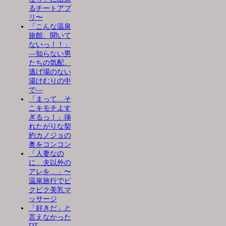
るチートアプ
リ〜
「こんな温泉
旅館、聞いて
ないっ！！」
―知らない男
たちの気配、
逃げ場のない
湯けむりの中
で―
「まって…そ
こキモチよす
ぎるっ！」挿
れたがりな契
約カノジョの
奥をコンコン
「人妻なの
に…夫以外の
アレを…」〜
温泉旅行でビ
クビク美乳マ
ッサージ
「好きだ」と
言えなかった
DT