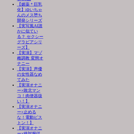
【媚薬＊巨乳
化】ゆいちゃ
んのメス堕ち
開発シリーズ
【実写風AI誰
かに似てい
る？ セクシー
グラビアシリ
ーズ】
【実演】マゾ
雌調教 変態オ
ナニー
【実演】声優
の女性器なめ
てみた
【実演オナニ
ー×敗北マン
コ！肉便器扱
い！】
【実演オナニ
ー×止める
な！電動ピス
トン！】
【実演オナニ
ー×絶対服従