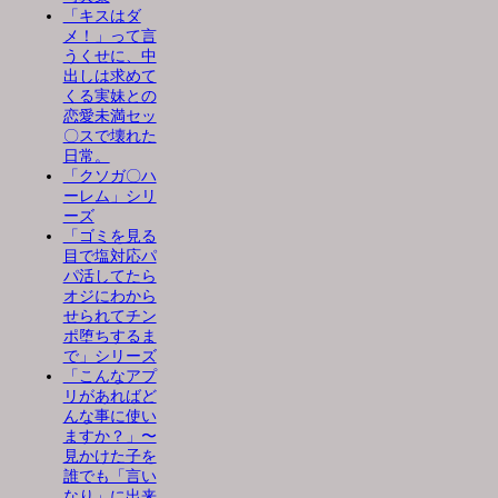
「キスはダ
メ！」って言
うくせに、中
出しは求めて
くる実妹との
恋愛未満セッ
〇スで壊れた
日常。
「クソガ〇ハ
ーレム」シリ
ーズ
「ゴミを見る
目で塩対応パ
パ活してたら
オジにわから
せられてチン
ポ堕ちするま
で」シリーズ
「こんなアプ
リがあればど
んな事に使い
ますか？」〜
見かけた子を
誰でも「言い
なり」に出来