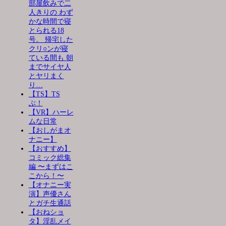
部屋飲みで二
人きりの わず
かな時間で寝
とられる18
号。 帰宅した
クリ○ンが寝
ている間も 朝
までサイヤ人
とヤリまく
り…
【TS】TS
ぶ！
【VR】ハーレ
ムな日常
【おしがまオ
ナニー】
【おすすめ】
コミック総集
編 〜まずはこ
こから！〜
【オナニー実
演】声優さん
とガチ生通話
【おねショ
タ】淫乱メイ