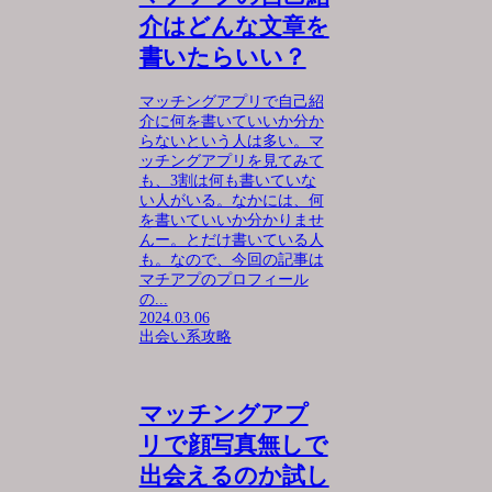
介はどんな文章を
書いたらいい？
マッチングアプリで自己紹
介に何を書いていいか分か
らないという人は多い。マ
ッチングアプリを見てみて
も、3割は何も書いていな
い人がいる。なかには、何
を書いていいか分かりませ
んー。とだけ書いている人
も。なので、今回の記事は
マチアプのプロフィール
の...
2024.03.06
出会い系攻略
マッチングアプ
リで顔写真無しで
出会えるのか試し