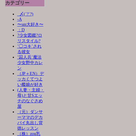
カテゴリー
_〆(´?`?)
-A
〜sm大好き〜
：D
?少女図鑑?ロ
リスタイル?
’◯コキ’され
る彼女
’囚人兵’魔法
少女野中カレ
ン
（JP＋EN）デ
ッカくてつよ
い艦娘が好き
(人妻・主婦・
母)と甘Sエッ
チのなぐさめ
屋
（元）ダンサ
ーママのデカ
パイ丸出し背
徳レッスン
（株）zou乳