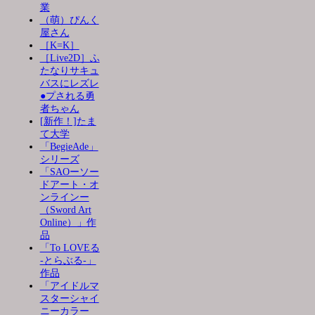
業
（萌）ぴんく
屋さん
［K=K］
［Live2D］ふ
たなりサキュ
バスにレズレ
●プされる勇
者ちゃん
[新作！]たま
て大学
「BegieAde」
シリーズ
「SAOーソー
ドアート・オ
ンラインー
（Sword Art
Online）」作
品
「To LOVEる
-とらぶる-」
作品
「アイドルマ
スターシャイ
ニーカラー