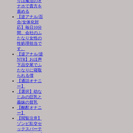
りは魔法のオ
ナホで貴方を
責める
【逆アナル/百
合/女体化対
応】毎日10分
間、会社のふ
たなり女性の
性処理担当で
す。
【逆アナル/逆
NTR】おほ声
下品交尾でふ
たなりに寝取
られる僕
【通話オナニ
ー】
【選択】幼な
じみの巨乳と
義妹の貧乳
【酩酊オナニ
ー】
【閲覧注意】
ゾンビ乱交セ
ックスパーテ