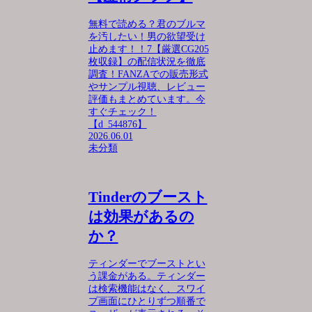
無料で読める？君のブルマ
を汚したい！男の欲望受け
止めます！！7【厳選CG205
枚収録】の配信状況を徹底
調査！FANZAでの販売形式
やサンプル視聴、レビュー
評価もまとめています。今
すぐチェック！
【d_544876】
2026.06.01
未分類
Tinderのブースト
は効果があるの
か？
ティンダーでブーストとい
う課金がある。ティンダー
は検索機能はなく、スワイ
プ画面にひとりずつ順番で