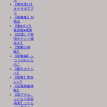
ス
【男性受け】
オナサポアプ
リ
【画像集】AI
熟女
【痴●ダメ】
集団痴●電車
【目隠しで実
演オナニー潮
吹き】
【禁断の体
験】
【総集編】ふ
つうのおんな
のこ
【耐久オナニ
ー】
【衝撃】野外
レ○プ
【近親相姦体
験】
【逆アナル、
ふたなり百合
両用】ふたな