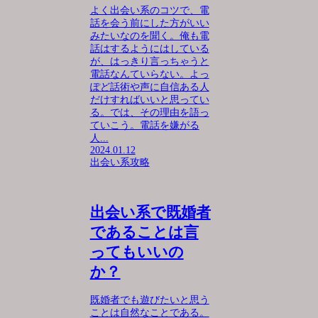
よく出会い系のコツで、電
話を会う前にした方がいい
みたいなのを聞く。俺も電
話はするようにはしている
が、はっきり言っちゃうと
電話なんていらない。よっ
ぽど話術や声に自信ある人
だけすればいいと思ってい
る。では、その理由を語っ
ていこう。電話を嫌がる
人...
2024.01.12
出会い系攻略
出会い系で既婚者
であることは言
ってもいいの
か？
既婚者でも遊びたいと思う
ことは自然なことである。