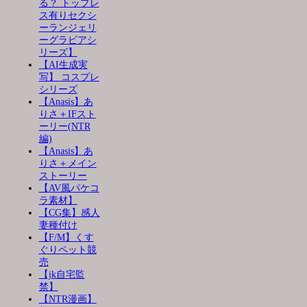
る？ トップレ
ス有りセクシ
ーランジェリ
ーグラビアシ
リーズ】
【AI生成実
写】 コスプレ
シリーズ
【Anasis】あ
りさ＋IFスト
ーリー(NTR
編)
【Anasis】あ
りさ＋メイン
ストーリー
【AV風パケコ
ラ素材】
【CG集】感人
妻種付け
【F/M】くす
ぐりペット競
売
【jk自宅監
禁】
【NTR漫画】