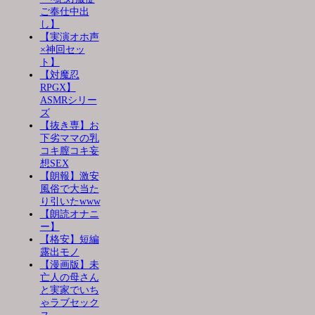
ご奉仕中出
し】
【実演オホ声
×神回セッ
ト】
【対魔忍
RPGX】
ASMRシリー
ズ
【抜き専】お
下劣ママの乳
コキ膣コキ妄
想SEX
【朗報】激安
風俗で大当た
り引いたwww
【朗読オナニ
ー】
【格安】短編
露出モノ
【漫画版】未
亡人の母さん
と実家でいち
ゃラブセック