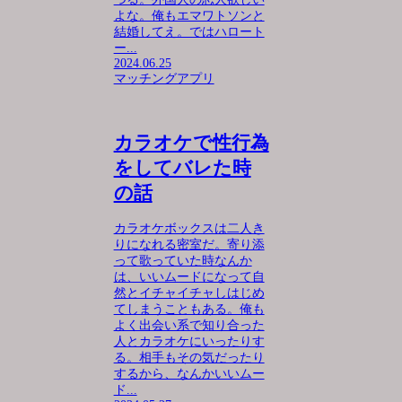
よな。俺もエマワトソンと
結婚してえ。ではハロート
ー...
2024.06.25
マッチングアプリ
カラオケで性行為
をしてバレた時
の話
カラオケボックスは二人き
りになれる密室だ。寄り添
って歌っていた時なんか
は、いいムードになって自
然とイチャイチャしはじめ
てしまうこともある。俺も
よく出会い系で知り合った
人とカラオケにいったりす
る。相手もその気だったり
するから、なんかいいムー
ド...