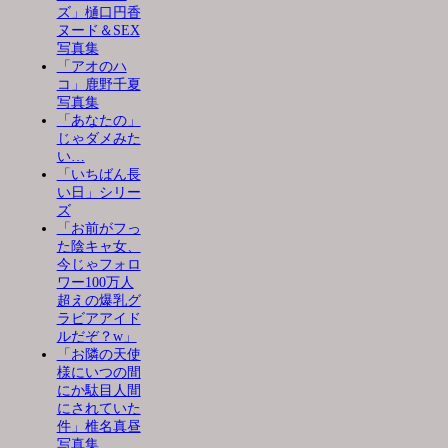
ズ」樋口円香
ヌード＆SEX
写真集
「アオのハ
コ」鹿野千夏
写真集
「あなたの」
じゃダメみた
い…
「いちばん長
い日」シリー
ズ
「お前がフっ
た陰キャ女、
今じゃフォロ
ワー100万人
超えの爆乳グ
ラビアアイド
ルだぞ？w」
「お隣の天使
様にいつの間
にか駄目人間
にされていた
件」椎名真昼
写真集