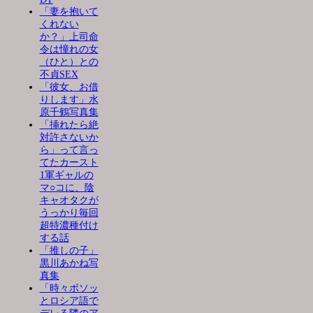
「妻を抱いて
くれない
か？」上司命
令は憧れの女
（ひと）との
不貞SEX
「彼女、お借
りします」水
原千鶴写真集
「挿れたら絶
対許さないか
ら」って言っ
てたカースト
1軍ギャルの
マ○コに、陰
キャオタクが
うっかり毎回
超特濃種付け
する話
「推しの子」
黒川あかね写
真集
「時々ボソッ
とロシア語で