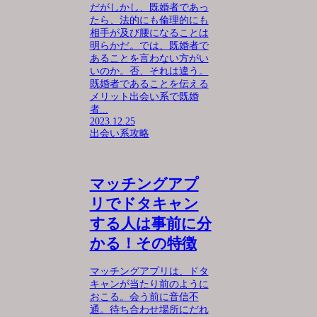
だがしかし、既婚者であっ
たら、法的にも倫理的にも
相手が及び腰になることは
明らかだ。では、既婚者で
あることを言わない方がい
いのか。否、それは違う。
既婚者であることを伝える
メリット出会い系で既婚
者...
2023.12.25
出会い系攻略
マッチングアプ
リでドタキャン
する人は事前に分
かる！その特徴
マッチングアプリは、ドタ
キャンが当たり前のように
おこる。会う前に音信不
通。待ち合わせ場所にだれ