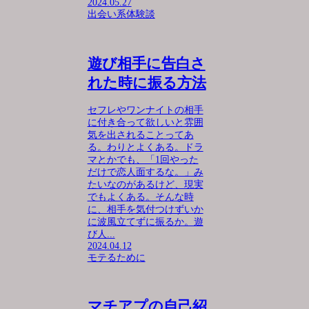
2024.05.27
出会い系体験談
遊び相手に告白さ
れた時に振る方法
セフレやワンナイトの相手
に付き合って欲しいと雰囲
気を出されることってあ
る。わりとよくある。ドラ
マとかでも、「1回やった
だけで恋人面するな。」み
たいなのがあるけど、現実
でもよくある。そんな時
に、相手を気付つけずいか
に波風立てずに振るか。遊
び人...
2024.04.12
モテるために
マチアプの自己紹