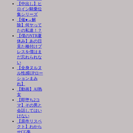
【中出し】ヒ
ロイン騎乗位
集シリーズ
【催●→解
除】何ヤって
たの私達！？
【僕のNTR夏
休み】あの日
見た種付けプ
レスを僕はま
だ忘れられな
い
【全身ヌルヌ
ル性感UPロー
ションまみ
れ】
【動画】AI熟
女
【即堕ち2コ
マ】その男と
会話してはい
けない
【原作リスペ
クト】わから
せCG集