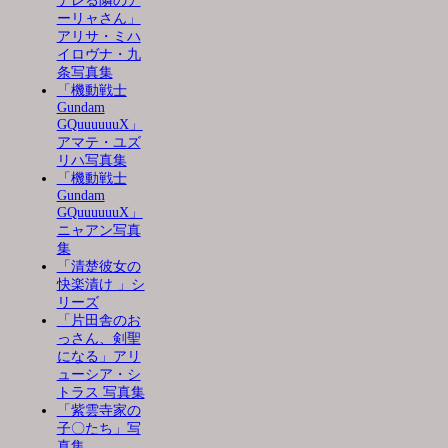
デレる隣のア
ーリャさん」
アリサ・ミハ
イロヴナ・九
条写真集
「機動戦士
Gundam
GQuuuuuuX」
アマテ・ユズ
リハ写真集
「機動戦士
Gundam
GQuuuuuuX」
ニャアン写真
集
「清楚彼女の
快楽漬け 」シ
リーズ
「片田舎のお
っさん、剣聖
になる」アリ
ューシア・シ
トラス 写真集
「紫雲寺家の
子〇たち」写
真集