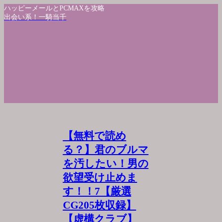
ハッピーメールとPCMAXを攻略
出会い系！一騎当千
【無料で読め
る？】君のブルマ
を汚したい！男の
欲望受け止めま
す！！7【厳選
CG205枚収録】
【虚構クラブ】