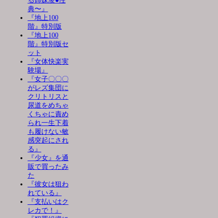
る姉妹凌●性
典〜』
『地上100
階』特別版
『地上100
階』特別版セ
ット
『女体快楽実
験場』
『女子〇〇〇
がレズ集団に
クリトリスと
尿道をめちゃ
くちゃに責め
られ一生下着
も履けない敏
感突起にされ
る』
『少女』を通
販で買ったみ
た
『彼女は狙わ
れている』
『支払いはク
レカで！』