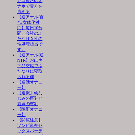
りは魔法のオ
ナホで貴方を
責める
【逆アナル/百
合/女体化対
応】毎日10分
間、会社のふ
たなり女性の
性処理担当で
す。
【逆アナル/逆
NTR】おほ声
下品交尾でふ
たなりに寝取
られる僕
【通話オナニ
ー】
【選択】幼な
じみの巨乳と
義妹の貧乳
【酩酊オナニ
ー】
【閲覧注意】
ゾンビ乱交セ
ックスパーテ