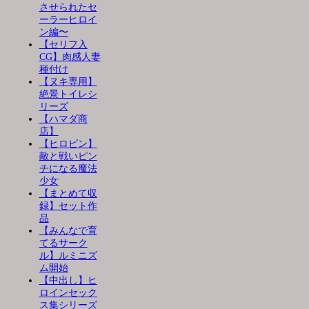
させられたセ
ーラーヒロイ
ン編〜
【セリフ入
CG】肉感人妻
種付け
【ヌキ専用】
絶景トイレシ
リーズ
【ハマダ商
店】
【ヒロピン】
敵と戦いピン
チになる魔法
少女
【まとめて収
録】セット作
品
【みんなで育
てるサーク
ル】ルミニズ
ム開始
【中出し】ヒ
ロインセック
ス集シリーズ