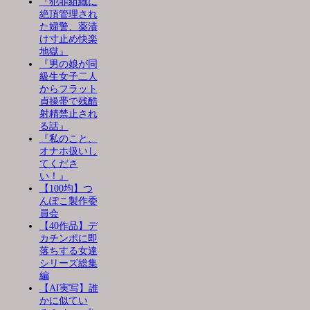
『犯罪組織に
絶頂管理され
た婦警、薬漬
け寸止め快楽
地獄』
『男の娘が同
級生女子二人
からフラット
貞操帯で残酷
射精禁止され
る話』
『私のこと、
オナホ扱いし
てくださ
い！』
【100均】つ
んぽこ製作委
員会
【40作品】デ
カチンポに即
落ちする女達
シリーズ総集
編
【AI実写】誰
かに似てい