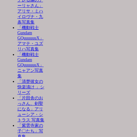
デレる隣のア
ーリャさん」
アリサ・ミハ
イロヴナ・九
条写真集
「機動戦士
Gundam
GQuuuuuuX」
アマテ・ユズ
リハ写真集
「機動戦士
Gundam
GQuuuuuuX」
ニャアン写真
集
「清楚彼女の
快楽漬け 」シ
リーズ
「片田舎のお
っさん、剣聖
になる」アリ
ューシア・シ
トラス 写真集
「紫雲寺家の
子〇たち」写
真集