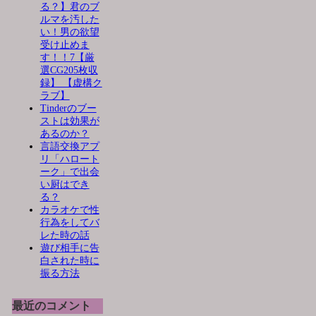
る？】君のブ
ルマを汚した
い！男の欲望
受け止めま
す！！7【厳
選CG205枚収
録】 【虚構ク
ラブ】
Tinderのブー
ストは効果が
あるのか？
言語交換アプ
リ「ハロート
ーク」で出会
い厨はでき
る？
カラオケで性
行為をしてバ
レた時の話
遊び相手に告
白された時に
振る方法
最近のコメント