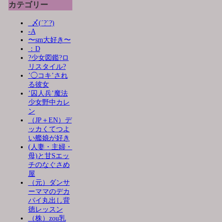
カテゴリー
_〆(´?`?)
-A
〜sm大好き〜
：D
?少女図鑑?ロ
リスタイル?
’◯コキ’され
る彼女
’囚人兵’魔法
少女野中カレ
ン
（JP＋EN）デ
ッカくてつよ
い艦娘が好き
(人妻・主婦・
母)と甘Sエッ
チのなぐさめ
屋
（元）ダンサ
ーママのデカ
パイ丸出し背
徳レッスン
（株）zou乳