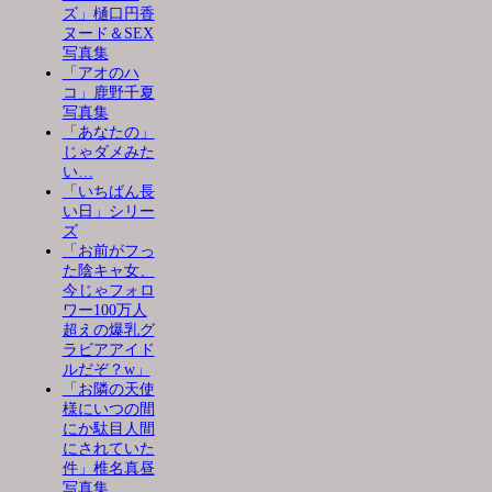
ズ」樋口円香
ヌード＆SEX
写真集
「アオのハ
コ」鹿野千夏
写真集
「あなたの」
じゃダメみた
い…
「いちばん長
い日」シリー
ズ
「お前がフっ
た陰キャ女、
今じゃフォロ
ワー100万人
超えの爆乳グ
ラビアアイド
ルだぞ？w」
「お隣の天使
様にいつの間
にか駄目人間
にされていた
件」椎名真昼
写真集