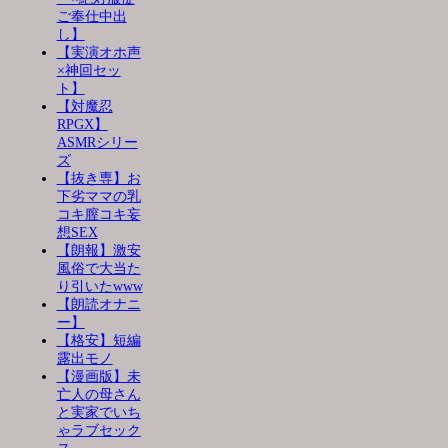
ご奉仕中出
し】
【実演オホ声
×神回セッ
ト】
【対魔忍
RPGX】
ASMRシリー
ズ
【抜き専】お
下劣ママの乳
コキ膣コキ妄
想SEX
【朗報】激安
風俗で大当た
り引いたwww
【朗読オナニ
ー】
【格安】短編
露出モノ
【漫画版】未
亡人の母さん
と実家でいち
ゃラブセック