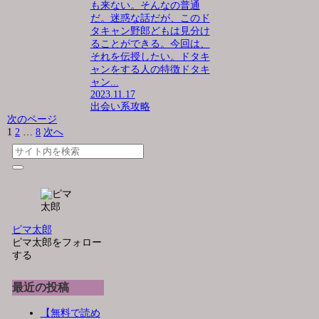
も来ない。そんなの普通
だ。迷惑な話だが、このド
タキャン野郎どもは見分け
ることができる。今回は、
それを伝授したい。ドタキ
ャンをする人の特徴ドタキ
ャン...
2023.11.17
出会い系攻略
次のページ
1
2
…
8
次へ
ピマ太郎
ピマ太郎をフォロー
する
最近の投稿
【無料で読め