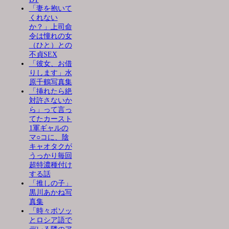
「妻を抱いて
くれない
か？」上司命
令は憧れの女
（ひと）との
不貞SEX
「彼女、お借
りします」水
原千鶴写真集
「挿れたら絶
対許さないか
ら」って言っ
てたカースト
1軍ギャルの
マ○コに、陰
キャオタクが
うっかり毎回
超特濃種付け
する話
「推しの子」
黒川あかね写
真集
「時々ボソッ
とロシア語で