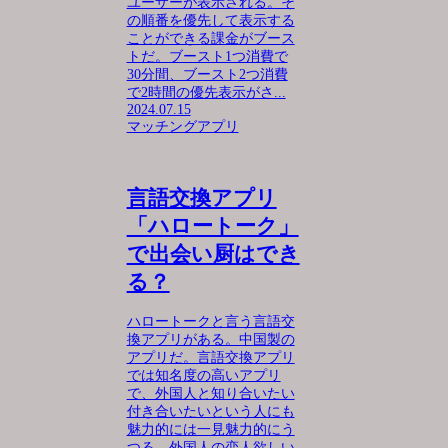
ユーザーが表示される。そ
の順番を優先して表示する
ことができる課金がブース
トだ。ブースト1つ消費で
30分間、ブースト2つ消費
で2時間の優先表示がさ...
2024.07.15
マッチングアプリ
言語交換アプリ
「ハロートーク」
で出会い厨はでき
る？
ハロートークと言う言語交
換アプリがある。中国製の
アプリだ。言語交換アプリ
では知名度の高いアプリ
で、外国人と知り合いたい
付き合いたいという人にも
魅力的には一見魅力的にう
つる。外国人の恋人欲しい