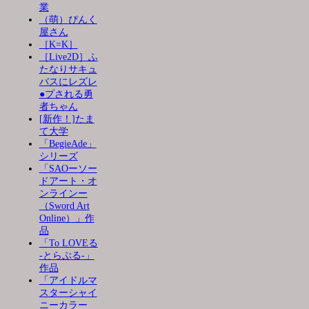
業
（萌）ぴんく
屋さん
［K=K］
［Live2D］ふ
たなりサキュ
バスにレズレ
●プされる勇
者ちゃん
[新作！]たま
て大学
「BegieAde」
シリーズ
「SAOーソー
ドアート・オ
ンラインー
（Sword Art
Online）」作
品
「To LOVEる
-とらぶる-」
作品
「アイドルマ
スターシャイ
ニーカラー