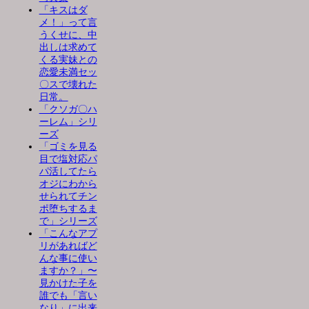
「キスはダ
メ！」って言
うくせに、中
出しは求めて
くる実妹との
恋愛未満セッ
〇スで壊れた
日常。
「クソガ〇ハ
ーレム」シリ
ーズ
「ゴミを見る
目で塩対応パ
パ活してたら
オジにわから
せられてチン
ポ堕ちするま
で」シリーズ
「こんなアプ
リがあればど
んな事に使い
ますか？」〜
見かけた子を
誰でも「言い
なり」に出来