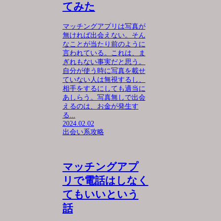
てみた
マッチングアプリは写真が
無ければ出会えない。そん
なことが当たり前のように
言われている。これは、ま
ぎれもない事実だと思う。
自分が使う時に写真を載せ
ていない人は無視するし、
相手をするにしても適当に
あしらう。写真無しで出会
えるのは、お金が発生す
る...
2024.02.02
出会い系攻略
マッチングアプ
リで電話はしなく
てもいいという
話