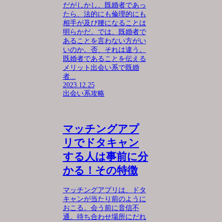
だがしかし、既婚者であっ
たら、法的にも倫理的にも
相手が及び腰になることは
明らかだ。では、既婚者で
あることを言わない方がい
いのか。否、それは違う。
既婚者であることを伝える
メリット出会い系で既婚
者...
2023.12.25
出会い系攻略
マッチングアプ
リでドタキャン
する人は事前に分
かる！その特徴
マッチングアプリは、ドタ
キャンが当たり前のように
おこる。会う前に音信不
通。待ち合わせ場所にだれ