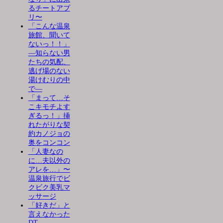
るチートアプ
リ〜
「こんな温泉
旅館、聞いて
ないっ！！」
―知らない男
たちの気配、
逃げ場のない
湯けむりの中
で―
「まって…そ
こキモチよす
ぎるっ！」挿
れたがりな契
約カノジョの
奥をコンコン
「人妻なの
に…夫以外の
アレを…」〜
温泉旅行でビ
クビク美乳マ
ッサージ
「好きだ」と
言えなかった
DT