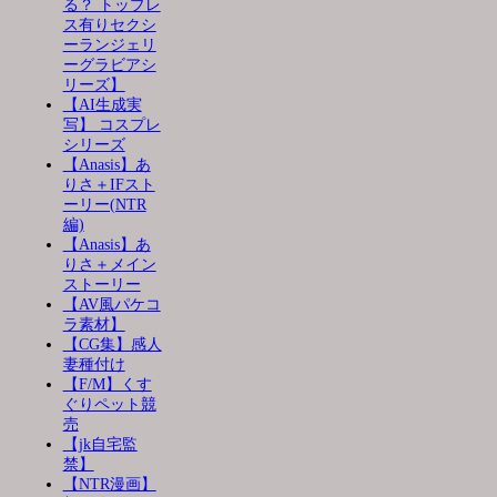
る？ トップレ
ス有りセクシ
ーランジェリ
ーグラビアシ
リーズ】
【AI生成実
写】 コスプレ
シリーズ
【Anasis】あ
りさ＋IFスト
ーリー(NTR
編)
【Anasis】あ
りさ＋メイン
ストーリー
【AV風パケコ
ラ素材】
【CG集】感人
妻種付け
【F/M】くす
ぐりペット競
売
【jk自宅監
禁】
【NTR漫画】