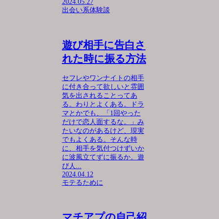
2024.05.27
出会い系体験談
遊び相手に告白さ
れた時に振る方法
セフレやワンナイトの相手
に付き合って欲しいと雰囲
気を出されることってあ
る。わりとよくある。ドラ
マとかでも、「1回やった
だけで恋人面するな。」み
たいなのがあるけど、現実
でもよくある。そんな時
に、相手を気付つけずいか
に波風立てずに振るか。遊
び人...
2024.04.12
モテるために
マチアプの自己紹