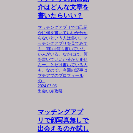
介はどんな文章を
書いたらいい？
マッチングアプリで自己紹
介に何を書いていいか分か
らないという人は多い。マ
ッチングアプリを見てみて
も、3割は何も書いていな
い人がいる。なかには、何
を書いていいか分かりませ
んー。とだけ書いている人
も。なので、今回の記事は
マチアプのプロフィール
の...
2024.03.06
出会い系攻略
マッチングアプ
リで顔写真無しで
出会えるのか試し