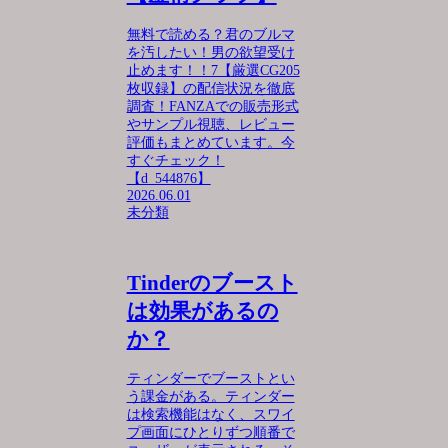
無料で読める？君のブルマ
を汚したい！男の欲望受け
止めます！！7【厳選CG205
枚収録】の配信状況を徹底
調査！FANZAでの販売形式
やサンプル視聴、レビュー
評価もまとめています。今
すぐチェック！
【d_544876】
2026.06.01
未分類
Tinderのブースト
は効果があるの
か？
ティンダーでブーストとい
う課金がある。ティンダー
は検索機能はなく、スワイ
プ画面にひとりずつ順番で