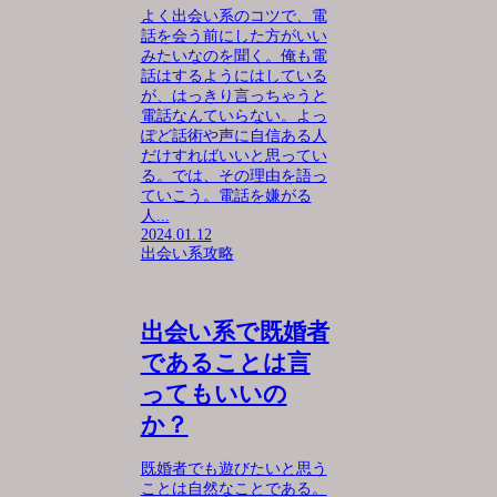
よく出会い系のコツで、電
話を会う前にした方がいい
みたいなのを聞く。俺も電
話はするようにはしている
が、はっきり言っちゃうと
電話なんていらない。よっ
ぽど話術や声に自信ある人
だけすればいいと思ってい
る。では、その理由を語っ
ていこう。電話を嫌がる
人...
2024.01.12
出会い系攻略
出会い系で既婚者
であることは言
ってもいいの
か？
既婚者でも遊びたいと思う
ことは自然なことである。