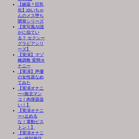
【媚薬＊巨乳
化】ゆいちゃ
んのメス堕ち
開発シリーズ
【実写風AI誰
かに似てい
る？ セクシー
グラビアシリ
ーズ】
【実演】マゾ
雌調教 変態オ
ナニー
【実演】声優
の女性器なめ
てみた
【実演オナニ
ー×敗北マン
コ！肉便器扱
い！】
【実演オナニ
ー×止める
な！電動ピス
トン！】
【実演オナニ
ー×絶対服従