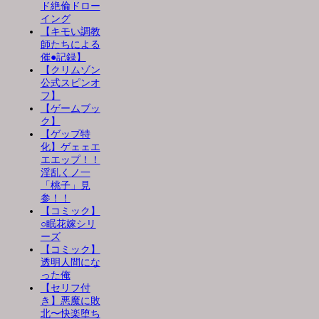
ド絶倫ドロー
イング
【キモい調教
師たちによる
催●記録】
【クリムゾン
公式スピンオ
フ】
【ゲームブッ
ク】
【ゲップ特
化】ゲェェエ
エエップ！！
淫乱くノ一
「桃子」見
参！！
【コミック】
○眠花嫁シリ
ーズ
【コミック】
透明人間にな
った俺
【セリフ付
き】悪魔に敗
北〜快楽堕ち