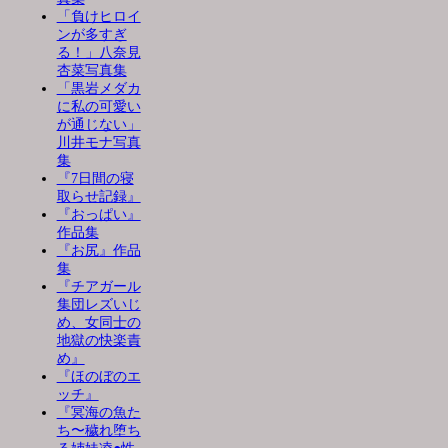
「負けヒロイ
ンが多すぎ
る！」八奈見
杏菜写真集
「黒岩メダカ
に私の可愛い
が通じない」
川井モナ写真
集
『7日間の寝
取らせ記録』
『おっぱい』
作品集
『お尻』作品
集
『チアガール
集団レズいじ
め、女同士の
地獄の快楽責
め』
『ほのぼのエ
ッチ』
『冥海の魚た
ち〜穢れ堕ち