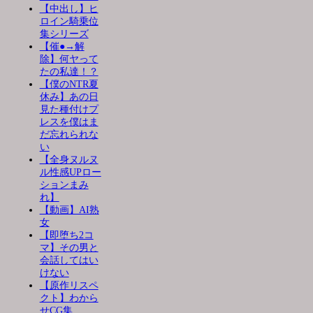
【中出し】ヒ
ロイン騎乗位
集シリーズ
【催●→解
除】何ヤって
たの私達！？
【僕のNTR夏
休み】あの日
見た種付けプ
レスを僕はま
だ忘れられな
い
【全身ヌルヌ
ル性感UPロー
ションまみ
れ】
【動画】AI熟
女
【即堕ち2コ
マ】その男と
会話してはい
けない
【原作リスペ
クト】わから
せCG集