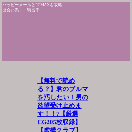
ハッピーメールとPCMAXを攻略
出会い系！一騎当千
【無料で読め
る？】君のブルマ
を汚したい！男の
欲望受け止めま
す！！7【厳選
CG205枚収録】
【虚構クラブ】