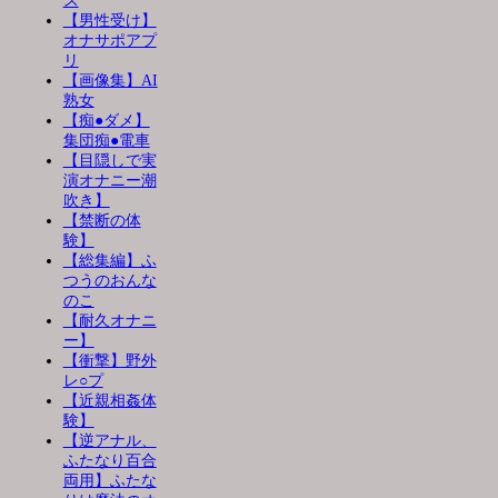
ス
【男性受け】
オナサポアプ
リ
【画像集】AI
熟女
【痴●ダメ】
集団痴●電車
【目隠しで実
演オナニー潮
吹き】
【禁断の体
験】
【総集編】ふ
つうのおんな
のこ
【耐久オナニ
ー】
【衝撃】野外
レ○プ
【近親相姦体
験】
【逆アナル、
ふたなり百合
両用】ふたな