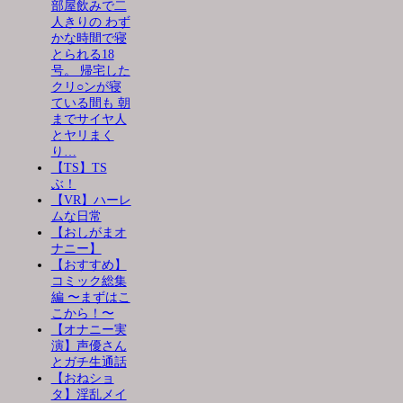
部屋飲みで二
人きりの わず
かな時間で寝
とられる18
号。 帰宅した
クリ○ンが寝
ている間も 朝
までサイヤ人
とヤリまく
り…
【TS】TS
ぶ！
【VR】ハーレ
ムな日常
【おしがまオ
ナニー】
【おすすめ】
コミック総集
編 〜まずはこ
こから！〜
【オナニー実
演】声優さん
とガチ生通話
【おねショ
タ】淫乱メイ