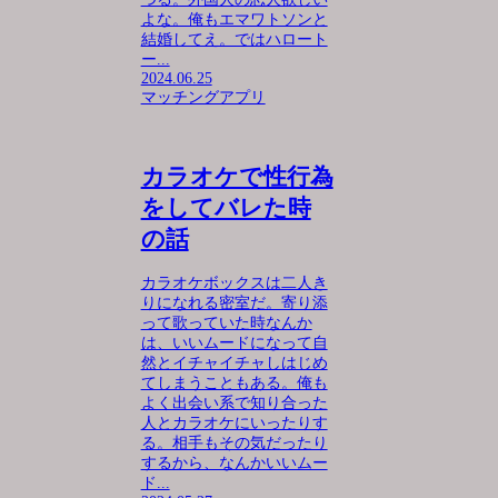
よな。俺もエマワトソンと
結婚してえ。ではハロート
ー...
2024.06.25
マッチングアプリ
カラオケで性行為
をしてバレた時
の話
カラオケボックスは二人き
りになれる密室だ。寄り添
って歌っていた時なんか
は、いいムードになって自
然とイチャイチャしはじめ
てしまうこともある。俺も
よく出会い系で知り合った
人とカラオケにいったりす
る。相手もその気だったり
するから、なんかいいムー
ド...