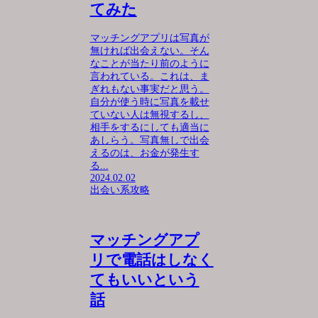
てみた
マッチングアプリは写真が
無ければ出会えない。そん
なことが当たり前のように
言われている。これは、ま
ぎれもない事実だと思う。
自分が使う時に写真を載せ
ていない人は無視するし、
相手をするにしても適当に
あしらう。写真無しで出会
えるのは、お金が発生す
る...
2024.02.02
出会い系攻略
マッチングアプ
リで電話はしなく
てもいいという
話