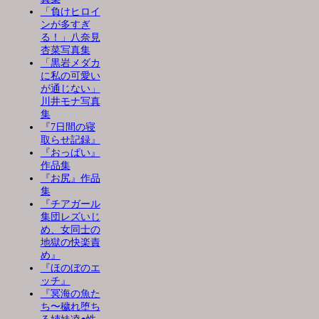
「負けヒロイ
ンが多すぎ
る！」八奈見
杏菜写真集
「黒岩メダカ
に私の可愛い
が通じない」
川井モナ写真
集
『7日間の寝
取らせ記録』
『おっぱい』
作品集
『お尻』作品
集
『チアガール
集団レズいじ
め、女同士の
地獄の快楽責
め』
『ほのぼのエ
ッチ』
『冥海の魚た
ち〜穢れ堕ち