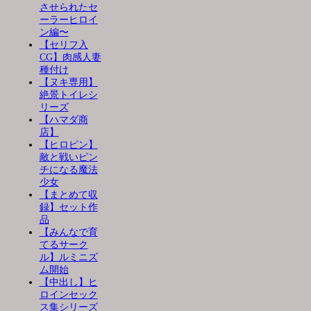
させられたセ
ーラーヒロイ
ン編〜
【セリフ入
CG】肉感人妻
種付け
【ヌキ専用】
絶景トイレシ
リーズ
【ハマダ商
店】
【ヒロピン】
敵と戦いピン
チになる魔法
少女
【まとめて収
録】セット作
品
【みんなで育
てるサーク
ル】ルミニズ
ム開始
【中出し】ヒ
ロインセック
ス集シリーズ