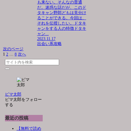
も来ない。そんなの普通
だ。迷惑な話だが、このド
タキャン野郎どもは見分け
ることができる。今回は、
それを伝授したい。ドタキ
ャンをする人の特徴ドタキ
ャン...
2023.11.17
出会い系攻略
次のページ
1
2
…
8
次へ
ピマ太郎
ピマ太郎をフォロー
する
最近の投稿
【無料で読め