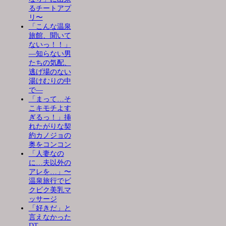
るチートアプ
リ〜
「こんな温泉
旅館、聞いて
ないっ！！」
―知らない男
たちの気配、
逃げ場のない
湯けむりの中
で―
「まって…そ
こキモチよす
ぎるっ！」挿
れたがりな契
約カノジョの
奥をコンコン
「人妻なの
に…夫以外の
アレを…」〜
温泉旅行でビ
クビク美乳マ
ッサージ
「好きだ」と
言えなかった
DT