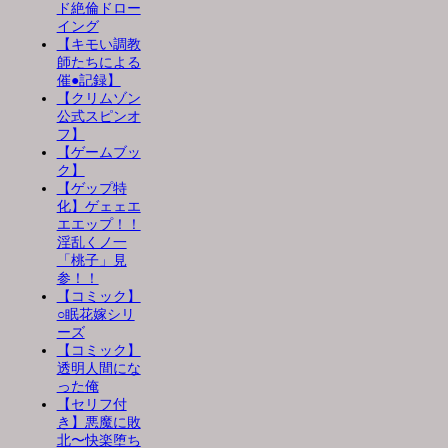
ド絶倫ドロー
イング
【キモい調教
師たちによる
催●記録】
【クリムゾン
公式スピンオ
フ】
【ゲームブッ
ク】
【ゲップ特
化】ゲェェエ
エエップ！！
淫乱くノ一
「桃子」見
参！！
【コミック】
○眠花嫁シリ
ーズ
【コミック】
透明人間にな
った俺
【セリフ付
き】悪魔に敗
北〜快楽堕ち