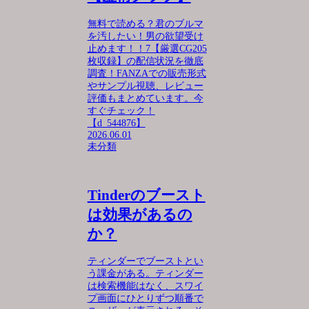
無料で読める？君のブルマ
を汚したい！男の欲望受け
止めます！！7【厳選CG205
枚収録】の配信状況を徹底
調査！FANZAでの販売形式
やサンプル視聴、レビュー
評価もまとめています。今
すぐチェック！
【d_544876】
2026.06.01
未分類
Tinderのブースト
は効果があるの
か？
ティンダーでブーストとい
う課金がある。ティンダー
は検索機能はなく、スワイ
プ画面にひとりずつ順番で