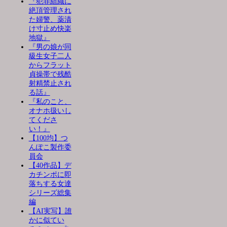
『犯罪組織に
絶頂管理され
た婦警、薬漬
け寸止め快楽
地獄』
『男の娘が同
級生女子二人
からフラット
貞操帯で残酷
射精禁止され
る話』
『私のこと、
オナホ扱いし
てくださ
い！』
【100均】つ
んぽこ製作委
員会
【40作品】デ
カチンポに即
落ちする女達
シリーズ総集
編
【AI実写】誰
かに似てい