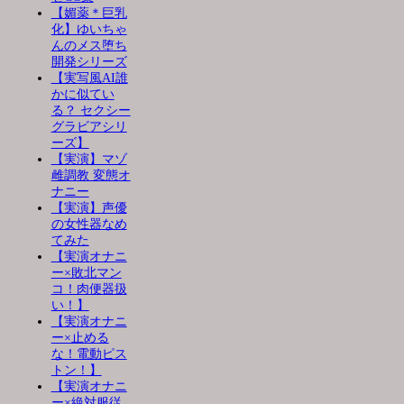
【媚薬＊巨乳
化】ゆいちゃ
んのメス堕ち
開発シリーズ
【実写風AI誰
かに似てい
る？ セクシー
グラビアシリ
ーズ】
【実演】マゾ
雌調教 変態オ
ナニー
【実演】声優
の女性器なめ
てみた
【実演オナニ
ー×敗北マン
コ！肉便器扱
い！】
【実演オナニ
ー×止める
な！電動ピス
トン！】
【実演オナニ
ー×絶対服従