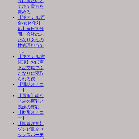
りは魔法のオ
ナホで貴方を
責める
【逆アナル/百
合/女体化対
応】毎日10分
間、会社のふ
たなり女性の
性処理担当で
す。
【逆アナル/逆
NTR】おほ声
下品交尾でふ
たなりに寝取
られる僕
【通話オナニ
ー】
【選択】幼な
じみの巨乳と
義妹の貧乳
【酩酊オナニ
ー】
【閲覧注意】
ゾンビ乱交セ
ックスパーテ