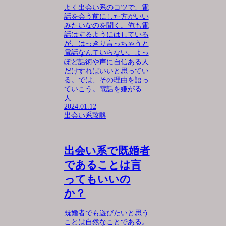
よく出会い系のコツで、電
話を会う前にした方がいい
みたいなのを聞く。俺も電
話はするようにはしている
が、はっきり言っちゃうと
電話なんていらない。よっ
ぽど話術や声に自信ある人
だけすればいいと思ってい
る。では、その理由を語っ
ていこう。電話を嫌がる
人...
2024.01.12
出会い系攻略
出会い系で既婚者
であることは言
ってもいいの
か？
既婚者でも遊びたいと思う
ことは自然なことである。