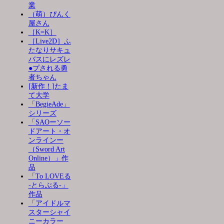
業
（萌）ぴんく
屋さん
［K=K］
［Live2D］ふ
たなりサキュ
バスにレズレ
●プされる勇
者ちゃん
[新作！]たま
て大学
「BegieAde」
シリーズ
「SAOーソー
ドアート・オ
ンラインー
（Sword Art
Online）」作
品
「To LOVEる
-とらぶる-」
作品
「アイドルマ
スターシャイ
ニーカラー