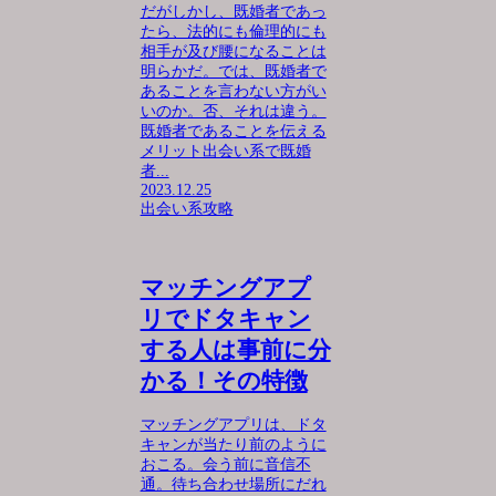
だがしかし、既婚者であっ
たら、法的にも倫理的にも
相手が及び腰になることは
明らかだ。では、既婚者で
あることを言わない方がい
いのか。否、それは違う。
既婚者であることを伝える
メリット出会い系で既婚
者...
2023.12.25
出会い系攻略
マッチングアプ
リでドタキャン
する人は事前に分
かる！その特徴
マッチングアプリは、ドタ
キャンが当たり前のように
おこる。会う前に音信不
通。待ち合わせ場所にだれ