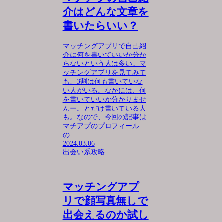
介はどんな文章を
書いたらいい？
マッチングアプリで自己紹
介に何を書いていいか分か
らないという人は多い。マ
ッチングアプリを見てみて
も、3割は何も書いていな
い人がいる。なかには、何
を書いていいか分かりませ
んー。とだけ書いている人
も。なので、今回の記事は
マチアプのプロフィール
の...
2024.03.06
出会い系攻略
マッチングアプ
リで顔写真無しで
出会えるのか試し