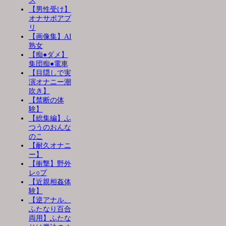
ス
【男性受け】
オナサポアプ
リ
【画像集】AI
熟女
【痴●ダメ】
集団痴●電車
【目隠しで実
演オナニー潮
吹き】
【禁断の体
験】
【総集編】ふ
つうのおんな
のこ
【耐久オナニ
ー】
【衝撃】野外
レ○プ
【近親相姦体
験】
【逆アナル、
ふたなり百合
両用】ふたな