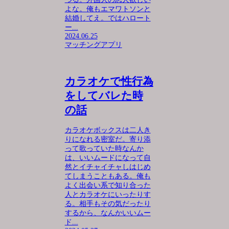
よな。俺もエマワトソンと
結婚してえ。ではハロート
ー...
2024.06.25
マッチングアプリ
カラオケで性行為
をしてバレた時
の話
カラオケボックスは二人き
りになれる密室だ。寄り添
って歌っていた時なんか
は、いいムードになって自
然とイチャイチャしはじめ
てしまうこともある。俺も
よく出会い系で知り合った
人とカラオケにいったりす
る。相手もその気だったり
するから、なんかいいムー
ド...