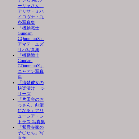
デレる隣のア
ーリャさん」
アリサ・ミハ
イロヴナ・九
条写真集
「機動戦士
Gundam
GQuuuuuuX」
アマテ・ユズ
リハ写真集
「機動戦士
Gundam
GQuuuuuuX」
ニャアン写真
集
「清楚彼女の
快楽漬け 」シ
リーズ
「片田舎のお
っさん、剣聖
になる」アリ
ューシア・シ
トラス 写真集
「紫雲寺家の
子〇たち」写
真集