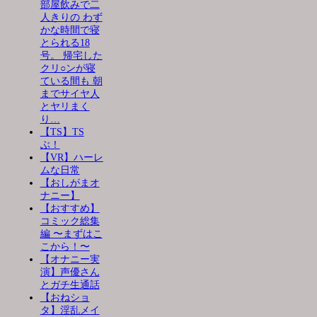
部屋飲みで二
人きりの わず
かな時間で寝
とられる18
号。 帰宅した
クリ○ンが寝
ている間も 朝
までサイヤ人
とヤリまく
り…
【TS】TS
ぶ！
【VR】ハーレ
ムな日常
【おしがまオ
ナニー】
【おすすめ】
コミック総集
編 〜まずはこ
こから！〜
【オナニー実
演】声優さん
とガチ生通話
【おねショ
タ】淫乱メイ