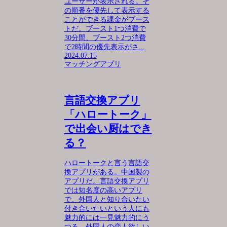
ユーザーが表示される。そ
の順番を優先して表示する
ことができる課金がブース
トだ。ブースト1つ消費で
30分間、ブースト2つ消費
で2時間の優先表示がさ...
2024.07.15
マッチングアプリ
言語交換アプリ
「ハロートーク」
で出会い厨はでき
る？
ハロートークと言う言語交
換アプリがある。中国製の
アプリだ。言語交換アプリ
では知名度の高いアプリ
で、外国人と知り合いたい
付き合いたいという人にも
魅力的には一見魅力的にう
つる。外国人の恋人欲しい