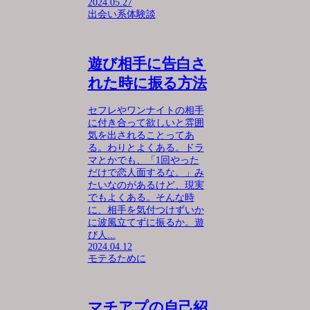
2024.05.27
出会い系体験談
遊び相手に告白さ
れた時に振る方法
セフレやワンナイトの相手
に付き合って欲しいと雰囲
気を出されることってあ
る。わりとよくある。ドラ
マとかでも、「1回やった
だけで恋人面するな。」み
たいなのがあるけど、現実
でもよくある。そんな時
に、相手を気付つけずいか
に波風立てずに振るか。遊
び人...
2024.04.12
モテるために
マチアプの自己紹