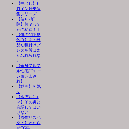
【中出し】ヒ
ロイン騎乗位
集シリーズ
【催●→解
除】何ヤって
たの私達！？
【僕のNTR夏
休み】あの日
見た種付けプ
レスを僕はま
だ忘れられな
い
【全身ヌルヌ
ル性感UPロー
ションまみ
れ】
【動画】AI熟
女
【即堕ち2コ
マ】その男と
会話してはい
けない
【原作リスペ
クト】わから
せCG集