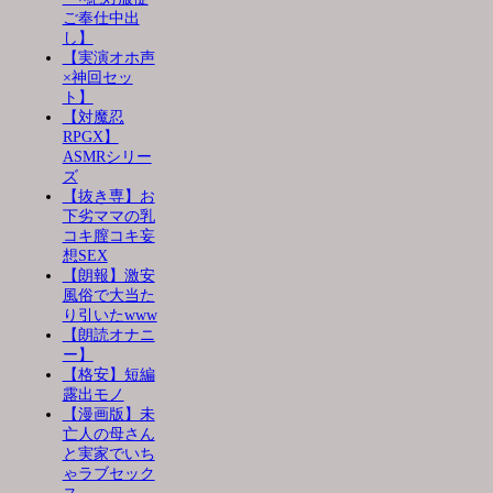
ご奉仕中出
し】
【実演オホ声
×神回セッ
ト】
【対魔忍
RPGX】
ASMRシリー
ズ
【抜き専】お
下劣ママの乳
コキ膣コキ妄
想SEX
【朗報】激安
風俗で大当た
り引いたwww
【朗読オナニ
ー】
【格安】短編
露出モノ
【漫画版】未
亡人の母さん
と実家でいち
ゃラブセック