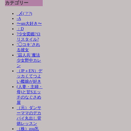
カテゴリー
_〆(´?`?)
-A
〜sm大好き〜
：D
?少女図鑑?ロ
リスタイル?
’◯コキ’され
る彼女
’囚人兵’魔法
少女野中カレ
ン
（JP＋EN）デ
ッカくてつよ
い艦娘が好き
(人妻・主婦・
母)と甘Sエッ
チのなぐさめ
屋
（元）ダンサ
ーママのデカ
パイ丸出し背
徳レッスン
（株）zou乳