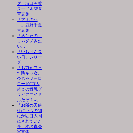
ズ」樋口円香
ヌード＆SEX
写真集
「アオのハ
コ」鹿野千夏
写真集
「あなたの」
じゃダメみた
い…
「いちばん長
い日」シリー
ズ
「お前がフっ
た陰キャ女、
今じゃフォロ
ワー100万人
超えの爆乳グ
ラビアアイド
ルだぞ？w」
「お隣の天使
様にいつの間
にか駄目人間
にされていた
件」椎名真昼
写真集