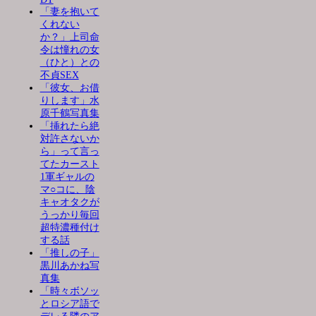
「妻を抱いて
くれない
か？」上司命
令は憧れの女
（ひと）との
不貞SEX
「彼女、お借
りします」水
原千鶴写真集
「挿れたら絶
対許さないか
ら」って言っ
てたカースト
1軍ギャルの
マ○コに、陰
キャオタクが
うっかり毎回
超特濃種付け
する話
「推しの子」
黒川あかね写
真集
「時々ボソッ
とロシア語で