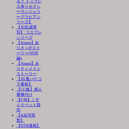
る？ トップレ
ス有りセクシ
ーランジェリ
ーグラビアシ
リーズ】
【AI生成実
写】 コスプレ
シリーズ
【Anasis】あ
りさ＋IFスト
ーリー(NTR
編)
【Anasis】あ
りさ＋メイン
ストーリー
【AV風パケコ
ラ素材】
【CG集】感人
妻種付け
【F/M】くす
ぐりペット競
売
【jk自宅監
禁】
【NTR漫画】