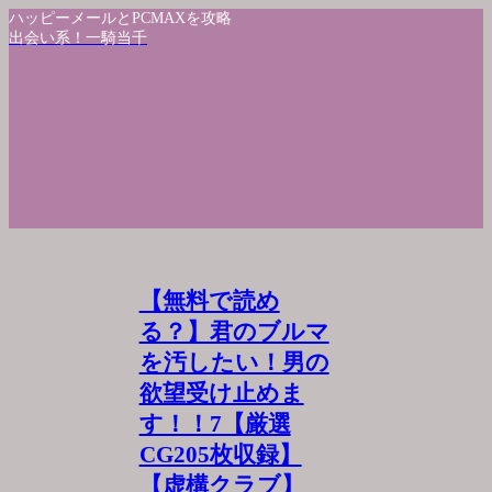
ハッピーメールとPCMAXを攻略
出会い系！一騎当千
【無料で読め
る？】君のブルマ
を汚したい！男の
欲望受け止めま
す！！7【厳選
CG205枚収録】
【虚構クラブ】