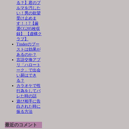
る？】君のブ
ルマを汚した
い！男の欲望
受け止めま
す！！7【厳
選CG205枚収
録】 【虚構ク
ラブ】
Tinderのブー
ストは効果が
あるのか？
言語交換アプ
リ「ハロート
ーク」で出会
い厨はでき
る？
カラオケで性
行為をしてバ
レた時の話
遊び相手に告
白された時に
振る方法
最近のコメント