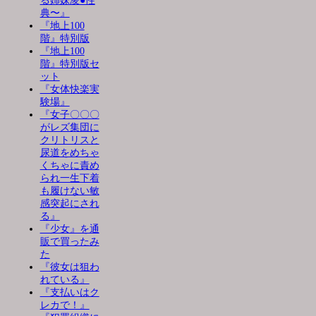
る姉妹凌●性
典〜』
『地上100
階』特別版
『地上100
階』特別版セ
ット
『女体快楽実
験場』
『女子〇〇〇
がレズ集団に
クリトリスと
尿道をめちゃ
くちゃに責め
られ一生下着
も履けない敏
感突起にされ
る』
『少女』を通
販で買ったみ
た
『彼女は狙わ
れている』
『支払いはク
レカで！』