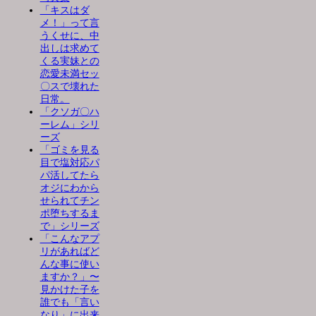
「キスはダ
メ！」って言
うくせに、中
出しは求めて
くる実妹との
恋愛未満セッ
〇スで壊れた
日常。
「クソガ〇ハ
ーレム」シリ
ーズ
「ゴミを見る
目で塩対応パ
パ活してたら
オジにわから
せられてチン
ポ堕ちするま
で」シリーズ
「こんなアプ
リがあればど
んな事に使い
ますか？」〜
見かけた子を
誰でも「言い
なり」に出来