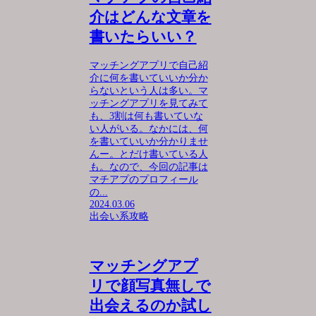
介はどんな文章を
書いたらいい？
マッチングアプリで自己紹
介に何を書いていいか分か
らないという人は多い。マ
ッチングアプリを見てみて
も、3割は何も書いていな
い人がいる。なかには、何
を書いていいか分かりませ
んー。とだけ書いている人
も。なので、今回の記事は
マチアプのプロフィール
の...
2024.03.06
出会い系攻略
マッチングアプ
リで顔写真無しで
出会えるのか試し