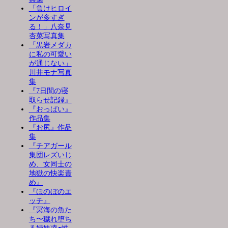
「負けヒロイ
ンが多すぎ
る！」八奈見
杏菜写真集
「黒岩メダカ
に私の可愛い
が通じない」
川井モナ写真
集
『7日間の寝
取らせ記録』
『おっぱい』
作品集
『お尻』作品
集
『チアガール
集団レズいじ
め、女同士の
地獄の快楽責
め』
『ほのぼのエ
ッチ』
『冥海の魚た
ち〜穢れ堕ち