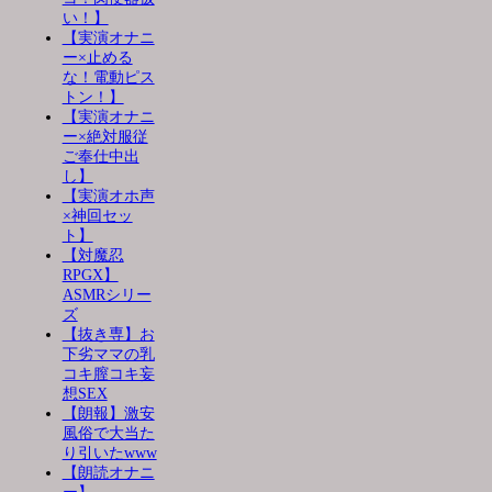
い！】
【実演オナニ
ー×止める
な！電動ピス
トン！】
【実演オナニ
ー×絶対服従
ご奉仕中出
し】
【実演オホ声
×神回セッ
ト】
【対魔忍
RPGX】
ASMRシリー
ズ
【抜き専】お
下劣ママの乳
コキ膣コキ妄
想SEX
【朗報】激安
風俗で大当た
り引いたwww
【朗読オナニ