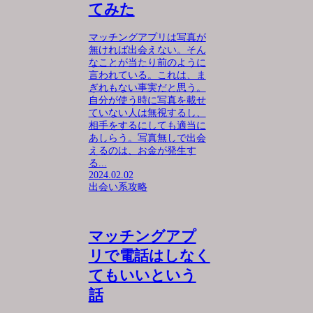
てみた
マッチングアプリは写真が
無ければ出会えない。そん
なことが当たり前のように
言われている。これは、ま
ぎれもない事実だと思う。
自分が使う時に写真を載せ
ていない人は無視するし、
相手をするにしても適当に
あしらう。写真無しで出会
えるのは、お金が発生す
る...
2024.02.02
出会い系攻略
マッチングアプ
リで電話はしなく
てもいいという
話