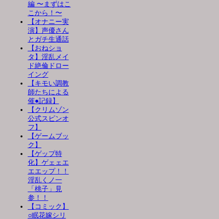
編 〜まずはこ
こから！〜
【オナニー実
演】声優さん
とガチ生通話
【おねショ
タ】淫乱メイ
ド絶倫ドロー
イング
【キモい調教
師たちによる
催●記録】
【クリムゾン
公式スピンオ
フ】
【ゲームブッ
ク】
【ゲップ特
化】ゲェェエ
エエップ！！
淫乱くノ一
「桃子」見
参！！
【コミック】
○眠花嫁シリ