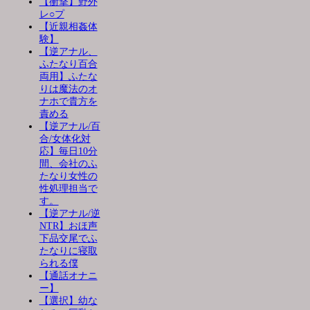
【衝撃】野外
レ○プ
【近親相姦体
験】
【逆アナル、
ふたなり百合
両用】ふたな
りは魔法のオ
ナホで貴方を
責める
【逆アナル/百
合/女体化対
応】毎日10分
間、会社のふ
たなり女性の
性処理担当で
す。
【逆アナル/逆
NTR】おほ声
下品交尾でふ
たなりに寝取
られる僕
【通話オナニ
ー】
【選択】幼な