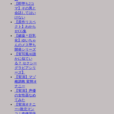
【即堕ち2コ
マ】その男と
会話してはい
けない
【原作リスペ
クト】わから
せCG集
【媚薬＊巨乳
化】ゆいちゃ
んのメス堕ち
開発シリーズ
【実写風AI誰
かに似てい
る？ セクシー
グラビアシリ
ーズ】
【実演】マゾ
雌調教 変態オ
ナニー
【実演】声優
の女性器なめ
てみた
【実演オナニ
ー×敗北マン
コ！肉便器扱