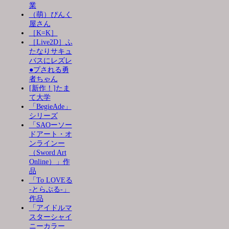
業
（萌）ぴんく
屋さん
［K=K］
［Live2D］ふ
たなりサキュ
バスにレズレ
●プされる勇
者ちゃん
[新作！]たま
て大学
「BegieAde」
シリーズ
「SAOーソー
ドアート・オ
ンラインー
（Sword Art
Online）」作
品
「To LOVEる
-とらぶる-」
作品
「アイドルマ
スターシャイ
ニーカラー