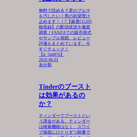
無料で読める？君のブルマ
を汚したい！男の欲望受け
止めます！！7【厳選CG205
枚収録】の配信状況を徹底
調査！FANZAでの販売形式
やサンプル視聴、レビュー
評価もまとめています。今
すぐチェック！
【d_544876】
2026.06.01
未分類
Tinderのブースト
は効果があるの
か？
ティンダーでブーストとい
う課金がある。ティンダー
は検索機能はなく、スワイ
プ画面にひとりずつ順番で