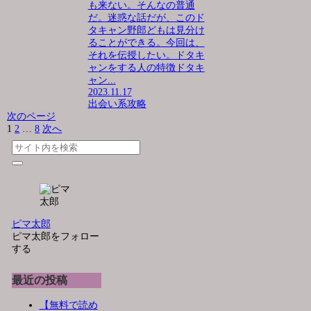
も来ない。そんなの普通
だ。迷惑な話だが、このド
タキャン野郎どもは見分け
ることができる。今回は、
それを伝授したい。ドタキ
ャンをする人の特徴ドタキ
ャン...
2023.11.17
出会い系攻略
次のページ
1
2
…
8
次へ
ピマ太郎
ピマ太郎をフォロー
する
最近の投稿
【無料で読め