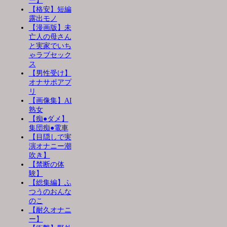
ー】
【格安】短編
露出モノ
【漫画版】未
亡人の母さん
と実家でいち
ゃラブセック
ス
【男性受け】
オナサポアプ
リ
【画像集】AI
熟女
【痴●ダメ】
集団痴●電車
【目隠しで実
演オナニー潮
吹き】
【禁断の体
験】
【総集編】ふ
つうのおんな
のこ
【耐久オナニ
ー】