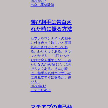
2024.05.27
出会い系体験談
遊び相手に告白さ
れた時に振る方法
セフレやワンナイトの相手
に付き合って欲しいと雰囲
気を出されることってあ
る。わりとよくある。ドラ
マとかでも、「1回やった
だけで恋人面するな。」み
たいなのがあるけど、現実
でもよくある。そんな時
に、相手を気付つけずいか
に波風立てずに振るか。遊
び人...
2024.04.12
モテるために
マチアプの自己紹