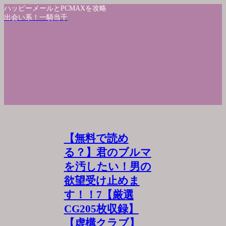
ハッピーメールとPCMAXを攻略
出会い系！一騎当千
【無料で読め
る？】君のブルマ
を汚したい！男の
欲望受け止めま
す！！7【厳選
CG205枚収録】
【虚構クラブ】