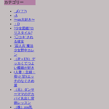
カテゴリー
_〆(´?`?)
-A
〜sm大好き〜
：D
?少女図鑑?ロ
リスタイル?
’◯コキ’され
る彼女
’囚人兵’魔法
少女野中カレ
ン
（JP＋EN）デ
ッカくてつよ
い艦娘が好き
(人妻・主婦・
母)と甘Sエッ
チのなぐさめ
屋
（元）ダンサ
ーママのデカ
パイ丸出し背
徳レッスン
（株）zou乳