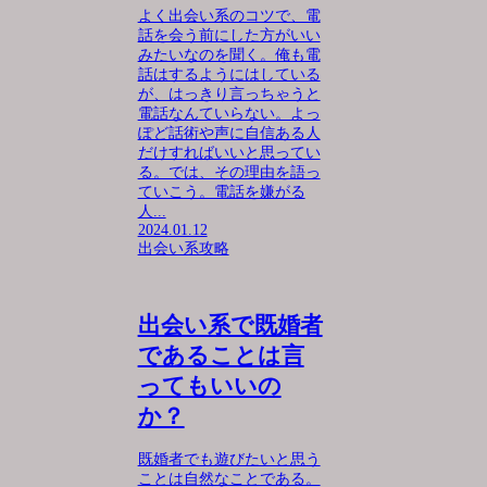
よく出会い系のコツで、電
話を会う前にした方がいい
みたいなのを聞く。俺も電
話はするようにはしている
が、はっきり言っちゃうと
電話なんていらない。よっ
ぽど話術や声に自信ある人
だけすればいいと思ってい
る。では、その理由を語っ
ていこう。電話を嫌がる
人...
2024.01.12
出会い系攻略
出会い系で既婚者
であることは言
ってもいいの
か？
既婚者でも遊びたいと思う
ことは自然なことである。