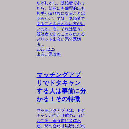
だがしかし、既婚者であっ
たら、法的にも倫理的にも
相手が及び腰になることは
明らかだ。では、既婚者で
あることを言わない方がい
いのか。否、それは違う。
既婚者であることを伝える
メリット出会い系で既婚
者...
2023.12.25
出会い系攻略
マッチングアプ
リでドタキャン
する人は事前に分
かる！その特徴
マッチングアプリは、ドタ
キャンが当たり前のように
おこる。会う前に音信不
通。待ち合わせ場所にだれ