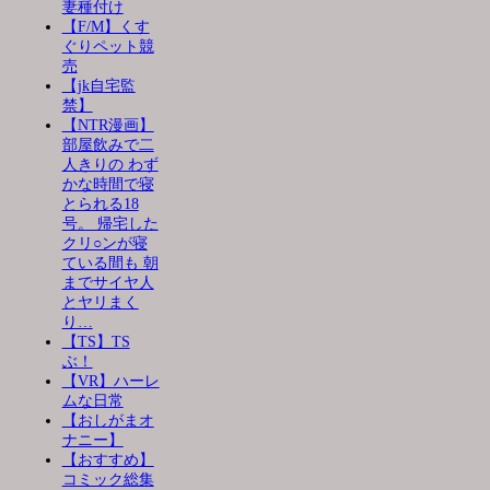
妻種付け
【F/M】くす
ぐりペット競
売
【jk自宅監
禁】
【NTR漫画】
部屋飲みで二
人きりの わず
かな時間で寝
とられる18
号。 帰宅した
クリ○ンが寝
ている間も 朝
までサイヤ人
とヤリまく
り…
【TS】TS
ぶ！
【VR】ハーレ
ムな日常
【おしがまオ
ナニー】
【おすすめ】
コミック総集