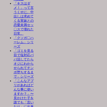
「キスはダ
メ！」って言
うくせに、中
出しは求めて
くる実妹との
恋愛未満セッ
〇スで壊れた
日常。
「クソガ〇ハ
ーレム」シリ
ーズ
「ゴミを見る
目で塩対応パ
パ活してたら
オジにわから
せられてチン
ポ堕ちするま
で」シリーズ
「こんなアプ
リがあればど
んな事に使い
ますか？」〜
見かけた子を
誰でも「言い
なり」に出来