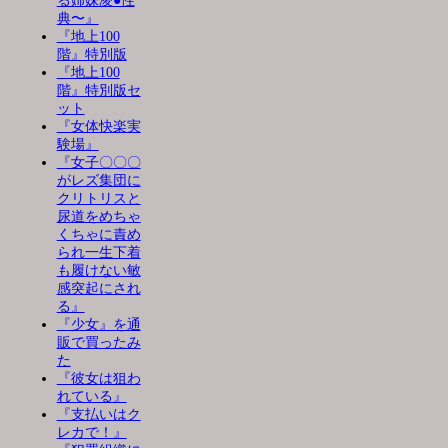
る姉妹凌●性
典〜』
『地上100
階』特別版
『地上100
階』特別版セ
ット
『女体快楽実
験場』
『女子〇〇〇
がレズ集団に
クリトリスと
尿道をめちゃ
くちゃに責め
られ一生下着
も履けない敏
感突起にされ
る』
『少女』を通
販で買ったみ
た
『彼女は狙わ
れている』
『支払いはク
レカで！』