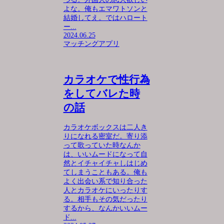
よな。俺もエマワトソンと
結婚してえ。ではハロート
ー...
2024.06.25
マッチングアプリ
カラオケで性行為
をしてバレた時
の話
カラオケボックスは二人き
りになれる密室だ。寄り添
って歌っていた時なんか
は、いいムードになって自
然とイチャイチャしはじめ
てしまうこともある。俺も
よく出会い系で知り合った
人とカラオケにいったりす
る。相手もその気だったり
するから、なんかいいムー
ド...