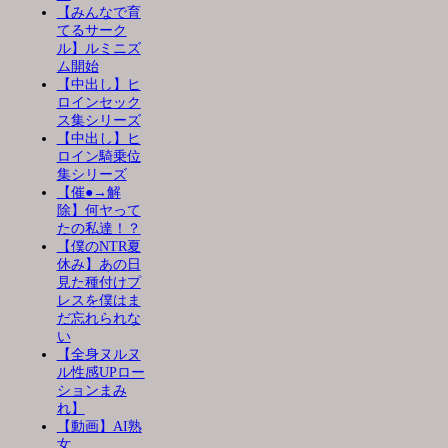
【みんなで育
てるサーク
ル】ルミニズ
ム開始
【中出し】ヒ
ロインセック
ス集シリーズ
【中出し】ヒ
ロイン騎乗位
集シリーズ
【催●→解
除】何ヤって
たの私達！？
【僕のNTR夏
休み】あの日
見た種付けプ
レスを僕はま
だ忘れられな
い
【全身ヌルヌ
ル性感UPロー
ションまみ
れ】
【動画】AI熟
女