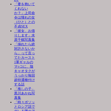
「妻を抱いて
くれない
か？」上司命
令は憧れの女
（ひと）との
不貞SEX
「彼女、お借
りします」水
原千鶴写真集
「挿れたら絶
対許さないか
ら」って言っ
てたカースト
1軍ギャルの
マ○コに、陰
キャオタクが
うっかり毎回
超特濃種付け
する話
「推しの子」
黒川あかね写
真集
「時々ボソッ
とロシア語で