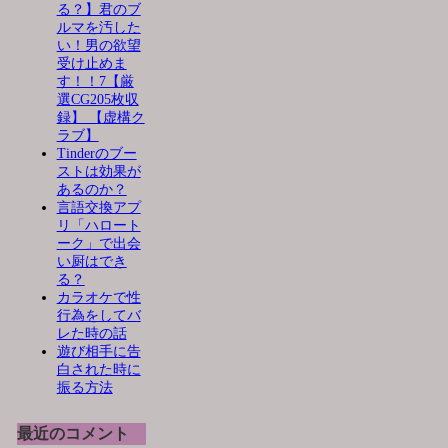
る？】君のブ
ルマを汚した
い！男の欲望
受け止めま
す！！7【厳
選CG205枚収
録】 【虚構ク
ラブ】
Tinderのブー
ストは効果が
あるのか？
言語交換アプ
リ「ハロート
ーク」で出会
い厨はでき
る？
カラオケで性
行為をしてバ
レた時の話
遊び相手に告
白された時に
振る方法
最近のコメント