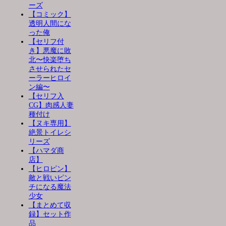
ーズ
【コミック】
透明人間にな
った俺
【セリフ付
き】悪魔に敗
北〜快楽堕ち
させられたセ
ーラーヒロイ
ン編〜
【セリフ入
CG】肉感人妻
種付け
【ヌキ専用】
絶景トイレシ
リーズ
【ハマダ商
店】
【ヒロピン】
敵と戦いピン
チになる魔法
少女
【まとめて収
録】セット作
品