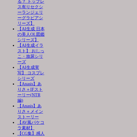
る？ トップレ
ス有りセクシ
ーランジェリ
ーグラビアシ
リーズ】
【AI生成 日本
の美人OL図鑑
シリーズ】
【AI生成イラ
スト】 おしっ
こ・放尿シリ
ーズ
【AI生成実
写】 コスプレ
シリーズ
【Anasis】あ
りさ＋IFスト
ーリー(NTR
編)
【Anasis】あ
りさ＋メイン
ストーリー
【AV風パケコ
ラ素材】
【CG集】感人