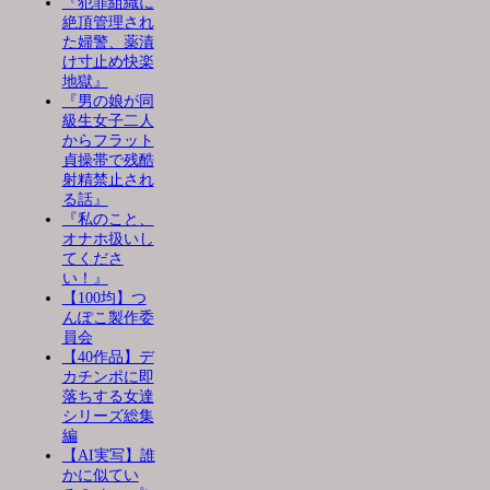
『犯罪組織に
絶頂管理され
た婦警、薬漬
け寸止め快楽
地獄』
『男の娘が同
級生女子二人
からフラット
貞操帯で残酷
射精禁止され
る話』
『私のこと、
オナホ扱いし
てくださ
い！』
【100均】つ
んぽこ製作委
員会
【40作品】デ
カチンポに即
落ちする女達
シリーズ総集
編
【AI実写】誰
かに似てい