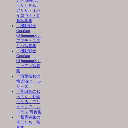
デレる隣のア
ーリャさん」
アリサ・ミハ
イロヴナ・九
条写真集
「機動戦士
Gundam
GQuuuuuuX」
アマテ・ユズ
リハ写真集
「機動戦士
Gundam
GQuuuuuuX」
ニャアン写真
集
「清楚彼女の
快楽漬け 」シ
リーズ
「片田舎のお
っさん、剣聖
になる」アリ
ューシア・シ
トラス 写真集
「紫雲寺家の
子〇たち」写
真集