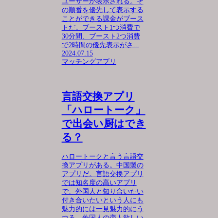
ユーザーが表示される。そ
の順番を優先して表示する
ことができる課金がブース
トだ。ブースト1つ消費で
30分間、ブースト2つ消費
で2時間の優先表示がさ...
2024.07.15
マッチングアプリ
言語交換アプリ
「ハロートーク」
で出会い厨はでき
る？
ハロートークと言う言語交
換アプリがある。中国製の
アプリだ。言語交換アプリ
では知名度の高いアプリ
で、外国人と知り合いたい
付き合いたいという人にも
魅力的には一見魅力的にう
つる。外国人の恋人欲しい