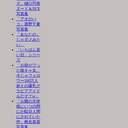
ズ」樋口円香
ヌード＆SEX
写真集
「アオのハ
コ」鹿野千夏
写真集
「あなたの」
じゃダメみた
い…
「いちばん長
い日」シリー
ズ
「お前がフっ
た陰キャ女、
今じゃフォロ
ワー100万人
超えの爆乳グ
ラビアアイド
ルだぞ？w」
「お隣の天使
様にいつの間
にか駄目人間
にされていた
件」椎名真昼
写真集