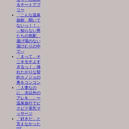
るチートアプ
リ〜
「こんな温泉
旅館、聞いて
ないっ！！」
―知らない男
たちの気配、
逃げ場のない
湯けむりの中
で―
「まって…そ
こキモチよす
ぎるっ！」挿
れたがりな契
約カノジョの
奥をコンコン
「人妻なの
に…夫以外の
アレを…」〜
温泉旅行でビ
クビク美乳マ
ッサージ
「好きだ」と
言えなかった
DT