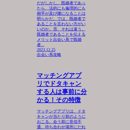
だがしかし、既婚者であっ
たら、法的にも倫理的にも
相手が及び腰になることは
明らかだ。では、既婚者で
あることを言わない方がい
いのか。否、それは違う。
既婚者であることを伝える
メリット出会い系で既婚
者...
2023.12.25
出会い系攻略
マッチングアプ
リでドタキャン
する人は事前に分
かる！その特徴
マッチングアプリは、ドタ
キャンが当たり前のように
おこる。会う前に音信不
通。待ち合わせ場所にだれ