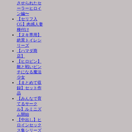
させられたセ
ーラーヒロイ
ン編〜
【セリフ入
CG】肉感人妻
種付け
【ヌキ専用】
絶景トイレシ
リーズ
【ハマダ商
店】
【ヒロピン】
敵と戦いピン
チになる魔法
少女
【まとめて収
録】セット作
品
【みんなで育
てるサーク
ル】ルミニズ
ム開始
【中出し】ヒ
ロインセック
ス集シリーズ