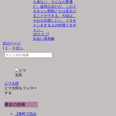
も来ない。そんなの普通
だ。迷惑な話だが、このド
タキャン野郎どもは見分け
ることができる。今回は、
それを伝授したい。ドタキ
ャンをする人の特徴ドタキ
ャン...
2023.11.17
出会い系攻略
次のページ
1
2
…
8
次へ
ピマ太郎
ピマ太郎をフォロー
する
最近の投稿
【無料で読め