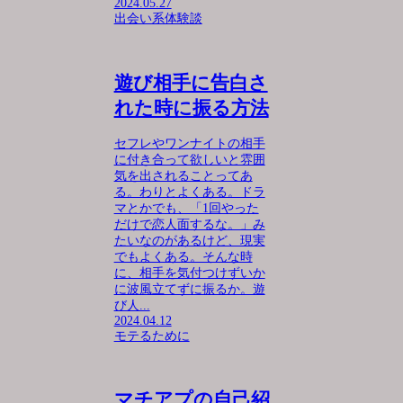
2024.05.27
出会い系体験談
遊び相手に告白さ
れた時に振る方法
セフレやワンナイトの相手
に付き合って欲しいと雰囲
気を出されることってあ
る。わりとよくある。ドラ
マとかでも、「1回やった
だけで恋人面するな。」み
たいなのがあるけど、現実
でもよくある。そんな時
に、相手を気付つけずいか
に波風立てずに振るか。遊
び人...
2024.04.12
モテるために
マチアプの自己紹