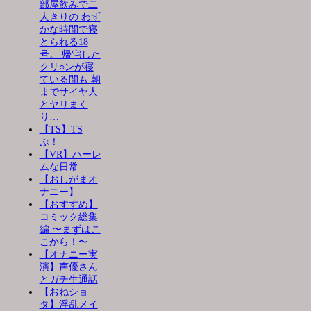
部屋飲みで二
人きりの わず
かな時間で寝
とられる18
号。 帰宅した
クリ○ンが寝
ている間も 朝
までサイヤ人
とヤリまく
り…
【TS】TS
ぶ！
【VR】ハーレ
ムな日常
【おしがまオ
ナニー】
【おすすめ】
コミック総集
編 〜まずはこ
こから！〜
【オナニー実
演】声優さん
とガチ生通話
【おねショ
タ】淫乱メイ