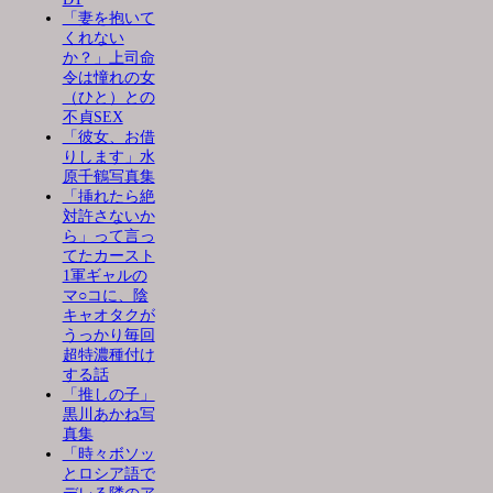
「妻を抱いて
くれない
か？」上司命
令は憧れの女
（ひと）との
不貞SEX
「彼女、お借
りします」水
原千鶴写真集
「挿れたら絶
対許さないか
ら」って言っ
てたカースト
1軍ギャルの
マ○コに、陰
キャオタクが
うっかり毎回
超特濃種付け
する話
「推しの子」
黒川あかね写
真集
「時々ボソッ
とロシア語で