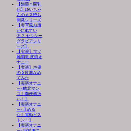
【媚薬＊巨乳
化】ゆいちゃ
んのメス堕ち
開発シリーズ
【実写風AI誰
かに似てい
る？ セクシー
グラビアシリ
ーズ】
【実演】マゾ
雌調教 変態オ
ナニー
【実演】声優
の女性器なめ
てみた
【実演オナニ
ー×敗北マン
コ！肉便器扱
い！】
【実演オナニ
ー×止める
な！電動ピス
トン！】
【実演オナニ
ー×絶対服従