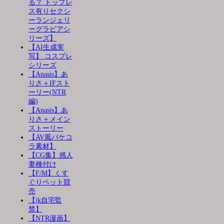
る？ トップレ
ス有りセクシ
ーランジェリ
ーグラビアシ
リーズ】
【AI生成実
写】 コスプレ
シリーズ
【Anasis】あ
りさ＋IFスト
ーリー(NTR
編)
【Anasis】あ
りさ＋メイン
ストーリー
【AV風パケコ
ラ素材】
【CG集】感人
妻種付け
【F/M】くす
ぐりペット競
売
【jk自宅監
禁】
【NTR漫画】