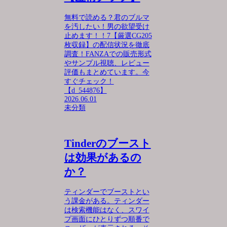
無料で読める？君のブルマ
を汚したい！男の欲望受け
止めます！！7【厳選CG205
枚収録】の配信状況を徹底
調査！FANZAでの販売形式
やサンプル視聴、レビュー
評価もまとめています。今
すぐチェック！
【d_544876】
2026.06.01
未分類
Tinderのブースト
は効果があるの
か？
ティンダーでブーストとい
う課金がある。ティンダー
は検索機能はなく、スワイ
プ画面にひとりずつ順番で