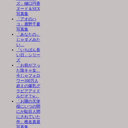
ズ」樋口円香
ヌード＆SEX
写真集
「アオのハ
コ」鹿野千夏
写真集
「あなたの」
じゃダメみた
い…
「いちばん長
い日」シリー
ズ
「お前がフっ
た陰キャ女、
今じゃフォロ
ワー100万人
超えの爆乳グ
ラビアアイド
ルだぞ？w」
「お隣の天使
様にいつの間
にか駄目人間
にされていた
件」椎名真昼
写真集