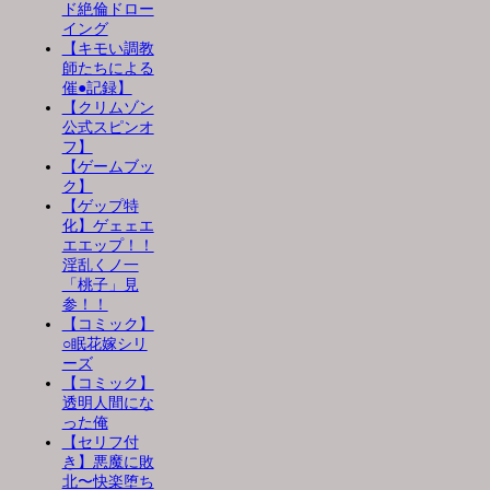
ド絶倫ドロー
イング
【キモい調教
師たちによる
催●記録】
【クリムゾン
公式スピンオ
フ】
【ゲームブッ
ク】
【ゲップ特
化】ゲェェエ
エエップ！！
淫乱くノ一
「桃子」見
参！！
【コミック】
○眠花嫁シリ
ーズ
【コミック】
透明人間にな
った俺
【セリフ付
き】悪魔に敗
北〜快楽堕ち