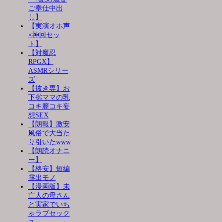
ご奉仕中出
し】
【実演オホ声
×神回セッ
ト】
【対魔忍
RPGX】
ASMRシリー
ズ
【抜き専】お
下劣ママの乳
コキ膣コキ妄
想SEX
【朗報】激安
風俗で大当た
り引いたwww
【朗読オナニ
ー】
【格安】短編
露出モノ
【漫画版】未
亡人の母さん
と実家でいち
ゃラブセック