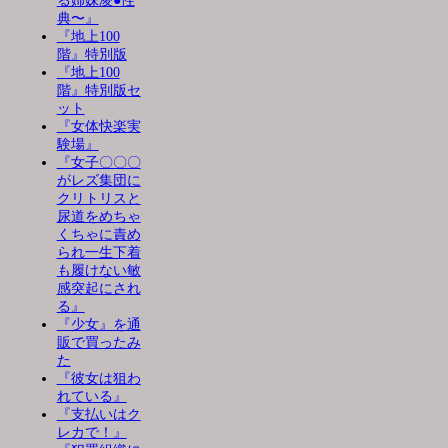
る姉妹凌●性
典〜』
『地上100
階』特別版
『地上100
階』特別版セ
ット
『女体快楽実
験場』
『女子〇〇〇
がレズ集団に
クリトリスと
尿道をめちゃ
くちゃに責め
られ一生下着
も履けない敏
感突起にされ
る』
『少女』を通
販で買ったみ
た
『彼女は狙わ
れている』
『支払いはク
レカで！』