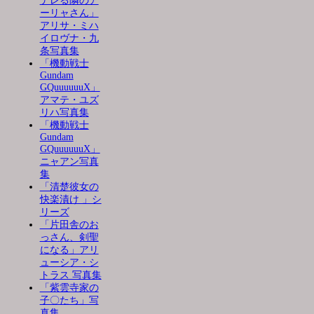
デレる隣のア
ーリャさん」
アリサ・ミハ
イロヴナ・九
条写真集
「機動戦士
Gundam
GQuuuuuuX」
アマテ・ユズ
リハ写真集
「機動戦士
Gundam
GQuuuuuuX」
ニャアン写真
集
「清楚彼女の
快楽漬け 」シ
リーズ
「片田舎のお
っさん、剣聖
になる」アリ
ューシア・シ
トラス 写真集
「紫雲寺家の
子〇たち」写
真集