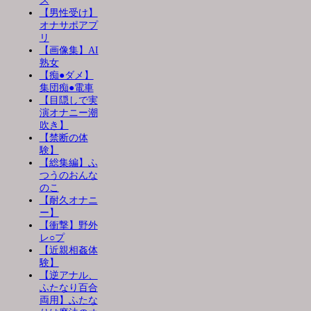
ス
【男性受け】
オナサポアプ
リ
【画像集】AI
熟女
【痴●ダメ】
集団痴●電車
【目隠しで実
演オナニー潮
吹き】
【禁断の体
験】
【総集編】ふ
つうのおんな
のこ
【耐久オナニ
ー】
【衝撃】野外
レ○プ
【近親相姦体
験】
【逆アナル、
ふたなり百合
両用】ふたな