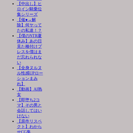
【中出し】ヒ
ロイン騎乗位
集シリーズ
【催●→解
除】何ヤって
たの私達！？
【僕のNTR夏
休み】あの日
見た種付けプ
レスを僕はま
だ忘れられな
い
【全身ヌルヌ
ル性感UPロー
ションまみ
れ】
【動画】AI熟
女
【即堕ち2コ
マ】その男と
会話してはい
けない
【原作リスペ
クト】わから
せCG集