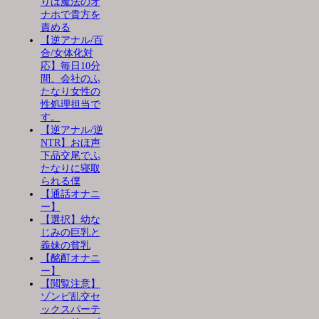
りは魔法のオ
ナホで貴方を
責める
【逆アナル/百
合/女体化対
応】毎日10分
間、会社のふ
たなり女性の
性処理担当で
す。
【逆アナル/逆
NTR】おほ声
下品交尾でふ
たなりに寝取
られる僕
【通話オナニ
ー】
【選択】幼な
じみの巨乳と
義妹の貧乳
【酩酊オナニ
ー】
【閲覧注意】
ゾンビ乱交セ
ックスパーテ