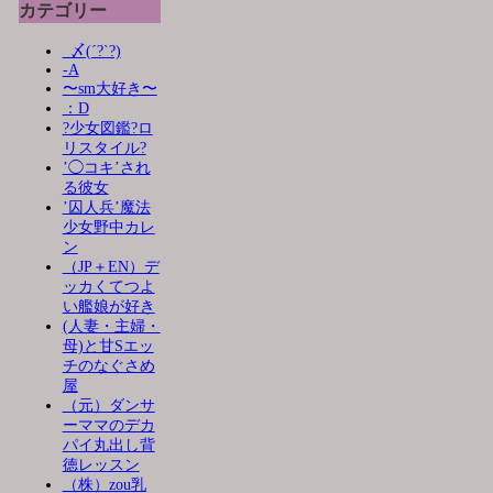
カテゴリー
_〆(´?`?)
-A
〜sm大好き〜
：D
?少女図鑑?ロ
リスタイル?
’◯コキ’され
る彼女
’囚人兵’魔法
少女野中カレ
ン
（JP＋EN）デ
ッカくてつよ
い艦娘が好き
(人妻・主婦・
母)と甘Sエッ
チのなぐさめ
屋
（元）ダンサ
ーママのデカ
パイ丸出し背
徳レッスン
（株）zou乳