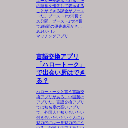
ユーザーが表示される。そ
の順番を優先して表示する
ことができる課金がブース
トだ。ブースト1つ消費で
30分間、ブースト2つ消費
で2時間の優先表示がさ...
2024.07.15
マッチングアプリ
言語交換アプリ
「ハロートーク」
で出会い厨はでき
る？
ハロートークと言う言語交
換アプリがある。中国製の
アプリだ。言語交換アプリ
では知名度の高いアプリ
で、外国人と知り合いたい
付き合いたいという人にも
魅力的には一見魅力的にう
つる。外国人の恋人欲しい