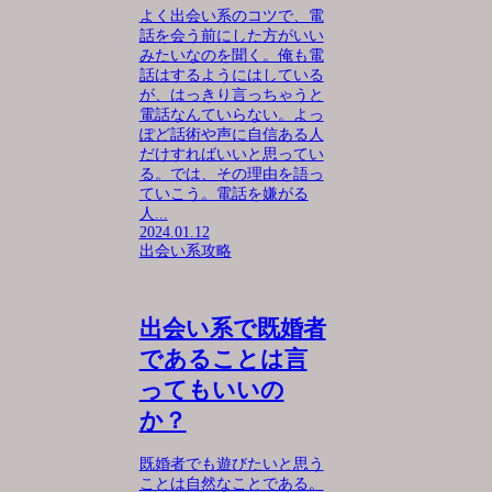
よく出会い系のコツで、電
話を会う前にした方がいい
みたいなのを聞く。俺も電
話はするようにはしている
が、はっきり言っちゃうと
電話なんていらない。よっ
ぽど話術や声に自信ある人
だけすればいいと思ってい
る。では、その理由を語っ
ていこう。電話を嫌がる
人...
2024.01.12
出会い系攻略
出会い系で既婚者
であることは言
ってもいいの
か？
既婚者でも遊びたいと思う
ことは自然なことである。