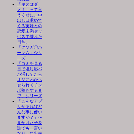
「キスはダ
メ！」って言
うくせに、中
出しは求めて
くる実妹との
恋愛未満セッ
〇スで壊れた
日常。
「クソガ〇ハ
ーレム」シリ
ーズ
「ゴミを見る
目で塩対応パ
パ活してたら
オジにわから
せられてチン
ポ堕ちするま
で」シリーズ
「こんなアプ
リがあればど
んな事に使い
ますか？」〜
見かけた子を
誰でも「言い
なり」に出来