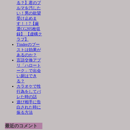
る？】君のブ
ルマを汚した
い！男の欲望
受け止めま
す！！7【厳
選CG205枚収
録】 【虚構ク
ラブ】
Tinderのブー
ストは効果が
あるのか？
言語交換アプ
リ「ハロート
ーク」で出会
い厨はでき
る？
カラオケで性
行為をしてバ
レた時の話
遊び相手に告
白された時に
振る方法
最近のコメント