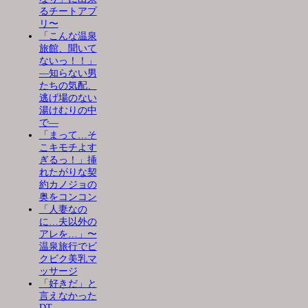
るチートアプ
リ〜
「こんな温泉
旅館、聞いて
ないっ！！」
―知らない男
たちの気配、
逃げ場のない
湯けむりの中
で―
「まって…そ
こキモチよす
ぎるっ！」挿
れたがりな契
約カノジョの
奥をコンコン
「人妻なの
に…夫以外の
アレを…」〜
温泉旅行でビ
クビク美乳マ
ッサージ
「好きだ」と
言えなかった
DT