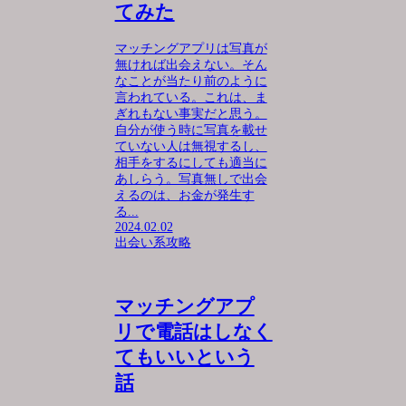
てみた
マッチングアプリは写真が
無ければ出会えない。そん
なことが当たり前のように
言われている。これは、ま
ぎれもない事実だと思う。
自分が使う時に写真を載せ
ていない人は無視するし、
相手をするにしても適当に
あしらう。写真無しで出会
えるのは、お金が発生す
る...
2024.02.02
出会い系攻略
マッチングアプ
リで電話はしなく
てもいいという
話