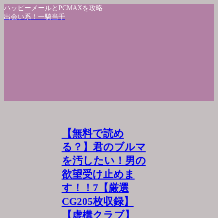
ハッピーメールとPCMAXを攻略
出会い系！一騎当千
【無料で読め
る？】君のブルマ
を汚したい！男の
欲望受け止めま
す！！7【厳選
CG205枚収録】
【虚構クラブ】