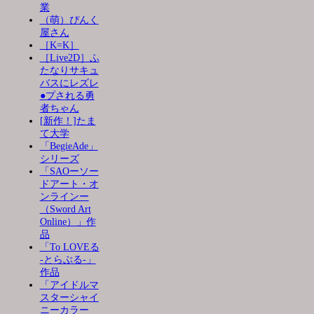
業
（萌）ぴんく
屋さん
［K=K］
［Live2D］ふ
たなりサキュ
バスにレズレ
●プされる勇
者ちゃん
[新作！]たま
て大学
「BegieAde」
シリーズ
「SAOーソー
ドアート・オ
ンラインー
（Sword Art
Online）」作
品
「To LOVEる
-とらぶる-」
作品
「アイドルマ
スターシャイ
ニーカラー