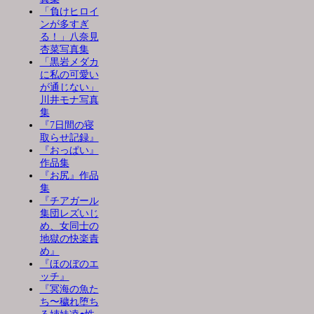
「負けヒロイ
ンが多すぎ
る！」八奈見
杏菜写真集
「黒岩メダカ
に私の可愛い
が通じない」
川井モナ写真
集
『7日間の寝
取らせ記録』
『おっぱい』
作品集
『お尻』作品
集
『チアガール
集団レズいじ
め、女同士の
地獄の快楽責
め』
『ほのぼのエ
ッチ』
『冥海の魚た
ち〜穢れ堕ち