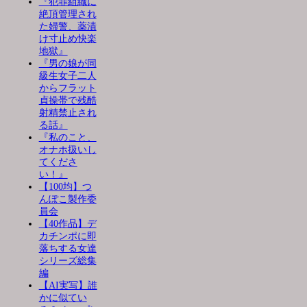
『犯罪組織に
絶頂管理され
た婦警、薬漬
け寸止め快楽
地獄』
『男の娘が同
級生女子二人
からフラット
貞操帯で残酷
射精禁止され
る話』
『私のこと、
オナホ扱いし
てくださ
い！』
【100均】つ
んぽこ製作委
員会
【40作品】デ
カチンポに即
落ちする女達
シリーズ総集
編
【AI実写】誰
かに似てい