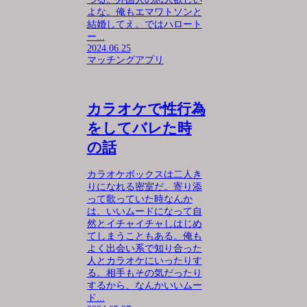
よな。俺もエマワトソンと
結婚してえ。ではハロート
ー...
2024.06.25
マッチングアプリ
カラオケで性行為
をしてバレた時
の話
カラオケボックスは二人き
りになれる密室だ。寄り添
って歌っていた時なんか
は、いいムードになって自
然とイチャイチャしはじめ
てしまうこともある。俺も
よく出会い系で知り合った
人とカラオケにいったりす
る。相手もその気だったり
するから、なんかいいムー
ド...