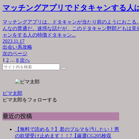
マッチングアプリでドタキャンする人
マッチングアプリは、ドタキャンが当たり前のようにおこる
んなの普通だ。迷惑な話だが、このドタキャン野郎どもは見
ャンをする人の特徴ドタキャン...
2023.11.17
出会い系攻略
次のページ
1
2
…
8
次へ
ピマ太郎
ピマ太郎をフォローする
最近の投稿
【無料で読める？】君のブルマを汚したい！男
の欲望受け止めます！！7【厳選CG205枚収