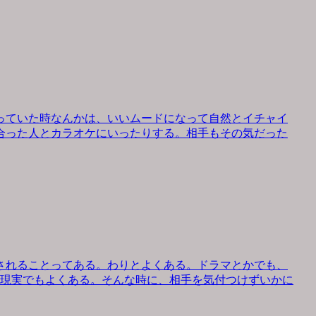
っていた時なんかは、いいムードになって自然とイチャイ
合った人とカラオケにいったりする。相手もその気だった
されることってある。わりとよくある。ドラマとかでも、
、現実でもよくある。そんな時に、相手を気付つけずいかに