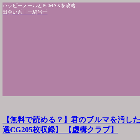
ハッピーメールとPCMAXを攻略
出会い系！一騎当千
【無料で読める？】君のブルマを汚した
選CG205枚収録】 【虚構クラブ】