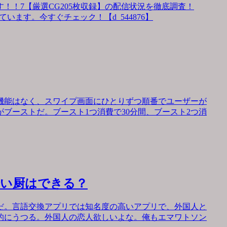
！！7【厳選CG205枚収録】の配信状況を徹底調査！
います。今すぐチェック！【d_544876】
機能はなく、スワイプ画面にひとりずつ順番でユーザーが
ブーストだ。ブースト1つ消費で30分間、ブースト2つ消
会い厨はできる？
だ。言語交換アプリでは知名度の高いアプリで、外国人と
的にうつる。外国人の恋人欲しいよな。俺もエマワトソン