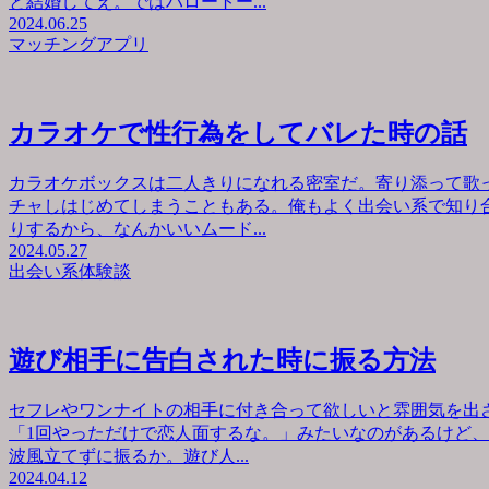
と結婚してえ。ではハロートー...
2024.06.25
マッチングアプリ
カラオケで性行為をしてバレた時の話
カラオケボックスは二人きりになれる密室だ。寄り添って歌
チャしはじめてしまうこともある。俺もよく出会い系で知り
りするから、なんかいいムード...
2024.05.27
出会い系体験談
遊び相手に告白された時に振る方法
セフレやワンナイトの相手に付き合って欲しいと雰囲気を出
「1回やっただけで恋人面するな。」みたいなのがあるけど
波風立てずに振るか。遊び人...
2024.04.12