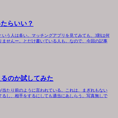
いたらいい？
という人は多い。マッチングアプリを見てみても、3割は何
りませんー。とだけ書いている人も。なので、今回の記事
えるのか試してみた
が当たり前のように言われている。これは、まぎれもない
するし、相手をするにしても適当にあしらう。写真無しで