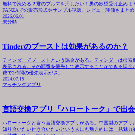
無料で読める？君のブルマを汚したい！男の欲望受け止めます
FANZAでの販売形式やサンプル視聴、レビュー評価もまとめて
2026.06.01
未分類
Tinderのブーストは効果があるのか？
ティンダーでブーストという課金がある。ティンダーは検索
表示される。その順番を優先して表示することができる課金が
費で2時間の優先表示がさ...
2024.07.15
マッチングアプリ
言語交換アプリ「ハロートーク」で出
ハロートークと言う言語交換アプリがある。中国製のアプリ
知り合いたい付き合いたいという人にも魅力的には一見魅力