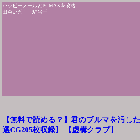
ハッピーメールとPCMAXを攻略
出会い系！一騎当千
【無料で読める？】君のブルマを汚した
選CG205枚収録】 【虚構クラブ】