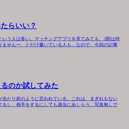
いたらいい？
という人は多い。マッチングアプリを見てみても、3割は何
りませんー。とだけ書いている人も。なので、今回の記事
えるのか試してみた
が当たり前のように言われている。これは、まぎれもない
するし、相手をするにしても適当にあしらう。写真無しで