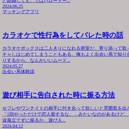
と結婚してえ。ではハロートー...
2024.06.25
マッチングアプリ
カラオケで性行為をしてバレた時の話
カラオケボックスは二人きりになれる密室だ。寄り添って歌
チャしはじめてしまうこともある。俺もよく出会い系で知り
りするから、なんかいいムード...
2024.05.27
出会い系体験談
遊び相手に告白された時に振る方法
セフレやワンナイトの相手に付き合って欲しいと雰囲気を出
「1回やっただけで恋人面するな。」みたいなのがあるけど
波風立てずに振るか。遊び人...
2024.04.12