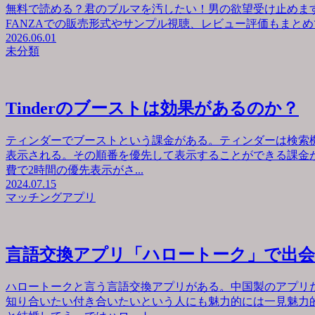
無料で読める？君のブルマを汚したい！男の欲望受け止めます
FANZAでの販売形式やサンプル視聴、レビュー評価もまとめて
2026.06.01
未分類
Tinderのブーストは効果があるのか？
ティンダーでブーストという課金がある。ティンダーは検索
表示される。その順番を優先して表示することができる課金が
費で2時間の優先表示がさ...
2024.07.15
マッチングアプリ
言語交換アプリ「ハロートーク」で出
ハロートークと言う言語交換アプリがある。中国製のアプリ
知り合いたい付き合いたいという人にも魅力的には一見魅力