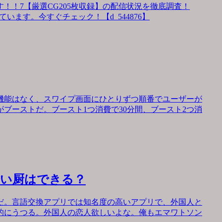
！！7【厳選CG205枚収録】の配信状況を徹底調査！
います。今すぐチェック！【d_544876】
機能はなく、スワイプ画面にひとりずつ順番でユーザーが
ブーストだ。ブースト1つ消費で30分間、ブースト2つ消
会い厨はできる？
だ。言語交換アプリでは知名度の高いアプリで、外国人と
的にうつる。外国人の恋人欲しいよな。俺もエマワトソン