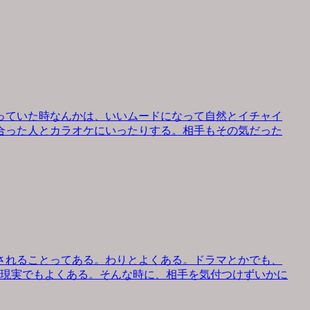
っていた時なんかは、いいムードになって自然とイチャイ
合った人とカラオケにいったりする。相手もその気だった
されることってある。わりとよくある。ドラマとかでも、
、現実でもよくある。そんな時に、相手を気付つけずいかに