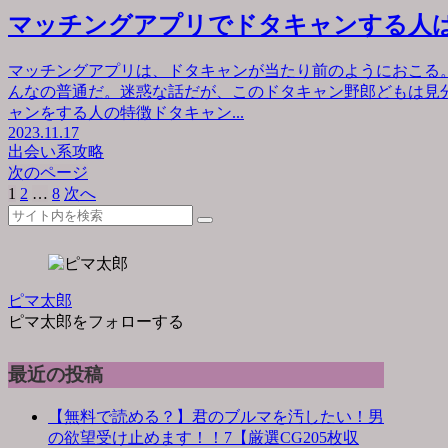
マッチングアプリでドタキャンする人
マッチングアプリは、ドタキャンが当たり前のようにおこる
んなの普通だ。迷惑な話だが、このドタキャン野郎どもは見
ャンをする人の特徴ドタキャン...
2023.11.17
出会い系攻略
次のページ
1
2
…
8
次へ
ピマ太郎
ピマ太郎をフォローする
最近の投稿
【無料で読める？】君のブルマを汚したい！男
の欲望受け止めます！！7【厳選CG205枚収