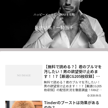
ハッピーメールとPCMAXを攻略
出会い系！一騎当千
【無料で読める？】君のブルマを
汚したい！男の欲望受け止めま
す！！7【厳選CG205枚収録】
【虚構クラブ】
無料で読める？君のブルマを汚したい！
男の欲望受け止めます！！7【厳選CG205
枚収録】の配信状況を徹底調査！FANZA
での販売形式やサンプル視聴、レビュー
2026.06.01
評価もまとめています。今すぐチェッ
ク！【d_544876】
Tinderのブーストは効果がある
のか？