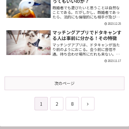
ってもいいのか？
既婚者でも遊びたいと思うことは自然な
ことである。だがしかし、既婚者であっ
たら、法的にも倫理的にも相手が及び腰
になることは明らかだ。では、既婚者で
2023.12.25
あることを言わない方がいいのか。否、
それは違う。既婚者であることを伝える
マッチングアプリでドタキャンす
メリット出会い系で既婚者...
る人は事前に分かる！その特徴
マッチングアプリは、ドタキャンが当た
り前のようにおこる。会う前に音信不
通。待ち合わせ場所にだれも来ない。そ
んなの普通だ。迷惑な話だが、このドタ
2023.11.17
キャン野郎どもは見分けることができ
る。今回は、それを伝授したい。ドタキ
ャンをする人の特徴ドタキャン...
次のページ
次
1
2
8
へ