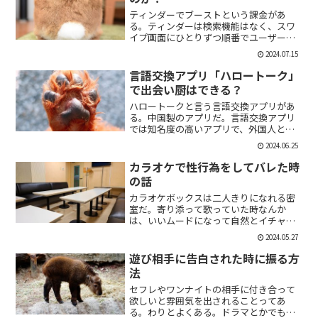
ティンダーでブーストという課金があ
る。ティンダーは検索機能はなく、スワ
イプ画面にひとりずつ順番でユーザーが
表示される。その順番を優先して表示す
2024.07.15
ることができる課金がブーストだ。ブー
スト1つ消費で30分間、ブースト2つ消費
言語交換アプリ「ハロートーク」
で2時間の優先表示がさ...
で出会い厨はできる？
ハロートークと言う言語交換アプリがあ
る。中国製のアプリだ。言語交換アプリ
では知名度の高いアプリで、外国人と知
り合いたい付き合いたいという人にも魅
2024.06.25
力的には一見魅力的にうつる。外国人の
恋人欲しいよな。俺もエマワトソンと結
カラオケで性行為をしてバレた時
婚してえ。ではハロートー...
の話
カラオケボックスは二人きりになれる密
室だ。寄り添って歌っていた時なんか
は、いいムードになって自然とイチャイ
チャしはじめてしまうこともある。俺も
2024.05.27
よく出会い系で知り合った人とカラオケ
にいったりする。相手もその気だったり
遊び相手に告白された時に振る方
するから、なんかいいムード...
法
セフレやワンナイトの相手に付き合って
欲しいと雰囲気を出されることってあ
る。わりとよくある。ドラマとかでも、