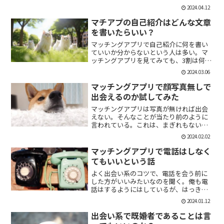
「1回やっただけで恋人面するな。」みた
2024.04.12
いなのがあるけど、現実でもよくある。
そんな時に、相手を気付つけずいかに波
マチアプの自己紹介はどんな文章
風立てずに振るか。遊び人...
を書いたらいい？
マッチングアプリで自己紹介に何を書い
ていいか分からないという人は多い。マ
ッチングアプリを見てみても、3割は何も
書いていない人がいる。なかには、何を
2024.03.06
書いていいか分かりませんー。とだけ書
いている人も。なので、今回の記事はマ
マッチングアプリで顔写真無しで
チアプのプロフィールの...
出会えるのか試してみた
マッチングアプリは写真が無ければ出会
えない。そんなことが当たり前のように
言われている。これは、まぎれもない事
実だと思う。自分が使う時に写真を載せ
2024.02.02
ていない人は無視するし、相手をするに
しても適当にあしらう。写真無しで出会
マッチングアプリで電話はしなく
えるのは、お金が発生する...
てもいいという話
よく出会い系のコツで、電話を会う前に
した方がいいみたいなのを聞く。俺も電
話はするようにはしているが、はっきり
言っちゃうと電話なんていらない。よっ
2024.01.12
ぽど話術や声に自信ある人だけすればい
いと思っている。では、その理由を語っ
出会い系で既婚者であることは言
ていこう。電話を嫌がる人...