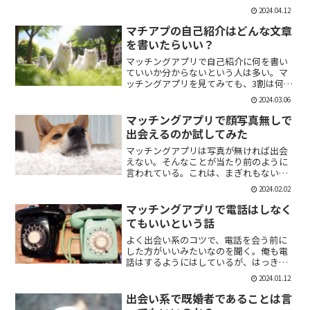
「1回やっただけで恋人面するな。」みた
2024.04.12
いなのがあるけど、現実でもよくある。
そんな時に、相手を気付つけずいかに波
マチアプの自己紹介はどんな文章
風立てずに振るか。遊び人...
を書いたらいい？
マッチングアプリで自己紹介に何を書い
ていいか分からないという人は多い。マ
ッチングアプリを見てみても、3割は何も
書いていない人がいる。なかには、何を
2024.03.06
書いていいか分かりませんー。とだけ書
いている人も。なので、今回の記事はマ
マッチングアプリで顔写真無しで
チアプのプロフィールの...
出会えるのか試してみた
マッチングアプリは写真が無ければ出会
えない。そんなことが当たり前のように
言われている。これは、まぎれもない事
実だと思う。自分が使う時に写真を載せ
2024.02.02
ていない人は無視するし、相手をするに
しても適当にあしらう。写真無しで出会
マッチングアプリで電話はしなく
えるのは、お金が発生する...
てもいいという話
よく出会い系のコツで、電話を会う前に
した方がいいみたいなのを聞く。俺も電
話はするようにはしているが、はっきり
言っちゃうと電話なんていらない。よっ
2024.01.12
ぽど話術や声に自信ある人だけすればい
いと思っている。では、その理由を語っ
出会い系で既婚者であることは言
ていこう。電話を嫌がる人...