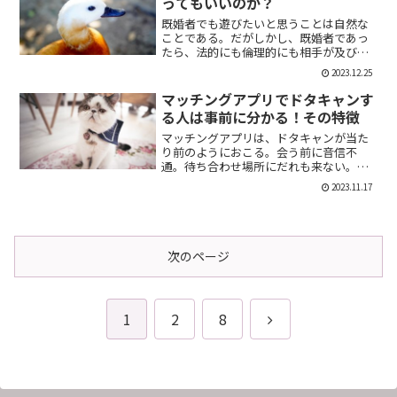
ってもいいのか？
既婚者でも遊びたいと思うことは自然な
ことである。だがしかし、既婚者であっ
たら、法的にも倫理的にも相手が及び腰
になることは明らかだ。では、既婚者で
2023.12.25
あることを言わない方がいいのか。否、
それは違う。既婚者であることを伝える
マッチングアプリでドタキャンす
メリット出会い系で既婚者...
る人は事前に分かる！その特徴
マッチングアプリは、ドタキャンが当た
り前のようにおこる。会う前に音信不
通。待ち合わせ場所にだれも来ない。そ
んなの普通だ。迷惑な話だが、このドタ
2023.11.17
キャン野郎どもは見分けることができ
る。今回は、それを伝授したい。ドタキ
ャンをする人の特徴ドタキャン...
次のページ
次
1
2
8
へ