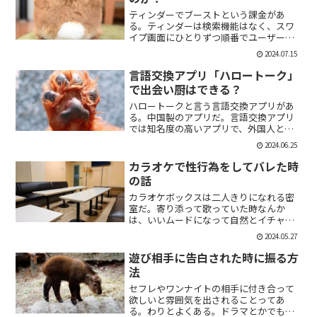
ティンダーでブーストという課金があ
る。ティンダーは検索機能はなく、スワ
イプ画面にひとりずつ順番でユーザーが
表示される。その順番を優先して表示す
2024.07.15
ることができる課金がブーストだ。ブー
スト1つ消費で30分間、ブースト2つ消費
言語交換アプリ「ハロートーク」
で2時間の優先表示がさ...
で出会い厨はできる？
ハロートークと言う言語交換アプリがあ
る。中国製のアプリだ。言語交換アプリ
では知名度の高いアプリで、外国人と知
り合いたい付き合いたいという人にも魅
2024.06.25
力的には一見魅力的にうつる。外国人の
恋人欲しいよな。俺もエマワトソンと結
カラオケで性行為をしてバレた時
婚してえ。ではハロートー...
の話
カラオケボックスは二人きりになれる密
室だ。寄り添って歌っていた時なんか
は、いいムードになって自然とイチャイ
チャしはじめてしまうこともある。俺も
2024.05.27
よく出会い系で知り合った人とカラオケ
にいったりする。相手もその気だったり
遊び相手に告白された時に振る方
するから、なんかいいムード...
法
セフレやワンナイトの相手に付き合って
欲しいと雰囲気を出されることってあ
る。わりとよくある。ドラマとかでも、