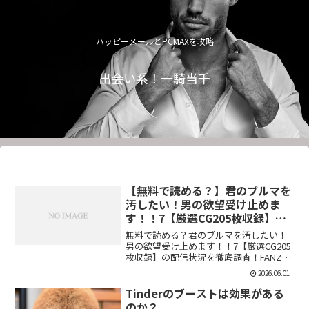
ハッピーメールとPCMAXを攻略
出会い系！一騎当千
【無料で読める？】君のブルマを
汚したい！男の欲望受け止めま
す！！7【厳選CG205枚収録】
【虚構クラブ】
無料で読める？君のブルマを汚したい！
男の欲望受け止めます！！7【厳選CG205
枚収録】の配信状況を徹底調査！FANZA
での販売形式やサンプル視聴、レビュー
2026.06.01
評価もまとめています。今すぐチェッ
ク！【d_544876】
Tinderのブーストは効果がある
のか？