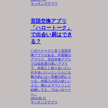
マッチングアプリ
言語交換アプリ
「ハロートーク」
で出会い厨はでき
る？
ハロートークと言う言語交
換アプリがある。中国製の
アプリだ。言語交換アプリ
では知名度の高いアプリ
で、外国人と知り合いたい
付き合いたいという人にも
魅力的には一見魅力的にう
つる。外国人の恋人欲しい
よな。俺もエマワトソンと
結婚してえ。ではハロート
ー...
2024.06.25
マッチングアプリ