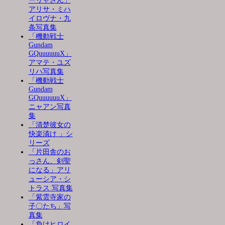
ーリャさん」
アリサ・ミハ
イロヴナ・九
条写真集
「機動戦士
Gundam
GQuuuuuuX」
アマテ・ユズ
リハ写真集
「機動戦士
Gundam
GQuuuuuuX」
ニャアン写真
集
「清楚彼女の
快楽漬け 」シ
リーズ
「片田舎のお
っさん、剣聖
になる」アリ
ューシア・シ
トラス 写真集
「紫雲寺家の
子〇たち」写
真集
「負けヒロイ