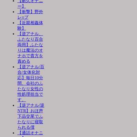
【耐久オナニ
ー】
【衝撃】野外
レ○プ
【近親相姦体
験】
【逆アナル、
ふたなり百合
両用】ふたな
りは魔法のオ
ナホで貴方を
責める
【逆アナル/百
合/女体化対
応】毎日10分
間、会社のふ
たなり女性の
性処理担当で
す。
【逆アナル/逆
NTR】おほ声
下品交尾でふ
たなりに寝取
られる僕
【通話オナニ