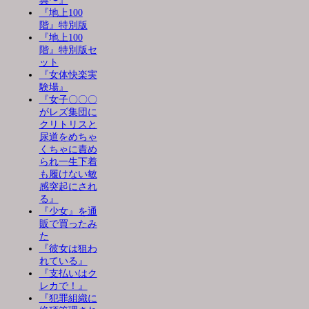
典〜』
『地上100
階』特別版
『地上100
階』特別版セ
ット
『女体快楽実
験場』
『女子〇〇〇
がレズ集団に
クリトリスと
尿道をめちゃ
くちゃに責め
られ一生下着
も履けない敏
感突起にされ
る』
『少女』を通
販で買ったみ
た
『彼女は狙わ
れている』
『支払いはク
レカで！』
『犯罪組織に