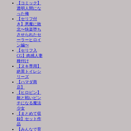
【コミック】
透明人間にな
った俺
【セリフ付
き】悪魔に敗
北〜快楽堕ち
させられたセ
ーラーヒロイ
ン編〜
【セリフ入
CG】肉感人妻
種付け
【ヌキ専用】
絶景トイレシ
リーズ
【ハマダ商
店】
【ヒロピン】
敵と戦いピン
チになる魔法
少女
【まとめて収
録】セット作
品
【みんなで育