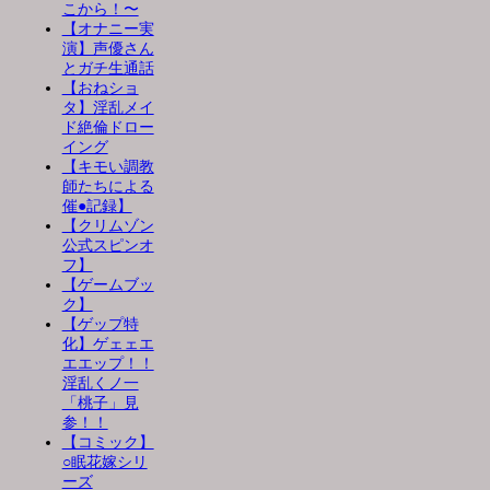
こから！〜
【オナニー実
演】声優さん
とガチ生通話
【おねショ
タ】淫乱メイ
ド絶倫ドロー
イング
【キモい調教
師たちによる
催●記録】
【クリムゾン
公式スピンオ
フ】
【ゲームブッ
ク】
【ゲップ特
化】ゲェェエ
エエップ！！
淫乱くノ一
「桃子」見
参！！
【コミック】
○眠花嫁シリ
ーズ