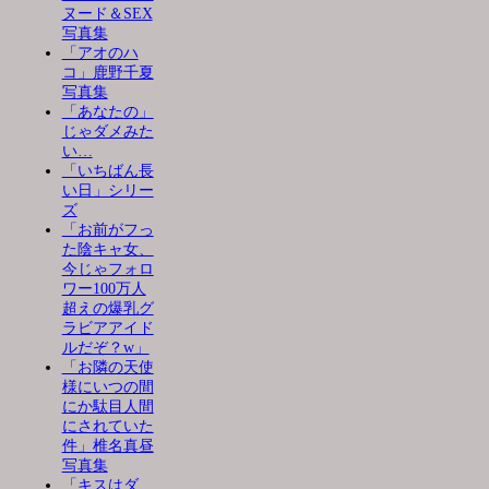
ヌード＆SEX
写真集
「アオのハ
コ」鹿野千夏
写真集
「あなたの」
じゃダメみた
い…
「いちばん長
い日」シリー
ズ
「お前がフっ
た陰キャ女、
今じゃフォロ
ワー100万人
超えの爆乳グ
ラビアアイド
ルだぞ？w」
「お隣の天使
様にいつの間
にか駄目人間
にされていた
件」椎名真昼
写真集
「キスはダ