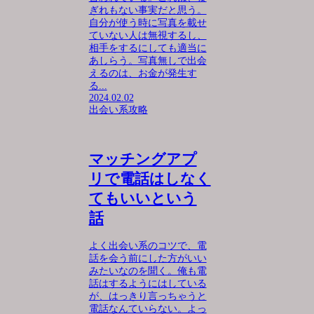
ぎれもない事実だと思う。
自分が使う時に写真を載せ
ていない人は無視するし、
相手をするにしても適当に
あしらう。写真無しで出会
えるのは、お金が発生す
る...
2024.02.02
出会い系攻略
マッチングアプ
リで電話はしなく
てもいいという
話
よく出会い系のコツで、電
話を会う前にした方がいい
みたいなのを聞く。俺も電
話はするようにはしている
が、はっきり言っちゃうと
電話なんていらない。よっ