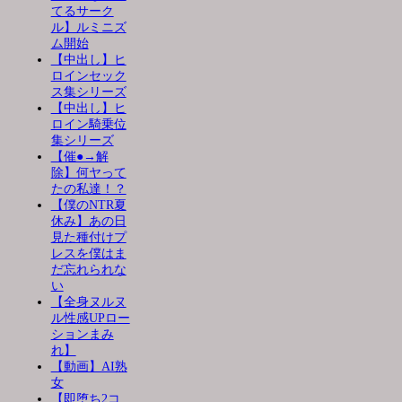
てるサーク
ル】ルミニズ
ム開始
【中出し】ヒ
ロインセック
ス集シリーズ
【中出し】ヒ
ロイン騎乗位
集シリーズ
【催●→解
除】何ヤって
たの私達！？
【僕のNTR夏
休み】あの日
見た種付けプ
レスを僕はま
だ忘れられな
い
【全身ヌルヌ
ル性感UPロー
ションまみ
れ】
【動画】AI熟
女
【即堕ち2コ