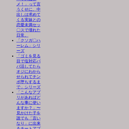
メ！」って言
うくせに、中
出しは求めて
くる実妹との
恋愛未満セッ
〇スで壊れた
日常。
「クソガ〇ハ
ーレム」シリ
ーズ
「ゴミを見る
目で塩対応パ
パ活してたら
オジにわから
せられてチン
ポ堕ちするま
で」シリーズ
「こんなアプ
リがあればど
んな事に使い
ますか？」〜
見かけた子を
誰でも「言い
なり」に出来
るチートアプ