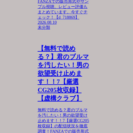
FANZAでの販売形式やサン
プル視聴、レビュー評価も
まとめています。今すぐチ
ェック！【d_718869】
2026.08.10
未分類
【無料で読め
る？】君のブルマ
を汚したい！男の
欲望受け止めま
す！！7【厳選
CG205枚収録】
【虚構クラブ】
無料で読める？君のブルマ
を汚したい！男の欲望受け
止めます！！7【厳選CG205
枚収録】の配信状況を徹底
調査！FANZAでの販売形式