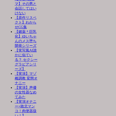
マ】その男と
会話してはい
けない
【原作リスペ
クト】わから
せCG集
【媚薬＊巨乳
化】ゆいちゃ
んのメス堕ち
開発シリーズ
【実写風AI誰
かに似てい
る？ セクシー
グラビアシリ
ーズ】
【実演】マゾ
雌調教 変態オ
ナニー
【実演】声優
の女性器なめ
てみた
【実演オナニ
ー×敗北マン
コ！肉便器扱
い！】