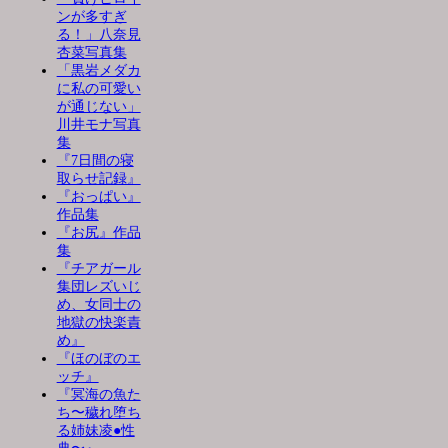
ンが多すぎ
る！」八奈見
杏菜写真集
「黒岩メダカ
に私の可愛い
が通じない」
川井モナ写真
集
『7日間の寝
取らせ記録』
『おっぱい』
作品集
『お尻』作品
集
『チアガール
集団レズいじ
め、女同士の
地獄の快楽責
め』
『ほのぼのエ
ッチ』
『冥海の魚た
ち〜穢れ堕ち
る姉妹凌●性