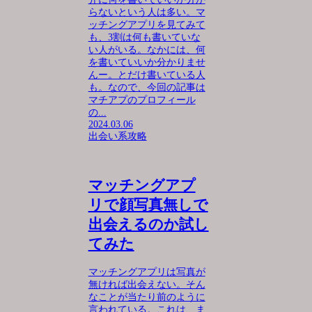
らないという人は多い。マ
ッチングアプリを見てみて
も、3割は何も書いていな
い人がいる。なかには、何
を書いていいか分かりませ
んー。とだけ書いている人
も。なので、今回の記事は
マチアプのプロフィール
の...
2024.03.06
出会い系攻略
マッチングアプ
リで顔写真無しで
出会えるのか試し
てみた
マッチングアプリは写真が
無ければ出会えない。そん
なことが当たり前のように
言われている。これは、ま