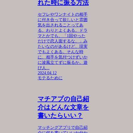
れた時に振る方法
セフレやワンナイトの相手
に付き合って欲しいと雰囲
気を出されることってあ
る。わりとよくある。ドラ
マとかでも、「1回やった
だけで恋人面するな。」み
たいなのがあるけど、現実
でもよくある。そんな時
に、相手を気付つけずいか
に波風立てずに振るか。遊
び人...
2024.04.12
モテるために
マチアプの自己紹
介はどんな文章を
書いたらいい？
マッチングアプリで自己紹
介に何を書いていいか分か