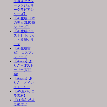
ス有りセクシ
ーランジェリ
ーグラビアシ
リーズ】
【AI生成 日本
の美人OL図鑑
シリーズ】
【AI生成イラ
スト】 おしっ
こ・放尿シリ
ーズ
【AI生成実
写】 コスプレ
シリーズ
【Anasis】あ
りさ＋IFスト
ーリー(NTR
編)
【Anasis】あ
りさ＋メイン
ストーリー
【AV風パケコ
ラ素材】
【CG集】感人
妻種付け