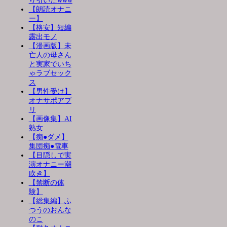
り引いたwww
【朗読オナニ
ー】
【格安】短編
露出モノ
【漫画版】未
亡人の母さん
と実家でいち
ゃラブセック
ス
【男性受け】
オナサポアプ
リ
【画像集】AI
熟女
【痴●ダメ】
集団痴●電車
【目隠しで実
演オナニー潮
吹き】
【禁断の体
験】
【総集編】ふ
つうのおんな
のこ