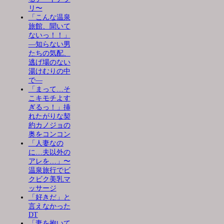
リ〜
「こんな温泉
旅館、聞いて
ないっ！！」
―知らない男
たちの気配、
逃げ場のない
湯けむりの中
で―
「まって…そ
こキモチよす
ぎるっ！」挿
れたがりな契
約カノジョの
奥をコンコン
「人妻なの
に…夫以外の
アレを…」〜
温泉旅行でビ
クビク美乳マ
ッサージ
「好きだ」と
言えなかった
DT
「妻を抱いて