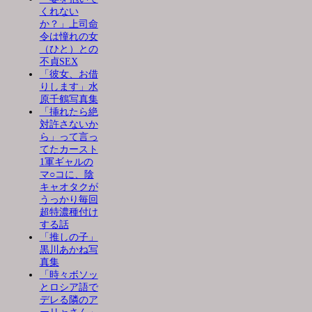
くれない
か？」上司命
令は憧れの女
（ひと）との
不貞SEX
「彼女、お借
りします」水
原千鶴写真集
「挿れたら絶
対許さないか
ら」って言っ
てたカースト
1軍ギャルの
マ○コに、陰
キャオタクが
うっかり毎回
超特濃種付け
する話
「推しの子」
黒川あかね写
真集
「時々ボソッ
とロシア語で
デレる隣のア