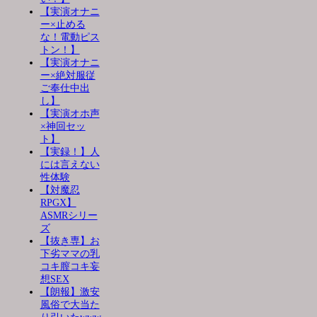
【実演オナニ
ー×止める
な！電動ピス
トン！】
【実演オナニ
ー×絶対服従
ご奉仕中出
し】
【実演オホ声
×神回セッ
ト】
【実録！】人
には言えない
性体験
【対魔忍
RPGX】
ASMRシリー
ズ
【抜き専】お
下劣ママの乳
コキ膣コキ妄
想SEX
【朗報】激安
風俗で大当た