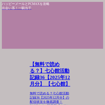
ハッピーメールとPCMAXを攻略
出会い系！一騎当千
【無料で読め
る？】七心館活動
記録36【2025年12
月分】 【七心館】
無料で読める？七心館活動
記録36【2025年12月分】の
配信状況を徹底調査！