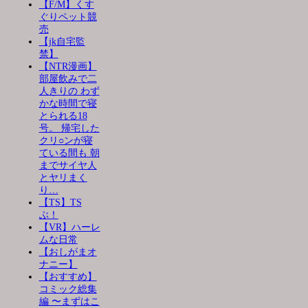
【F/M】くす
ぐりペット競
売
【jk自宅監
禁】
【NTR漫画】
部屋飲みで二
人きりの わず
かな時間で寝
とられる18
号。 帰宅した
クリ○ンが寝
ている間も 朝
までサイヤ人
とヤリまく
り…
【TS】TS
ぶ！
【VR】ハーレ
ムな日常
【おしがまオ
ナニー】
【おすすめ】
コミック総集
編 〜まずはこ