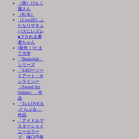
（萌）ぴんく
屋さん
［K=K］
［Live2D］ふ
たなりサキュ
バスにレズレ
●プされる勇
者ちゃん
[新作！]たま
て大学
「BegieAde」
シリーズ
「SAOーソー
ドアート・オ
ンラインー
（Sword Art
Online）」作
品
「To LOVEる
-とらぶる-」
作品
「アイドルマ
スターシャイ
ニーカラー
ズ」樋口円香