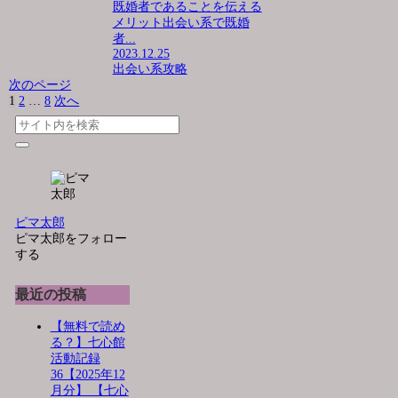
既婚者であることを伝える
メリット出会い系で既婚
者...
2023.12.25
出会い系攻略
次のページ
1
2
…
8
次へ
ピマ太郎
ピマ太郎をフォロー
する
最近の投稿
【無料で読め
る？】七心館
活動記録
36【2025年12
月分】 【七心