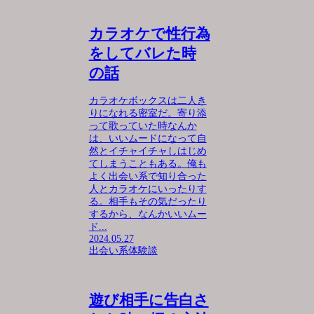
カラオケで性行為
をしてバレた時
の話
カラオケボックスは二人き
りになれる密室だ。寄り添
って歌っていた時なんか
は、いいムードになって自
然とイチャイチャしはじめ
てしまうこともある。俺も
よく出会い系で知り合った
人とカラオケにいったりす
る。相手もその気だったり
するから、なんかいいムー
ド...
2024.05.27
出会い系体験談
遊び相手に告白さ