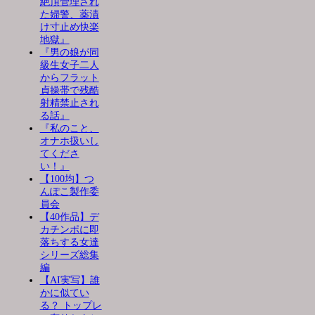
絶頂管理され
た婦警、薬漬
け寸止め快楽
地獄』
『男の娘が同
級生女子二人
からフラット
貞操帯で残酷
射精禁止され
る話』
『私のこと、
オナホ扱いし
てくださ
い！』
【100均】つ
んぽこ製作委
員会
【40作品】デ
カチンポに即
落ちする女達
シリーズ総集
編
【AI実写】誰
かに似てい
る？ トップレ