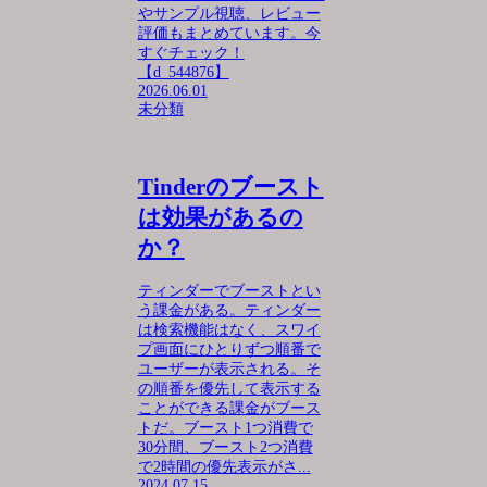
やサンプル視聴、レビュー
評価もまとめています。今
すぐチェック！
【d_544876】
2026.06.01
未分類
Tinderのブースト
は効果があるの
か？
ティンダーでブーストとい
う課金がある。ティンダー
は検索機能はなく、スワイ
プ画面にひとりずつ順番で
ユーザーが表示される。そ
の順番を優先して表示する
ことができる課金がブース
トだ。ブースト1つ消費で
30分間、ブースト2つ消費
で2時間の優先表示がさ...
2024.07.15