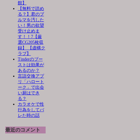
館】
【無料で読め
る？】君のブ
ルマを汚した
い！男の欲望
受け止めま
す！！7【厳
選CG205枚収
録】 【虚構ク
ラブ】
Tinderのブー
ストは効果が
あるのか？
言語交換アプ
リ「ハロート
ーク」で出会
い厨はでき
る？
カラオケで性
行為をしてバ
レた時の話
最近のコメント