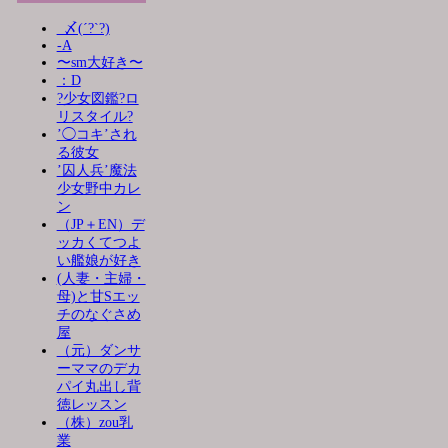
_〆(´?`?)
-A
〜sm大好き〜
：D
?少女図鑑?ロ
リスタイル?
’◯コキ’され
る彼女
’囚人兵’魔法
少女野中カレ
ン
（JP＋EN）デ
ッカくてつよ
い艦娘が好き
(人妻・主婦・
母)と甘Sエッ
チのなぐさめ
屋
（元）ダンサ
ーママのデカ
パイ丸出し背
徳レッスン
（株）zou乳
業