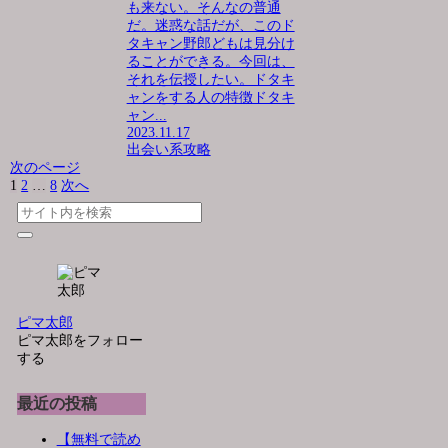
も来ない。そんなの普通
だ。迷惑な話だが、このド
タキャン野郎どもは見分け
ることができる。今回は、
それを伝授したい。ドタキ
ャンをする人の特徴ドタキ
ャン...
2023.11.17
出会い系攻略
次のページ
1
2
…
8
次へ
ピマ太郎
ピマ太郎をフォロー
する
最近の投稿
【無料で読め