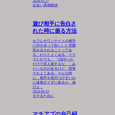
2024.05.27
出会い系体験談
遊び相手に告白さ
れた時に振る方法
セフレやワンナイトの相手
に付き合って欲しいと雰囲
気を出されることってあ
る。わりとよくある。ドラ
マとかでも、「1回やった
だけで恋人面するな。」み
たいなのがあるけど、現実
でもよくある。そんな時
に、相手を気付つけずいか
に波風立てずに振るか。遊
び人...
2024.04.12
モテるために
マチアプの自己紹