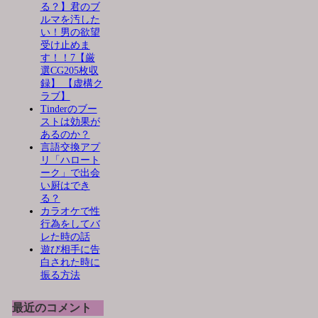
る？】君のブ
ルマを汚した
い！男の欲望
受け止めま
す！！7【厳
選CG205枚収
録】 【虚構ク
ラブ】
Tinderのブー
ストは効果が
あるのか？
言語交換アプ
リ「ハロート
ーク」で出会
い厨はでき
る？
カラオケで性
行為をしてバ
レた時の話
遊び相手に告
白された時に
振る方法
最近のコメント