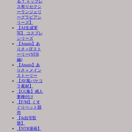
る？ トップレ
ス有りセクシ
ーランジェリ
ーグラビアシ
リーズ】
【AI生成実
写】 コスプレ
シリーズ
【Anasis】あ
りさ＋IFスト
ーリー(NTR
編)
【Anasis】あ
りさ＋メイン
ストーリー
【AV風パケコ
ラ素材】
【CG集】感人
妻種付け
【F/M】くす
ぐりペット競
売
【jk自宅監
禁】
【NTR漫画】