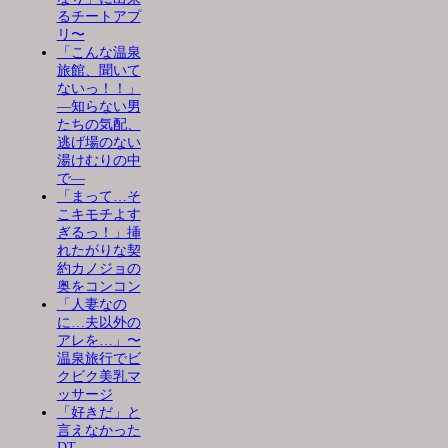
るチートアプ
リ〜
「こんな温泉
旅館、聞いて
ないっ！！」
―知らない男
たちの気配、
逃げ場のない
湯けむりの中
で―
「まって…そ
こキモチよす
ぎるっ！」挿
れたがりな契
約カノジョの
奥をコンコン
「人妻なの
に…夫以外の
アレを…」〜
温泉旅行でビ
クビク美乳マ
ッサージ
「好きだ」と
言えなかった
DT