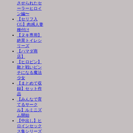
させられたセ
ーラーヒロイ
ン編〜
【セリフ入
CG】肉感人妻
種付け
【ヌキ専用】
絶景トイレシ
リーズ
【ハマダ商
店】
【ヒロピン】
敵と戦いピン
チになる魔法
少女
【まとめて収
録】セット作
品
【みんなで育
てるサーク
ル】ルミニズ
ム開始
【中出し】ヒ
ロインセック
ス集シリーズ