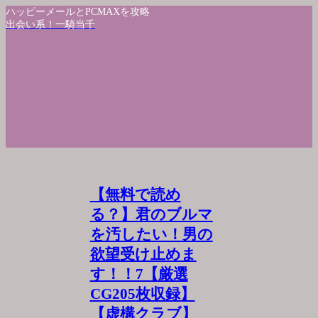
ハッピーメールとPCMAXを攻略
出会い系！一騎当千
【無料で読め
る？】君のブルマ
を汚したい！男の
欲望受け止めま
す！！7【厳選
CG205枚収録】
【虚構クラブ】