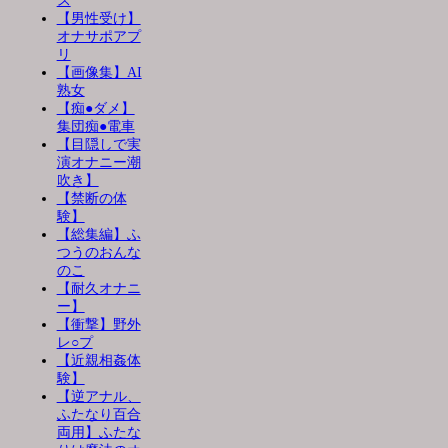
ス
【男性受け】
オナサポアプ
リ
【画像集】AI
熟女
【痴●ダメ】
集団痴●電車
【目隠しで実
演オナニー潮
吹き】
【禁断の体
験】
【総集編】ふ
つうのおんな
のこ
【耐久オナニ
ー】
【衝撃】野外
レ○プ
【近親相姦体
験】
【逆アナル、
ふたなり百合
両用】ふたな