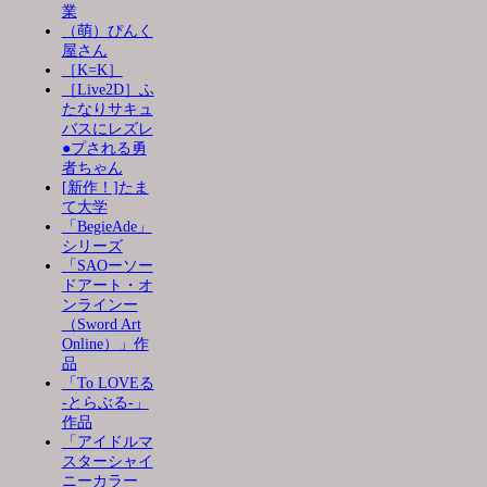
業
（萌）ぴんく
屋さん
［K=K］
［Live2D］ふ
たなりサキュ
バスにレズレ
●プされる勇
者ちゃん
[新作！]たま
て大学
「BegieAde」
シリーズ
「SAOーソー
ドアート・オ
ンラインー
（Sword Art
Online）」作
品
「To LOVEる
-とらぶる-」
作品
「アイドルマ
スターシャイ
ニーカラー