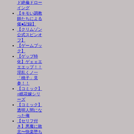
ド絶倫ドロー
イング
【キモい調教
師たちによる
催●記録】
【クリムゾン
公式スピンオ
フ】
【ゲームブッ
ク】
【ゲップ特
化】ゲェェエ
エエップ！！
淫乱くノ一
「桃子」見
参！！
【コミック】
○眠花嫁シリ
ーズ
【コミック】
透明人間にな
った俺
【セリフ付
き】悪魔に敗
北〜快楽堕ち