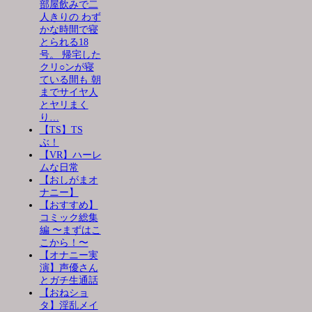
部屋飲みで二
人きりの わず
かな時間で寝
とられる18
号。 帰宅した
クリ○ンが寝
ている間も 朝
までサイヤ人
とヤリまく
り…
【TS】TS
ぶ！
【VR】ハーレ
ムな日常
【おしがまオ
ナニー】
【おすすめ】
コミック総集
編 〜まずはこ
こから！〜
【オナニー実
演】声優さん
とガチ生通話
【おねショ
タ】淫乱メイ