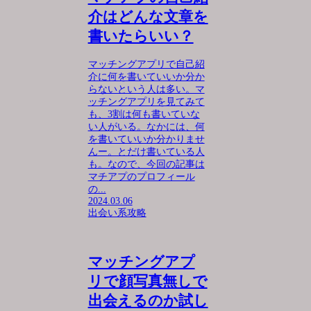
介はどんな文章を
書いたらいい？
マッチングアプリで自己紹
介に何を書いていいか分か
らないという人は多い。マ
ッチングアプリを見てみて
も、3割は何も書いていな
い人がいる。なかには、何
を書いていいか分かりませ
んー。とだけ書いている人
も。なので、今回の記事は
マチアプのプロフィール
の...
2024.03.06
出会い系攻略
マッチングアプ
リで顔写真無しで
出会えるのか試し