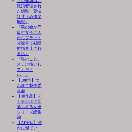
『犯罪組織に
絶頂管理され
た婦警、薬漬
け寸止め快楽
地獄』
『男の娘が同
級生女子二人
からフラット
貞操帯で残酷
射精禁止され
る話』
『私のこと、
オナホ扱いし
てくださ
い！』
【100均】つ
んぽこ製作委
員会
【40作品】デ
カチンポに即
落ちする女達
シリーズ総集
編
【AI実写】誰
かに似てい