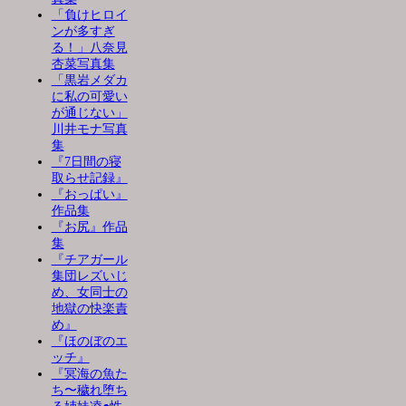
「負けヒロイ
ンが多すぎ
る！」八奈見
杏菜写真集
「黒岩メダカ
に私の可愛い
が通じない」
川井モナ写真
集
『7日間の寝
取らせ記録』
『おっぱい』
作品集
『お尻』作品
集
『チアガール
集団レズいじ
め、女同士の
地獄の快楽責
め』
『ほのぼのエ
ッチ』
『冥海の魚た
ち〜穢れ堕ち