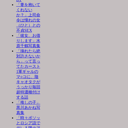
「妻を抱いて
くれない
か？」上司命
令は憧れの女
（ひと）との
不貞SEX
「彼女、お借
りします」水
原千鶴写真集
「挿れたら絶
対許さないか
ら」って言っ
てたカースト
1軍ギャルの
マ○コに、陰
キャオタクが
うっかり毎回
超特濃種付け
する話
「推しの子」
黒川あかね写
真集
「時々ボソッ
とロシア語で