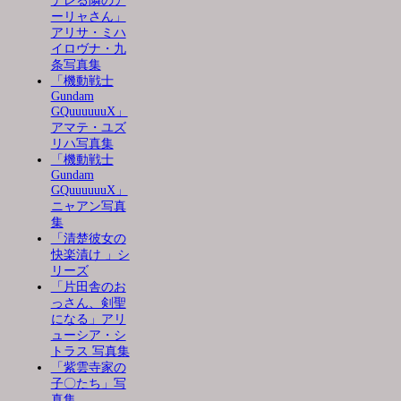
デレる隣のア
ーリャさん」
アリサ・ミハ
イロヴナ・九
条写真集
「機動戦士
Gundam
GQuuuuuuX」
アマテ・ユズ
リハ写真集
「機動戦士
Gundam
GQuuuuuuX」
ニャアン写真
集
「清楚彼女の
快楽漬け 」シ
リーズ
「片田舎のお
っさん、剣聖
になる」アリ
ューシア・シ
トラス 写真集
「紫雲寺家の
子〇たち」写
真集