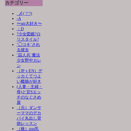
カテゴリー
_〆(´?`?)
-A
〜sm大好き〜
：D
?少女図鑑?ロ
リスタイル?
’◯コキ’され
る彼女
’囚人兵’魔法
少女野中カレ
ン
（JP＋EN）デ
ッカくてつよ
い艦娘が好き
(人妻・主婦・
母)と甘Sエッ
チのなぐさめ
屋
（元）ダンサ
ーママのデカ
パイ丸出し背
徳レッスン
（株）zou乳