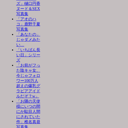
ズ」樋口円香
ヌード＆SEX
写真集
「アオのハ
コ」鹿野千夏
写真集
「あなたの」
じゃダメみた
い…
「いちばん長
い日」シリー
ズ
「お前がフっ
た陰キャ女、
今じゃフォロ
ワー100万人
超えの爆乳グ
ラビアアイド
ルだぞ？w」
「お隣の天使
様にいつの間
にか駄目人間
にされていた
件」椎名真昼
写真集