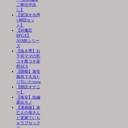
ご奉仕中出
し】
【実演オホ声
×神回セッ
ト】
【対魔忍
RPGX】
ASMRシリー
ズ
【抜き専】お
下劣ママの乳
コキ膣コキ妄
想SEX
【朗報】激安
風俗で大当た
り引いたwww
【朗読オナニ
ー】
【格安】短編
露出モノ
【漫画版】未
亡人の母さん
と実家でいち
ゃラブセック