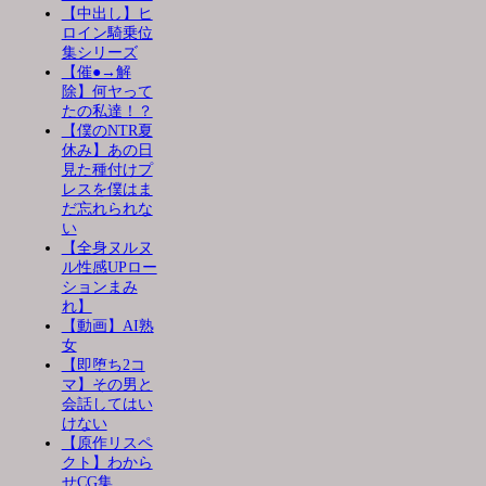
【中出し】ヒ
ロイン騎乗位
集シリーズ
【催●→解
除】何ヤって
たの私達！？
【僕のNTR夏
休み】あの日
見た種付けプ
レスを僕はま
だ忘れられな
い
【全身ヌルヌ
ル性感UPロー
ションまみ
れ】
【動画】AI熟
女
【即堕ち2コ
マ】その男と
会話してはい
けない
【原作リスペ
クト】わから
せCG集