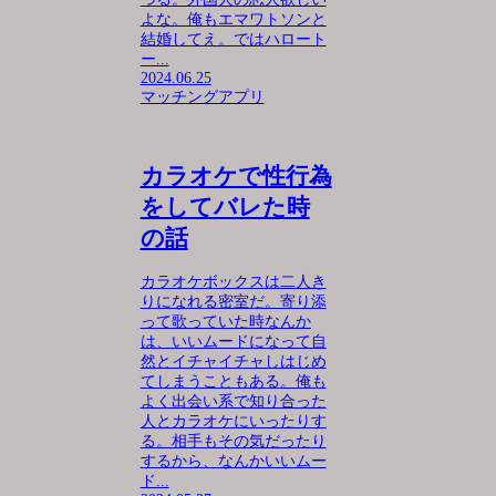
よな。俺もエマワトソンと
結婚してえ。ではハロート
ー...
2024.06.25
マッチングアプリ
カラオケで性行為
をしてバレた時
の話
カラオケボックスは二人き
りになれる密室だ。寄り添
って歌っていた時なんか
は、いいムードになって自
然とイチャイチャしはじめ
てしまうこともある。俺も
よく出会い系で知り合った
人とカラオケにいったりす
る。相手もその気だったり
するから、なんかいいムー
ド...