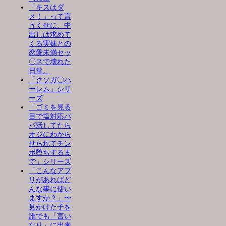
「キスはダ
メ！」って言
うくせに、中
出しは求めて
くる実妹との
恋愛未満セッ
〇スで壊れた
日常。
「クソガ〇ハ
ーレム」シリ
ーズ
「ゴミを見る
目で塩対応パ
パ活してたら
オジにわから
せられてチン
ポ堕ちするま
で」シリーズ
「こんなアプ
リがあればど
んな事に使い
ますか？」〜
見かけた子を
誰でも「言い
なり」に出来