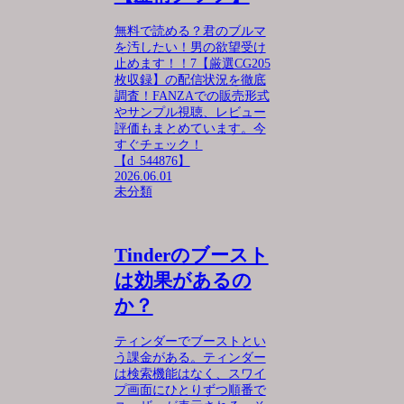
無料で読める？君のブルマ
を汚したい！男の欲望受け
止めます！！7【厳選CG205
枚収録】の配信状況を徹底
調査！FANZAでの販売形式
やサンプル視聴、レビュー
評価もまとめています。今
すぐチェック！
【d_544876】
2026.06.01
未分類
Tinderのブースト
は効果があるの
か？
ティンダーでブーストとい
う課金がある。ティンダー
は検索機能はなく、スワイ
プ画面にひとりずつ順番で