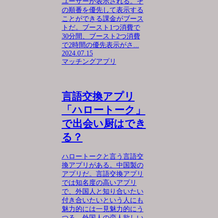
ユーザーが表示される。そ
の順番を優先して表示する
ことができる課金がブース
トだ。ブースト1つ消費で
30分間、ブースト2つ消費
で2時間の優先表示がさ...
2024.07.15
マッチングアプリ
言語交換アプリ
「ハロートーク」
で出会い厨はでき
る？
ハロートークと言う言語交
換アプリがある。中国製の
アプリだ。言語交換アプリ
では知名度の高いアプリ
で、外国人と知り合いたい
付き合いたいという人にも
魅力的には一見魅力的にう
つる。外国人の恋人欲しい