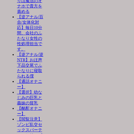
りは魔法のオ
ナホで貴方を
責める
【逆アナル/百
合/女体化対
応】毎日10分
間、会社のふ
たなり女性の
性処理担当で
す。
【逆アナル/逆
NTR】おほ声
下品交尾でふ
たなりに寝取
られる僕
【通話オナニ
ー】
【選択】幼な
じみの巨乳と
義妹の貧乳
【酩酊オナニ
ー】
【閲覧注意】
ゾンビ乱交セ
ックスパーテ