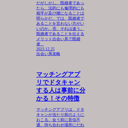
だがしかし、既婚者であっ
たら、法的にも倫理的にも
相手が及び腰になることは
明らかだ。では、既婚者で
あることを言わない方がい
いのか。否、それは違う。
既婚者であることを伝える
メリット出会い系で既婚
者...
2023.12.25
出会い系攻略
マッチングアプ
リでドタキャン
する人は事前に分
かる！その特徴
マッチングアプリは、ドタ
キャンが当たり前のように
おこる。会う前に音信不
通。待ち合わせ場所にだれ