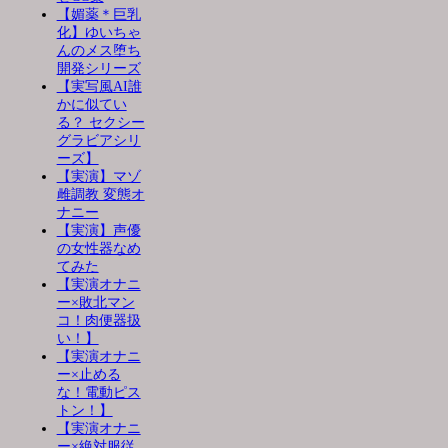
【媚薬＊巨乳
化】ゆいちゃ
んのメス堕ち
開発シリーズ
【実写風AI誰
かに似てい
る？ セクシー
グラビアシリ
ーズ】
【実演】マゾ
雌調教 変態オ
ナニー
【実演】声優
の女性器なめ
てみた
【実演オナニ
ー×敗北マン
コ！肉便器扱
い！】
【実演オナニ
ー×止める
な！電動ピス
トン！】
【実演オナニ
ー×絶対服従