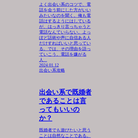
よく出会い系のコツで、電
話を会う前にした方がいい
みたいなのを聞く。俺も電
話はするようにはしている
が、はっきり言っちゃうと
電話なんていらない。よっ
ぽど話術や声に自信ある人
だけすればいいと思ってい
る。では、その理由を語っ
ていこう。電話を嫌がる
人...
2024.01.12
出会い系攻略
出会い系で既婚者
であることは言
ってもいいの
か？
既婚者でも遊びたいと思う
ことは自然なことである。