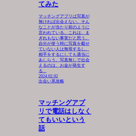
てみた
マッチングアプリは写真が
無ければ出会えない。そん
なことが当たり前のように
言われている。これは、ま
ぎれもない事実だと思う。
自分が使う時に写真を載せ
ていない人は無視するし、
相手をするにしても適当に
あしらう。写真無しで出会
えるのは、お金が発生す
る...
2024.02.02
出会い系攻略
マッチングアプ
リで電話はしなく
てもいいという
話