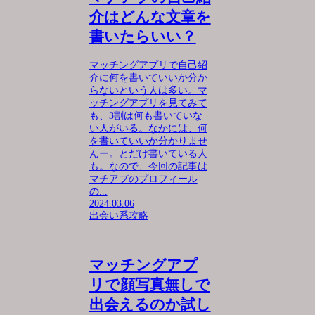
介はどんな文章を
書いたらいい？
マッチングアプリで自己紹
介に何を書いていいか分か
らないという人は多い。マ
ッチングアプリを見てみて
も、3割は何も書いていな
い人がいる。なかには、何
を書いていいか分かりませ
んー。とだけ書いている人
も。なので、今回の記事は
マチアプのプロフィール
の...
2024.03.06
出会い系攻略
マッチングアプ
リで顔写真無しで
出会えるのか試し