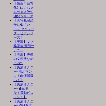
【媚薬＊巨乳
化】ゆいちゃ
んのメス堕ち
開発シリーズ
【実写風AI誰
かに似てい
る？ セクシー
グラビアシリ
ーズ】
【実演】マゾ
雌調教 変態オ
ナニー
【実演】声優
の女性器なめ
てみた
【実演オナニ
ー×敗北マン
コ！肉便器扱
い！】
【実演オナニ
ー×止める
な！電動ピス
トン！】
【実演オナニ
ー×絶対服従