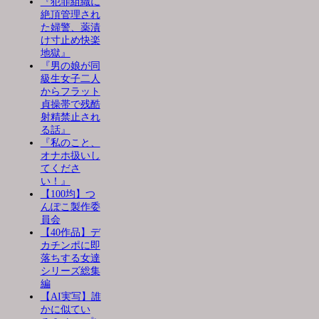
『犯罪組織に
絶頂管理され
た婦警、薬漬
け寸止め快楽
地獄』
『男の娘が同
級生女子二人
からフラット
貞操帯で残酷
射精禁止され
る話』
『私のこと、
オナホ扱いし
てくださ
い！』
【100均】つ
んぽこ製作委
員会
【40作品】デ
カチンポに即
落ちする女達
シリーズ総集
編
【AI実写】誰
かに似てい