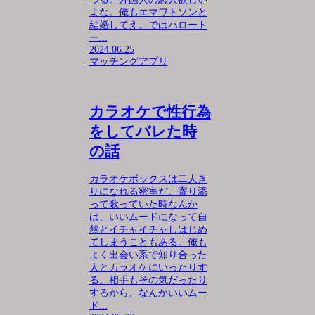
よな。俺もエマワトソンと
結婚してえ。ではハロート
ー...
2024.06.25
マッチングアプリ
カラオケで性行為
をしてバレた時
の話
カラオケボックスは二人き
りになれる密室だ。寄り添
って歌っていた時なんか
は、いいムードになって自
然とイチャイチャしはじめ
てしまうこともある。俺も
よく出会い系で知り合った
人とカラオケにいったりす
る。相手もその気だったり
するから、なんかいいムー
ド...