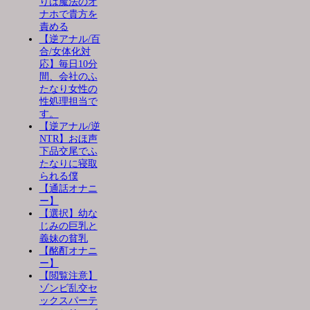
りは魔法のオ
ナホで貴方を
責める
【逆アナル/百
合/女体化対
応】毎日10分
間、会社のふ
たなり女性の
性処理担当で
す。
【逆アナル/逆
NTR】おほ声
下品交尾でふ
たなりに寝取
られる僕
【通話オナニ
ー】
【選択】幼な
じみの巨乳と
義妹の貧乳
【酩酊オナニ
ー】
【閲覧注意】
ゾンビ乱交セ
ックスパーテ