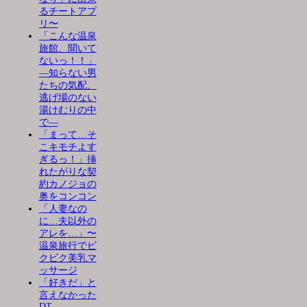
るチートアプ
リ〜
「こんな温泉
旅館、聞いて
ないっ！！」
―知らない男
たちの気配、
逃げ場のない
湯けむりの中
で―
「まって…そ
こキモチよす
ぎるっ！」挿
れたがりな契
約カノジョの
奥をコンコン
「人妻なの
に…夫以外の
アレを…」〜
温泉旅行でビ
クビク美乳マ
ッサージ
「好きだ」と
言えなかった
DT