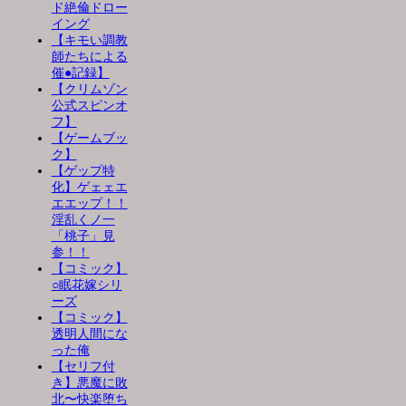
ド絶倫ドロー
イング
【キモい調教
師たちによる
催●記録】
【クリムゾン
公式スピンオ
フ】
【ゲームブッ
ク】
【ゲップ特
化】ゲェェエ
エエップ！！
淫乱くノ一
「桃子」見
参！！
【コミック】
○眠花嫁シリ
ーズ
【コミック】
透明人間にな
った俺
【セリフ付
き】悪魔に敗
北〜快楽堕ち