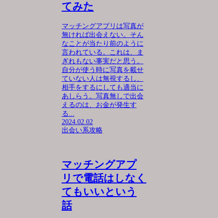
てみた
マッチングアプリは写真が
無ければ出会えない。そん
なことが当たり前のように
言われている。これは、ま
ぎれもない事実だと思う。
自分が使う時に写真を載せ
ていない人は無視するし、
相手をするにしても適当に
あしらう。写真無しで出会
えるのは、お金が発生す
る...
2024.02.02
出会い系攻略
マッチングアプ
リで電話はしなく
てもいいという
話