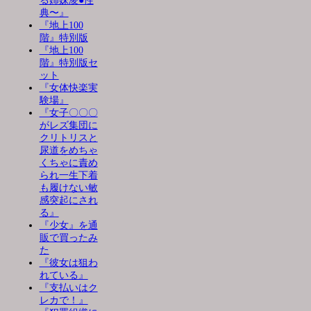
る姉妹凌●性
典〜』
『地上100
階』特別版
『地上100
階』特別版セ
ット
『女体快楽実
験場』
『女子〇〇〇
がレズ集団に
クリトリスと
尿道をめちゃ
くちゃに責め
られ一生下着
も履けない敏
感突起にされ
る』
『少女』を通
販で買ったみ
た
『彼女は狙わ
れている』
『支払いはク
レカで！』