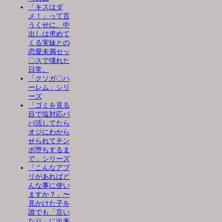
「キスはダ
メ！」って言
うくせに、中
出しは求めて
くる実妹との
恋愛未満セッ
〇スで壊れた
日常。
「クソガ〇ハ
ーレム」シリ
ーズ
「ゴミを見る
目で塩対応パ
パ活してたら
オジにわから
せられてチン
ポ堕ちするま
で」シリーズ
「こんなアプ
リがあればど
んな事に使い
ますか？」〜
見かけた子を
誰でも「言い
なり」に出来