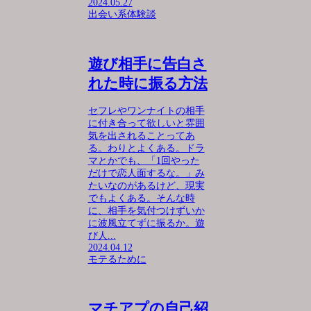
2024.05.27
出会い系体験談
遊び相手に告白さ
れた時に振る方法
セフレやワンナイトの相手
に付き合って欲しいと雰囲
気を出されることってあ
る。わりとよくある。ドラ
マとかでも、「1回やった
だけで恋人面するな。」み
たいなのがあるけど、現実
でもよくある。そんな時
に、相手を気付つけずいか
に波風立てずに振るか。遊
び人...
2024.04.12
モテるために
マチアプの自己紹