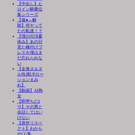
【中出し】ヒ
ロイン騎乗位
集シリーズ
【催●→解
除】何ヤって
たの私達！？
【僕のNTR夏
休み】あの日
見た種付けプ
レスを僕はま
だ忘れられな
い
【全身ヌルヌ
ル性感UPロー
ションまみ
れ】
【動画】AI熟
女
【即堕ち2コ
マ】その男と
会話してはい
けない
【原作リスペ
クト】わから
せCG集