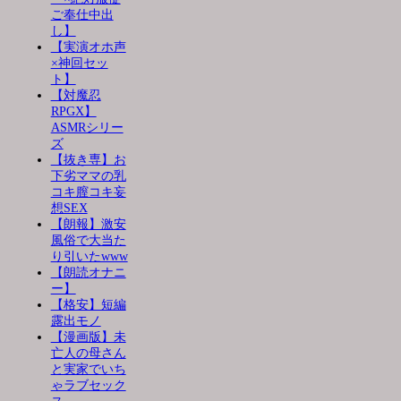
ご奉仕中出
し】
【実演オホ声
×神回セッ
ト】
【対魔忍
RPGX】
ASMRシリー
ズ
【抜き専】お
下劣ママの乳
コキ膣コキ妄
想SEX
【朗報】激安
風俗で大当た
り引いたwww
【朗読オナニ
ー】
【格安】短編
露出モノ
【漫画版】未
亡人の母さん
と実家でいち
ゃラブセック