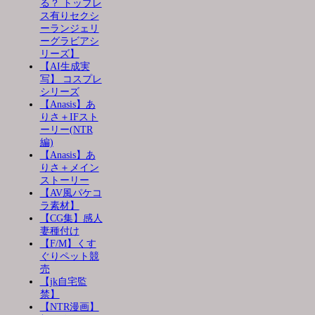
る？ トップレ
ス有りセクシ
ーランジェリ
ーグラビアシ
リーズ】
【AI生成実
写】 コスプレ
シリーズ
【Anasis】あ
りさ＋IFスト
ーリー(NTR
編)
【Anasis】あ
りさ＋メイン
ストーリー
【AV風パケコ
ラ素材】
【CG集】感人
妻種付け
【F/M】くす
ぐりペット競
売
【jk自宅監
禁】
【NTR漫画】