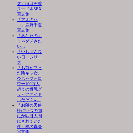
ズ」樋口円香
ヌード＆SEX
写真集
「アオのハ
コ」鹿野千夏
写真集
「あなたの」
じゃダメみた
い…
「いちばん長
い日」シリー
ズ
「お前がフっ
た陰キャ女、
今じゃフォロ
ワー100万人
超えの爆乳グ
ラビアアイド
ルだぞ？w」
「お隣の天使
様にいつの間
にか駄目人間
にされていた
件」椎名真昼
写真集