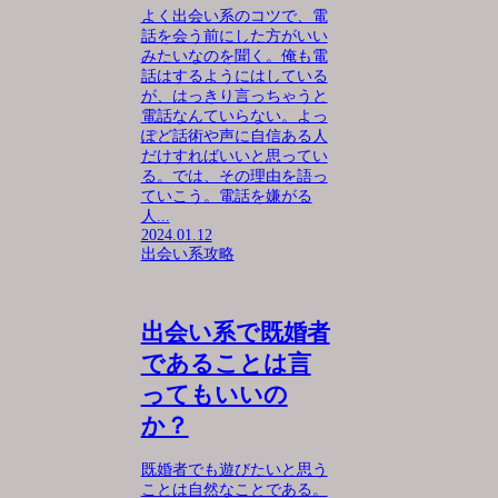
よく出会い系のコツで、電
話を会う前にした方がいい
みたいなのを聞く。俺も電
話はするようにはしている
が、はっきり言っちゃうと
電話なんていらない。よっ
ぽど話術や声に自信ある人
だけすればいいと思ってい
る。では、その理由を語っ
ていこう。電話を嫌がる
人...
2024.01.12
出会い系攻略
出会い系で既婚者
であることは言
ってもいいの
か？
既婚者でも遊びたいと思う
ことは自然なことである。