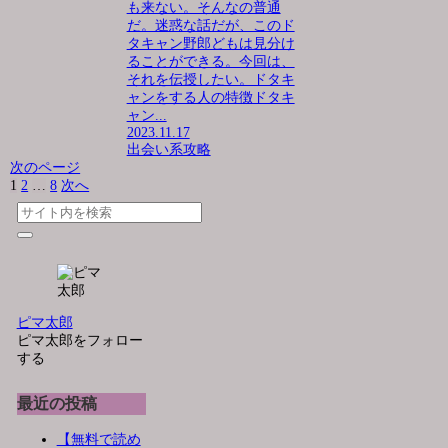
も来ない。そんなの普通
だ。迷惑な話だが、このド
タキャン野郎どもは見分け
ることができる。今回は、
それを伝授したい。ドタキ
ャンをする人の特徴ドタキ
ャン...
2023.11.17
出会い系攻略
次のページ
1
2
…
8
次へ
ピマ太郎
ピマ太郎をフォロー
する
最近の投稿
【無料で読め