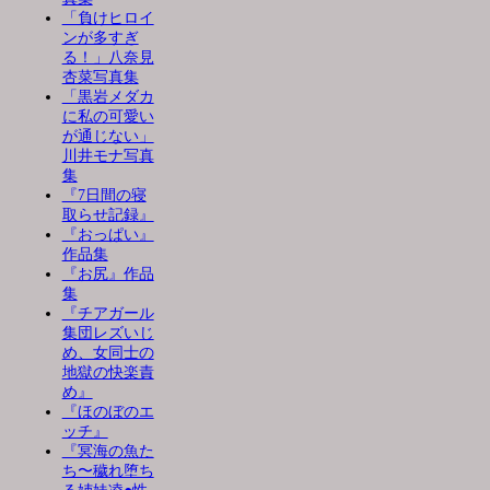
「負けヒロイ
ンが多すぎ
る！」八奈見
杏菜写真集
「黒岩メダカ
に私の可愛い
が通じない」
川井モナ写真
集
『7日間の寝
取らせ記録』
『おっぱい』
作品集
『お尻』作品
集
『チアガール
集団レズいじ
め、女同士の
地獄の快楽責
め』
『ほのぼのエ
ッチ』
『冥海の魚た
ち〜穢れ堕ち