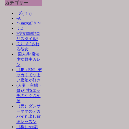
カテゴリー
_〆(´?`?)
-A
〜sm大好き〜
：D
?少女図鑑?ロ
リスタイル?
’◯コキ’され
る彼女
’囚人兵’魔法
少女野中カレ
ン
（JP＋EN）デ
ッカくてつよ
い艦娘が好き
(人妻・主婦・
母)と甘Sエッ
チのなぐさめ
屋
（元）ダンサ
ーママのデカ
パイ丸出し背
徳レッスン
（株）zou乳