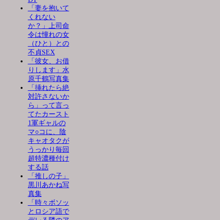
「妻を抱いて
くれない
か？」上司命
令は憧れの女
（ひと）との
不貞SEX
「彼女、お借
りします」水
原千鶴写真集
「挿れたら絶
対許さないか
ら」って言っ
てたカースト
1軍ギャルの
マ○コに、陰
キャオタクが
うっかり毎回
超特濃種付け
する話
「推しの子」
黒川あかね写
真集
「時々ボソッ
とロシア語で