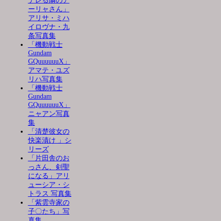
デレる隣のア
ーリャさん」
アリサ・ミハ
イロヴナ・九
条写真集
「機動戦士
Gundam
GQuuuuuuX」
アマテ・ユズ
リハ写真集
「機動戦士
Gundam
GQuuuuuuX」
ニャアン写真
集
「清楚彼女の
快楽漬け 」シ
リーズ
「片田舎のお
っさん、剣聖
になる」アリ
ューシア・シ
トラス 写真集
「紫雲寺家の
子〇たち」写
真集