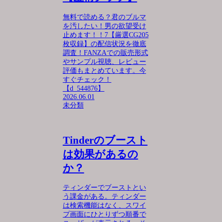
無料で読める？君のブルマ
を汚したい！男の欲望受け
止めます！！7【厳選CG205
枚収録】の配信状況を徹底
調査！FANZAでの販売形式
やサンプル視聴、レビュー
評価もまとめています。今
すぐチェック！
【d_544876】
2026.06.01
未分類
Tinderのブースト
は効果があるの
か？
ティンダーでブーストとい
う課金がある。ティンダー
は検索機能はなく、スワイ
プ画面にひとりずつ順番で