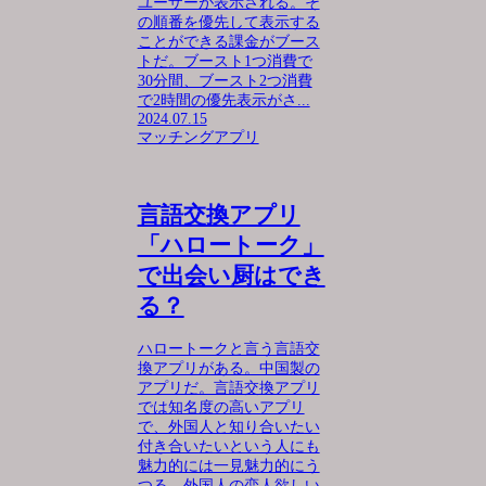
ユーザーが表示される。そ
の順番を優先して表示する
ことができる課金がブース
トだ。ブースト1つ消費で
30分間、ブースト2つ消費
で2時間の優先表示がさ...
2024.07.15
マッチングアプリ
言語交換アプリ
「ハロートーク」
で出会い厨はでき
る？
ハロートークと言う言語交
換アプリがある。中国製の
アプリだ。言語交換アプリ
では知名度の高いアプリ
で、外国人と知り合いたい
付き合いたいという人にも
魅力的には一見魅力的にう
つる。外国人の恋人欲しい