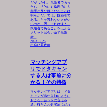
だがしかし、既婚者であっ
たら、法的にも倫理的にも
相手が及び腰になることは
明らかだ。では、既婚者で
あることを言わない方がい
いのか。否、それは違う。
既婚者であることを伝える
メリット出会い系で既婚
者...
2023.12.25
出会い系攻略
マッチングアプ
リでドタキャン
する人は事前に分
かる！その特徴
マッチングアプリは、ドタ
キャンが当たり前のように
おこる。会う前に音信不
通。待ち合わせ場所にだれ