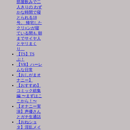
部屋飲みで二
人きりの わず
かな時間で寝
とられる18
号。 帰宅した
クリ○ンが寝
ている間も 朝
までサイヤ人
とヤリまく
り…
【TS】TS
ぶ！
【VR】ハーレ
ムな日常
【おしがまオ
ナニー】
【おすすめ】
コミック総集
編 〜まずはこ
こから！〜
【オナニー実
演】声優さん
とガチ生通話
【おねショ
タ】淫乱メイ