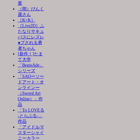
業
（萌）ぴんく
屋さん
［K=K］
［Live2D］ふ
たなりサキュ
バスにレズレ
●プされる勇
者ちゃん
[新作！]たま
て大学
「BegieAde」
シリーズ
「SAOーソー
ドアート・オ
ンラインー
（Sword Art
Online）」作
品
「To LOVEる
-とらぶる-」
作品
「アイドルマ
スターシャイ
ニーカラー