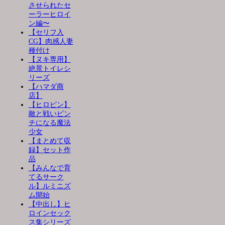
させられたセ
ーラーヒロイ
ン編〜
【セリフ入
CG】肉感人妻
種付け
【ヌキ専用】
絶景トイレシ
リーズ
【ハマダ商
店】
【ヒロピン】
敵と戦いピン
チになる魔法
少女
【まとめて収
録】セット作
品
【みんなで育
てるサーク
ル】ルミニズ
ム開始
【中出し】ヒ
ロインセック
ス集シリーズ