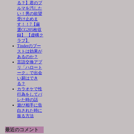
る？】君のブ
ルマを汚した
い！男の欲望
受け止めま
す！！7【厳
選CG205枚収
録】 【虚構ク
ラブ】
Tinderのブー
ストは効果が
あるのか？
言語交換アプ
リ「ハロート
ーク」で出会
い厨はでき
る？
カラオケで性
行為をしてバ
レた時の話
遊び相手に告
白された時に
振る方法
最近のコメント