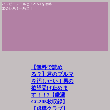
ハッピーメールとPCMAXを攻略
出会い系！一騎当千
【無料で読め
る？】君のブルマ
を汚したい！男の
欲望受け止めま
す！！7【厳選
CG205枚収録】
【虚構クラブ】