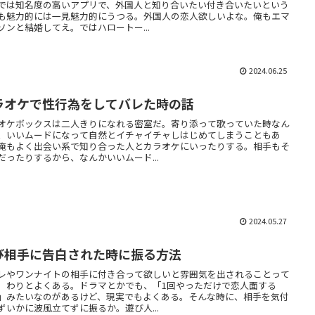
では知名度の高いアプリで、外国人と知り合いたい付き合いたいという
も魅力的には一見魅力的にうつる。外国人の恋人欲しいよな。俺もエマ
ソンと結婚してえ。ではハロートー...
2024.06.25
ラオケで性行為をしてバレた時の話
オケボックスは二人きりになれる密室だ。寄り添って歌っていた時なん
、いいムードになって自然とイチャイチャしはじめてしまうこともあ
俺もよく出会い系で知り合った人とカラオケにいったりする。相手もそ
だったりするから、なんかいいムード...
2024.05.27
び相手に告白された時に振る方法
レやワンナイトの相手に付き合って欲しいと雰囲気を出されることって
。わりとよくある。ドラマとかでも、「1回やっただけで恋人面する
」みたいなのがあるけど、現実でもよくある。そんな時に、相手を気付
ずいかに波風立てずに振るか。遊び人...