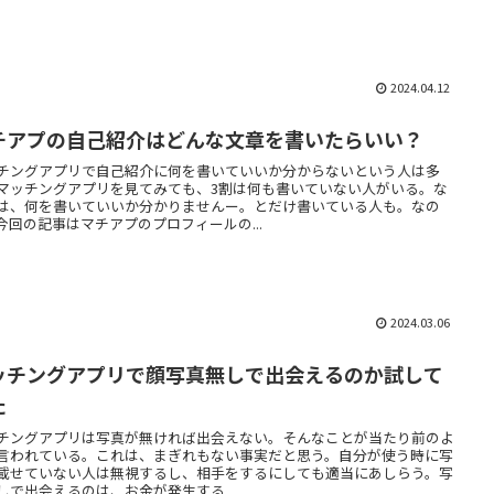
2024.04.12
チアプの自己紹介はどんな文章を書いたらいい？
チングアプリで自己紹介に何を書いていいか分からないという人は多
マッチングアプリを見てみても、3割は何も書いていない人がいる。な
は、何を書いていいか分かりませんー。とだけ書いている人も。なの
今回の記事はマチアプのプロフィールの...
2024.03.06
ッチングアプリで顔写真無しで出会えるのか試して
た
チングアプリは写真が無ければ出会えない。そんなことが当たり前のよ
言われている。これは、まぎれもない事実だと思う。自分が使う時に写
載せていない人は無視するし、相手をするにしても適当にあしらう。写
しで出会えるのは、お金が発生する...