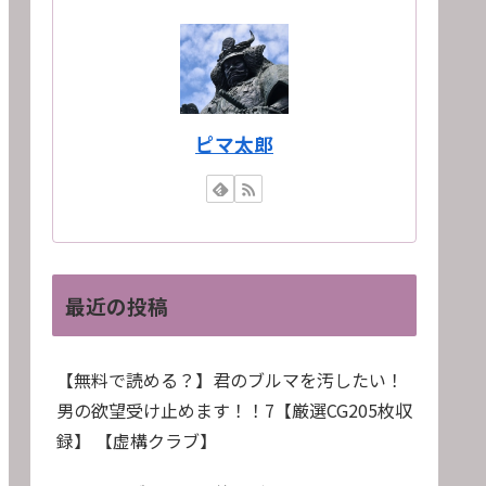
ピマ太郎
最近の投稿
【無料で読める？】君のブルマを汚したい！
男の欲望受け止めます！！7【厳選CG205枚収
録】 【虚構クラブ】