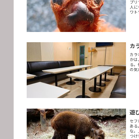
プリ
人に
ワト
カ
カラ
かは
る。
の気
遊
セフ
ある
な。
つけ