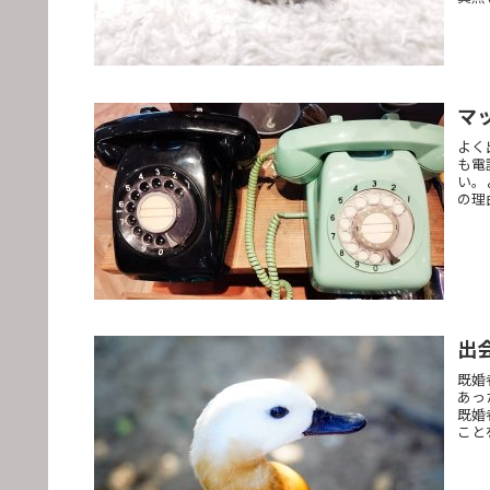
マ
よく
も電
い。
の理
出
既婚
あっ
既婚
こと