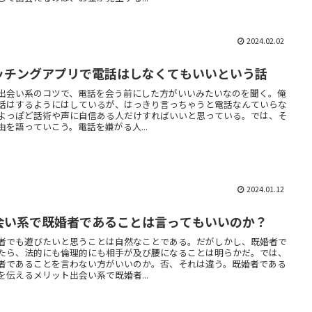
2024.02.02
ッチングアプリで電話はしなくてもいいという話
出会い系のコツで、電話を会う前にした方がいいみたいなのを聞く。俺
話はするようにはしているが、はっきり言っちゃうと電話なんていらな
よっぽど話術や声に自信ある人だけすればいいと思っている。では、そ
由を語っていこう。電話を嫌がる人...
2024.01.12
会い系で既婚者であることは言ってもいいのか？
者でも遊びたいと思うことは自然なことである。だがしかし、既婚者で
たら、法的にも倫理的にも相手が及び腰になることは明らかだ。では、
者であることを言わない方がいいのか。否、それは違う。既婚者である
を伝えるメリット出会い系で既婚者...