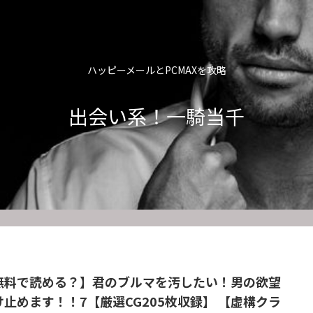
ハッピーメールとPCMAXを攻略
出会い系！一騎当千
無料で読める？】君のブルマを汚したい！男の欲望
け止めます！！7【厳選CG205枚収録】 【虚構クラ