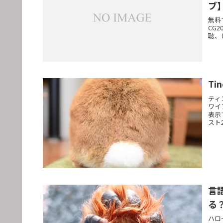
ブ
無料
CG
聴、
T
ティ
ワイ
表示
スト
言
る
ハロ