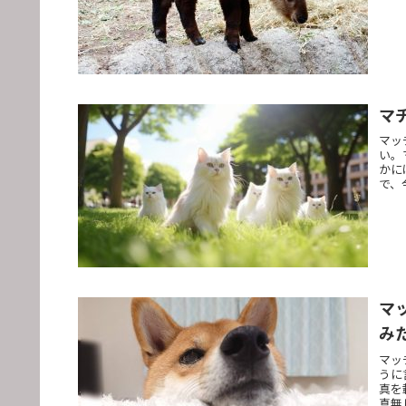
マ
マッ
い。
かに
で、
マ
み
マッ
うに
真を
真無