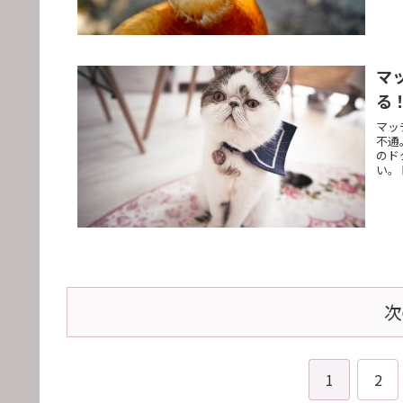
マ
る
マッ
不通
のド
い。
次
1
2