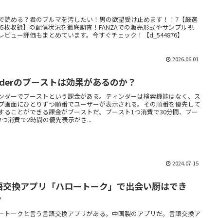
】
で読める？君のブルマを汚したい！男の欲望受け止めます！！7【厳選
205枚収録】の配信状況を徹底調査！FANZAでの販売形式やサンプル視
レビュー評価もまとめています。今すぐチェック！【d_544876】
2026.06.01
inderのブーストは効果があるのか？
ンダーでブーストという課金がある。ティンダーは検索機能はなく、ス
プ画面にひとりずつ順番でユーザーが表示される。その順番を優先して
することができる課金がブーストだ。ブースト1つ消費で30分間、ブー
2つ消費で2時間の優先表示がさ...
2024.07.15
語交換アプリ「ハロートーク」で出会い厨はでき
？
ートークと言う言語交換アプリがある。中国製のアプリだ。言語交換ア