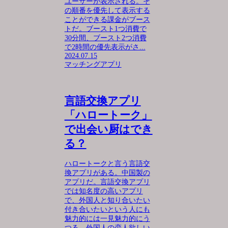
ユーザーが表示される。そ
の順番を優先して表示する
ことができる課金がブース
トだ。ブースト1つ消費で
30分間、ブースト2つ消費
で2時間の優先表示がさ...
2024.07.15
マッチングアプリ
言語交換アプリ
「ハロートーク」
で出会い厨はでき
る？
ハロートークと言う言語交
換アプリがある。中国製の
アプリだ。言語交換アプリ
では知名度の高いアプリ
で、外国人と知り合いたい
付き合いたいという人にも
魅力的には一見魅力的にう
つる。外国人の恋人欲しい