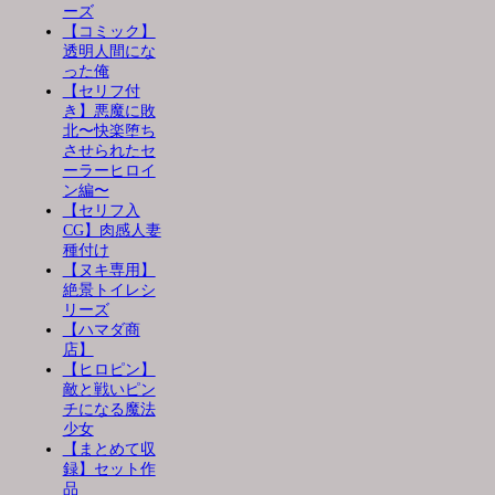
ーズ
【コミック】
透明人間にな
った俺
【セリフ付
き】悪魔に敗
北〜快楽堕ち
させられたセ
ーラーヒロイ
ン編〜
【セリフ入
CG】肉感人妻
種付け
【ヌキ専用】
絶景トイレシ
リーズ
【ハマダ商
店】
【ヒロピン】
敵と戦いピン
チになる魔法
少女
【まとめて収
録】セット作
品