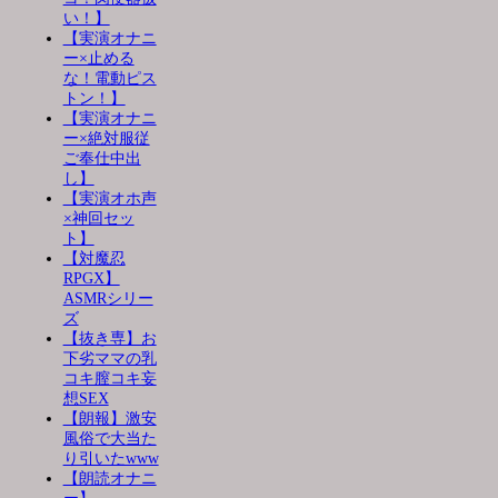
い！】
【実演オナニ
ー×止める
な！電動ピス
トン！】
【実演オナニ
ー×絶対服従
ご奉仕中出
し】
【実演オホ声
×神回セッ
ト】
【対魔忍
RPGX】
ASMRシリー
ズ
【抜き専】お
下劣ママの乳
コキ膣コキ妄
想SEX
【朗報】激安
風俗で大当た
り引いたwww
【朗読オナニ