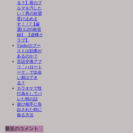
る？】君のブ
ルマを汚した
い！男の欲望
受け止めま
す！！7【厳
選CG205枚収
録】 【虚構ク
ラブ】
Tinderのブー
ストは効果が
あるのか？
言語交換アプ
リ「ハロート
ーク」で出会
い厨はでき
る？
カラオケで性
行為をしてバ
レた時の話
遊び相手に告
白された時に
振る方法
最近のコメント