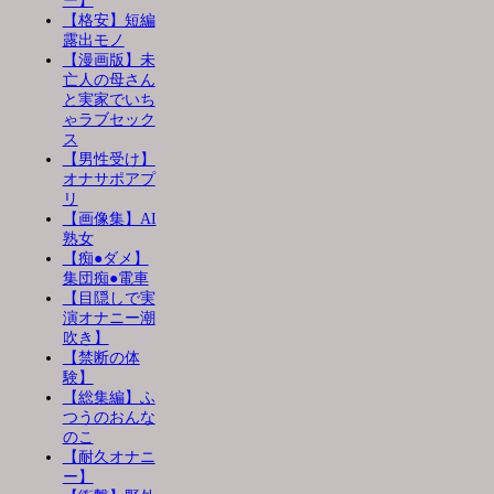
ー】
【格安】短編
露出モノ
【漫画版】未
亡人の母さん
と実家でいち
ゃラブセック
ス
【男性受け】
オナサポアプ
リ
【画像集】AI
熟女
【痴●ダメ】
集団痴●電車
【目隠しで実
演オナニー潮
吹き】
【禁断の体
験】
【総集編】ふ
つうのおんな
のこ
【耐久オナニ
ー】