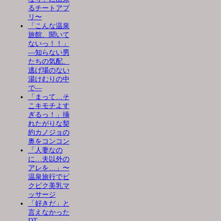
るチートアプ
リ〜
「こんな温泉
旅館、聞いて
ないっ！！」
―知らない男
たちの気配、
逃げ場のない
湯けむりの中
で―
「まって…そ
こキモチよす
ぎるっ！」挿
れたがりな契
約カノジョの
奥をコンコン
「人妻なの
に…夫以外の
アレを…」〜
温泉旅行でビ
クビク美乳マ
ッサージ
「好きだ」と
言えなかった
DT