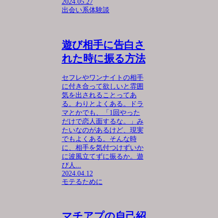
2024.05.27
出会い系体験談
遊び相手に告白さ
れた時に振る方法
セフレやワンナイトの相手
に付き合って欲しいと雰囲
気を出されることってあ
る。わりとよくある。ドラ
マとかでも、「1回やった
だけで恋人面するな。」み
たいなのがあるけど、現実
でもよくある。そんな時
に、相手を気付つけずいか
に波風立てずに振るか。遊
び人...
2024.04.12
モテるために
マチアプの自己紹