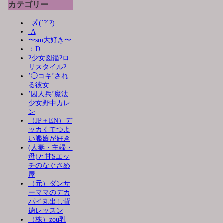
カテゴリー
_〆(´?`?)
-A
〜sm大好き〜
：D
?少女図鑑?ロ
リスタイル?
’◯コキ’され
る彼女
’囚人兵’魔法
少女野中カレ
ン
（JP＋EN）デ
ッカくてつよ
い艦娘が好き
(人妻・主婦・
母)と甘Sエッ
チのなぐさめ
屋
（元）ダンサ
ーママのデカ
パイ丸出し背
徳レッスン
（株）zou乳