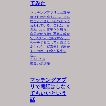
てみた
マッチングアプリは写真が
無ければ出会えない。そん
なことが当たり前のように
言われている。これは、ま
ぎれもない事実だと思う。
自分が使う時に写真を載せ
ていない人は無視するし、
相手をするにしても適当に
あしらう。写真無しで出会
えるのは、お金が発生す
る...
2024.02.02
出会い系攻略
マッチングアプ
リで電話はしなく
てもいいという
話