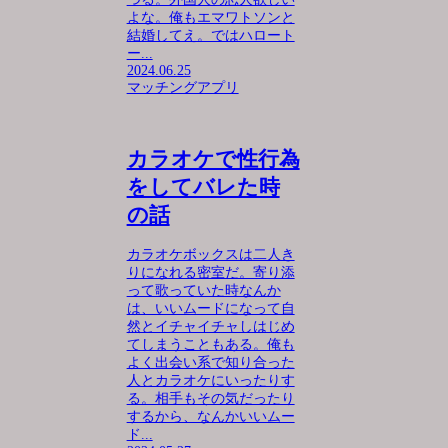
よな。俺もエマワトソンと
結婚してえ。ではハロート
ー...
2024.06.25
マッチングアプリ
カラオケで性行為
をしてバレた時
の話
カラオケボックスは二人き
りになれる密室だ。寄り添
って歌っていた時なんか
は、いいムードになって自
然とイチャイチャしはじめ
てしまうこともある。俺も
よく出会い系で知り合った
人とカラオケにいったりす
る。相手もその気だったり
するから、なんかいいムー
ド...