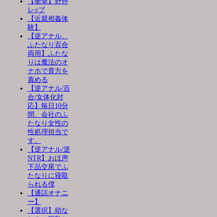
【衝撃】野外
レ○プ
【近親相姦体
験】
【逆アナル、
ふたなり百合
両用】ふたな
りは魔法のオ
ナホで貴方を
責める
【逆アナル/百
合/女体化対
応】毎日10分
間、会社のふ
たなり女性の
性処理担当で
す。
【逆アナル/逆
NTR】おほ声
下品交尾でふ
たなりに寝取
られる僕
【通話オナニ
ー】
【選択】幼な