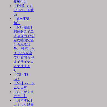
妻種付け
【F/M】くす
ぐりペット競
売
【jk自宅監
禁】
【NTR漫画】
部屋飲みで二
人きりの わず
かな時間で寝
とられる18
号。 帰宅した
クリ○ンが寝
ている間も 朝
までサイヤ人
とヤリまく
り…
【TS】TS
ぶ！
【VR】ハーレ
ムな日常
【おしがまオ
ナニー】
【おすすめ】
コミック総集