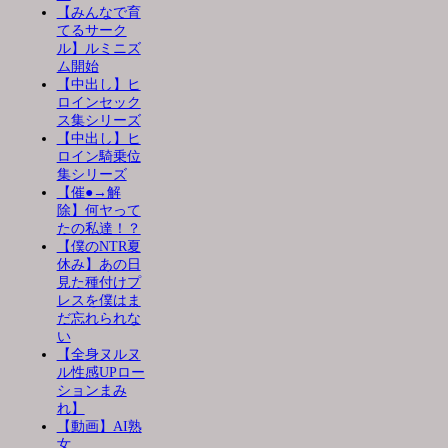
【みんなで育
てるサーク
ル】ルミニズ
ム開始
【中出し】ヒ
ロインセック
ス集シリーズ
【中出し】ヒ
ロイン騎乗位
集シリーズ
【催●→解
除】何ヤって
たの私達！？
【僕のNTR夏
休み】あの日
見た種付けプ
レスを僕はま
だ忘れられな
い
【全身ヌルヌ
ル性感UPロー
ションまみ
れ】
【動画】AI熟
女