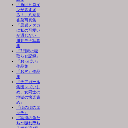
「負けヒロイ
ンが多すぎ
る！」八奈見
杏菜写真集
「黒岩メダカ
に私の可愛い
が通じない」
川井モナ写真
集
『7日間の寝
取らせ記録』
『おっぱい』
作品集
『お尻』作品
集
『チアガール
集団レズいじ
め、女同士の
地獄の快楽責
め』
『ほのぼのエ
ッチ』
『冥海の魚た
ち〜穢れ堕ち