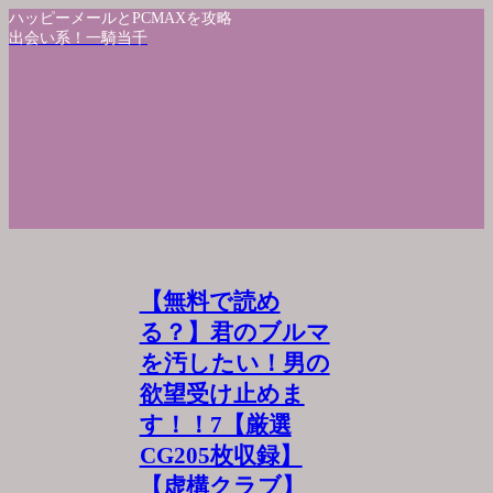
ハッピーメールとPCMAXを攻略
出会い系！一騎当千
【無料で読め
る？】君のブルマ
を汚したい！男の
欲望受け止めま
す！！7【厳選
CG205枚収録】
【虚構クラブ】