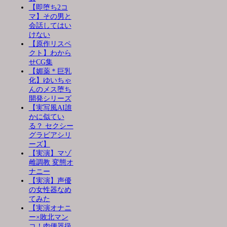
【即堕ち2コ
マ】その男と
会話してはい
けない
【原作リスペ
クト】わから
せCG集
【媚薬＊巨乳
化】ゆいちゃ
んのメス堕ち
開発シリーズ
【実写風AI誰
かに似てい
る？ セクシー
グラビアシリ
ーズ】
【実演】マゾ
雌調教 変態オ
ナニー
【実演】声優
の女性器なめ
てみた
【実演オナニ
ー×敗北マン
コ！肉便器扱