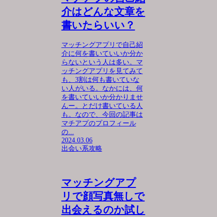
介はどんな文章を
書いたらいい？
マッチングアプリで自己紹
介に何を書いていいか分か
らないという人は多い。マ
ッチングアプリを見てみて
も、3割は何も書いていな
い人がいる。なかには、何
を書いていいか分かりませ
んー。とだけ書いている人
も。なので、今回の記事は
マチアプのプロフィール
の...
2024.03.06
出会い系攻略
マッチングアプ
リで顔写真無しで
出会えるのか試し