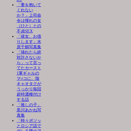
「妻を抱いて
くれない
か？」上司命
令は憧れの女
（ひと）との
不貞SEX
「彼女、お借
りします」水
原千鶴写真集
「挿れたら絶
対許さないか
ら」って言っ
てたカースト
1軍ギャルの
マ○コに、陰
キャオタクが
うっかり毎回
超特濃種付け
する話
「推しの子」
黒川あかね写
真集
「時々ボソッ
とロシア語で