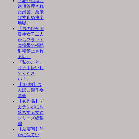
『犯罪組織に
絶頂管理され
た婦警、薬漬
け寸止め快楽
地獄』
『男の娘が同
級生女子二人
からフラット
貞操帯で残酷
射精禁止され
る話』
『私のこと、
オナホ扱いし
てくださ
い！』
【100均】つ
んぽこ製作委
員会
【40作品】デ
カチンポに即
落ちする女達
シリーズ総集
編
【AI実写】誰
かに似てい