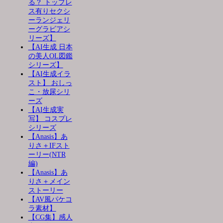
る？ トップレ
ス有りセクシ
ーランジェリ
ーグラビアシ
リーズ】
【AI生成 日本
の美人OL図鑑
シリーズ】
【AI生成イラ
スト】 おしっ
こ・放尿シリ
ーズ
【AI生成実
写】 コスプレ
シリーズ
【Anasis】あ
りさ＋IFスト
ーリー(NTR
編)
【Anasis】あ
りさ＋メイン
ストーリー
【AV風パケコ
ラ素材】
【CG集】感人