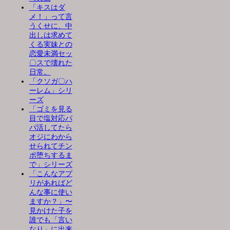
「キスはダ
メ！」って言
うくせに、中
出しは求めて
くる実妹との
恋愛未満セッ
〇スで壊れた
日常。
「クソガ〇ハ
ーレム」シリ
ーズ
「ゴミを見る
目で塩対応パ
パ活してたら
オジにわから
せられてチン
ポ堕ちするま
で」シリーズ
「こんなアプ
リがあればど
んな事に使い
ますか？」〜
見かけた子を
誰でも「言い
なり」に出来