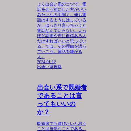
よく出会い系のコツで、電
話を会う前にした方がいい
みたいなのを聞く。俺も電
話はするようにはしている
が、はっきり言っちゃうと
電話なんていらない。よっ
ぽど話術や声に自信ある人
だけすればいいと思ってい
る。では、その理由を語っ
ていこう。電話を嫌がる
人...
2024.01.12
出会い系攻略
出会い系で既婚者
であることは言
ってもいいの
か？
既婚者でも遊びたいと思う
ことは自然なことである。