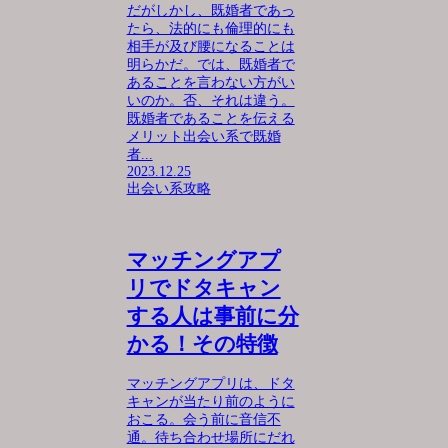
だがしかし、既婚者であっ
たら、法的にも倫理的にも
相手が及び腰になることは
明らかだ。では、既婚者で
あることを言わない方がい
いのか。否、それは違う。
既婚者であることを伝える
メリット出会い系で既婚
者...
2023.12.25
出会い系攻略
マッチングアプ
リでドタキャン
する人は事前に分
かる！その特徴
マッチングアプリは、ドタ
キャンが当たり前のように
おこる。会う前に音信不
通。待ち合わせ場所にだれ