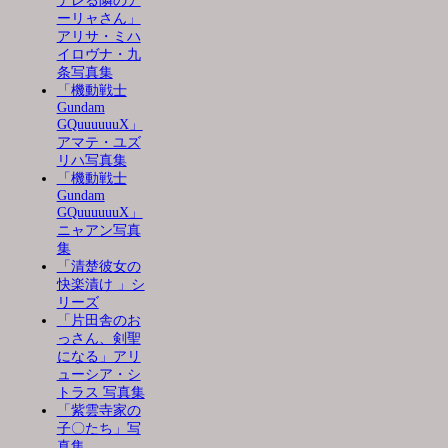
デレる隣のア
ーリャさん」
アリサ・ミハ
イロヴナ・九
条写真集
「機動戦士
Gundam
GQuuuuuuX」
アマテ・ユズ
リハ写真集
「機動戦士
Gundam
GQuuuuuuX」
ニャアン写真
集
「清楚彼女の
快楽漬け 」シ
リーズ
「片田舎のお
っさん、剣聖
になる」アリ
ューシア・シ
トラス 写真集
「紫雲寺家の
子〇たち」写
真集