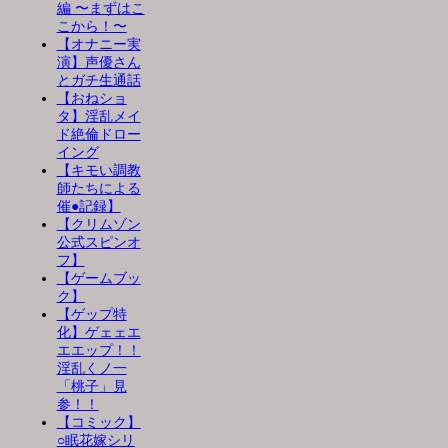
編 〜まずはこ
こから！〜
【オナニー実
演】声優さん
とガチ生通話
【おねショ
タ】淫乱メイ
ド絶倫ドロー
イング
【キモい調教
師たちによる
催●記録】
【クリムゾン
公式スピンオ
フ】
【ゲームブッ
ク】
【ゲップ特
化】ゲェェエ
エエップ！！
淫乱くノ一
「桃子」見
参！！
【コミック】
○眠花嫁シリ