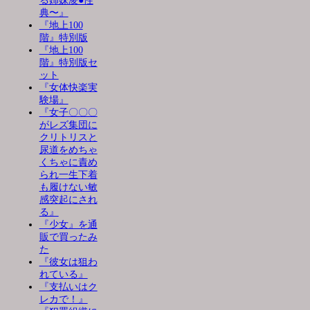
る姉妹凌●性
典〜』
『地上100
階』特別版
『地上100
階』特別版セ
ット
『女体快楽実
験場』
『女子〇〇〇
がレズ集団に
クリトリスと
尿道をめちゃ
くちゃに責め
られ一生下着
も履けない敏
感突起にされ
る』
『少女』を通
販で買ったみ
た
『彼女は狙わ
れている』
『支払いはク
レカで！』