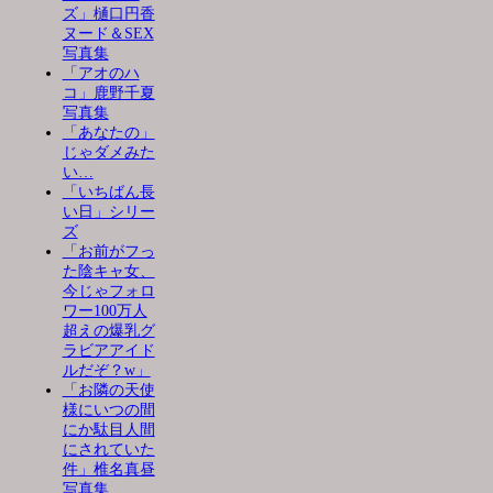
ズ」樋口円香
ヌード＆SEX
写真集
「アオのハ
コ」鹿野千夏
写真集
「あなたの」
じゃダメみた
い…
「いちばん長
い日」シリー
ズ
「お前がフっ
た陰キャ女、
今じゃフォロ
ワー100万人
超えの爆乳グ
ラビアアイド
ルだぞ？w」
「お隣の天使
様にいつの間
にか駄目人間
にされていた
件」椎名真昼
写真集