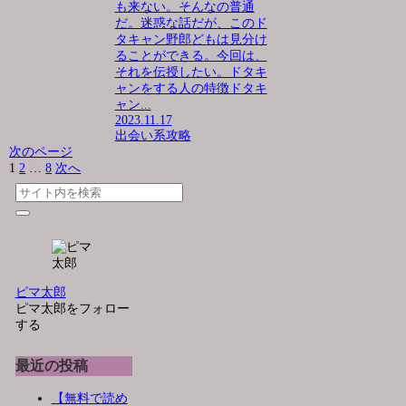
も来ない。そんなの普通
だ。迷惑な話だが、このド
タキャン野郎どもは見分け
ることができる。今回は、
それを伝授したい。ドタキ
ャンをする人の特徴ドタキ
ャン...
2023.11.17
出会い系攻略
次のページ
1
2
…
8
次へ
ピマ太郎
ピマ太郎をフォロー
する
最近の投稿
【無料で読め