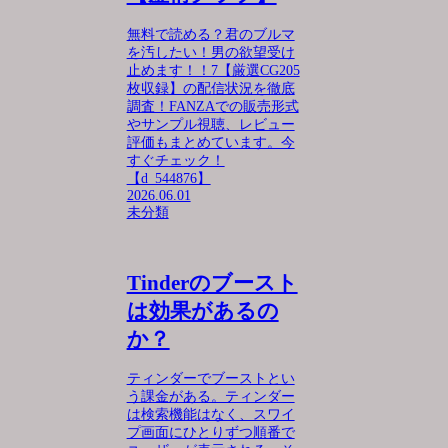
無料で読める？君のブルマ
を汚したい！男の欲望受け
止めます！！7【厳選CG205
枚収録】の配信状況を徹底
調査！FANZAでの販売形式
やサンプル視聴、レビュー
評価もまとめています。今
すぐチェック！
【d_544876】
2026.06.01
未分類
Tinderのブースト
は効果があるの
か？
ティンダーでブーストとい
う課金がある。ティンダー
は検索機能はなく、スワイ
プ画面にひとりずつ順番で