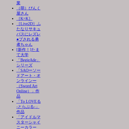
業
（萌）ぴんく
屋さん
［K=K］
［Live2D］ふ
たなりサキュ
バスにレズレ
●プされる勇
者ちゃん
[新作！]たま
て大学
「BegieAde」
シリーズ
「SAOーソー
ドアート・オ
ンラインー
（Sword Art
Online）」作
品
「To LOVEる
-とらぶる-」
作品
「アイドルマ
スターシャイ
ニーカラー