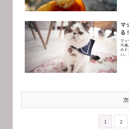
マ
る
マッ
不通
のド
い。
次
1
2