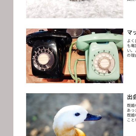
マ
よく
も電
い。
の理
出
既婚
あっ
既婚
こと