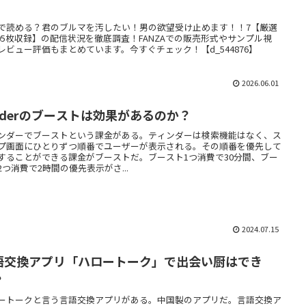
】
で読める？君のブルマを汚したい！男の欲望受け止めます！！7【厳選
205枚収録】の配信状況を徹底調査！FANZAでの販売形式やサンプル視
レビュー評価もまとめています。今すぐチェック！【d_544876】
2026.06.01
inderのブーストは効果があるのか？
ンダーでブーストという課金がある。ティンダーは検索機能はなく、ス
プ画面にひとりずつ順番でユーザーが表示される。その順番を優先して
することができる課金がブーストだ。ブースト1つ消費で30分間、ブー
2つ消費で2時間の優先表示がさ...
2024.07.15
語交換アプリ「ハロートーク」で出会い厨はでき
？
ートークと言う言語交換アプリがある。中国製のアプリだ。言語交換ア