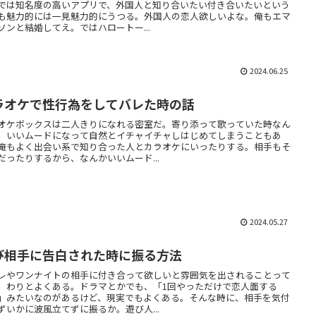
では知名度の高いアプリで、外国人と知り合いたい付き合いたいという
も魅力的には一見魅力的にうつる。外国人の恋人欲しいよな。俺もエマ
ソンと結婚してえ。ではハロートー...
2024.06.25
ラオケで性行為をしてバレた時の話
オケボックスは二人きりになれる密室だ。寄り添って歌っていた時なん
、いいムードになって自然とイチャイチャしはじめてしまうこともあ
俺もよく出会い系で知り合った人とカラオケにいったりする。相手もそ
だったりするから、なんかいいムード...
2024.05.27
び相手に告白された時に振る方法
レやワンナイトの相手に付き合って欲しいと雰囲気を出されることって
。わりとよくある。ドラマとかでも、「1回やっただけで恋人面する
」みたいなのがあるけど、現実でもよくある。そんな時に、相手を気付
ずいかに波風立てずに振るか。遊び人...