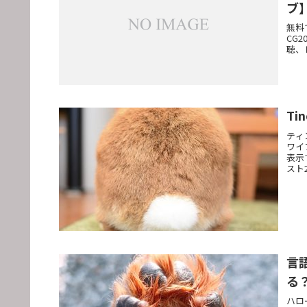
ブ
無料
CG
聴、
T
ティ
ワイ
表示
スト
言
る
ハロ