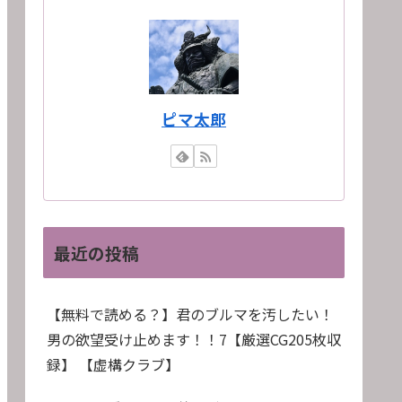
ピマ太郎
最近の投稿
【無料で読める？】君のブルマを汚したい！
男の欲望受け止めます！！7【厳選CG205枚収
録】 【虚構クラブ】