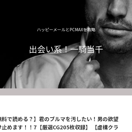
ハッピーメールとPCMAXを攻略
出会い系！一騎当千
無料で読める？】君のブルマを汚したい！男の欲望
け止めます！！7【厳選CG205枚収録】 【虚構クラ