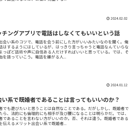
2024.02.02
ッチングアプリで電話はしなくてもいいという話
出会い系のコツで、電話を会う前にした方がいいみたいなのを聞く。俺
話はするようにはしているが、はっきり言っちゃうと電話なんていらな
よっぽど話術や声に自信ある人だけすればいいと思っている。では、そ
由を語っていこう。電話を嫌がる人...
2024.01.12
会い系で既婚者であることは言ってもいいのか？
者でも遊びたいと思うことは自然なことである。だがしかし、既婚者で
たら、法的にも倫理的にも相手が及び腰になることは明らかだ。では、
者であることを言わない方がいいのか。否、それは違う。既婚者である
を伝えるメリット出会い系で既婚者...