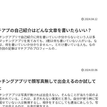
2024.04.12
チアプの自己紹介はどんな文章を書いたらいい？
チングアプリで自己紹介に何を書いていいか分からないという人は多
マッチングアプリを見てみても、3割は何も書いていない人がいる。な
は、何を書いていいか分かりませんー。とだけ書いている人も。なの
今回の記事はマチアプのプロフィールの...
2024.03.06
ッチングアプリで顔写真無しで出会えるのか試して
た
チングアプリは写真が無ければ出会えない。そんなことが当たり前のよ
言われている。これは、まぎれもない事実だと思う。自分が使う時に写
載せていない人は無視するし、相手をするにしても適当にあしらう。写
しで出会えるのは、お金が発生する...