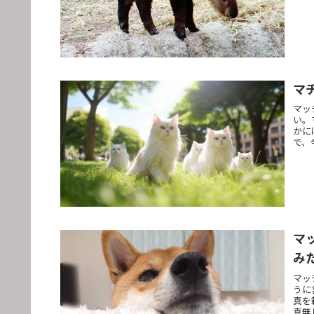
マ
マッ
い。
かに
で、
マ
み
マッ
うに
真を
真無