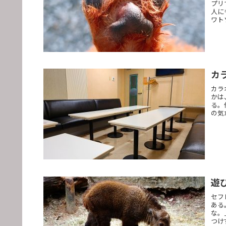
プリ
人に
ワト
カ
カラ
かは
る。
の気
遊
セフ
ある
な。
つけ