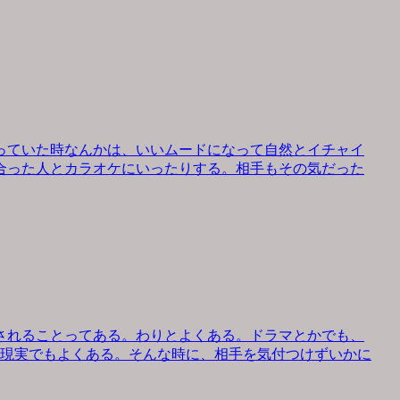
っていた時なんかは、いいムードになって自然とイチャイ
合った人とカラオケにいったりする。相手もその気だった
されることってある。わりとよくある。ドラマとかでも、
、現実でもよくある。そんな時に、相手を気付つけずいかに