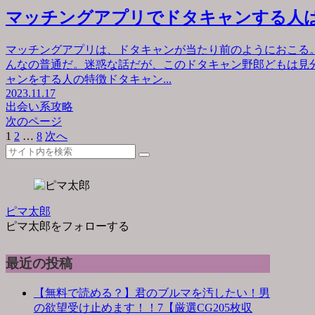
マッチングアプリでドタキャンする人
マッチングアプリは、ドタキャンが当たり前のようにおこる
んなの普通だ。迷惑な話だが、このドタキャン野郎どもは見
ャンをする人の特徴ドタキャン...
2023.11.17
出会い系攻略
次のページ
1
2
…
8
次へ
ピマ太郎
ピマ太郎をフォローする
最近の投稿
【無料で読める？】君のブルマを汚したい！男
の欲望受け止めます！！7【厳選CG205枚収