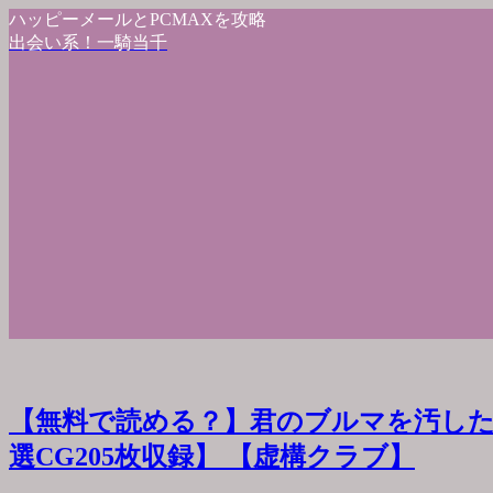
ハッピーメールとPCMAXを攻略
出会い系！一騎当千
【無料で読める？】君のブルマを汚した
選CG205枚収録】 【虚構クラブ】