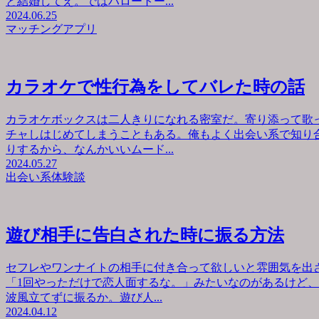
と結婚してえ。ではハロートー...
2024.06.25
マッチングアプリ
カラオケで性行為をしてバレた時の話
カラオケボックスは二人きりになれる密室だ。寄り添って歌
チャしはじめてしまうこともある。俺もよく出会い系で知り
りするから、なんかいいムード...
2024.05.27
出会い系体験談
遊び相手に告白された時に振る方法
セフレやワンナイトの相手に付き合って欲しいと雰囲気を出
「1回やっただけで恋人面するな。」みたいなのがあるけど
波風立てずに振るか。遊び人...
2024.04.12