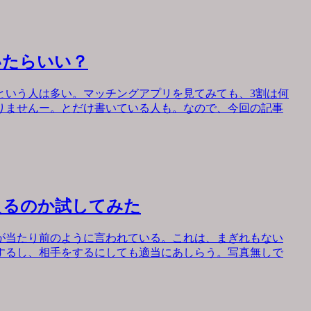
いたらいい？
という人は多い。マッチングアプリを見てみても、3割は何
りませんー。とだけ書いている人も。なので、今回の記事
えるのか試してみた
が当たり前のように言われている。これは、まぎれもない
するし、相手をするにしても適当にあしらう。写真無しで