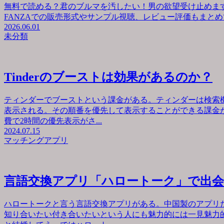
無料で読める？君のブルマを汚したい！男の欲望受け止めます
FANZAでの販売形式やサンプル視聴、レビュー評価もまとめて
2026.06.01
未分類
Tinderのブーストは効果があるのか？
ティンダーでブーストという課金がある。ティンダーは検索
表示される。その順番を優先して表示することができる課金が
費で2時間の優先表示がさ...
2024.07.15
マッチングアプリ
言語交換アプリ「ハロートーク」で出
ハロートークと言う言語交換アプリがある。中国製のアプリ
知り合いたい付き合いたいという人にも魅力的には一見魅力