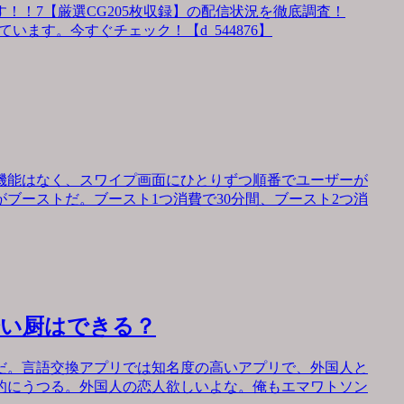
！！7【厳選CG205枚収録】の配信状況を徹底調査！
います。今すぐチェック！【d_544876】
機能はなく、スワイプ画面にひとりずつ順番でユーザーが
ブーストだ。ブースト1つ消費で30分間、ブースト2つ消
会い厨はできる？
だ。言語交換アプリでは知名度の高いアプリで、外国人と
的にうつる。外国人の恋人欲しいよな。俺もエマワトソン