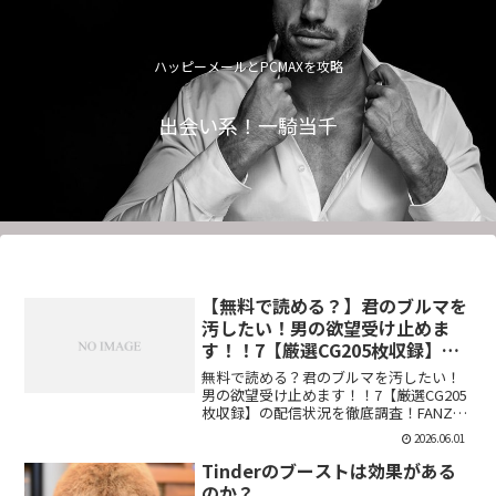
ハッピーメールとPCMAXを攻略
出会い系！一騎当千
【無料で読める？】君のブルマを
汚したい！男の欲望受け止めま
す！！7【厳選CG205枚収録】
【虚構クラブ】
無料で読める？君のブルマを汚したい！
男の欲望受け止めます！！7【厳選CG205
枚収録】の配信状況を徹底調査！FANZA
での販売形式やサンプル視聴、レビュー
2026.06.01
評価もまとめています。今すぐチェッ
ク！【d_544876】
Tinderのブーストは効果がある
のか？