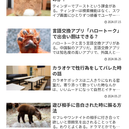
ティンダーでブーストという課金があ
る。ティンダーは検索機能はなく、スワ
イプ画面にひとりずつ順番でユーザーが
表示される。その順番を優先して表示す
2024.07.15
ることができる課金がブーストだ。ブー
スト1つ消費で30分間、ブースト2つ消費
言語交換アプリ「ハロートーク」
で2時間の優先表示がさ...
で出会い厨はできる？
ハロートークと言う言語交換アプリがあ
る。中国製のアプリだ。言語交換アプリ
では知名度の高いアプリで、外国人と知
り合いたい付き合いたいという人にも魅
2024.06.25
力的には一見魅力的にうつる。外国人の
恋人欲しいよな。俺もエマワトソンと結
カラオケで性行為をしてバレた時
婚してえ。ではハロートー...
の話
カラオケボックスは二人きりになれる密
室だ。寄り添って歌っていた時なんか
は、いいムードになって自然とイチャイ
チャしはじめてしまうこともある。俺も
2024.05.27
よく出会い系で知り合った人とカラオケ
にいったりする。相手もその気だったり
遊び相手に告白された時に振る方
するから、なんかいいムード...
法
セフレやワンナイトの相手に付き合って
欲しいと雰囲気を出されることってあ
る。わりとよくある。ドラマとかでも、