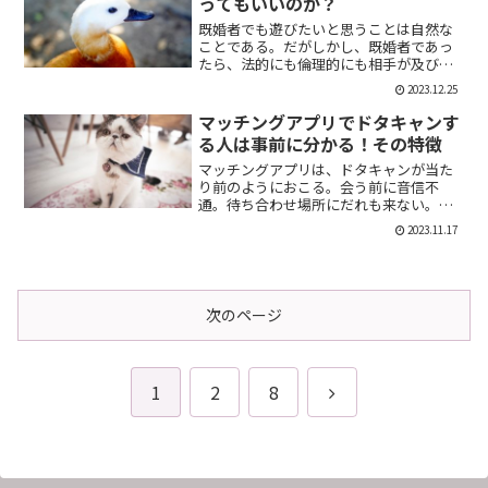
ってもいいのか？
既婚者でも遊びたいと思うことは自然な
ことである。だがしかし、既婚者であっ
たら、法的にも倫理的にも相手が及び腰
になることは明らかだ。では、既婚者で
2023.12.25
あることを言わない方がいいのか。否、
それは違う。既婚者であることを伝える
マッチングアプリでドタキャンす
メリット出会い系で既婚者...
る人は事前に分かる！その特徴
マッチングアプリは、ドタキャンが当た
り前のようにおこる。会う前に音信不
通。待ち合わせ場所にだれも来ない。そ
んなの普通だ。迷惑な話だが、このドタ
2023.11.17
キャン野郎どもは見分けることができ
る。今回は、それを伝授したい。ドタキ
ャンをする人の特徴ドタキャン...
次のページ
次
1
2
8
へ