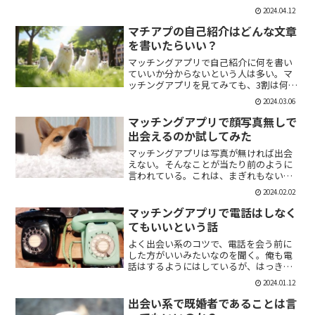
「1回やっただけで恋人面するな。」みた
2024.04.12
いなのがあるけど、現実でもよくある。
そんな時に、相手を気付つけずいかに波
マチアプの自己紹介はどんな文章
風立てずに振るか。遊び人...
を書いたらいい？
マッチングアプリで自己紹介に何を書い
ていいか分からないという人は多い。マ
ッチングアプリを見てみても、3割は何も
書いていない人がいる。なかには、何を
2024.03.06
書いていいか分かりませんー。とだけ書
いている人も。なので、今回の記事はマ
マッチングアプリで顔写真無しで
チアプのプロフィールの...
出会えるのか試してみた
マッチングアプリは写真が無ければ出会
えない。そんなことが当たり前のように
言われている。これは、まぎれもない事
実だと思う。自分が使う時に写真を載せ
2024.02.02
ていない人は無視するし、相手をするに
しても適当にあしらう。写真無しで出会
マッチングアプリで電話はしなく
えるのは、お金が発生する...
てもいいという話
よく出会い系のコツで、電話を会う前に
した方がいいみたいなのを聞く。俺も電
話はするようにはしているが、はっきり
言っちゃうと電話なんていらない。よっ
2024.01.12
ぽど話術や声に自信ある人だけすればい
いと思っている。では、その理由を語っ
出会い系で既婚者であることは言
ていこう。電話を嫌がる人...