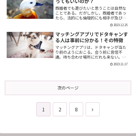
ってもいいのか？
既婚者でも遊びたいと思うことは自然な
ことである。だがしかし、既婚者であっ
たら、法的にも倫理的にも相手が及び腰
になることは明らかだ。では、既婚者で
2023.12.25
あることを言わない方がいいのか。否、
それは違う。既婚者であることを伝える
マッチングアプリでドタキャンす
メリット出会い系で既婚者...
る人は事前に分かる！その特徴
マッチングアプリは、ドタキャンが当た
り前のようにおこる。会う前に音信不
通。待ち合わせ場所にだれも来ない。そ
んなの普通だ。迷惑な話だが、このドタ
2023.11.17
キャン野郎どもは見分けることができ
る。今回は、それを伝授したい。ドタキ
ャンをする人の特徴ドタキャン...
次のページ
次
1
2
8
へ