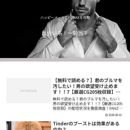
ハッピーメールとPCMAXを攻略
出会い系！一騎当千
【無料で読める？】君のブルマを
汚したい！男の欲望受け止めま
す！！7【厳選CG205枚収録】
【虚構クラブ】
無料で読める？君のブルマを汚したい！
男の欲望受け止めます！！7【厳選CG205
枚収録】の配信状況を徹底調査！FANZA
での販売形式やサンプル視聴、レビュー
2026.06.01
評価もまとめています。今すぐチェッ
ク！【d_544876】
Tinderのブーストは効果がある
のか？