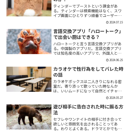
ティンダーでブーストという課金があ
る。ティンダーは検索機能はなく、スワ
イプ画面にひとりずつ順番でユーザーが
表示される。その順番を優先して表示す
2024.07.15
ることができる課金がブーストだ。ブー
スト1つ消費で30分間、ブースト2つ消費
言語交換アプリ「ハロートーク」
で2時間の優先表示がさ...
で出会い厨はできる？
ハロートークと言う言語交換アプリがあ
る。中国製のアプリだ。言語交換アプリ
では知名度の高いアプリで、外国人と知
り合いたい付き合いたいという人にも魅
2024.06.25
力的には一見魅力的にうつる。外国人の
恋人欲しいよな。俺もエマワトソンと結
カラオケで性行為をしてバレた時
婚してえ。ではハロートー...
の話
カラオケボックスは二人きりになれる密
室だ。寄り添って歌っていた時なんか
は、いいムードになって自然とイチャイ
チャしはじめてしまうこともある。俺も
2024.05.27
よく出会い系で知り合った人とカラオケ
にいったりする。相手もその気だったり
遊び相手に告白された時に振る方
するから、なんかいいムード...
法
セフレやワンナイトの相手に付き合って
欲しいと雰囲気を出されることってあ
る。わりとよくある。ドラマとかでも、