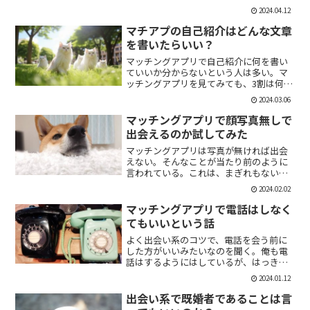
「1回やっただけで恋人面するな。」みた
2024.04.12
いなのがあるけど、現実でもよくある。
そんな時に、相手を気付つけずいかに波
マチアプの自己紹介はどんな文章
風立てずに振るか。遊び人...
を書いたらいい？
マッチングアプリで自己紹介に何を書い
ていいか分からないという人は多い。マ
ッチングアプリを見てみても、3割は何も
書いていない人がいる。なかには、何を
2024.03.06
書いていいか分かりませんー。とだけ書
いている人も。なので、今回の記事はマ
マッチングアプリで顔写真無しで
チアプのプロフィールの...
出会えるのか試してみた
マッチングアプリは写真が無ければ出会
えない。そんなことが当たり前のように
言われている。これは、まぎれもない事
実だと思う。自分が使う時に写真を載せ
2024.02.02
ていない人は無視するし、相手をするに
しても適当にあしらう。写真無しで出会
マッチングアプリで電話はしなく
えるのは、お金が発生する...
てもいいという話
よく出会い系のコツで、電話を会う前に
した方がいいみたいなのを聞く。俺も電
話はするようにはしているが、はっきり
言っちゃうと電話なんていらない。よっ
2024.01.12
ぽど話術や声に自信ある人だけすればい
いと思っている。では、その理由を語っ
出会い系で既婚者であることは言
ていこう。電話を嫌がる人...