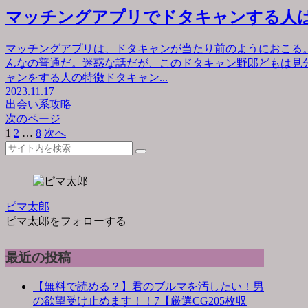
マッチングアプリでドタキャンする人
マッチングアプリは、ドタキャンが当たり前のようにおこる
んなの普通だ。迷惑な話だが、このドタキャン野郎どもは見
ャンをする人の特徴ドタキャン...
2023.11.17
出会い系攻略
次のページ
1
2
…
8
次へ
ピマ太郎
ピマ太郎をフォローする
最近の投稿
【無料で読める？】君のブルマを汚したい！男
の欲望受け止めます！！7【厳選CG205枚収