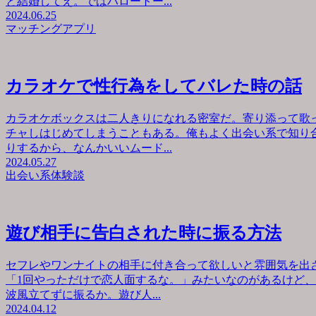
と結婚してえ。ではハロートー...
2024.06.25
マッチングアプリ
カラオケで性行為をしてバレた時の話
カラオケボックスは二人きりになれる密室だ。寄り添って歌
チャしはじめてしまうこともある。俺もよく出会い系で知り
りするから、なんかいいムード...
2024.05.27
出会い系体験談
遊び相手に告白された時に振る方法
セフレやワンナイトの相手に付き合って欲しいと雰囲気を出
「1回やっただけで恋人面するな。」みたいなのがあるけど
波風立てずに振るか。遊び人...
2024.04.12