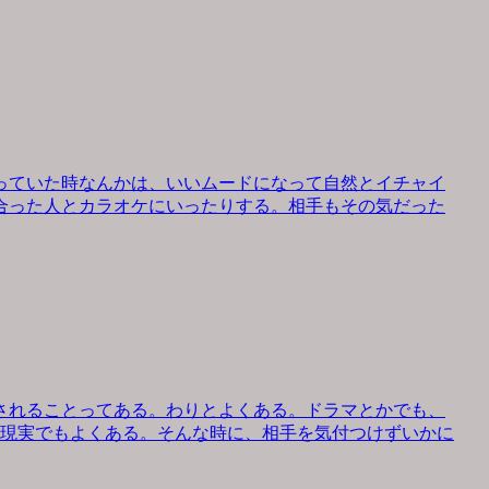
っていた時なんかは、いいムードになって自然とイチャイ
合った人とカラオケにいったりする。相手もその気だった
されることってある。わりとよくある。ドラマとかでも、
、現実でもよくある。そんな時に、相手を気付つけずいかに