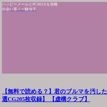
ハッピーメールとPCMAXを攻略
出会い系！一騎当千
【無料で読める？】君のブルマを汚した
選CG205枚収録】 【虚構クラブ】