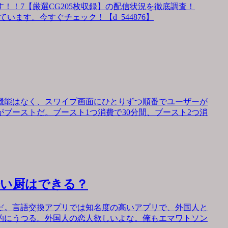
！！7【厳選CG205枚収録】の配信状況を徹底調査！
います。今すぐチェック！【d_544876】
機能はなく、スワイプ画面にひとりずつ順番でユーザーが
ブーストだ。ブースト1つ消費で30分間、ブースト2つ消
会い厨はできる？
だ。言語交換アプリでは知名度の高いアプリで、外国人と
的にうつる。外国人の恋人欲しいよな。俺もエマワトソン