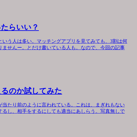
いたらいい？
という人は多い。マッチングアプリを見てみても、3割は何
りませんー。とだけ書いている人も。なので、今回の記事
えるのか試してみた
が当たり前のように言われている。これは、まぎれもない
するし、相手をするにしても適当にあしらう。写真無しで