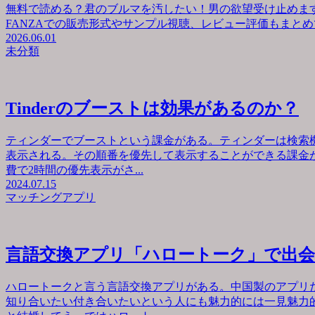
無料で読める？君のブルマを汚したい！男の欲望受け止めます
FANZAでの販売形式やサンプル視聴、レビュー評価もまとめて
2026.06.01
未分類
Tinderのブーストは効果があるのか？
ティンダーでブーストという課金がある。ティンダーは検索
表示される。その順番を優先して表示することができる課金が
費で2時間の優先表示がさ...
2024.07.15
マッチングアプリ
言語交換アプリ「ハロートーク」で出
ハロートークと言う言語交換アプリがある。中国製のアプリ
知り合いたい付き合いたいという人にも魅力的には一見魅力