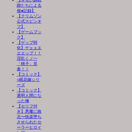
【キモい調教
師たちによる
催●記録】
【クリムゾン
公式スピンオ
フ】
【ゲームブッ
ク】
【ゲップ特
化】ゲェェエ
エエップ！！
淫乱くノ一
「桃子」見
参！！
【コミック】
○眠花嫁シリ
ーズ
【コミック】
透明人間にな
った俺
【セリフ付
き】悪魔に敗
北〜快楽堕ち
させられたセ
ーラーヒロイ