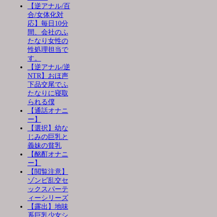
【逆アナル/百
合/女体化対
応】毎日10分
間、会社のふ
たなり女性の
性処理担当で
す。
【逆アナル/逆
NTR】おほ声
下品交尾でふ
たなりに寝取
られる僕
【通話オナニ
ー】
【選択】幼な
じみの巨乳と
義妹の貧乳
【酩酊オナニ
ー】
【閲覧注意】
ゾンビ乱交セ
ックスパーテ
ィーシリーズ
【露出】地味
系巨乳少女シ