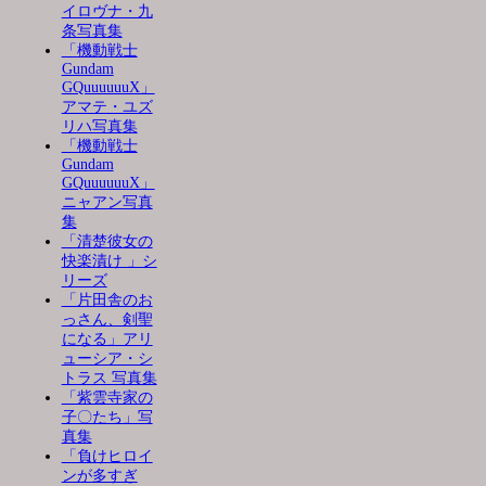
イロヴナ・九
条写真集
「機動戦士
Gundam
GQuuuuuuX」
アマテ・ユズ
リハ写真集
「機動戦士
Gundam
GQuuuuuuX」
ニャアン写真
集
「清楚彼女の
快楽漬け 」シ
リーズ
「片田舎のお
っさん、剣聖
になる」アリ
ューシア・シ
トラス 写真集
「紫雲寺家の
子〇たち」写
真集
「負けヒロイ
ンが多すぎ