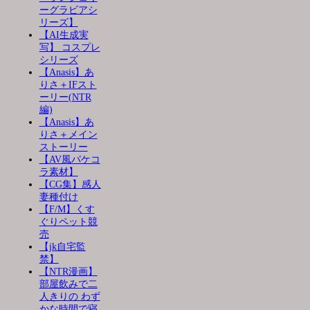
ーグラビアシ
リーズ】
【AI生成実
写】 コスプレ
シリーズ
【Anasis】あ
りさ＋IFスト
ーリー(NTR
編)
【Anasis】あ
りさ＋メイン
ストーリー
【AV風パケコ
ラ素材】
【CG集】感人
妻種付け
【F/M】くす
ぐりペット競
売
【jk自宅監
禁】
【NTR漫画】
部屋飲みで二
人きりの わず
かな時間で寝