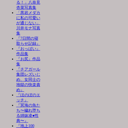
る！」八奈見
杏菜写真集
「黒岩メダカ
に私の可愛い
が通じない」
川井モナ写真
集
『7日間の寝
取らせ記録』
『おっぱい』
作品集
『お尻』作品
集
『チアガール
集団レズいじ
め、女同士の
地獄の快楽責
め』
『ほのぼのエ
ッチ』
『冥海の魚た
ち〜穢れ堕ち
る姉妹凌●性
典〜』
『地上100