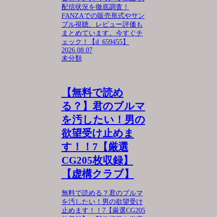
配信状況を徹底調査！
FANZAでの販売形式やサン
プル視聴、レビュー評価も
まとめています。今すぐチ
ェック！【d_659455】
2026.08.07
未分類
【無料で読め
る？】君のブルマ
を汚したい！男の
欲望受け止めま
す！！7【厳選
CG205枚収録】
【虚構クラブ】
無料で読める？君のブルマ
を汚したい！男の欲望受け
止めます！！7【厳選CG205