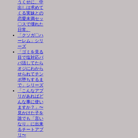
うくせに、中
出しは求めて
くる実妹との
恋愛未満セッ
〇スで壊れた
日常。
「クソガ〇ハ
ーレム」シリ
ーズ
「ゴミを見る
目で塩対応パ
パ活してたら
オジにわから
せられてチン
ポ堕ちするま
で」シリーズ
「こんなアプ
リがあればど
んな事に使い
ますか？」〜
見かけた子を
誰でも「言い
なり」に出来
るチートアプ
リ〜