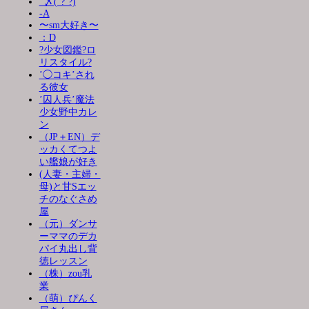
_〆(´?`?)
-A
〜sm大好き〜
：D
?少女図鑑?ロ
リスタイル?
’◯コキ’され
る彼女
’囚人兵’魔法
少女野中カレ
ン
（JP＋EN）デ
ッカくてつよ
い艦娘が好き
(人妻・主婦・
母)と甘Sエッ
チのなぐさめ
屋
（元）ダンサ
ーママのデカ
パイ丸出し背
徳レッスン
（株）zou乳
業
（萌）ぴんく