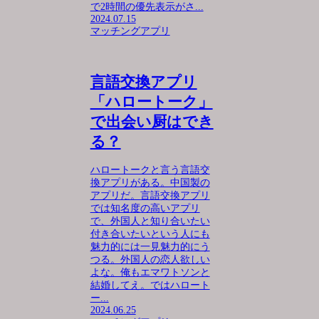
で2時間の優先表示がさ...
2024.07.15
マッチングアプリ
言語交換アプリ
「ハロートーク」
で出会い厨はでき
る？
ハロートークと言う言語交
換アプリがある。中国製の
アプリだ。言語交換アプリ
では知名度の高いアプリ
で、外国人と知り合いたい
付き合いたいという人にも
魅力的には一見魅力的にう
つる。外国人の恋人欲しい
よな。俺もエマワトソンと
結婚してえ。ではハロート
ー...
2024.06.25