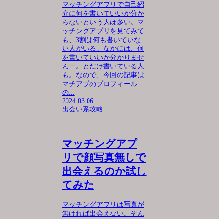
マッチングアプリで自己紹
介に何を書いていいか分か
らないという人は多い。マ
ッチングアプリを見てみて
も、3割は何も書いていな
い人がいる。なかには、何
を書いていいか分かりませ
んー。とだけ書いている人
も。なので、今回の記事は
マチアプのプロフィール
の...
2024.03.06
出会い系攻略
マッチングアプ
リで顔写真無しで
出会えるのか試し
てみた
マッチングアプリは写真が
無ければ出会えない。そん