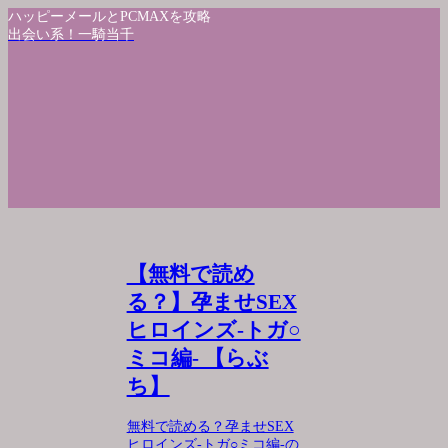
ハッピーメールとPCMAXを攻略
出会い系！一騎当千
【無料で読め
る？】孕ませSEX
ヒロインズ-トガ○
ミコ編- 【らぶ
ち】
無料で読める？孕ませSEX
ヒロインズ-トガ○ミコ編-の