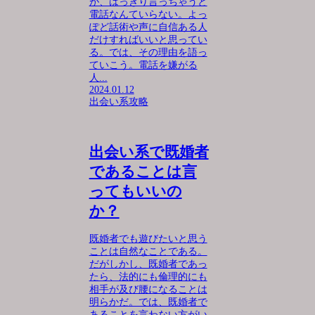
が、はっきり言っちゃうと
電話なんていらない。よっ
ぽど話術や声に自信ある人
だけすればいいと思ってい
る。では、その理由を語っ
ていこう。電話を嫌がる
人...
2024.01.12
出会い系攻略
出会い系で既婚者
であることは言
ってもいいの
か？
既婚者でも遊びたいと思う
ことは自然なことである。
だがしかし、既婚者であっ
たら、法的にも倫理的にも
相手が及び腰になることは
明らかだ。では、既婚者で
あることを言わない方がい