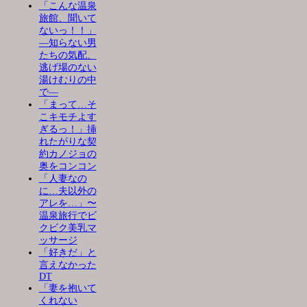
「こんな温泉
旅館、聞いて
ないっ！！」
―知らない男
たちの気配、
逃げ場のない
湯けむりの中
で―
「まって…そ
こキモチよす
ぎるっ！」挿
れたがりな契
約カノジョの
奥をコンコン
「人妻なの
に…夫以外の
アレを…」〜
温泉旅行でビ
クビク美乳マ
ッサージ
「好きだ」と
言えなかった
DT
「妻を抱いて
くれない