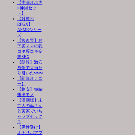
【実演オホ声
×神回セッ
ト】
【対魔忍
RPGX】
ASMRシリー
ズ
【抜き専】お
下劣ママの乳
コキ膣コキ妄
想SEX
【朗報】激安
風俗で大当た
り引いたwww
【朗読オナニ
ー】
【格安】短編
露出モノ
【漫画版】未
亡人の母さん
と実家でいち
ゃラブセック
ス
【男性受け】
オナサポアプ