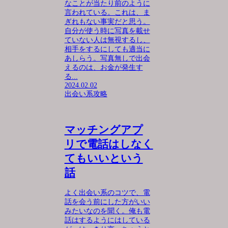
なことが当たり前のように
言われている。これは、ま
ぎれもない事実だと思う。
自分が使う時に写真を載せ
ていない人は無視するし、
相手をするにしても適当に
あしらう。写真無しで出会
えるのは、お金が発生す
る...
2024.02.02
出会い系攻略
マッチングアプ
リで電話はしなく
てもいいという
話
よく出会い系のコツで、電
話を会う前にした方がいい
みたいなのを聞く。俺も電
話はするようにはしている