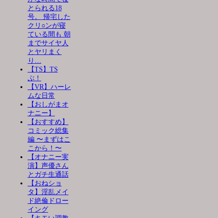
とられる18
号。 帰宅した
クリ○ンが寝
ている間も 朝
までサイヤ人
とヤリまく
り…
【TS】TS
ぶ！
【VR】ハーレ
ムな日常
【おしがまオ
ナニー】
【おすすめ】
コミック総集
編 〜まずはこ
こから！〜
【オナニー実
演】声優さん
とガチ生通話
【おねショ
タ】淫乱メイ
ド絶倫ドロー
イング