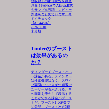
枚収録】の配信状況を徹底
調査！FANZAでの販売形式
やサンプル視聴、レビュー
評価もまとめています。今
すぐチェック！
【d_544876】
2026.06.01
未分類
Tinderのブースト
は効果があるの
か？
ティンダーでブーストとい
う課金がある。ティンダー
は検索機能はなく、スワイ
プ画面にひとりずつ順番で
ユーザーが表示される。そ
の順番を優先して表示する
ことができる課金がブース
トだ。ブースト1つ消費で
30分間、ブースト2つ消費