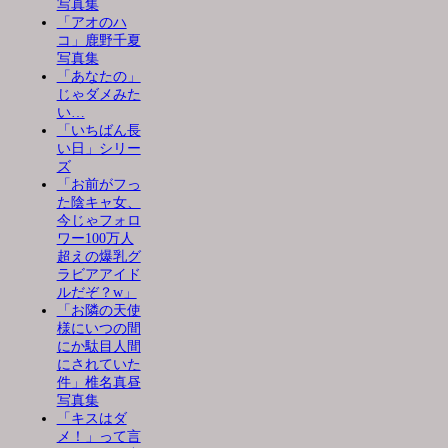
写真集
「アオのハ
コ」鹿野千夏
写真集
「あなたの」
じゃダメみた
い…
「いちばん長
い日」シリー
ズ
「お前がフっ
た陰キャ女、
今じゃフォロ
ワー100万人
超えの爆乳グ
ラビアアイド
ルだぞ？w」
「お隣の天使
様にいつの間
にか駄目人間
にされていた
件」椎名真昼
写真集
「キスはダ
メ！」って言