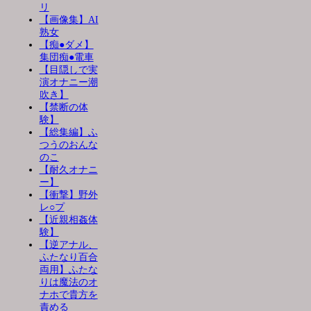
リ
【画像集】AI
熟女
【痴●ダメ】
集団痴●電車
【目隠しで実
演オナニー潮
吹き】
【禁断の体
験】
【総集編】ふ
つうのおんな
のこ
【耐久オナニ
ー】
【衝撃】野外
レ○プ
【近親相姦体
験】
【逆アナル、
ふたなり百合
両用】ふたな
りは魔法のオ
ナホで貴方を
責める