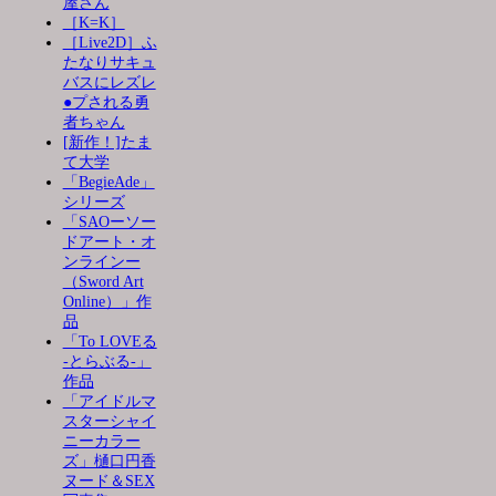
屋さん
［K=K］
［Live2D］ふ
たなりサキュ
バスにレズレ
●プされる勇
者ちゃん
[新作！]たま
て大学
「BegieAde」
シリーズ
「SAOーソー
ドアート・オ
ンラインー
（Sword Art
Online）」作
品
「To LOVEる
-とらぶる-」
作品
「アイドルマ
スターシャイ
ニーカラー
ズ」樋口円香
ヌード＆SEX