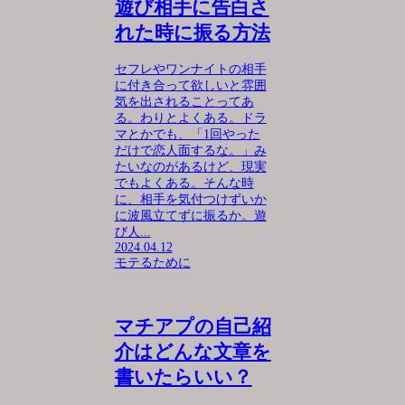
遊び相手に告白さ
れた時に振る方法
セフレやワンナイトの相手
に付き合って欲しいと雰囲
気を出されることってあ
る。わりとよくある。ドラ
マとかでも、「1回やった
だけで恋人面するな。」み
たいなのがあるけど、現実
でもよくある。そんな時
に、相手を気付つけずいか
に波風立てずに振るか。遊
び人...
2024.04.12
モテるために
マチアプの自己紹
介はどんな文章を
書いたらいい？