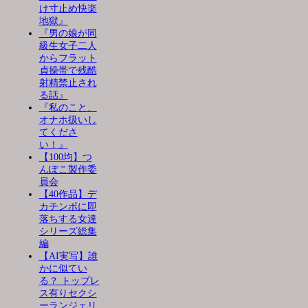
け寸止め快楽
地獄』
『男の娘が同
級生女子二人
からフラット
貞操帯で残酷
射精禁止され
る話』
『私のこと、
オナホ扱いし
てくださ
い！』
【100均】つ
んぽこ製作委
員会
【40作品】デ
カチンポに即
落ちする女達
シリーズ総集
編
【AI実写】誰
かに似てい
る？ トップレ
ス有りセクシ
ーランジェリ