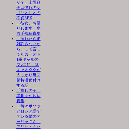
か？」上司命
令は憧れの女
（ひと）との
不貞SEX
「彼女、お借
りします」水
原千鶴写真集
「挿れたら絶
対許さないか
ら」って言っ
てたカースト
1軍ギャルの
マ○コに、陰
キャオタクが
うっかり毎回
超特濃種付け
する話
「推しの子」
黒川あかね写
真集
「時々ボソッ
とロシア語で
デレる隣のア
ーリャさん」
アリサ・ミハ