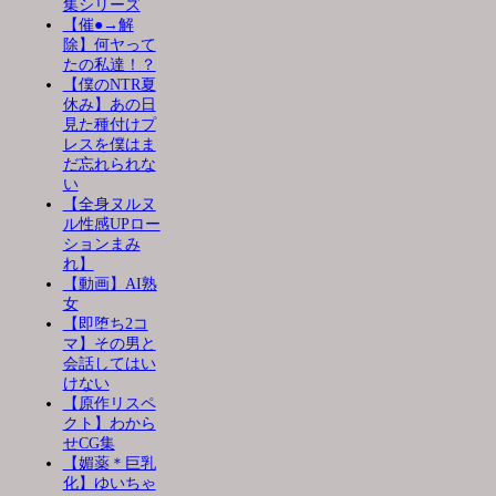
集シリーズ
【催●→解
除】何ヤって
たの私達！？
【僕のNTR夏
休み】あの日
見た種付けプ
レスを僕はま
だ忘れられな
い
【全身ヌルヌ
ル性感UPロー
ションまみ
れ】
【動画】AI熟
女
【即堕ち2コ
マ】その男と
会話してはい
けない
【原作リスペ
クト】わから
せCG集
【媚薬＊巨乳
化】ゆいちゃ