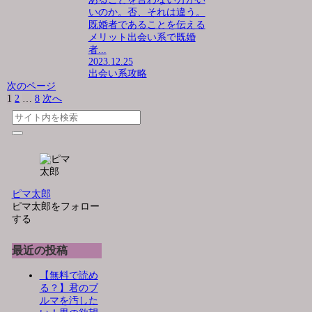
いのか。否、それは違う。
既婚者であることを伝える
メリット出会い系で既婚
者...
2023.12.25
出会い系攻略
次のページ
1
2
…
8
次へ
ピマ太郎
ピマ太郎をフォロー
する
最近の投稿
【無料で読め
る？】君のブ
ルマを汚した