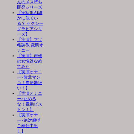
んのメス堕ち
開発シリーズ
【実写風AI誰
かに似てい
る？ セクシー
グラビアシリ
ーズ】
【実演】マゾ
雌調教 変態オ
ナニー
【実演】声優
の女性器なめ
てみた
【実演オナニ
ー×敗北マン
コ！肉便器扱
い！】
【実演オナニ
ー×止める
な！電動ピス
トン！】
【実演オナニ
ー×絶対服従
ご奉仕中出
し】