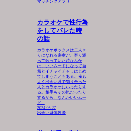
マッチングアプリ
カラオケで性行為
をしてバレた時
の話
カラオケボックスは二人き
りになれる密室だ。寄り添
って歌っていた時なんか
は、いいムードになって自
然とイチャイチャしはじめ
てしまうこともある。俺も
よく出会い系で知り合った
人とカラオケにいったりす
る。相手もその気だったり
するから、なんかいいムー
ド...
2024.05.27
出会い系体験談