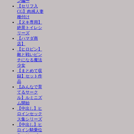
ン編〜
【セリフ入
CG】肉感人妻
種付け
【ヌキ専用】
絶景トイレシ
リーズ
【ハマダ商
店】
【ヒロピン】
敵と戦いピン
チになる魔法
少女
【まとめて収
録】セット作
品
【みんなで育
てるサーク
ル】ルミニズ
ム開始
【中出し】ヒ
ロインセック
ス集シリーズ
【中出し】ヒ
ロイン騎乗位