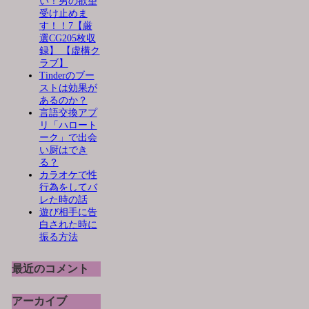
い！男の欲望
受け止めま
す！！7【厳
選CG205枚収
録】 【虚構ク
ラブ】
Tinderのブー
ストは効果が
あるのか？
言語交換アプ
リ「ハロート
ーク」で出会
い厨はでき
る？
カラオケで性
行為をしてバ
レた時の話
遊び相手に告
白された時に
振る方法
最近のコメント
アーカイブ