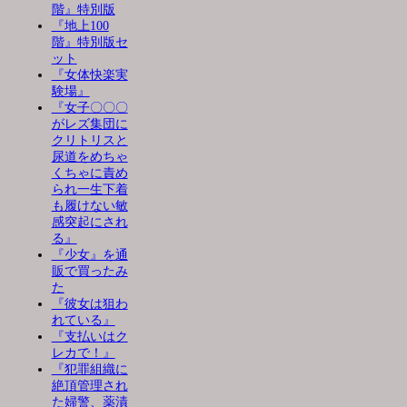
階』特別版
『地上100
階』特別版セ
ット
『女体快楽実
験場』
『女子〇〇〇
がレズ集団に
クリトリスと
尿道をめちゃ
くちゃに責め
られ一生下着
も履けない敏
感突起にされ
る』
『少女』を通
販で買ったみ
た
『彼女は狙わ
れている』
『支払いはク
レカで！』
『犯罪組織に
絶頂管理され
た婦警、薬漬