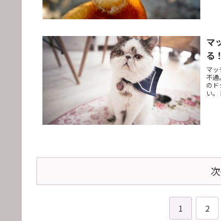
マ
る
マッ
不通
のド
い。
次
1
2