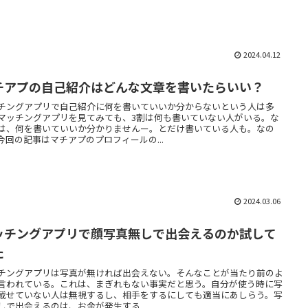
2024.04.12
チアプの自己紹介はどんな文章を書いたらいい？
チングアプリで自己紹介に何を書いていいか分からないという人は多
マッチングアプリを見てみても、3割は何も書いていない人がいる。な
は、何を書いていいか分かりませんー。とだけ書いている人も。なの
今回の記事はマチアプのプロフィールの...
2024.03.06
ッチングアプリで顔写真無しで出会えるのか試して
た
チングアプリは写真が無ければ出会えない。そんなことが当たり前のよ
言われている。これは、まぎれもない事実だと思う。自分が使う時に写
載せていない人は無視するし、相手をするにしても適当にあしらう。写
しで出会えるのは、お金が発生する...