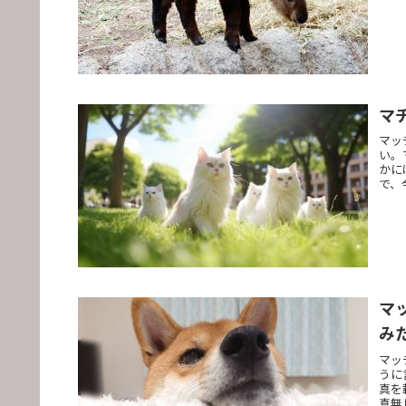
マ
マッ
い。
かに
で、
マ
み
マッ
うに
真を
真無