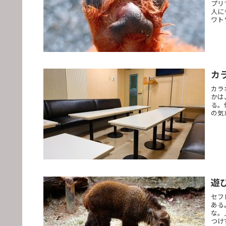
プリ
人に
ワト
カ
カラ
かは
る。
の気
遊
セフ
ある
な。
つけ