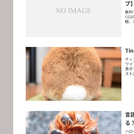
ブ
無料
CG
聴、
T
ティ
ワイ
表示
スト
言
る
ハロ