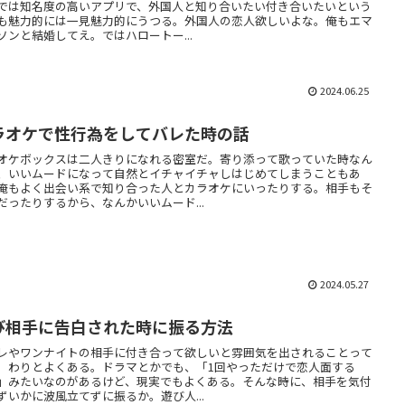
では知名度の高いアプリで、外国人と知り合いたい付き合いたいという
も魅力的には一見魅力的にうつる。外国人の恋人欲しいよな。俺もエマ
ソンと結婚してえ。ではハロートー...
2024.06.25
ラオケで性行為をしてバレた時の話
オケボックスは二人きりになれる密室だ。寄り添って歌っていた時なん
、いいムードになって自然とイチャイチャしはじめてしまうこともあ
俺もよく出会い系で知り合った人とカラオケにいったりする。相手もそ
だったりするから、なんかいいムード...
2024.05.27
び相手に告白された時に振る方法
レやワンナイトの相手に付き合って欲しいと雰囲気を出されることって
。わりとよくある。ドラマとかでも、「1回やっただけで恋人面する
」みたいなのがあるけど、現実でもよくある。そんな時に、相手を気付
ずいかに波風立てずに振るか。遊び人...