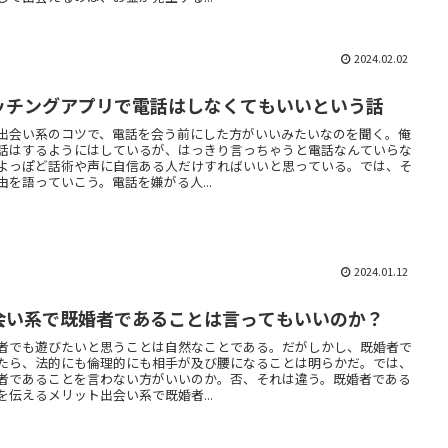
2024.02.02
ッチングアプリで電話はしなくてもいいという話
出会い系のコツで、電話を会う前にした方がいいみたいなのを聞く。俺
話はするようにはしているが、はっきり言っちゃうと電話なんていらな
よっぽど話術や声に自信ある人だけすればいいと思っている。では、そ
由を語っていこう。電話を嫌がる人...
2024.01.12
会い系で既婚者であることは言ってもいいのか？
者でも遊びたいと思うことは自然なことである。だがしかし、既婚者で
たら、法的にも倫理的にも相手が及び腰になることは明らかだ。では、
者であることを言わない方がいいのか。否、それは違う。既婚者である
を伝えるメリット出会い系で既婚者...