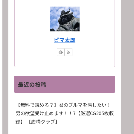
ピマ太郎
最近の投稿
【無料で読める？】君のブルマを汚したい！
男の欲望受け止めます！！7【厳選CG205枚収
録】 【虚構クラブ】