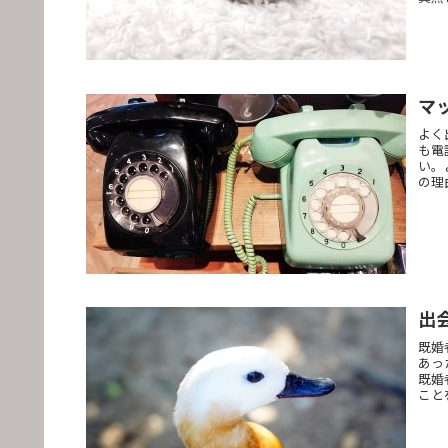
マ
よく
も電
い。
の理
出
既婚
あっ
既婚
こと