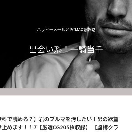
ハッピーメールとPCMAXを攻略
出会い系！一騎当千
無料で読める？】君のブルマを汚したい！男の欲望
け止めます！！7【厳選CG205枚収録】 【虚構クラ