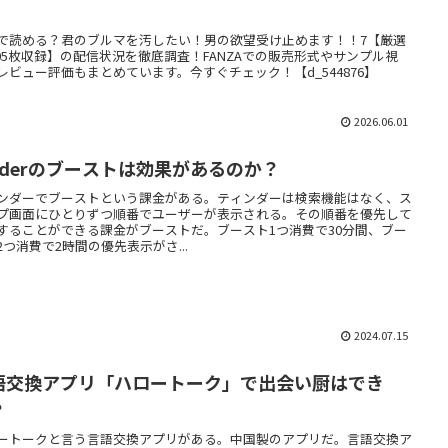
】
で読める？君のブルマを汚したい！男の欲望受け止めます！！7【厳選
205枚収録】の配信状況を徹底調査！FANZAでの販売形式やサンプル視
レビュー評価もまとめています。今すぐチェック！【d_544876】
2026.06.01
inderのブーストは効果があるのか？
ンダーでブーストという課金がある。ティンダーは検索機能はなく、ス
プ画面にひとりずつ順番でユーザーが表示される。その順番を優先して
することができる課金がブーストだ。ブースト1つ消費で30分間、ブー
2つ消費で2時間の優先表示がさ...
2024.07.15
語交換アプリ「ハロートーク」で出会い厨はでき
？
ートークと言う言語交換アプリがある。中国製のアプリだ。言語交換ア