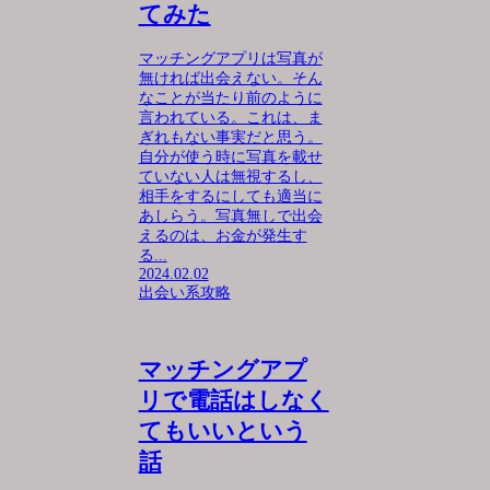
てみた
マッチングアプリは写真が
無ければ出会えない。そん
なことが当たり前のように
言われている。これは、ま
ぎれもない事実だと思う。
自分が使う時に写真を載せ
ていない人は無視するし、
相手をするにしても適当に
あしらう。写真無しで出会
えるのは、お金が発生す
る...
2024.02.02
出会い系攻略
マッチングアプ
リで電話はしなく
てもいいという
話