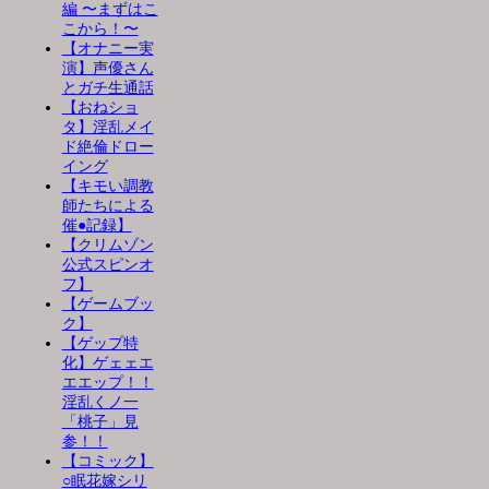
編 〜まずはこ
こから！〜
【オナニー実
演】声優さん
とガチ生通話
【おねショ
タ】淫乱メイ
ド絶倫ドロー
イング
【キモい調教
師たちによる
催●記録】
【クリムゾン
公式スピンオ
フ】
【ゲームブッ
ク】
【ゲップ特
化】ゲェェエ
エエップ！！
淫乱くノ一
「桃子」見
参！！
【コミック】
○眠花嫁シリ