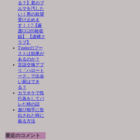
る？】君のブ
ルマを汚した
い！男の欲望
受け止めま
す！！7【厳
選CG205枚収
録】 【虚構ク
ラブ】
Tinderのブー
ストは効果が
あるのか？
言語交換アプ
リ「ハロート
ーク」で出会
い厨はでき
る？
カラオケで性
行為をしてバ
レた時の話
遊び相手に告
白された時に
振る方法
最近のコメント