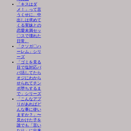
「キスはダ
メ！」って言
うくせに、中
出しは求めて
くる実妹との
恋愛未満セッ
〇スで壊れた
日常。
「クソガ〇ハ
ーレム」シリ
ーズ
「ゴミを見る
目で塩対応パ
パ活してたら
オジにわから
せられてチン
ポ堕ちするま
で」シリーズ
「こんなアプ
リがあればど
んな事に使い
ますか？」〜
見かけた子を
誰でも「言い
なり」に出来