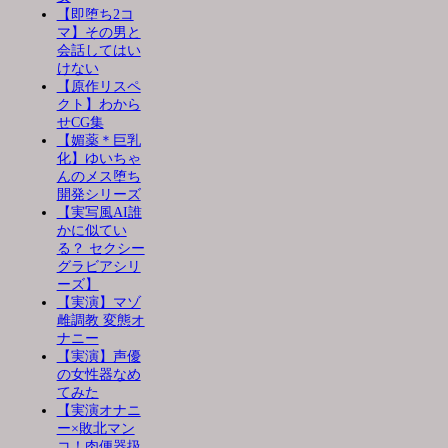
【即堕ち2コ
マ】その男と
会話してはい
けない
【原作リスペ
クト】わから
せCG集
【媚薬＊巨乳
化】ゆいちゃ
んのメス堕ち
開発シリーズ
【実写風AI誰
かに似てい
る？ セクシー
グラビアシリ
ーズ】
【実演】マゾ
雌調教 変態オ
ナニー
【実演】声優
の女性器なめ
てみた
【実演オナニ
ー×敗北マン
コ！肉便器扱