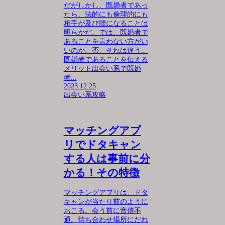
だがしかし、既婚者であっ
たら、法的にも倫理的にも
相手が及び腰になることは
明らかだ。では、既婚者で
あることを言わない方がい
いのか。否、それは違う。
既婚者であることを伝える
メリット出会い系で既婚
者...
2023.12.25
出会い系攻略
マッチングアプ
リでドタキャン
する人は事前に分
かる！その特徴
マッチングアプリは、ドタ
キャンが当たり前のように
おこる。会う前に音信不
通。待ち合わせ場所にだれ