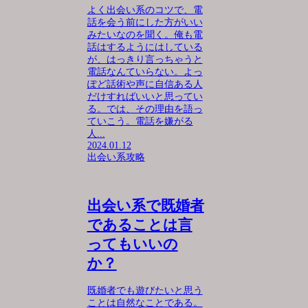
よく出会い系のコツで、電
話を会う前にした方がいい
みたいなのを聞く。俺も電
話はするようにはしている
が、はっきり言っちゃうと
電話なんていらない。よっ
ぽど話術や声に自信ある人
だけすればいいと思ってい
る。では、その理由を語っ
ていこう。電話を嫌がる
人...
2024.01.12
出会い系攻略
出会い系で既婚者
であることは言
ってもいいの
か？
既婚者でも遊びたいと思う
ことは自然なことである。