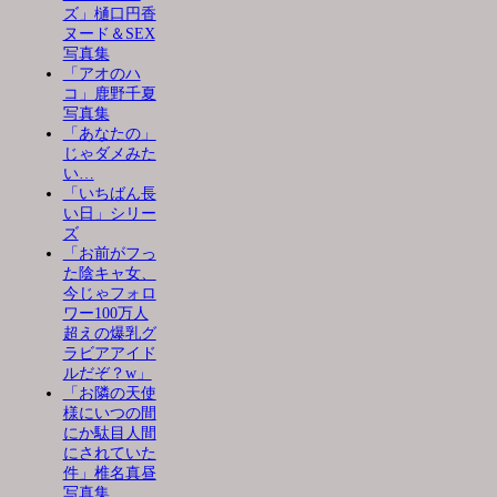
ズ」樋口円香
ヌード＆SEX
写真集
「アオのハ
コ」鹿野千夏
写真集
「あなたの」
じゃダメみた
い…
「いちばん長
い日」シリー
ズ
「お前がフっ
た陰キャ女、
今じゃフォロ
ワー100万人
超えの爆乳グ
ラビアアイド
ルだぞ？w」
「お隣の天使
様にいつの間
にか駄目人間
にされていた
件」椎名真昼
写真集