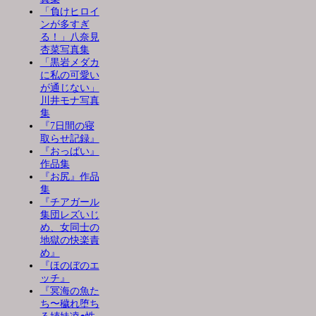
「負けヒロイ
ンが多すぎ
る！」八奈見
杏菜写真集
「黒岩メダカ
に私の可愛い
が通じない」
川井モナ写真
集
『7日間の寝
取らせ記録』
『おっぱい』
作品集
『お尻』作品
集
『チアガール
集団レズいじ
め、女同士の
地獄の快楽責
め』
『ほのぼのエ
ッチ』
『冥海の魚た
ち〜穢れ堕ち