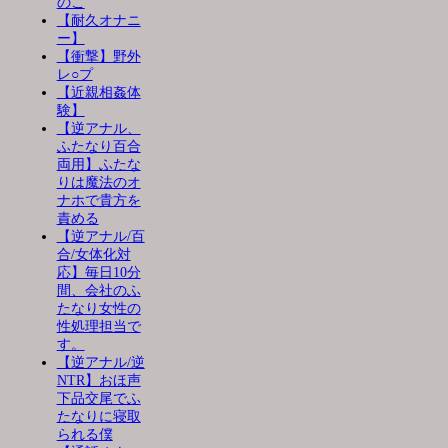
のこ
【耐久オナニ
ー】
【衝撃】野外
レ○プ
【近親相姦体
験】
【逆アナル、
ふたなり百合
両用】ふたな
りは魔法のオ
ナホで貴方を
責める
【逆アナル/百
合/女体化対
応】毎日10分
間、会社のふ
たなり女性の
性処理担当で
す。
【逆アナル/逆
NTR】おほ声
下品交尾でふ
たなりに寝取
られる僕