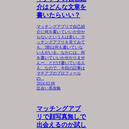
介はどんな文章を
書いたらいい？
マッチングアプリで自己紹
介に何を書いていいか分か
らないという人は多い。マ
ッチングアプリを見てみて
も、3割は何も書いていな
い人がいる。なかには、何
を書いていいか分かりませ
んー。とだけ書いている人
も。なので、今回の記事は
マチアプのプロフィール
の...
2024.03.06
出会い系攻略
マッチングアプ
リで顔写真無しで
出会えるのか試し