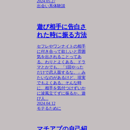
2024.05.27
出会い系体験談
遊び相手に告白さ
れた時に振る方法
セフレやワンナイトの相手
に付き合って欲しいと雰囲
気を出されることってあ
る。わりとよくある。ドラ
マとかでも、「1回やった
だけで恋人面するな。」み
たいなのがあるけど、現実
でもよくある。そんな時
に、相手を気付つけずいか
に波風立てずに振るか。遊
び人...
2024.04.12
モテるために
マチアプの自己紹