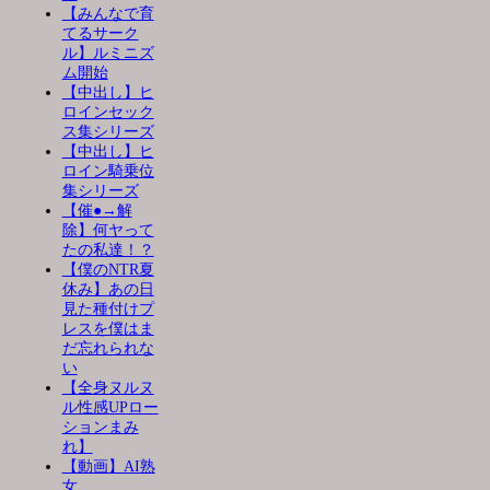
【みんなで育
てるサーク
ル】ルミニズ
ム開始
【中出し】ヒ
ロインセック
ス集シリーズ
【中出し】ヒ
ロイン騎乗位
集シリーズ
【催●→解
除】何ヤって
たの私達！？
【僕のNTR夏
休み】あの日
見た種付けプ
レスを僕はま
だ忘れられな
い
【全身ヌルヌ
ル性感UPロー
ションまみ
れ】
【動画】AI熟
女