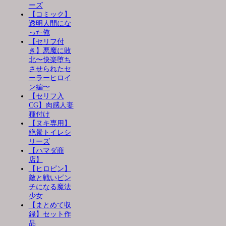
ーズ
【コミック】
透明人間にな
った俺
【セリフ付
き】悪魔に敗
北〜快楽堕ち
させられたセ
ーラーヒロイ
ン編〜
【セリフ入
CG】肉感人妻
種付け
【ヌキ専用】
絶景トイレシ
リーズ
【ハマダ商
店】
【ヒロピン】
敵と戦いピン
チになる魔法
少女
【まとめて収
録】セット作
品