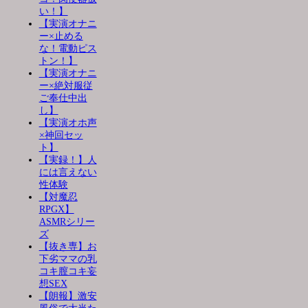
い！】
【実演オナニ
ー×止める
な！電動ピス
トン！】
【実演オナニ
ー×絶対服従
ご奉仕中出
し】
【実演オホ声
×神回セッ
ト】
【実録！】人
には言えない
性体験
【対魔忍
RPGX】
ASMRシリー
ズ
【抜き専】お
下劣ママの乳
コキ膣コキ妄
想SEX
【朗報】激安