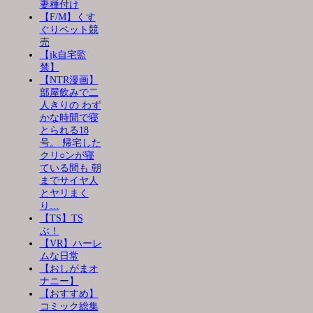
妻種付け
【F/M】くす
ぐりペット競
売
【jk自宅監
禁】
【NTR漫画】
部屋飲みで二
人きりの わず
かな時間で寝
とられる18
号。 帰宅した
クリ○ンが寝
ている間も 朝
までサイヤ人
とヤリまく
り…
【TS】TS
ぶ！
【VR】ハーレ
ムな日常
【おしがまオ
ナニー】
【おすすめ】
コミック総集