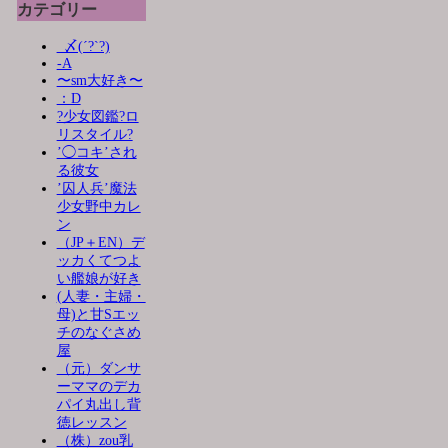
カテゴリー
_〆(´?`?)
-A
〜sm大好き〜
：D
?少女図鑑?ロ
リスタイル?
’◯コキ’され
る彼女
’囚人兵’魔法
少女野中カレ
ン
（JP＋EN）デ
ッカくてつよ
い艦娘が好き
(人妻・主婦・
母)と甘Sエッ
チのなぐさめ
屋
（元）ダンサ
ーママのデカ
パイ丸出し背
徳レッスン
（株）zou乳