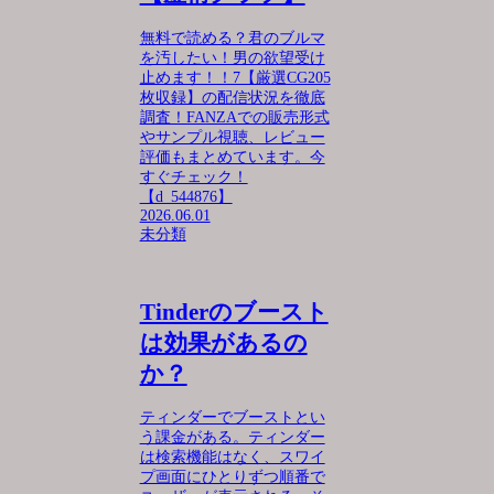
無料で読める？君のブルマ
を汚したい！男の欲望受け
止めます！！7【厳選CG205
枚収録】の配信状況を徹底
調査！FANZAでの販売形式
やサンプル視聴、レビュー
評価もまとめています。今
すぐチェック！
【d_544876】
2026.06.01
未分類
Tinderのブースト
は効果があるの
か？
ティンダーでブーストとい
う課金がある。ティンダー
は検索機能はなく、スワイ
プ画面にひとりずつ順番で