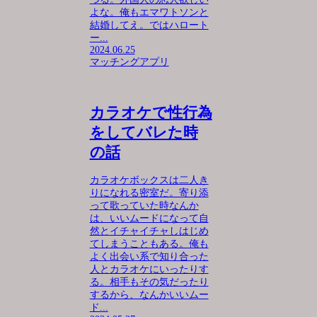
よな。俺もエマワトソンと
結婚してえ。ではハロート
ー...
2024.06.25
マッチングアプリ
カラオケで性行為
をしてバレた時
の話
カラオケボックスは二人き
りになれる密室だ。寄り添
って歌っていた時なんか
は、いいムードになって自
然とイチャイチャしはじめ
てしまうこともある。俺も
よく出会い系で知り合った
人とカラオケにいったりす
る。相手もその気だったり
するから、なんかいいムー
ド...