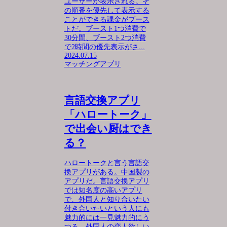
ユーザーが表示される。そ
の順番を優先して表示する
ことができる課金がブース
トだ。ブースト1つ消費で
30分間、ブースト2つ消費
で2時間の優先表示がさ...
2024.07.15
マッチングアプリ
言語交換アプリ
「ハロートーク」
で出会い厨はでき
る？
ハロートークと言う言語交
換アプリがある。中国製の
アプリだ。言語交換アプリ
では知名度の高いアプリ
で、外国人と知り合いたい
付き合いたいという人にも
魅力的には一見魅力的にう
つる。外国人の恋人欲しい