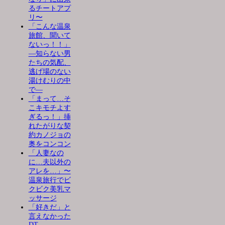
るチートアプ
リ〜
「こんな温泉
旅館、聞いて
ないっ！！」
―知らない男
たちの気配、
逃げ場のない
湯けむりの中
で―
「まって…そ
こキモチよす
ぎるっ！」挿
れたがりな契
約カノジョの
奥をコンコン
「人妻なの
に…夫以外の
アレを…」〜
温泉旅行でビ
クビク美乳マ
ッサージ
「好きだ」と
言えなかった
DT