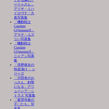
デレる隣のア
ーリャさん」
アリサ・ミハ
イロヴナ・九
条写真集
「機動戦士
Gundam
GQuuuuuuX」
アマテ・ユズ
リハ写真集
「機動戦士
Gundam
GQuuuuuuX」
ニャアン写真
集
「清楚彼女の
快楽漬け 」シ
リーズ
「片田舎のお
っさん、剣聖
になる」アリ
ューシア・シ
トラス 写真集
「紫雲寺家の
子〇たち」写
真集