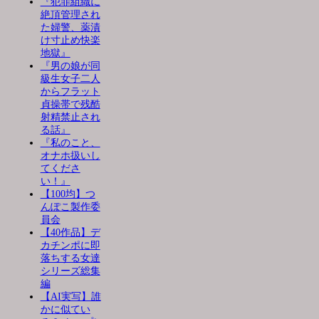
『犯罪組織に
絶頂管理され
た婦警、薬漬
け寸止め快楽
地獄』
『男の娘が同
級生女子二人
からフラット
貞操帯で残酷
射精禁止され
る話』
『私のこと、
オナホ扱いし
てくださ
い！』
【100均】つ
んぽこ製作委
員会
【40作品】デ
カチンポに即
落ちする女達
シリーズ総集
編
【AI実写】誰
かに似てい