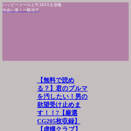
ハッピーメールとPCMAXを攻略
出会い系！一騎当千
【無料で読め
る？】君のブルマ
を汚したい！男の
欲望受け止めま
す！！7【厳選
CG205枚収録】
【虚構クラブ】