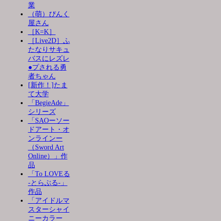
業
（萌）ぴんく
屋さん
［K=K］
［Live2D］ふ
たなりサキュ
バスにレズレ
●プされる勇
者ちゃん
[新作！]たま
て大学
「BegieAde」
シリーズ
「SAOーソー
ドアート・オ
ンラインー
（Sword Art
Online）」作
品
「To LOVEる
-とらぶる-」
作品
「アイドルマ
スターシャイ
ニーカラー