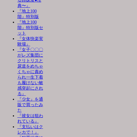
る姉妹凌●性
典〜』
『地上100
階』特別版
『地上100
階』特別版セ
ット
『女体快楽実
験場』
『女子〇〇〇
がレズ集団に
クリトリスと
尿道をめちゃ
くちゃに責め
られ一生下着
も履けない敏
感突起にされ
る』
『少女』を通
販で買ったみ
た
『彼女は狙わ
れている』
『支払いはク
レカで！』