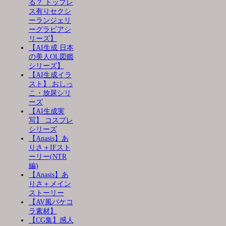
る？ トップレ
ス有りセクシ
ーランジェリ
ーグラビアシ
リーズ】
【AI生成 日本
の美人OL図鑑
シリーズ】
【AI生成イラ
スト】 おしっ
こ・放尿シリ
ーズ
【AI生成実
写】 コスプレ
シリーズ
【Anasis】あ
りさ＋IFスト
ーリー(NTR
編)
【Anasis】あ
りさ＋メイン
ストーリー
【AV風パケコ
ラ素材】
【CG集】感人