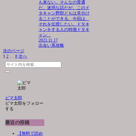
も来ない。そんなの普通
だ。迷惑な話だが、このド
タキャン野郎どもは見分け
ることができる。今回は、
それを伝授したい。ドタキ
ャンをする人の特徴ドタキ
ャン...
2023.11.17
出会い系攻略
次のページ
1
2
…
8
次へ
ピマ太郎
ピマ太郎をフォロー
する
最近の投稿
【無料で読め