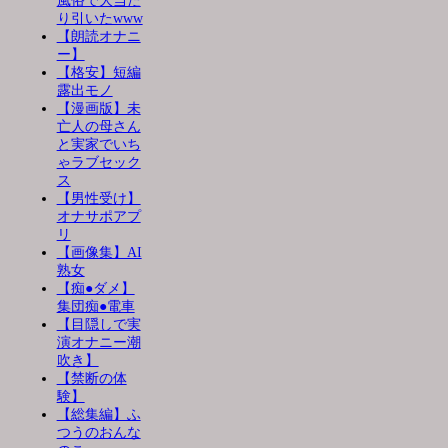
風俗で大当た
り引いたwww
【朗読オナニ
ー】
【格安】短編
露出モノ
【漫画版】未
亡人の母さん
と実家でいち
ゃラブセック
ス
【男性受け】
オナサポアプ
リ
【画像集】AI
熟女
【痴●ダメ】
集団痴●電車
【目隠しで実
演オナニー潮
吹き】
【禁断の体
験】
【総集編】ふ
つうのおんな