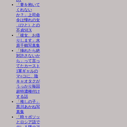
「妻を抱いて
くれない
か？」上司命
令は憧れの女
（ひと）との
不貞SEX
「彼女、お借
りします」水
原千鶴写真集
「挿れたら絶
対許さないか
ら」って言っ
てたカースト
1軍ギャルの
マ○コに、陰
キャオタクが
うっかり毎回
超特濃種付け
する話
「推しの子」
黒川あかね写
真集
「時々ボソッ
とロシア語で