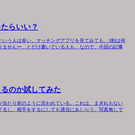
いたらいい？
という人は多い。マッチングアプリを見てみても、3割は何
りませんー。とだけ書いている人も。なので、今回の記事
えるのか試してみた
が当たり前のように言われている。これは、まぎれもない
するし、相手をするにしても適当にあしらう。写真無しで