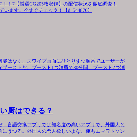
！！7【厳選CG205枚収録】の配信状況を徹底調査！
います。今すぐチェック！【d_544876】
機能はなく、スワイプ画面にひとりずつ順番でユーザーが
ブーストだ。ブースト1つ消費で30分間、ブースト2つ消
会い厨はできる？
だ。言語交換アプリでは知名度の高いアプリで、外国人と
的にうつる。外国人の恋人欲しいよな。俺もエマワトソン