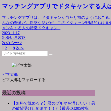
マッチングアプリでドタキャンする人
マッチングアプリは、ドタキャンが当たり前のようにおこる
んなの普通だ。迷惑な話だが、このドタキャン野郎どもは見
ャンをする人の特徴ドタキャン...
2023.11.17
出会い系攻略
次のページ
1
2
…
8
次へ
ピマ太郎
ピマ太郎をフォローする
最近の投稿
【無料で読める？】君のブルマを汚したい！男
の欲望受け止めます！！7【厳選CG205枚収