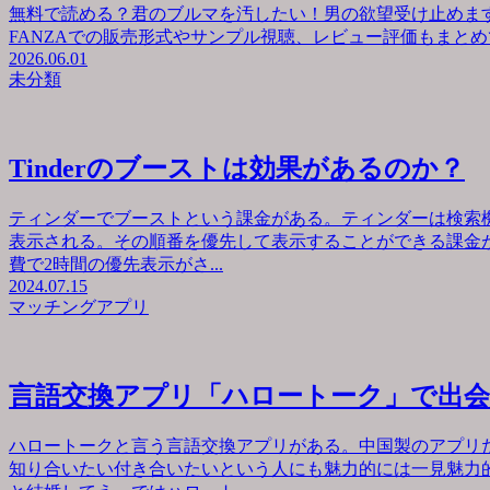
無料で読める？君のブルマを汚したい！男の欲望受け止めます
FANZAでの販売形式やサンプル視聴、レビュー評価もまとめて
2026.06.01
未分類
Tinderのブーストは効果があるのか？
ティンダーでブーストという課金がある。ティンダーは検索
表示される。その順番を優先して表示することができる課金が
費で2時間の優先表示がさ...
2024.07.15
マッチングアプリ
言語交換アプリ「ハロートーク」で出
ハロートークと言う言語交換アプリがある。中国製のアプリ
知り合いたい付き合いたいという人にも魅力的には一見魅力