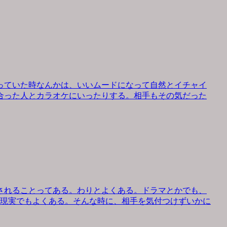
っていた時なんかは、いいムードになって自然とイチャイ
合った人とカラオケにいったりする。相手もその気だった
されることってある。わりとよくある。ドラマとかでも、
、現実でもよくある。そんな時に、相手を気付つけずいかに