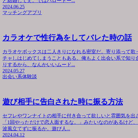
と結婚してえ。ではハロートー...
2024.06.25
マッチングアプリ
カラオケで性行為をしてバレた時の話
カラオケボックスは二人きりになれる密室だ。寄り添って歌
チャしはじめてしまうこともある。俺もよく出会い系で知り
りするから、なんかいいムード...
2024.05.27
出会い系体験談
遊び相手に告白された時に振る方法
セフレやワンナイトの相手に付き合って欲しいと雰囲気を出
「1回やっただけで恋人面するな。」みたいなのがあるけど
波風立てずに振るか。遊び人...
2024.04.12