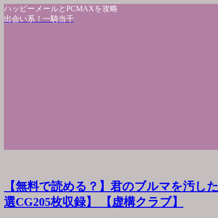
ハッピーメールとPCMAXを攻略
出会い系！一騎当千
【無料で読める？】君のブルマを汚した
選CG205枚収録】 【虚構クラブ】