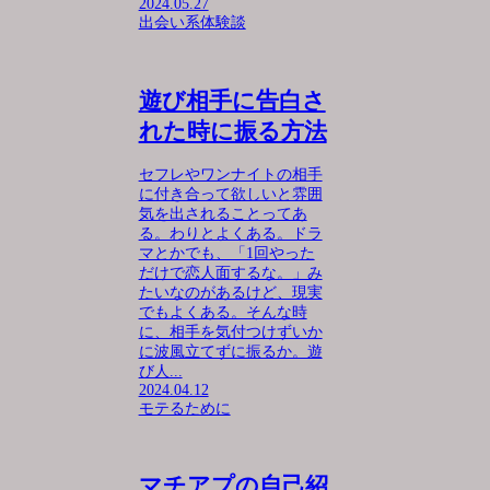
2024.05.27
出会い系体験談
遊び相手に告白さ
れた時に振る方法
セフレやワンナイトの相手
に付き合って欲しいと雰囲
気を出されることってあ
る。わりとよくある。ドラ
マとかでも、「1回やった
だけで恋人面するな。」み
たいなのがあるけど、現実
でもよくある。そんな時
に、相手を気付つけずいか
に波風立てずに振るか。遊
び人...
2024.04.12
モテるために
マチアプの自己紹