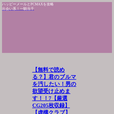
ハッピーメールとPCMAXを攻略
出会い系！一騎当千
【無料で読め
る？】君のブルマ
を汚したい！男の
欲望受け止めま
す！！7【厳選
CG205枚収録】
【虚構クラブ】