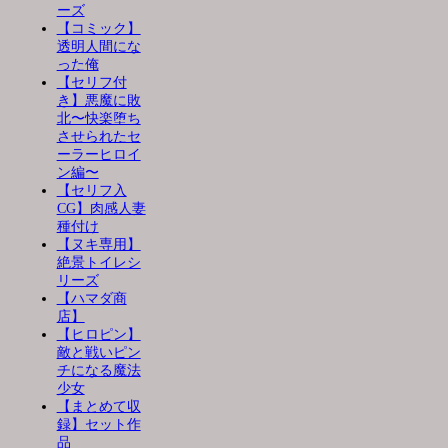
ーズ
【コミック】
透明人間にな
った俺
【セリフ付
き】悪魔に敗
北〜快楽堕ち
させられたセ
ーラーヒロイ
ン編〜
【セリフ入
CG】肉感人妻
種付け
【ヌキ専用】
絶景トイレシ
リーズ
【ハマダ商
店】
【ヒロピン】
敵と戦いピン
チになる魔法
少女
【まとめて収
録】セット作
品