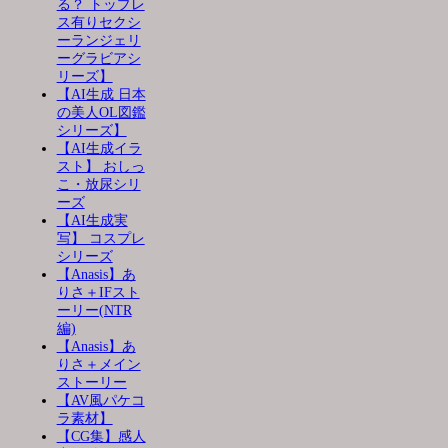
る？ トップレ
ス有りセクシ
ーランジェリ
ーグラビアシ
リーズ】
【AI生成 日本
の美人OL図鑑
シリーズ】
【AI生成イラ
スト】 おしっ
こ・放尿シリ
ーズ
【AI生成実
写】 コスプレ
シリーズ
【Anasis】あ
りさ＋IFスト
ーリー(NTR
編)
【Anasis】あ
りさ＋メイン
ストーリー
【AV風パケコ
ラ素材】
【CG集】感人