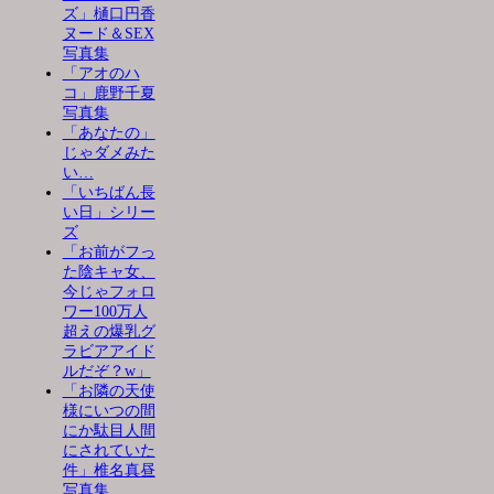
ズ」樋口円香
ヌード＆SEX
写真集
「アオのハ
コ」鹿野千夏
写真集
「あなたの」
じゃダメみた
い…
「いちばん長
い日」シリー
ズ
「お前がフっ
た陰キャ女、
今じゃフォロ
ワー100万人
超えの爆乳グ
ラビアアイド
ルだぞ？w」
「お隣の天使
様にいつの間
にか駄目人間
にされていた
件」椎名真昼
写真集