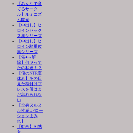
【みんなで育
てるサーク
ル】ルミニズ
ム開始
【中出し】ヒ
ロインセック
ス集シリーズ
【中出し】ヒ
ロイン騎乗位
集シリーズ
【催●→解
除】何ヤって
たの私達！？
【僕のNTR夏
休み】あの日
見た種付けプ
レスを僕はま
だ忘れられな
い
【全身ヌルヌ
ル性感UPロー
ションまみ
れ】
【動画】AI熟
女