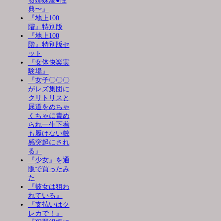
る姉妹凌●性
典〜』
『地上100
階』特別版
『地上100
階』特別版セ
ット
『女体快楽実
験場』
『女子〇〇〇
がレズ集団に
クリトリスと
尿道をめちゃ
くちゃに責め
られ一生下着
も履けない敏
感突起にされ
る』
『少女』を通
販で買ったみ
た
『彼女は狙わ
れている』
『支払いはク
レカで！』