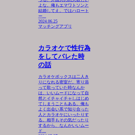
よな。俺もエマワトソンと
結婚してえ。ではハロート
ー...
2024.06.25
マッチングアプリ
カラオケで性行為
をしてバレた時
の話
カラオケボックスは二人き
りになれる密室だ。寄り添
って歌っていた時なんか
は、いいムードになって自
然とイチャイチャしはじめ
てしまうこともある。俺も
よく出会い系で知り合った
人とカラオケにいったりす
る。相手もその気だったり
するから、なんかいいムー
ド...