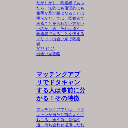
だがしかし、既婚者であっ
たら、法的にも倫理的にも
相手が及び腰になることは
明らかだ。では、既婚者で
あることを言わない方がい
いのか。否、それは違う。
既婚者であることを伝える
メリット出会い系で既婚
者...
2023.12.25
出会い系攻略
マッチングアプ
リでドタキャン
する人は事前に分
かる！その特徴
マッチングアプリは、ドタ
キャンが当たり前のように
おこる。会う前に音信不
通。待ち合わせ場所にだれ