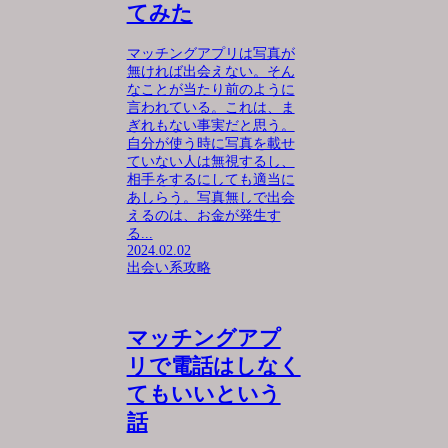
てみた
マッチングアプリは写真が
無ければ出会えない。そん
なことが当たり前のように
言われている。これは、ま
ぎれもない事実だと思う。
自分が使う時に写真を載せ
ていない人は無視するし、
相手をするにしても適当に
あしらう。写真無しで出会
えるのは、お金が発生す
る...
2024.02.02
出会い系攻略
マッチングアプ
リで電話はしなく
てもいいという
話