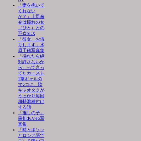
「妻を抱いて
くれない
か？」上司命
令は憧れの女
（ひと）との
不貞SEX
「彼女、お借
りします」水
原千鶴写真集
「挿れたら絶
対許さないか
ら」って言っ
てたカースト
1軍ギャルの
マ○コに、陰
キャオタクが
うっかり毎回
超特濃種付け
する話
「推しの子」
黒川あかね写
真集
「時々ボソッ
とロシア語で