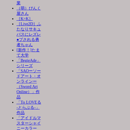
業
（萌）ぴんく
屋さん
［K=K］
［Live2D］ふ
たなりサキュ
バスにレズレ
●プされる勇
者ちゃん
[新作！]たま
て大学
「BegieAde」
シリーズ
「SAOーソー
ドアート・オ
ンラインー
（Sword Art
Online）」作
品
「To LOVEる
-とらぶる-」
作品
「アイドルマ
スターシャイ
ニーカラー