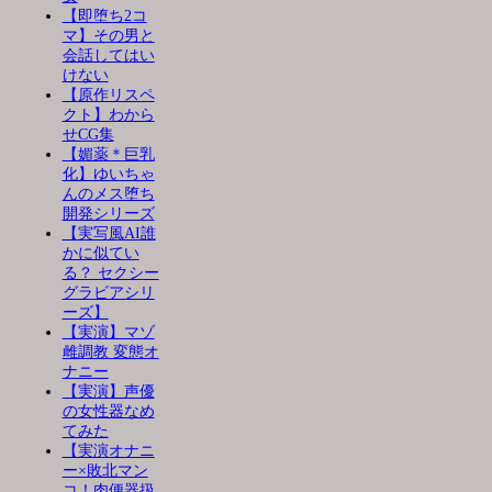
【即堕ち2コ
マ】その男と
会話してはい
けない
【原作リスペ
クト】わから
せCG集
【媚薬＊巨乳
化】ゆいちゃ
んのメス堕ち
開発シリーズ
【実写風AI誰
かに似てい
る？ セクシー
グラビアシリ
ーズ】
【実演】マゾ
雌調教 変態オ
ナニー
【実演】声優
の女性器なめ
てみた
【実演オナニ
ー×敗北マン
コ！肉便器扱