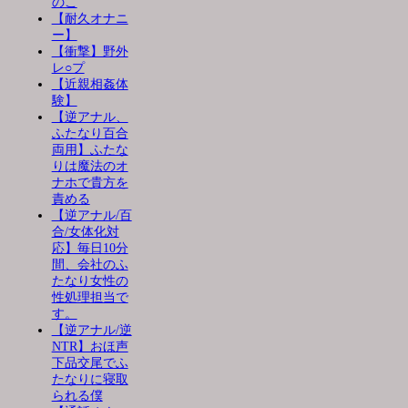
のこ
【耐久オナニ
ー】
【衝撃】野外
レ○プ
【近親相姦体
験】
【逆アナル、
ふたなり百合
両用】ふたな
りは魔法のオ
ナホで貴方を
責める
【逆アナル/百
合/女体化対
応】毎日10分
間、会社のふ
たなり女性の
性処理担当で
す。
【逆アナル/逆
NTR】おほ声
下品交尾でふ
たなりに寝取
られる僕