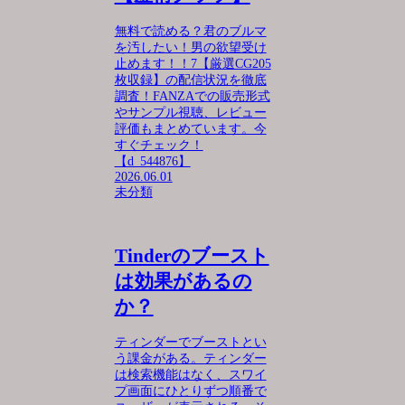
無料で読める？君のブルマ
を汚したい！男の欲望受け
止めます！！7【厳選CG205
枚収録】の配信状況を徹底
調査！FANZAでの販売形式
やサンプル視聴、レビュー
評価もまとめています。今
すぐチェック！
【d_544876】
2026.06.01
未分類
Tinderのブースト
は効果があるの
か？
ティンダーでブーストとい
う課金がある。ティンダー
は検索機能はなく、スワイ
プ画面にひとりずつ順番で