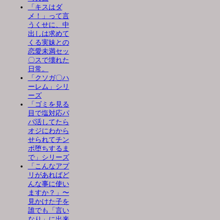
「キスはダ
メ！」って言
うくせに、中
出しは求めて
くる実妹との
恋愛未満セッ
〇スで壊れた
日常。
「クソガ〇ハ
ーレム」シリ
ーズ
「ゴミを見る
目で塩対応パ
パ活してたら
オジにわから
せられてチン
ポ堕ちするま
で」シリーズ
「こんなアプ
リがあればど
んな事に使い
ますか？」〜
見かけた子を
誰でも「言い
なり」に出来