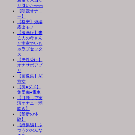
風俗で大当た
り引いたwww
【朗読オナニ
ー】
【格安】短編
露出モノ
【漫画版】未
亡人の母さん
と実家でいち
ゃラブセック
ス
【男性受け】
オナサポアプ
リ
【画像集】AI
熟女
【痴●ダメ】
集団痴●電車
【目隠しで実
演オナニー潮
吹き】
【禁断の体
験】
【総集編】ふ
つうのおんな