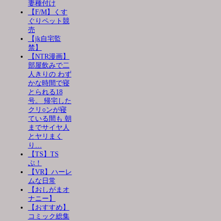
妻種付け
【F/M】くす
ぐりペット競
売
【jk自宅監
禁】
【NTR漫画】
部屋飲みで二
人きりの わず
かな時間で寝
とられる18
号。 帰宅した
クリ○ンが寝
ている間も 朝
までサイヤ人
とヤリまく
り…
【TS】TS
ぶ！
【VR】ハーレ
ムな日常
【おしがまオ
ナニー】
【おすすめ】
コミック総集