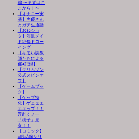
編 〜まずはこ
こから！〜
【オナニー実
演】声優さん
とガチ生通話
【おねショ
タ】淫乱メイ
ド絶倫ドロー
イング
【キモい調教
師たちによる
催●記録】
【クリムゾン
公式スピンオ
フ】
【ゲームブッ
ク】
【ゲップ特
化】ゲェェエ
エエップ！！
淫乱くノ一
「桃子」見
参！！
【コミック】
○眠花嫁シリ