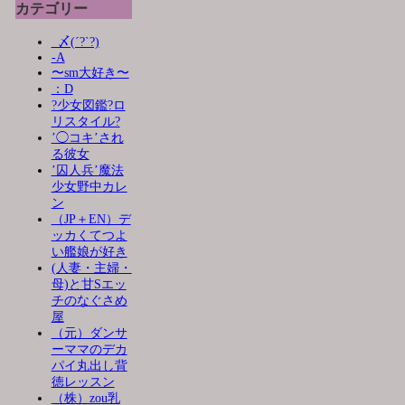
カテゴリー
_〆(´?`?)
-A
〜sm大好き〜
：D
?少女図鑑?ロ
リスタイル?
’◯コキ’され
る彼女
’囚人兵’魔法
少女野中カレ
ン
（JP＋EN）デ
ッカくてつよ
い艦娘が好き
(人妻・主婦・
母)と甘Sエッ
チのなぐさめ
屋
（元）ダンサ
ーママのデカ
パイ丸出し背
徳レッスン
（株）zou乳