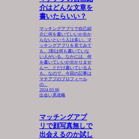
介はどんな文章を
書いたらいい？
マッチングアプリで自己紹
介に何を書いていいか分か
らないという人は多い。マ
ッチングアプリを見てみて
も、3割は何も書いていな
い人がいる。なかには、何
を書いていいか分かりませ
んー。とだけ書いている人
も。なので、今回の記事は
マチアプのプロフィール
の...
2024.03.06
出会い系攻略
マッチングアプ
リで顔写真無しで
出会えるのか試し