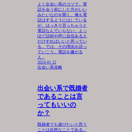
よく出会い系のコツで、電
話を会う前にした方がいい
みたいなのを聞く。俺も電
話はするようにはしている
が、はっきり言っちゃうと
電話なんていらない。よっ
ぽど話術や声に自信ある人
だけすればいいと思ってい
る。では、その理由を語っ
ていこう。電話を嫌がる
人...
2024.01.12
出会い系攻略
出会い系で既婚者
であることは言
ってもいいの
か？
既婚者でも遊びたいと思う
ことは自然なことである。