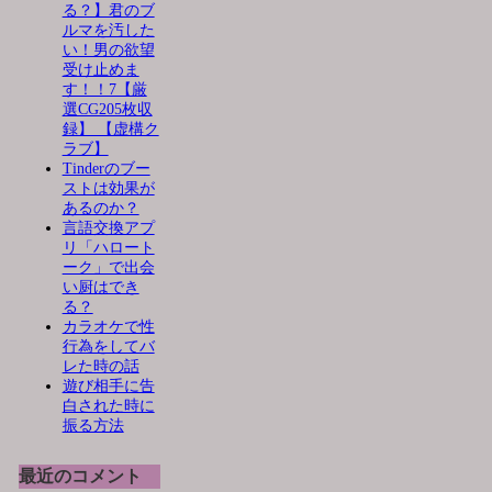
る？】君のブ
ルマを汚した
い！男の欲望
受け止めま
す！！7【厳
選CG205枚収
録】 【虚構ク
ラブ】
Tinderのブー
ストは効果が
あるのか？
言語交換アプ
リ「ハロート
ーク」で出会
い厨はでき
る？
カラオケで性
行為をしてバ
レた時の話
遊び相手に告
白された時に
振る方法
最近のコメント