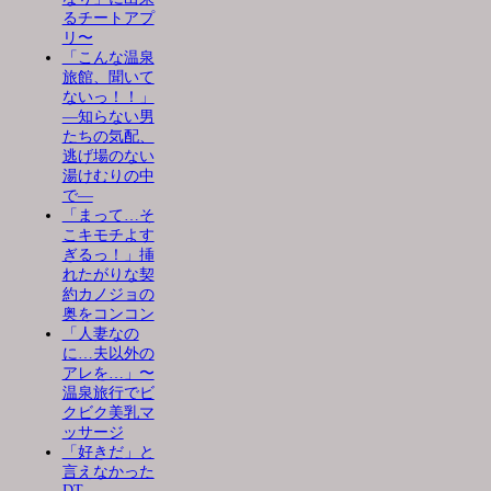
るチートアプ
リ〜
「こんな温泉
旅館、聞いて
ないっ！！」
―知らない男
たちの気配、
逃げ場のない
湯けむりの中
で―
「まって…そ
こキモチよす
ぎるっ！」挿
れたがりな契
約カノジョの
奥をコンコン
「人妻なの
に…夫以外の
アレを…」〜
温泉旅行でビ
クビク美乳マ
ッサージ
「好きだ」と
言えなかった
DT