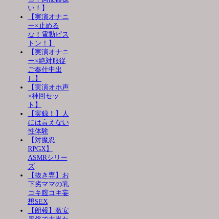
い！】
【実演オナニ
ー×止める
な！電動ピス
トン！】
【実演オナニ
ー×絶対服従
ご奉仕中出
し】
【実演オホ声
×神回セッ
ト】
【実録！】人
には言えない
性体験
【対魔忍
RPGX】
ASMRシリー
ズ
【抜き専】お
下劣ママの乳
コキ膣コキ妄
想SEX
【朗報】激安