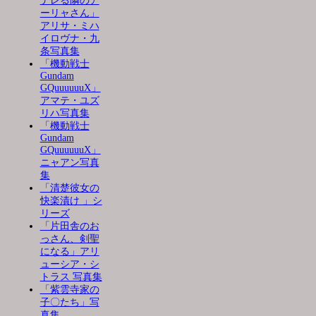
デレる隣のア
ーリャさん」
アリサ・ミハ
イロヴナ・九
条写真集
「機動戦士
Gundam
GQuuuuuuX」
アマテ・ユズ
リハ写真集
「機動戦士
Gundam
GQuuuuuuX」
ニャアン写真
集
「清楚彼女の
快楽漬け 」シ
リーズ
「片田舎のお
っさん、剣聖
になる」アリ
ューシア・シ
トラス 写真集
「紫雲寺家の
子〇たち」写
真集