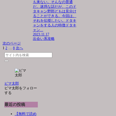
も来ない。そんなの普通
だ。迷惑な話だが、このド
タキャン野郎どもは見分け
ることができる。今回は、
それを伝授したい。ドタキ
ャンをする人の特徴ドタキ
ャン...
2023.11.17
出会い系攻略
次のページ
1
2
…
8
次へ
ピマ太郎
ピマ太郎をフォロー
する
最近の投稿
【無料で読め