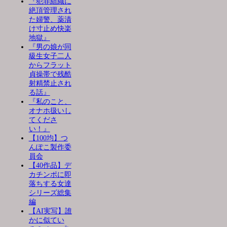
『犯罪組織に
絶頂管理され
た婦警、薬漬
け寸止め快楽
地獄』
『男の娘が同
級生女子二人
からフラット
貞操帯で残酷
射精禁止され
る話』
『私のこと、
オナホ扱いし
てくださ
い！』
【100均】つ
んぽこ製作委
員会
【40作品】デ
カチンポに即
落ちする女達
シリーズ総集
編
【AI実写】誰
かに似てい