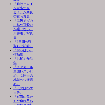
「負けヒロイ
ンが多すぎ
る！」八奈見
杏菜写真集
「黒岩メダカ
に私の可愛い
が通じない」
川井モナ写真
集
『7日間の寝
取らせ記録』
『おっぱい』
作品集
『お尻』作品
集
『チアガール
集団レズいじ
め、女同士の
地獄の快楽責
め』
『ほのぼのエ
ッチ』
『冥海の魚た
ち〜穢れ堕ち