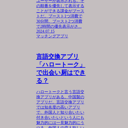
ユーザーが表示される。そ
の順番を優先して表示する
ことができる課金がブース
トだ。ブースト1つ消費で
30分間、ブースト2つ消費
で2時間の優先表示がさ...
2024.07.15
マッチングアプリ
言語交換アプリ
「ハロートーク」
で出会い厨はでき
る？
ハロートークと言う言語交
換アプリがある。中国製の
アプリだ。言語交換アプリ
では知名度の高いアプリ
で、外国人と知り合いたい
付き合いたいという人にも
魅力的には一見魅力的にう
つる。外国人の恋人欲しい