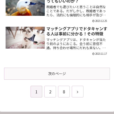
ってもいいのか？
既婚者でも遊びたいと思うことは自然な
ことである。だがしかし、既婚者であっ
たら、法的にも倫理的にも相手が及び腰
になることは明らかだ。では、既婚者で
2023.12.25
あることを言わない方がいいのか。否、
それは違う。既婚者であることを伝える
マッチングアプリでドタキャンす
メリット出会い系で既婚者...
る人は事前に分かる！その特徴
マッチングアプリは、ドタキャンが当た
り前のようにおこる。会う前に音信不
通。待ち合わせ場所にだれも来ない。そ
んなの普通だ。迷惑な話だが、このドタ
2023.11.17
キャン野郎どもは見分けることができ
る。今回は、それを伝授したい。ドタキ
ャンをする人の特徴ドタキャン...
次のページ
次
1
2
8
へ