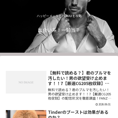
ハッピーメールとPCMAXを攻略
出会い系！一騎当千
【無料で読める？】君のブルマを
汚したい！男の欲望受け止めま
す！！7【厳選CG205枚収録】
【虚構クラブ】
無料で読める？君のブルマを汚したい！
男の欲望受け止めます！！7【厳選CG205
枚収録】の配信状況を徹底調査！FANZA
での販売形式やサンプル視聴、レビュー
2026.06.01
評価もまとめています。今すぐチェッ
ク！【d_544876】
Tinderのブーストは効果がある
のか？