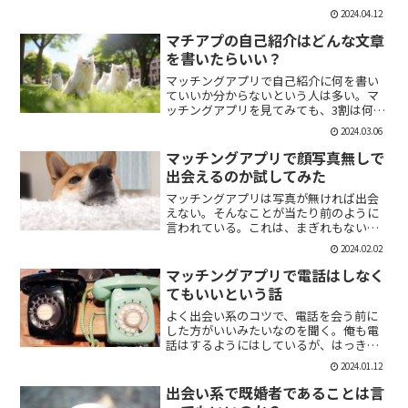
「1回やっただけで恋人面するな。」みた
2024.04.12
いなのがあるけど、現実でもよくある。
そんな時に、相手を気付つけずいかに波
マチアプの自己紹介はどんな文章
風立てずに振るか。遊び人...
を書いたらいい？
マッチングアプリで自己紹介に何を書い
ていいか分からないという人は多い。マ
ッチングアプリを見てみても、3割は何も
書いていない人がいる。なかには、何を
2024.03.06
書いていいか分かりませんー。とだけ書
いている人も。なので、今回の記事はマ
マッチングアプリで顔写真無しで
チアプのプロフィールの...
出会えるのか試してみた
マッチングアプリは写真が無ければ出会
えない。そんなことが当たり前のように
言われている。これは、まぎれもない事
実だと思う。自分が使う時に写真を載せ
2024.02.02
ていない人は無視するし、相手をするに
しても適当にあしらう。写真無しで出会
マッチングアプリで電話はしなく
えるのは、お金が発生する...
てもいいという話
よく出会い系のコツで、電話を会う前に
した方がいいみたいなのを聞く。俺も電
話はするようにはしているが、はっきり
言っちゃうと電話なんていらない。よっ
2024.01.12
ぽど話術や声に自信ある人だけすればい
いと思っている。では、その理由を語っ
出会い系で既婚者であることは言
ていこう。電話を嫌がる人...