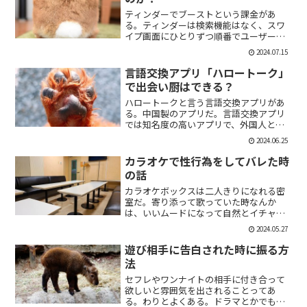
ティンダーでブーストという課金があ
る。ティンダーは検索機能はなく、スワ
イプ画面にひとりずつ順番でユーザーが
表示される。その順番を優先して表示す
2024.07.15
ることができる課金がブーストだ。ブー
スト1つ消費で30分間、ブースト2つ消費
言語交換アプリ「ハロートーク」
で2時間の優先表示がさ...
で出会い厨はできる？
ハロートークと言う言語交換アプリがあ
る。中国製のアプリだ。言語交換アプリ
では知名度の高いアプリで、外国人と知
り合いたい付き合いたいという人にも魅
2024.06.25
力的には一見魅力的にうつる。外国人の
恋人欲しいよな。俺もエマワトソンと結
カラオケで性行為をしてバレた時
婚してえ。ではハロートー...
の話
カラオケボックスは二人きりになれる密
室だ。寄り添って歌っていた時なんか
は、いいムードになって自然とイチャイ
チャしはじめてしまうこともある。俺も
2024.05.27
よく出会い系で知り合った人とカラオケ
にいったりする。相手もその気だったり
遊び相手に告白された時に振る方
するから、なんかいいムード...
法
セフレやワンナイトの相手に付き合って
欲しいと雰囲気を出されることってあ
る。わりとよくある。ドラマとかでも、