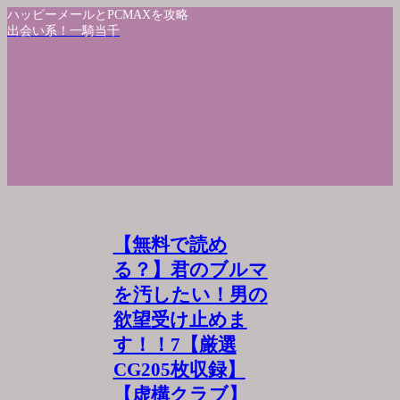
ハッピーメールとPCMAXを攻略
出会い系！一騎当千
【無料で読め
る？】君のブルマ
を汚したい！男の
欲望受け止めま
す！！7【厳選
CG205枚収録】
【虚構クラブ】