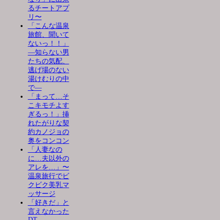
るチートアプ
リ〜
「こんな温泉
旅館、聞いて
ないっ！！」
―知らない男
たちの気配、
逃げ場のない
湯けむりの中
で―
「まって…そ
こキモチよす
ぎるっ！」挿
れたがりな契
約カノジョの
奥をコンコン
「人妻なの
に…夫以外の
アレを…」〜
温泉旅行でビ
クビク美乳マ
ッサージ
「好きだ」と
言えなかった
DT