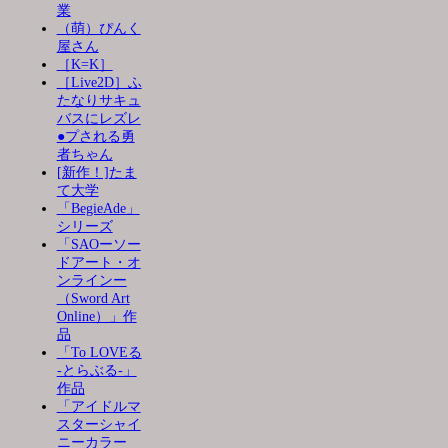
業
（萌）ぴんく
屋さん
［K=K］
［Live2D］ふ
たなりサキュ
バスにレズレ
●プされる勇
者ちゃん
[新作！]たま
て大学
「BegieAde」
シリーズ
「SAOーソー
ドアート・オ
ンラインー
（Sword Art
Online）」作
品
「To LOVEる
-とらぶる-」
作品
「アイドルマ
スターシャイ
ニーカラー