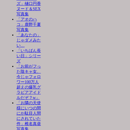
ズ」樋口円香
ヌード＆SEX
写真集
「アオのハ
コ」鹿野千夏
写真集
「あなたの」
じゃダメみた
い…
「いちばん長
い日」シリー
ズ
「お前がフっ
た陰キャ女、
今じゃフォロ
ワー100万人
超えの爆乳グ
ラビアアイド
ルだぞ？w」
「お隣の天使
様にいつの間
にか駄目人間
にされていた
件」椎名真昼
写真集