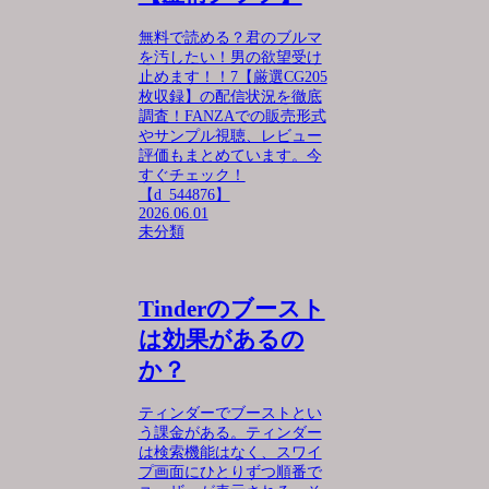
無料で読める？君のブルマ
を汚したい！男の欲望受け
止めます！！7【厳選CG205
枚収録】の配信状況を徹底
調査！FANZAでの販売形式
やサンプル視聴、レビュー
評価もまとめています。今
すぐチェック！
【d_544876】
2026.06.01
未分類
Tinderのブースト
は効果があるの
か？
ティンダーでブーストとい
う課金がある。ティンダー
は検索機能はなく、スワイ
プ画面にひとりずつ順番で