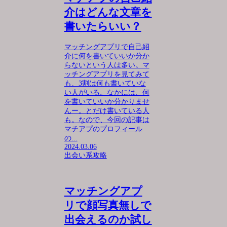
介はどんな文章を
書いたらいい？
マッチングアプリで自己紹
介に何を書いていいか分か
らないという人は多い。マ
ッチングアプリを見てみて
も、3割は何も書いていな
い人がいる。なかには、何
を書いていいか分かりませ
んー。とだけ書いている人
も。なので、今回の記事は
マチアプのプロフィール
の...
2024.03.06
出会い系攻略
マッチングアプ
リで顔写真無しで
出会えるのか試し