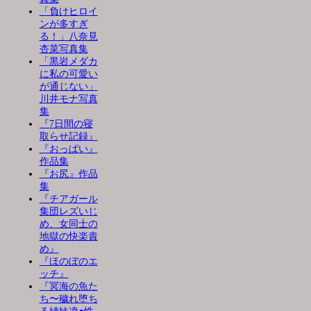
「負けヒロイ
ンが多すぎ
る！」八奈見
杏菜写真集
「黒岩メダカ
に私の可愛い
が通じない」
川井モナ写真
集
『7日間の寝
取らせ記録』
『おっぱい』
作品集
『お尻』作品
集
『チアガール
集団レズいじ
め、女同士の
地獄の快楽責
め』
『ほのぼのエ
ッチ』
『冥海の魚た
ち〜穢れ堕ち