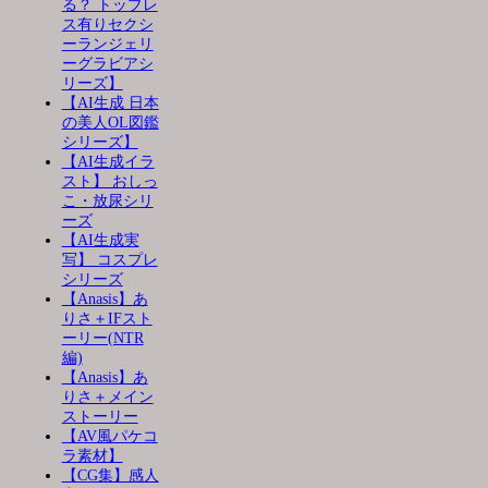
る？ トップレ
ス有りセクシ
ーランジェリ
ーグラビアシ
リーズ】
【AI生成 日本
の美人OL図鑑
シリーズ】
【AI生成イラ
スト】 おしっ
こ・放尿シリ
ーズ
【AI生成実
写】 コスプレ
シリーズ
【Anasis】あ
りさ＋IFスト
ーリー(NTR
編)
【Anasis】あ
りさ＋メイン
ストーリー
【AV風パケコ
ラ素材】
【CG集】感人