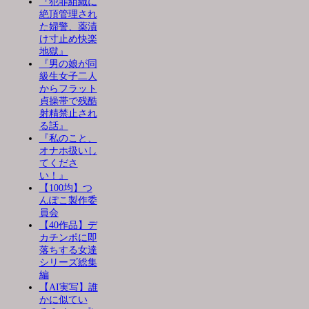
『犯罪組織に
絶頂管理され
た婦警、薬漬
け寸止め快楽
地獄』
『男の娘が同
級生女子二人
からフラット
貞操帯で残酷
射精禁止され
る話』
『私のこと、
オナホ扱いし
てくださ
い！』
【100均】つ
んぽこ製作委
員会
【40作品】デ
カチンポに即
落ちする女達
シリーズ総集
編
【AI実写】誰
かに似てい