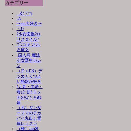
カテゴリー
_〆(´?`?)
-A
〜sm大好き〜
：D
?少女図鑑?ロ
リスタイル?
’◯コキ’され
る彼女
’囚人兵’魔法
少女野中カレ
ン
（JP＋EN）デ
ッカくてつよ
い艦娘が好き
(人妻・主婦・
母)と甘Sエッ
チのなぐさめ
屋
（元）ダンサ
ーママのデカ
パイ丸出し背
徳レッスン
（株）zou乳