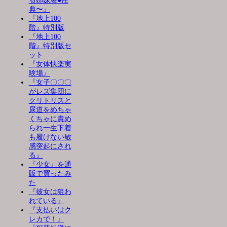
る姉妹凌●性
典〜』
『地上100
階』特別版
『地上100
階』特別版セ
ット
『女体快楽実
験場』
『女子〇〇〇
がレズ集団に
クリトリスと
尿道をめちゃ
くちゃに責め
られ一生下着
も履けない敏
感突起にされ
る』
『少女』を通
販で買ったみ
た
『彼女は狙わ
れている』
『支払いはク
レカで！』