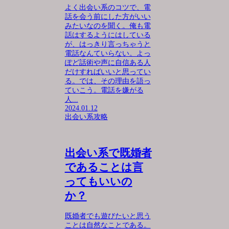
よく出会い系のコツで、電
話を会う前にした方がいい
みたいなのを聞く。俺も電
話はするようにはしている
が、はっきり言っちゃうと
電話なんていらない。よっ
ぽど話術や声に自信ある人
だけすればいいと思ってい
る。では、その理由を語っ
ていこう。電話を嫌がる
人...
2024.01.12
出会い系攻略
出会い系で既婚者
であることは言
ってもいいの
か？
既婚者でも遊びたいと思う
ことは自然なことである。