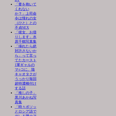
「妻を抱いて
くれない
か？」上司命
令は憧れの女
（ひと）との
不貞SEX
「彼女、お借
りします」水
原千鶴写真集
「挿れたら絶
対許さないか
ら」って言っ
てたカースト
1軍ギャルの
マ○コに、陰
キャオタクが
うっかり毎回
超特濃種付け
する話
「推しの子」
黒川あかね写
真集
「時々ボソッ
とロシア語で