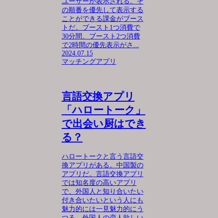
ユーザーが表示される。そ
の順番を優先して表示する
ことができる課金がブース
トだ。ブースト1つ消費で
30分間、ブースト2つ消費
で2時間の優先表示がさ...
2024.07.15
マッチングアプリ
言語交換アプリ
「ハロートーク」
で出会い厨はでき
る？
ハロートークと言う言語交
換アプリがある。中国製の
アプリだ。言語交換アプリ
では知名度の高いアプリ
で、外国人と知り合いたい
付き合いたいという人にも
魅力的には一見魅力的にう
つる。外国人の恋人欲しい