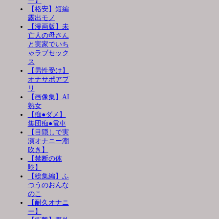
ー】
【格安】短編
露出モノ
【漫画版】未
亡人の母さん
と実家でいち
ゃラブセック
ス
【男性受け】
オナサポアプ
リ
【画像集】AI
熟女
【痴●ダメ】
集団痴●電車
【目隠しで実
演オナニー潮
吹き】
【禁断の体
験】
【総集編】ふ
つうのおんな
のこ
【耐久オナニ
ー】