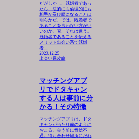
だがしかし、既婚者であっ
たら、法的にも倫理的にも
相手が及び腰になることは
明らかだ。では、既婚者で
あることを言わない方がい
いのか。否、それは違う。
既婚者であることを伝える
メリット出会い系で既婚
者...
2023.12.25
出会い系攻略
マッチングアプ
リでドタキャン
する人は事前に分
かる！その特徴
マッチングアプリは、ドタ
キャンが当たり前のように
おこる。会う前に音信不
通。待ち合わせ場所にだれ