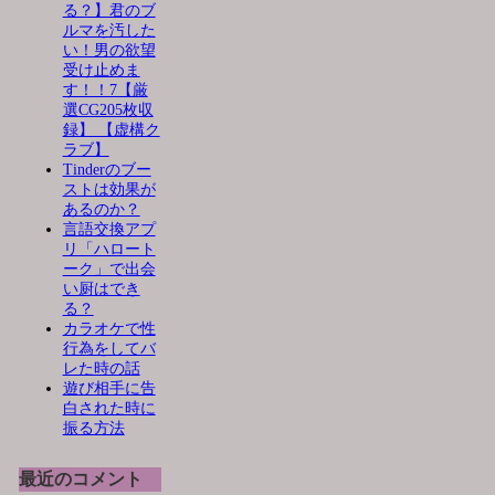
る？】君のブ
ルマを汚した
い！男の欲望
受け止めま
す！！7【厳
選CG205枚収
録】 【虚構ク
ラブ】
Tinderのブー
ストは効果が
あるのか？
言語交換アプ
リ「ハロート
ーク」で出会
い厨はでき
る？
カラオケで性
行為をしてバ
レた時の話
遊び相手に告
白された時に
振る方法
最近のコメント