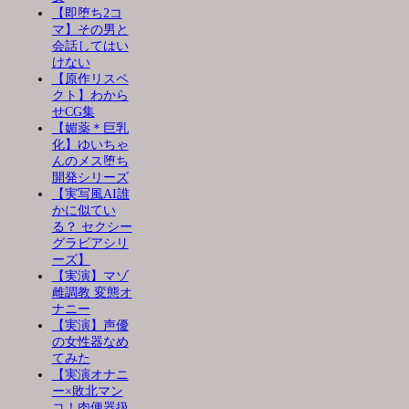
【即堕ち2コ
マ】その男と
会話してはい
けない
【原作リスペ
クト】わから
せCG集
【媚薬＊巨乳
化】ゆいちゃ
んのメス堕ち
開発シリーズ
【実写風AI誰
かに似てい
る？ セクシー
グラビアシリ
ーズ】
【実演】マゾ
雌調教 変態オ
ナニー
【実演】声優
の女性器なめ
てみた
【実演オナニ
ー×敗北マン
コ！肉便器扱