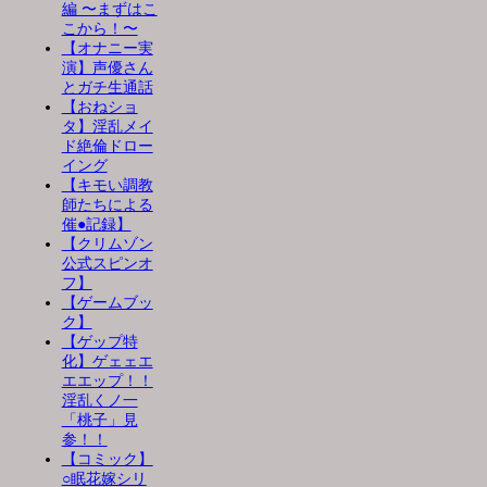
編 〜まずはこ
こから！〜
【オナニー実
演】声優さん
とガチ生通話
【おねショ
タ】淫乱メイ
ド絶倫ドロー
イング
【キモい調教
師たちによる
催●記録】
【クリムゾン
公式スピンオ
フ】
【ゲームブッ
ク】
【ゲップ特
化】ゲェェエ
エエップ！！
淫乱くノ一
「桃子」見
参！！
【コミック】
○眠花嫁シリ