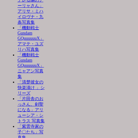
デレる隣のア
ーリャさん」
アリサ・ミハ
イロヴナ・九
条写真集
「機動戦士
Gundam
GQuuuuuuX」
アマテ・ユズ
リハ写真集
「機動戦士
Gundam
GQuuuuuuX」
ニャアン写真
集
「清楚彼女の
快楽漬け 」シ
リーズ
「片田舎のお
っさん、剣聖
になる」アリ
ューシア・シ
トラス 写真集
「紫雲寺家の
子〇たち」写
真集