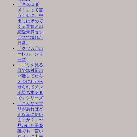
「キスはダ
メ！」って言
うくせに、中
出しは求めて
くる実妹との
恋愛未満セッ
〇スで壊れた
日常。
「クソガ〇ハ
ーレム」シリ
ーズ
「ゴミを見る
目で塩対応パ
パ活してたら
オジにわから
せられてチン
ポ堕ちするま
で」シリーズ
「こんなアプ
リがあればど
んな事に使い
ますか？」〜
見かけた子を
誰でも「言い
なり」に出来