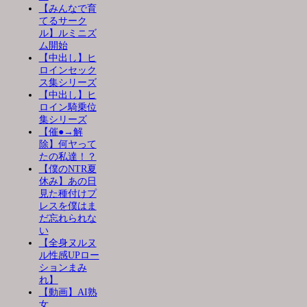
【みんなで育
てるサーク
ル】ルミニズ
ム開始
【中出し】ヒ
ロインセック
ス集シリーズ
【中出し】ヒ
ロイン騎乗位
集シリーズ
【催●→解
除】何ヤって
たの私達！？
【僕のNTR夏
休み】あの日
見た種付けプ
レスを僕はま
だ忘れられな
い
【全身ヌルヌ
ル性感UPロー
ションまみ
れ】
【動画】AI熟
女