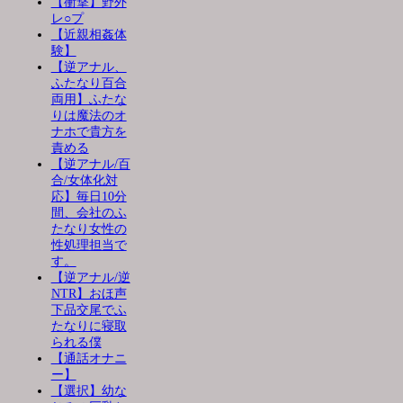
【衝撃】野外
レ○プ
【近親相姦体
験】
【逆アナル、
ふたなり百合
両用】ふたな
りは魔法のオ
ナホで貴方を
責める
【逆アナル/百
合/女体化対
応】毎日10分
間、会社のふ
たなり女性の
性処理担当で
す。
【逆アナル/逆
NTR】おほ声
下品交尾でふ
たなりに寝取
られる僕
【通話オナニ
ー】
【選択】幼な