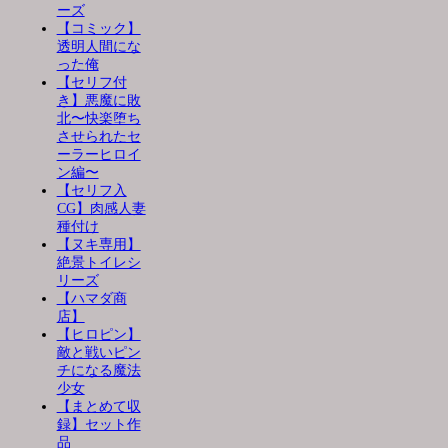
ーズ
【コミック】
透明人間にな
った俺
【セリフ付
き】悪魔に敗
北〜快楽堕ち
させられたセ
ーラーヒロイ
ン編〜
【セリフ入
CG】肉感人妻
種付け
【ヌキ専用】
絶景トイレシ
リーズ
【ハマダ商
店】
【ヒロピン】
敵と戦いピン
チになる魔法
少女
【まとめて収
録】セット作
品