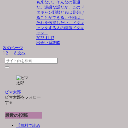
も来ない。そんなの普通
だ。迷惑な話だが、このド
タキャン野郎どもは見分け
ることができる。今回は、
それを伝授したい。ドタキ
ャンをする人の特徴ドタキ
ャン...
2023.11.17
出会い系攻略
次のページ
1
2
…
8
次へ
ピマ太郎
ピマ太郎をフォロー
する
最近の投稿
【無料で読め