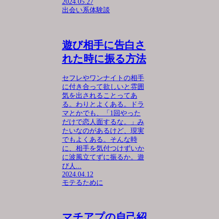
2024.05.27
出会い系体験談
遊び相手に告白さ
れた時に振る方法
セフレやワンナイトの相手
に付き合って欲しいと雰囲
気を出されることってあ
る。わりとよくある。ドラ
マとかでも、「1回やった
だけで恋人面するな。」み
たいなのがあるけど、現実
でもよくある。そんな時
に、相手を気付つけずいか
に波風立てずに振るか。遊
び人...
2024.04.12
モテるために
マチアプの自己紹