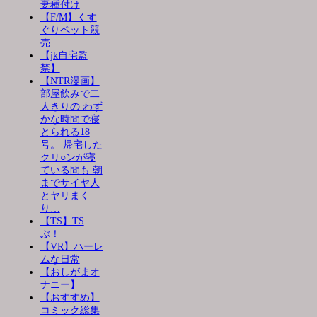
妻種付け
【F/M】くす
ぐりペット競
売
【jk自宅監
禁】
【NTR漫画】
部屋飲みで二
人きりの わず
かな時間で寝
とられる18
号。 帰宅した
クリ○ンが寝
ている間も 朝
までサイヤ人
とヤリまく
り…
【TS】TS
ぶ！
【VR】ハーレ
ムな日常
【おしがまオ
ナニー】
【おすすめ】
コミック総集