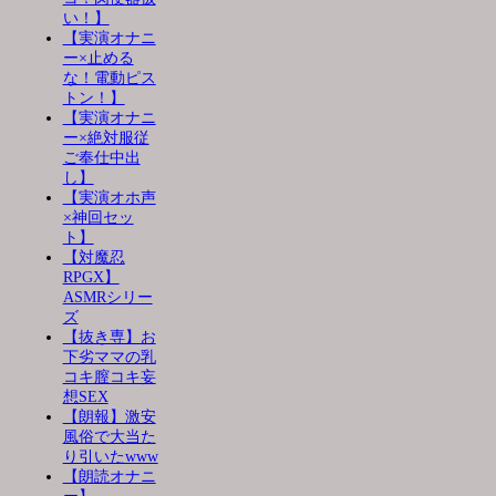
い！】
【実演オナニ
ー×止める
な！電動ピス
トン！】
【実演オナニ
ー×絶対服従
ご奉仕中出
し】
【実演オホ声
×神回セッ
ト】
【対魔忍
RPGX】
ASMRシリー
ズ
【抜き専】お
下劣ママの乳
コキ膣コキ妄
想SEX
【朗報】激安
風俗で大当た
り引いたwww
【朗読オナニ