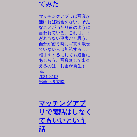
てみた
マッチングアプリは写真が
無ければ出会えない。そん
なことが当たり前のように
言われている。これは、ま
ぎれもない事実だと思う。
自分が使う時に写真を載せ
ていない人は無視するし、
相手をするにしても適当に
あしらう。写真無しで出会
えるのは、お金が発生す
る...
2024.02.02
出会い系攻略
マッチングアプ
リで電話はしなく
てもいいという
話