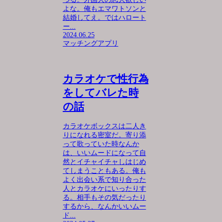
よな。俺もエマワトソンと
結婚してえ。ではハロート
ー...
2024.06.25
マッチングアプリ
カラオケで性行為
をしてバレた時
の話
カラオケボックスは二人き
りになれる密室だ。寄り添
って歌っていた時なんか
は、いいムードになって自
然とイチャイチャしはじめ
てしまうこともある。俺も
よく出会い系で知り合った
人とカラオケにいったりす
る。相手もその気だったり
するから、なんかいいムー
ド...