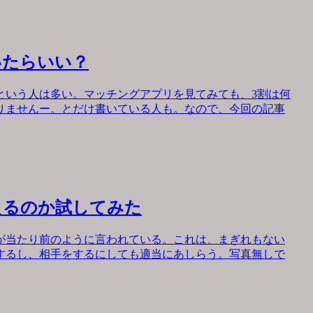
いたらいい？
という人は多い。マッチングアプリを見てみても、3割は何
りませんー。とだけ書いている人も。なので、今回の記事
えるのか試してみた
が当たり前のように言われている。これは、まぎれもない
するし、相手をするにしても適当にあしらう。写真無しで