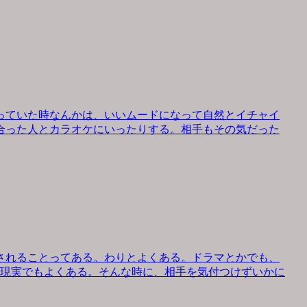
っていた時なんかは、いいムードになって自然とイチャイ
合った人とカラオケにいったりする。相手もその気だった
されることってある。わりとよくある。ドラマとかでも、
、現実でもよくある。そんな時に、相手を気付つけずいかに