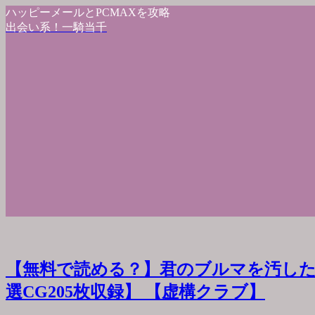
ハッピーメールとPCMAXを攻略
出会い系！一騎当千
【無料で読める？】君のブルマを汚した
選CG205枚収録】 【虚構クラブ】