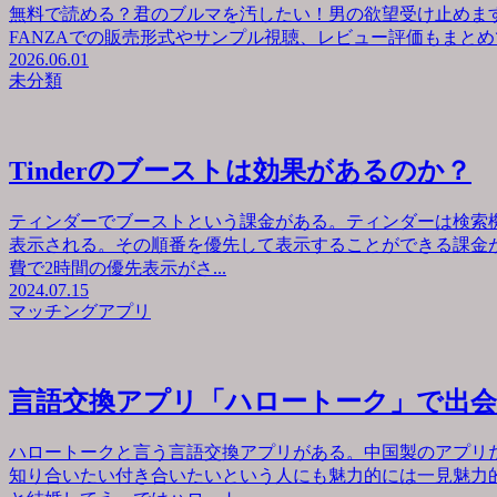
無料で読める？君のブルマを汚したい！男の欲望受け止めます
FANZAでの販売形式やサンプル視聴、レビュー評価もまとめて
2026.06.01
未分類
Tinderのブーストは効果があるのか？
ティンダーでブーストという課金がある。ティンダーは検索
表示される。その順番を優先して表示することができる課金が
費で2時間の優先表示がさ...
2024.07.15
マッチングアプリ
言語交換アプリ「ハロートーク」で出
ハロートークと言う言語交換アプリがある。中国製のアプリ
知り合いたい付き合いたいという人にも魅力的には一見魅力