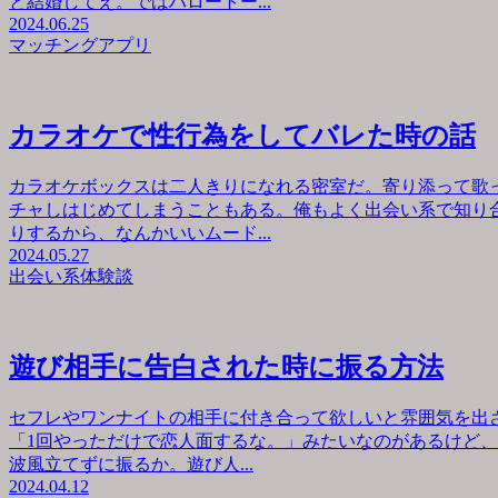
と結婚してえ。ではハロートー...
2024.06.25
マッチングアプリ
カラオケで性行為をしてバレた時の話
カラオケボックスは二人きりになれる密室だ。寄り添って歌
チャしはじめてしまうこともある。俺もよく出会い系で知り
りするから、なんかいいムード...
2024.05.27
出会い系体験談
遊び相手に告白された時に振る方法
セフレやワンナイトの相手に付き合って欲しいと雰囲気を出
「1回やっただけで恋人面するな。」みたいなのがあるけど
波風立てずに振るか。遊び人...
2024.04.12