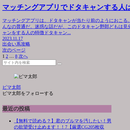
マッチングアプリでドタキャンする人
マッチングアプリは、ドタキャンが当たり前のようにおこる
んなの普通だ。迷惑な話だが、このドタキャン野郎どもは見
ャンをする人の特徴ドタキャン...
2023.11.17
出会い系攻略
次のページ
1
2
…
8
次へ
ピマ太郎
ピマ太郎をフォローする
最近の投稿
【無料で読める？】君のブルマを汚したい！男
の欲望受け止めます！！7【厳選CG205枚収