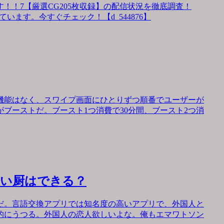
！！7【厳選CG205枚収録】の配信状況を徹底調査！
います。今すぐチェック！【d_544876】
機能はなく、スワイプ画面にひとりずつ順番でユーザーが
ブーストだ。ブースト1つ消費で30分間、ブースト2つ消
会い厨はできる？
だ。言語交換アプリでは知名度の高いアプリで、外国人と
的にうつる。外国人の恋人欲しいよな。俺もエマワトソン