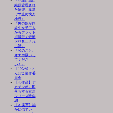
『犯罪組織に
絶頂管理され
た婦警、薬漬
け寸止め快楽
地獄』
『男の娘が同
級生女子二人
からフラット
貞操帯で残酷
射精禁止され
る話』
『私のこと、
オナホ扱いし
てくださ
い！』
【100均】つ
んぽこ製作委
員会
【40作品】デ
カチンポに即
落ちする女達
シリーズ総集
編
【AI実写】誰
かに似てい