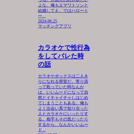
よな。俺もエマワトソンと
結婚してえ。ではハロート
ー...
2024.06.25
マッチングアプリ
カラオケで性行為
をしてバレた時
の話
カラオケボックスは二人き
りになれる密室だ。寄り添
って歌っていた時なんか
は、いいムードになって自
然とイチャイチャしはじめ
てしまうこともある。俺も
よく出会い系で知り合った
人とカラオケにいったりす
る。相手もその気だったり
するから、なんかいいムー
ド...