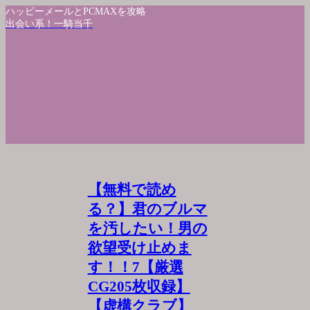
ハッピーメールとPCMAXを攻略
出会い系！一騎当千
【無料で読め
る？】君のブルマ
を汚したい！男の
欲望受け止めま
す！！7【厳選
CG205枚収録】
【虚構クラブ】