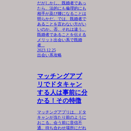
だがしかし、既婚者であっ
たら、法的にも倫理的にも
相手が及び腰になることは
明らかだ。では、既婚者で
あることを言わない方がい
いのか。否、それは違う。
既婚者であることを伝える
メリット出会い系で既婚
者...
2023.12.25
出会い系攻略
マッチングアプ
リでドタキャン
する人は事前に分
かる！その特徴
マッチングアプリは、ドタ
キャンが当たり前のように
おこる。会う前に音信不
通。待ち合わせ場所にだれ