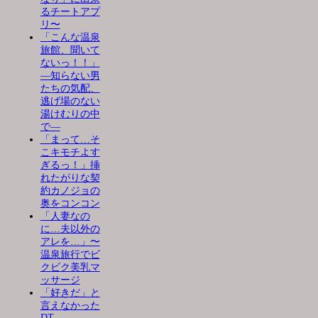
るチートアプ
リ〜
「こんな温泉
旅館、聞いて
ないっ！！」
―知らない男
たちの気配、
逃げ場のない
湯けむりの中
で―
「まって…そ
こキモチよす
ぎるっ！」挿
れたがりな契
約カノジョの
奥をコンコン
「人妻なの
に…夫以外の
アレを…」〜
温泉旅行でビ
クビク美乳マ
ッサージ
「好きだ」と
言えなかった
DT