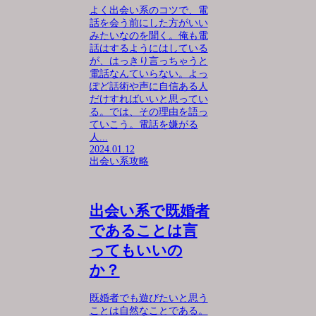
よく出会い系のコツで、電
話を会う前にした方がいい
みたいなのを聞く。俺も電
話はするようにはしている
が、はっきり言っちゃうと
電話なんていらない。よっ
ぽど話術や声に自信ある人
だけすればいいと思ってい
る。では、その理由を語っ
ていこう。電話を嫌がる
人...
2024.01.12
出会い系攻略
出会い系で既婚者
であることは言
ってもいいの
か？
既婚者でも遊びたいと思う
ことは自然なことである。