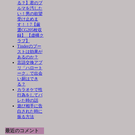
る？】君のブ
ルマを汚した
い！男の欲望
受け止めま
す！！7【厳
選CG205枚収
録】 【虚構ク
ラブ】
Tinderのブー
ストは効果が
あるのか？
言語交換アプ
リ「ハロート
ーク」で出会
い厨はでき
る？
カラオケで性
行為をしてバ
レた時の話
遊び相手に告
白された時に
振る方法
最近のコメント