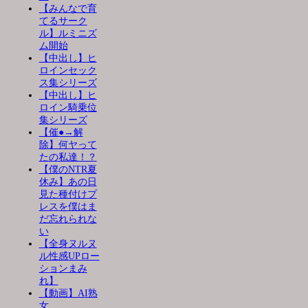
【みんなで育
てるサーク
ル】ルミニズ
ム開始
【中出し】ヒ
ロインセック
ス集シリーズ
【中出し】ヒ
ロイン騎乗位
集シリーズ
【催●→解
除】何ヤって
たの私達！？
【僕のNTR夏
休み】あの日
見た種付けプ
レスを僕はま
だ忘れられな
い
【全身ヌルヌ
ル性感UPロー
ションまみ
れ】
【動画】AI熟
女