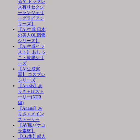
る？ トップレ
ス有りセクシ
ーランジェリ
ーグラビアシ
リーズ】
【AI生成 日本
の美人OL図鑑
シリーズ】
【AI生成イラ
スト】 おしっ
こ・放尿シリ
ーズ
【AI生成実
写】 コスプレ
シリーズ
【Anasis】あ
りさ＋IFスト
ーリー(NTR
編)
【Anasis】あ
りさ＋メイン
ストーリー
【AV風パケコ
ラ素材】
【CG集】感人