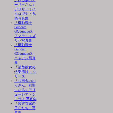
デレる隣のア
ーリャさん」
アリサ・ミハ
イロヴナ・九
条写真集
「機動戦士
Gundam
GQuuuuuuX」
アマテ・ユズ
リハ写真集
「機動戦士
Gundam
GQuuuuuuX」
ニャアン写真
集
「清楚彼女の
快楽漬け 」シ
リーズ
「片田舎のお
っさん、剣聖
になる」アリ
ューシア・シ
トラス 写真集
「紫雲寺家の
子〇たち」写
真集