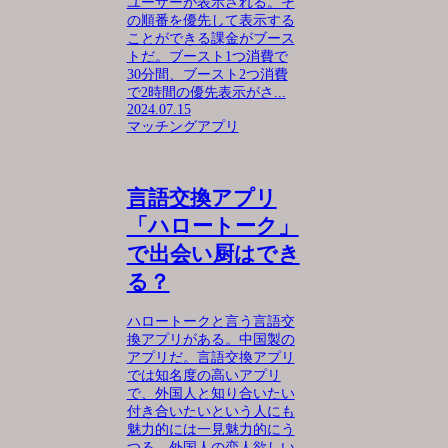
ユーザーが表示される。そ
の順番を優先して表示する
ことができる課金がブース
トだ。ブースト1つ消費で
30分間、ブースト2つ消費
で2時間の優先表示がさ...
2024.07.15
マッチングアプリ
言語交換アプリ
「ハロートーク」
で出会い厨はでき
る？
ハロートークと言う言語交
換アプリがある。中国製の
アプリだ。言語交換アプリ
では知名度の高いアプリ
で、外国人と知り合いたい
付き合いたいという人にも
魅力的には一見魅力的にう
つる。外国人の恋人欲しい