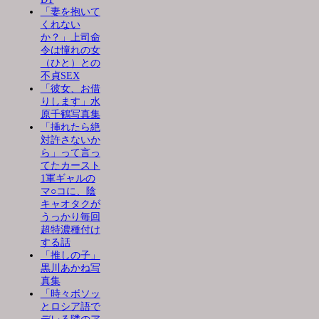
「妻を抱いて
くれない
か？」上司命
令は憧れの女
（ひと）との
不貞SEX
「彼女、お借
りします」水
原千鶴写真集
「挿れたら絶
対許さないか
ら」って言っ
てたカースト
1軍ギャルの
マ○コに、陰
キャオタクが
うっかり毎回
超特濃種付け
する話
「推しの子」
黒川あかね写
真集
「時々ボソッ
とロシア語で