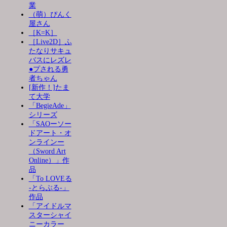
業
（萌）ぴんく
屋さん
［K=K］
［Live2D］ふ
たなりサキュ
バスにレズレ
●プされる勇
者ちゃん
[新作！]たま
て大学
「BegieAde」
シリーズ
「SAOーソー
ドアート・オ
ンラインー
（Sword Art
Online）」作
品
「To LOVEる
-とらぶる-」
作品
「アイドルマ
スターシャイ
ニーカラー