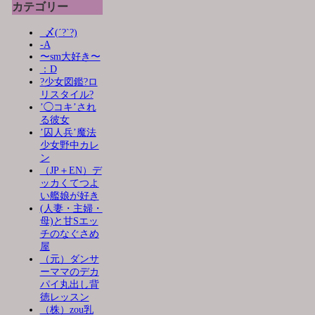
カテゴリー
_〆(´?`?)
-A
〜sm大好き〜
：D
?少女図鑑?ロ
リスタイル?
’◯コキ’され
る彼女
’囚人兵’魔法
少女野中カレ
ン
（JP＋EN）デ
ッカくてつよ
い艦娘が好き
(人妻・主婦・
母)と甘Sエッ
チのなぐさめ
屋
（元）ダンサ
ーママのデカ
パイ丸出し背
徳レッスン
（株）zou乳