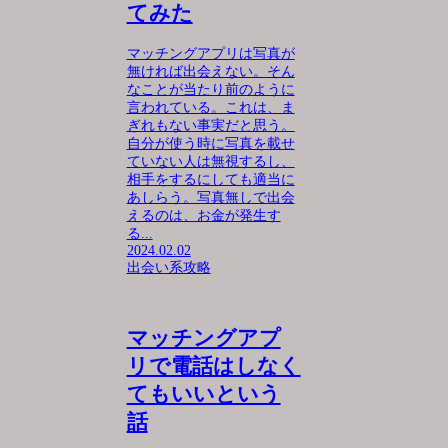
てみた
マッチングアプリは写真が
無ければ出会えない。そん
なことが当たり前のように
言われている。これは、ま
ぎれもない事実だと思う。
自分が使う時に写真を載せ
ていない人は無視するし、
相手をするにしても適当に
あしらう。写真無しで出会
えるのは、お金が発生す
る...
2024.02.02
出会い系攻略
マッチングアプ
リで電話はしなく
てもいいという
話