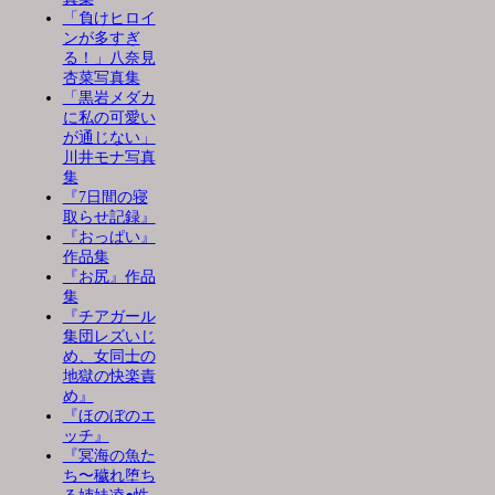
「負けヒロイ
ンが多すぎ
る！」八奈見
杏菜写真集
「黒岩メダカ
に私の可愛い
が通じない」
川井モナ写真
集
『7日間の寝
取らせ記録』
『おっぱい』
作品集
『お尻』作品
集
『チアガール
集団レズいじ
め、女同士の
地獄の快楽責
め』
『ほのぼのエ
ッチ』
『冥海の魚た
ち〜穢れ堕ち