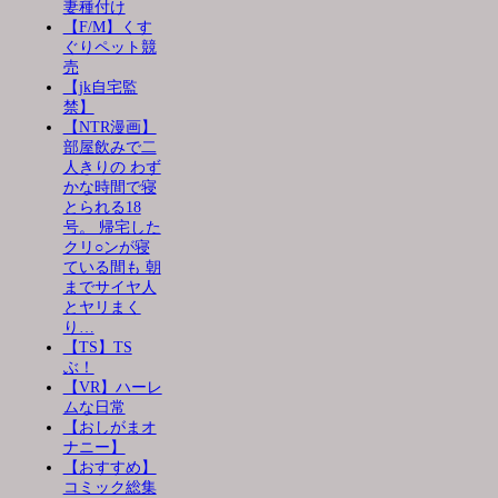
妻種付け
【F/M】くす
ぐりペット競
売
【jk自宅監
禁】
【NTR漫画】
部屋飲みで二
人きりの わず
かな時間で寝
とられる18
号。 帰宅した
クリ○ンが寝
ている間も 朝
までサイヤ人
とヤリまく
り…
【TS】TS
ぶ！
【VR】ハーレ
ムな日常
【おしがまオ
ナニー】
【おすすめ】
コミック総集