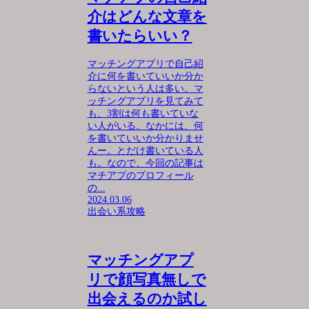
介はどんな文章を
書いたらいい？
マッチングアプリで自己紹
介に何を書いていいか分か
らないという人は多い。マ
ッチングアプリを見てみて
も、3割は何も書いていな
い人がいる。なかには、何
を書いていいか分かりませ
んー。とだけ書いている人
も。なので、今回の記事は
マチアプのプロフィール
の...
2024.03.06
出会い系攻略
マッチングアプ
リで顔写真無しで
出会えるのか試し