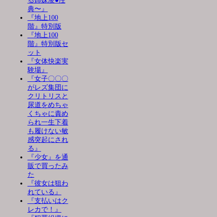
る姉妹凌●性
典〜』
『地上100
階』特別版
『地上100
階』特別版セ
ット
『女体快楽実
験場』
『女子〇〇〇
がレズ集団に
クリトリスと
尿道をめちゃ
くちゃに責め
られ一生下着
も履けない敏
感突起にされ
る』
『少女』を通
販で買ったみ
た
『彼女は狙わ
れている』
『支払いはク
レカで！』