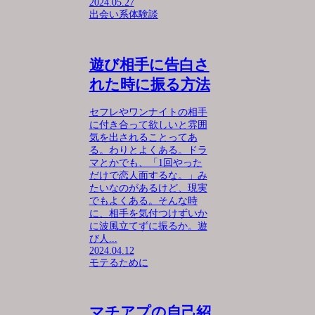
2024.05.27
出会い系体験談
遊び相手に告白さ
れた時に振る方法
セフレやワンナイトの相手
に付き合って欲しいと雰囲
気を出されることってあ
る。わりとよくある。ドラ
マとかでも、「1回やった
だけで恋人面するな。」み
たいなのがあるけど、現実
でもよくある。そんな時
に、相手を気付つけずいか
に波風立てずに振るか。遊
び人...
2024.04.12
モテるために
マチアプの自己紹