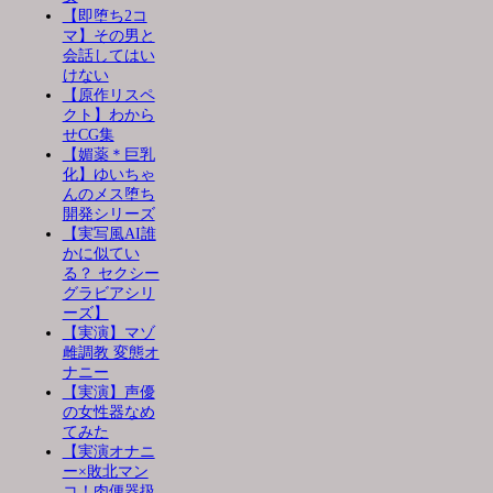
【即堕ち2コ
マ】その男と
会話してはい
けない
【原作リスペ
クト】わから
せCG集
【媚薬＊巨乳
化】ゆいちゃ
んのメス堕ち
開発シリーズ
【実写風AI誰
かに似てい
る？ セクシー
グラビアシリ
ーズ】
【実演】マゾ
雌調教 変態オ
ナニー
【実演】声優
の女性器なめ
てみた
【実演オナニ
ー×敗北マン
コ！肉便器扱