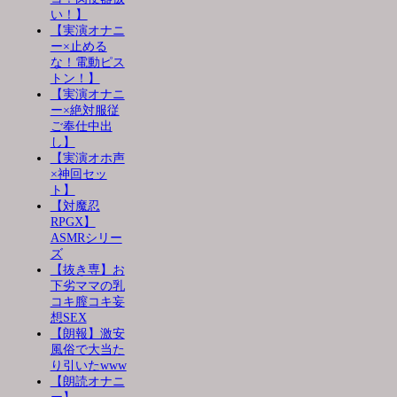
い！】
【実演オナニ
ー×止める
な！電動ピス
トン！】
【実演オナニ
ー×絶対服従
ご奉仕中出
し】
【実演オホ声
×神回セッ
ト】
【対魔忍
RPGX】
ASMRシリー
ズ
【抜き専】お
下劣ママの乳
コキ膣コキ妄
想SEX
【朗報】激安
風俗で大当た
り引いたwww
【朗読オナニ