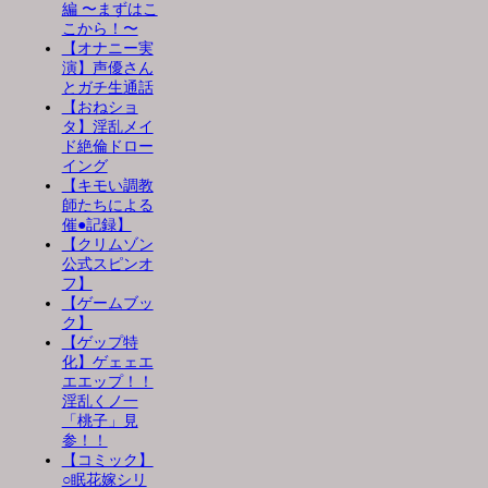
編 〜まずはこ
こから！〜
【オナニー実
演】声優さん
とガチ生通話
【おねショ
タ】淫乱メイ
ド絶倫ドロー
イング
【キモい調教
師たちによる
催●記録】
【クリムゾン
公式スピンオ
フ】
【ゲームブッ
ク】
【ゲップ特
化】ゲェェエ
エエップ！！
淫乱くノ一
「桃子」見
参！！
【コミック】
○眠花嫁シリ