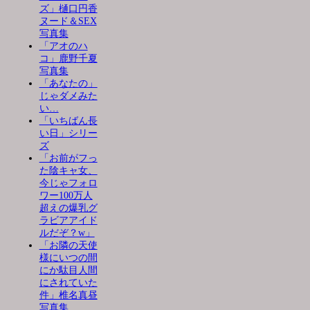
ズ」樋口円香
ヌード＆SEX
写真集
「アオのハ
コ」鹿野千夏
写真集
「あなたの」
じゃダメみた
い…
「いちばん長
い日」シリー
ズ
「お前がフっ
た陰キャ女、
今じゃフォロ
ワー100万人
超えの爆乳グ
ラビアアイド
ルだぞ？w」
「お隣の天使
様にいつの間
にか駄目人間
にされていた
件」椎名真昼
写真集