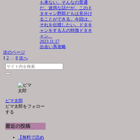
も来ない。そんなの普通
だ。迷惑な話だが、このド
タキャン野郎どもは見分け
ることができる。今回は、
それを伝授したい。ドタキ
ャンをする人の特徴ドタキ
ャン...
2023.11.17
出会い系攻略
次のページ
1
2
…
8
次へ
ピマ太郎
ピマ太郎をフォロー
する
最近の投稿
【無料で読め