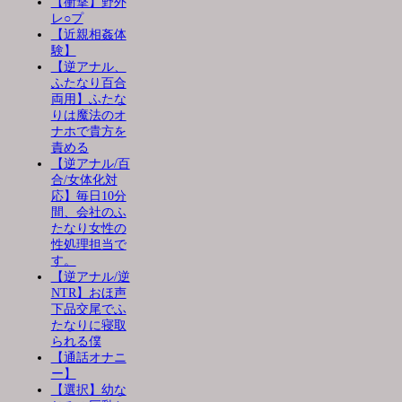
【衝撃】野外
レ○プ
【近親相姦体
験】
【逆アナル、
ふたなり百合
両用】ふたな
りは魔法のオ
ナホで貴方を
責める
【逆アナル/百
合/女体化対
応】毎日10分
間、会社のふ
たなり女性の
性処理担当で
す。
【逆アナル/逆
NTR】おほ声
下品交尾でふ
たなりに寝取
られる僕
【通話オナニ
ー】
【選択】幼な