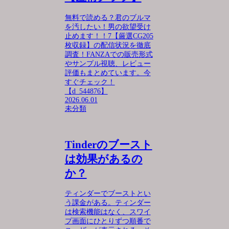
無料で読める？君のブルマ
を汚したい！男の欲望受け
止めます！！7【厳選CG205
枚収録】の配信状況を徹底
調査！FANZAでの販売形式
やサンプル視聴、レビュー
評価もまとめています。今
すぐチェック！
【d_544876】
2026.06.01
未分類
Tinderのブースト
は効果があるの
か？
ティンダーでブーストとい
う課金がある。ティンダー
は検索機能はなく、スワイ
プ画面にひとりずつ順番で