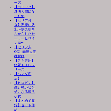
ーズ
【コミック】
透明人間にな
った俺
【セリフ付
き】悪魔に敗
北〜快楽堕ち
させられたセ
ーラーヒロイ
ン編〜
【セリフ入
CG】肉感人妻
種付け
【ヌキ専用】
絶景トイレシ
リーズ
【ハマダ商
店】
【ヒロピン】
敵と戦いピン
チになる魔法
少女
【まとめて収
録】セット作
品