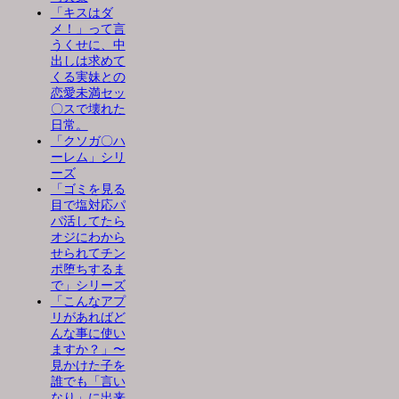
「キスはダ
メ！」って言
うくせに、中
出しは求めて
くる実妹との
恋愛未満セッ
〇スで壊れた
日常。
「クソガ〇ハ
ーレム」シリ
ーズ
「ゴミを見る
目で塩対応パ
パ活してたら
オジにわから
せられてチン
ポ堕ちするま
で」シリーズ
「こんなアプ
リがあればど
んな事に使い
ますか？」〜
見かけた子を
誰でも「言い
なり」に出来