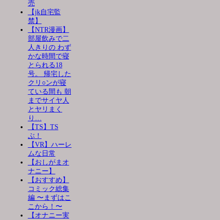
売
【jk自宅監
禁】
【NTR漫画】
部屋飲みで二
人きりの わず
かな時間で寝
とられる18
号。 帰宅した
クリ○ンが寝
ている間も 朝
までサイヤ人
とヤリまく
り…
【TS】TS
ぶ！
【VR】ハーレ
ムな日常
【おしがまオ
ナニー】
【おすすめ】
コミック総集
編 〜まずはこ
こから！〜
【オナニー実