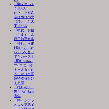
「妻を抱いて
くれない
か？」上司命
令は憧れの女
（ひと）との
不貞SEX
「彼女、お借
りします」水
原千鶴写真集
「挿れたら絶
対許さないか
ら」って言っ
てたカースト
1軍ギャルの
マ○コに、陰
キャオタクが
うっかり毎回
超特濃種付け
する話
「推しの子」
黒川あかね写
真集
「時々ボソッ
とロシア語で