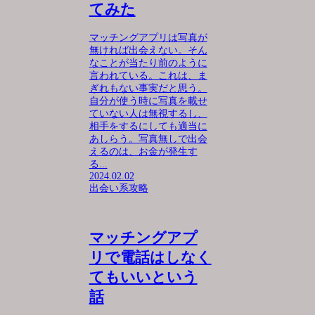
てみた
マッチングアプリは写真が
無ければ出会えない。そん
なことが当たり前のように
言われている。これは、ま
ぎれもない事実だと思う。
自分が使う時に写真を載せ
ていない人は無視するし、
相手をするにしても適当に
あしらう。写真無しで出会
えるのは、お金が発生す
る...
2024.02.02
出会い系攻略
マッチングアプ
リで電話はしなく
てもいいという
話