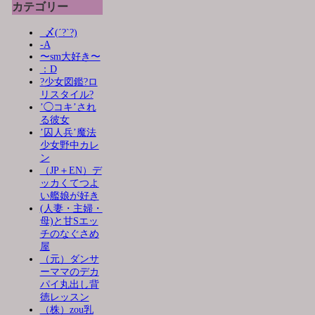
カテゴリー
_〆(´?`?)
-A
〜sm大好き〜
：D
?少女図鑑?ロ
リスタイル?
’◯コキ’され
る彼女
’囚人兵’魔法
少女野中カレ
ン
（JP＋EN）デ
ッカくてつよ
い艦娘が好き
(人妻・主婦・
母)と甘Sエッ
チのなぐさめ
屋
（元）ダンサ
ーママのデカ
パイ丸出し背
徳レッスン
（株）zou乳