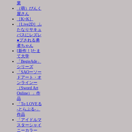
業
（萌）ぴんく
屋さん
［K=K］
［Live2D］ふ
たなりサキュ
バスにレズレ
●プされる勇
者ちゃん
[新作！]たま
て大学
「BegieAde」
シリーズ
「SAOーソー
ドアート・オ
ンラインー
（Sword Art
Online）」作
品
「To LOVEる
-とらぶる-」
作品
「アイドルマ
スターシャイ
ニーカラー