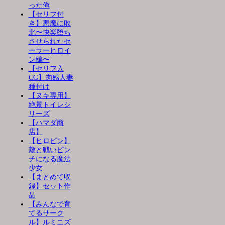
った俺
【セリフ付
き】悪魔に敗
北〜快楽堕ち
させられたセ
ーラーヒロイ
ン編〜
【セリフ入
CG】肉感人妻
種付け
【ヌキ専用】
絶景トイレシ
リーズ
【ハマダ商
店】
【ヒロピン】
敵と戦いピン
チになる魔法
少女
【まとめて収
録】セット作
品
【みんなで育
てるサーク
ル】ルミニズ