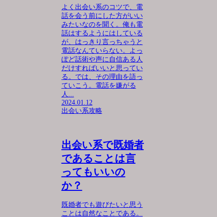
よく出会い系のコツで、電
話を会う前にした方がいい
みたいなのを聞く。俺も電
話はするようにはしている
が、はっきり言っちゃうと
電話なんていらない。よっ
ぽど話術や声に自信ある人
だけすればいいと思ってい
る。では、その理由を語っ
ていこう。電話を嫌がる
人...
2024.01.12
出会い系攻略
出会い系で既婚者
であることは言
ってもいいの
か？
既婚者でも遊びたいと思う
ことは自然なことである。