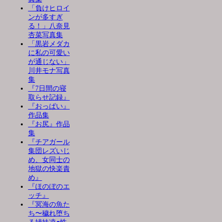
「負けヒロイ
ンが多すぎ
る！」八奈見
杏菜写真集
「黒岩メダカ
に私の可愛い
が通じない」
川井モナ写真
集
『7日間の寝
取らせ記録』
『おっぱい』
作品集
『お尻』作品
集
『チアガール
集団レズいじ
め、女同士の
地獄の快楽責
め』
『ほのぼのエ
ッチ』
『冥海の魚た
ち〜穢れ堕ち