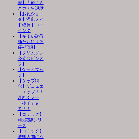
演】声優さん
とガチ生通話
【おねショ
タ】淫乱メイ
ド絶倫ドロー
イング
【キモい調教
師たちによる
催●記録】
【クリムゾン
公式スピンオ
フ】
【ゲームブッ
ク】
【ゲップ特
化】ゲェェエ
エエップ！！
淫乱くノ一
「桃子」見
参！！
【コミック】
○眠花嫁シリ
ーズ
【コミック】
透明人間にな