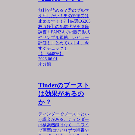
無料で読める？君のブルマ
を汚したい！男の欲望受け
止めます！！7【厳選CG205
枚収録】の配信状況を徹底
調査！FANZAでの販売形式
やサンプル視聴、レビュー
評価もまとめています。今
すぐチェック！
【d_544876】
2026.06.01
未分類
Tinderのブースト
は効果があるの
か？
ティンダーでブーストとい
う課金がある。ティンダー
は検索機能はなく、スワイ
プ画面にひとりずつ順番で