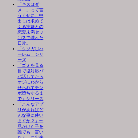
「キスはダ
メ！」って言
うくせに、中
出しは求めて
くる実妹との
恋愛未満セッ
〇スで壊れた
日常。
「クソガ〇ハ
ーレム」シリ
ーズ
「ゴミを見る
目で塩対応パ
パ活してたら
オジにわから
せられてチン
ポ堕ちするま
で」シリーズ
「こんなアプ
リがあればど
んな事に使い
ますか？」〜
見かけた子を
誰でも「言い
なり」に出来