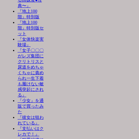
る姉妹凌●性
典〜』
『地上100
階』特別版
『地上100
階』特別版セ
ット
『女体快楽実
験場』
『女子〇〇〇
がレズ集団に
クリトリスと
尿道をめちゃ
くちゃに責め
られ一生下着
も履けない敏
感突起にされ
る』
『少女』を通
販で買ったみ
た
『彼女は狙わ
れている』
『支払いはク
レカで！』