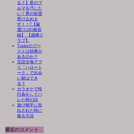
る？】君のブ
ルマを汚した
い！男の欲望
受け止めま
す！！7【厳
選CG205枚収
録】 【虚構ク
ラブ】
Tinderのブー
ストは効果が
あるのか？
言語交換アプ
リ「ハロート
ーク」で出会
い厨はでき
る？
カラオケで性
行為をしてバ
レた時の話
遊び相手に告
白された時に
振る方法
最近のコメント