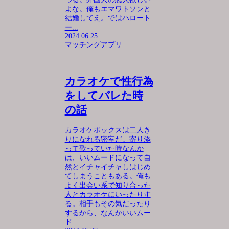
よな。俺もエマワトソンと
結婚してえ。ではハロート
ー...
2024.06.25
マッチングアプリ
カラオケで性行為
をしてバレた時
の話
カラオケボックスは二人き
りになれる密室だ。寄り添
って歌っていた時なんか
は、いいムードになって自
然とイチャイチャしはじめ
てしまうこともある。俺も
よく出会い系で知り合った
人とカラオケにいったりす
る。相手もその気だったり
するから、なんかいいムー
ド...