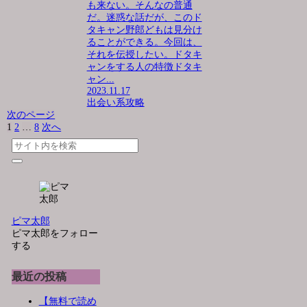
も来ない。そんなの普通
だ。迷惑な話だが、このド
タキャン野郎どもは見分け
ることができる。今回は、
それを伝授したい。ドタキ
ャンをする人の特徴ドタキ
ャン...
2023.11.17
出会い系攻略
次のページ
1
2
…
8
次へ
ピマ太郎
ピマ太郎をフォロー
する
最近の投稿
【無料で読め