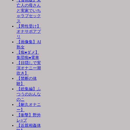
【漫画版】未
亡人の母さん
と実家でいち
ゃラブセック
ス
【男性受け】
オナサポアプ
リ
【画像集】AI
熟女
【痴●ダメ】
集団痴●電車
【目隠しで実
演オナニー潮
吹き】
【禁断の体
験】
【総集編】ふ
つうのおんな
のこ
【耐久オナニ
ー】
【衝撃】野外
レ○プ
【近親相姦体