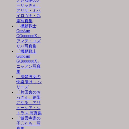
デレる隣のア
ーリャさん」
アリサ・ミハ
イロヴナ・九
条写真集
「機動戦士
Gundam
GQuuuuuuX」
アマテ・ユズ
リハ写真集
「機動戦士
Gundam
GQuuuuuuX」
ニャアン写真
集
「清楚彼女の
快楽漬け 」シ
リーズ
「片田舎のお
っさん、剣聖
になる」アリ
ューシア・シ
トラス 写真集
「紫雲寺家の
子〇たち」写
真集