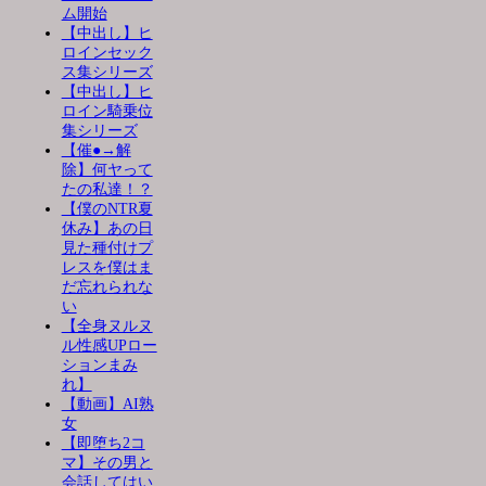
ム開始
【中出し】ヒ
ロインセック
ス集シリーズ
【中出し】ヒ
ロイン騎乗位
集シリーズ
【催●→解
除】何ヤって
たの私達！？
【僕のNTR夏
休み】あの日
見た種付けプ
レスを僕はま
だ忘れられな
い
【全身ヌルヌ
ル性感UPロー
ションまみ
れ】
【動画】AI熟
女
【即堕ち2コ
マ】その男と
会話してはい