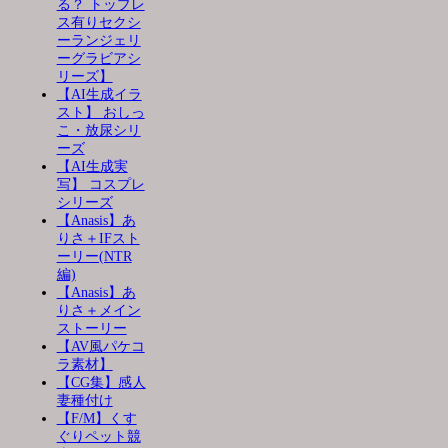
る？ トップレ
ス有りセクシ
ーランジェリ
ーグラビアシ
リーズ】
【AI生成イラ
スト】 おしっ
こ・放尿シリ
ーズ
【AI生成実
写】 コスプレ
シリーズ
【Anasis】あ
りさ＋IFスト
ーリー(NTR
編)
【Anasis】あ
りさ＋メイン
ストーリー
【AV風パケコ
ラ素材】
【CG集】感人
妻種付け
【F/M】くす
ぐりペット競