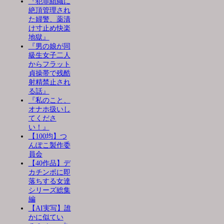
『犯罪組織に
絶頂管理され
た婦警、薬漬
け寸止め快楽
地獄』
『男の娘が同
級生女子二人
からフラット
貞操帯で残酷
射精禁止され
る話』
『私のこと、
オナホ扱いし
てくださ
い！』
【100均】つ
んぽこ製作委
員会
【40作品】デ
カチンポに即
落ちする女達
シリーズ総集
編
【AI実写】誰
かに似てい