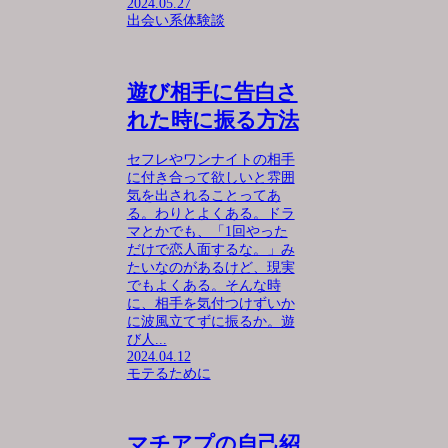
2024.05.27
出会い系体験談
遊び相手に告白さ
れた時に振る方法
セフレやワンナイトの相手
に付き合って欲しいと雰囲
気を出されることってあ
る。わりとよくある。ドラ
マとかでも、「1回やった
だけで恋人面するな。」み
たいなのがあるけど、現実
でもよくある。そんな時
に、相手を気付つけずいか
に波風立てずに振るか。遊
び人...
2024.04.12
モテるために
マチアプの自己紹