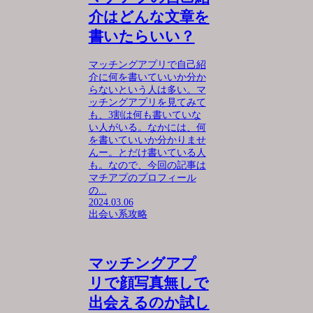
介はどんな文章を
書いたらいい？
マッチングアプリで自己紹
介に何を書いていいか分か
らないという人は多い。マ
ッチングアプリを見てみて
も、3割は何も書いていな
い人がいる。なかには、何
を書いていいか分かりませ
んー。とだけ書いている人
も。なので、今回の記事は
マチアプのプロフィール
の...
2024.03.06
出会い系攻略
マッチングアプ
リで顔写真無しで
出会えるのか試し