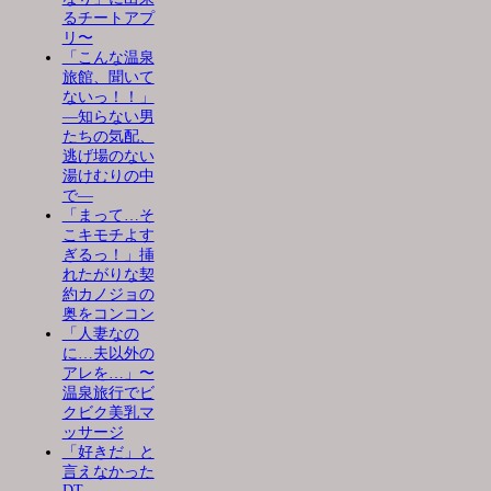
るチートアプ
リ〜
「こんな温泉
旅館、聞いて
ないっ！！」
―知らない男
たちの気配、
逃げ場のない
湯けむりの中
で―
「まって…そ
こキモチよす
ぎるっ！」挿
れたがりな契
約カノジョの
奥をコンコン
「人妻なの
に…夫以外の
アレを…」〜
温泉旅行でビ
クビク美乳マ
ッサージ
「好きだ」と
言えなかった
DT