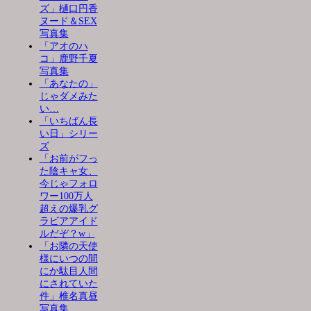
ズ」樋口円香
ヌード＆SEX
写真集
「アオのハ
コ」鹿野千夏
写真集
「あなたの」
じゃダメみた
い…
「いちばん長
い日」シリー
ズ
「お前がフっ
た陰キャ女、
今じゃフォロ
ワー100万人
超えの爆乳グ
ラビアアイド
ルだぞ？w」
「お隣の天使
様にいつの間
にか駄目人間
にされていた
件」椎名真昼
写真集