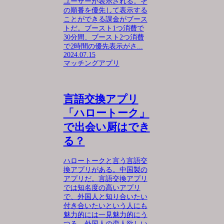
ユーザーが表示される。そ
の順番を優先して表示する
ことができる課金がブース
トだ。ブースト1つ消費で
30分間、ブースト2つ消費
で2時間の優先表示がさ...
2024.07.15
マッチングアプリ
言語交換アプリ
「ハロートーク」
で出会い厨はでき
る？
ハロートークと言う言語交
換アプリがある。中国製の
アプリだ。言語交換アプリ
では知名度の高いアプリ
で、外国人と知り合いたい
付き合いたいという人にも
魅力的には一見魅力的にう
つる。外国人の恋人欲しい