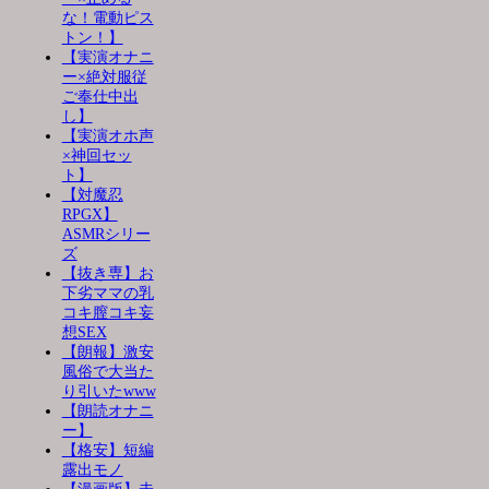
な！電動ピス
トン！】
【実演オナニ
ー×絶対服従
ご奉仕中出
し】
【実演オホ声
×神回セッ
ト】
【対魔忍
RPGX】
ASMRシリー
ズ
【抜き専】お
下劣ママの乳
コキ膣コキ妄
想SEX
【朗報】激安
風俗で大当た
り引いたwww
【朗読オナニ
ー】
【格安】短編
露出モノ