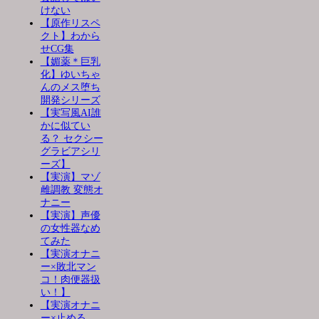
けない
【原作リスペ
クト】わから
せCG集
【媚薬＊巨乳
化】ゆいちゃ
んのメス堕ち
開発シリーズ
【実写風AI誰
かに似てい
る？ セクシー
グラビアシリ
ーズ】
【実演】マゾ
雌調教 変態オ
ナニー
【実演】声優
の女性器なめ
てみた
【実演オナニ
ー×敗北マン
コ！肉便器扱
い！】
【実演オナニ
ー×止める