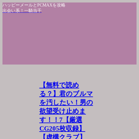
ハッピーメールとPCMAXを攻略
出会い系！一騎当千
【無料で読め
る？】君のブルマ
を汚したい！男の
欲望受け止めま
す！！7【厳選
CG205枚収録】
【虚構クラブ】