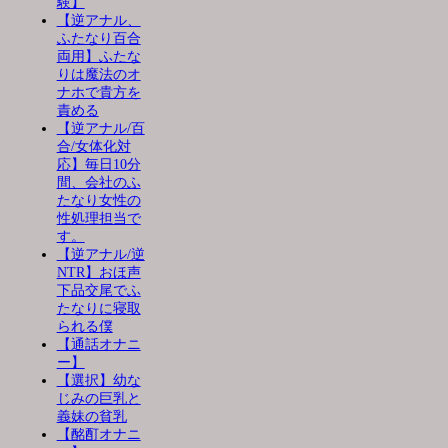
験】
【逆アナル、
ふたなり百合
両用】ふたな
りは魔法のオ
ナホで貴方を
責める
【逆アナル/百
合/女体化対
応】毎日10分
間、会社のふ
たなり女性の
性処理担当で
す。
【逆アナル/逆
NTR】おほ声
下品交尾でふ
たなりに寝取
られる僕
【通話オナニ
ー】
【選択】幼な
じみの巨乳と
義妹の貧乳
【酩酊オナニ