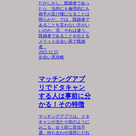
だがしかし、既婚者であっ
たら、法的にも倫理的にも
相手が及び腰になることは
明らかだ。では、既婚者で
あることを言わない方がい
いのか。否、それは違う。
既婚者であることを伝える
メリット出会い系で既婚
者...
2023.12.25
出会い系攻略
マッチングアプ
リでドタキャン
する人は事前に分
かる！その特徴
マッチングアプリは、ドタ
キャンが当たり前のように
おこる。会う前に音信不
通。待ち合わせ場所にだれ