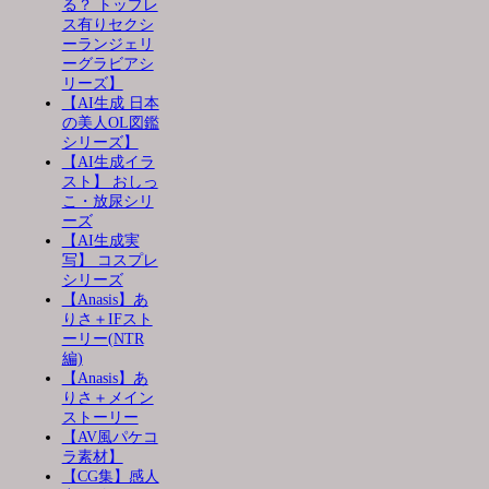
る？ トップレ
ス有りセクシ
ーランジェリ
ーグラビアシ
リーズ】
【AI生成 日本
の美人OL図鑑
シリーズ】
【AI生成イラ
スト】 おしっ
こ・放尿シリ
ーズ
【AI生成実
写】 コスプレ
シリーズ
【Anasis】あ
りさ＋IFスト
ーリー(NTR
編)
【Anasis】あ
りさ＋メイン
ストーリー
【AV風パケコ
ラ素材】
【CG集】感人