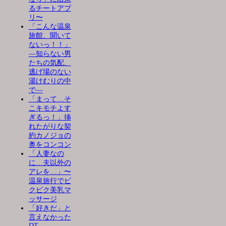
るチートアプ
リ〜
「こんな温泉
旅館、聞いて
ないっ！！」
―知らない男
たちの気配、
逃げ場のない
湯けむりの中
で―
「まって…そ
こキモチよす
ぎるっ！」挿
れたがりな契
約カノジョの
奥をコンコン
「人妻なの
に…夫以外の
アレを…」〜
温泉旅行でビ
クビク美乳マ
ッサージ
「好きだ」と
言えなかった
DT