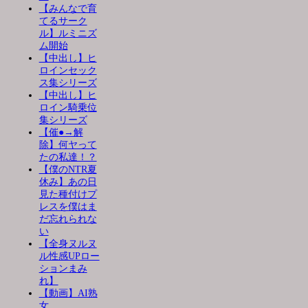
【みんなで育
てるサーク
ル】ルミニズ
ム開始
【中出し】ヒ
ロインセック
ス集シリーズ
【中出し】ヒ
ロイン騎乗位
集シリーズ
【催●→解
除】何ヤって
たの私達！？
【僕のNTR夏
休み】あの日
見た種付けプ
レスを僕はま
だ忘れられな
い
【全身ヌルヌ
ル性感UPロー
ションまみ
れ】
【動画】AI熟
女