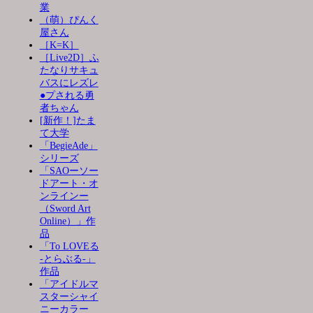
業
（萌）ぴんく
屋さん
［K=K］
［Live2D］ふ
たなりサキュ
バスにレズレ
●プされる勇
者ちゃん
[新作！]たま
て大学
「BegieAde」
シリーズ
「SAOーソー
ドアート・オ
ンラインー
（Sword Art
Online）」作
品
「To LOVEる
-とらぶる-」
作品
「アイドルマ
スターシャイ
ニーカラー