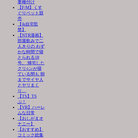
妻種付け
【F/M】くす
ぐりペット競
売
【jk自宅監
禁】
【NTR漫画】
部屋飲みで二
人きりの わず
かな時間で寝
とられる18
号。 帰宅した
クリ○ンが寝
ている間も 朝
までサイヤ人
とヤリまく
り…
【TS】TS
ぶ！
【VR】ハーレ
ムな日常
【おしがまオ
ナニー】
【おすすめ】
コミック総集