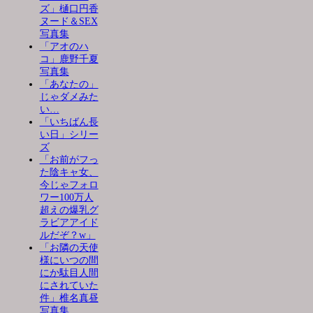
ズ」樋口円香
ヌード＆SEX
写真集
「アオのハ
コ」鹿野千夏
写真集
「あなたの」
じゃダメみた
い…
「いちばん長
い日」シリー
ズ
「お前がフっ
た陰キャ女、
今じゃフォロ
ワー100万人
超えの爆乳グ
ラビアアイド
ルだぞ？w」
「お隣の天使
様にいつの間
にか駄目人間
にされていた
件」椎名真昼
写真集