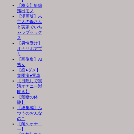
ー】
【格安】短編
露出モノ
【漫画版】未
亡人の母さん
と実家でいち
ゃラブセック
ス
【男性受け】
オナサポアプ
リ
【画像集】AI
熟女
【痴●ダメ】
集団痴●電車
【目隠しで実
演オナニー潮
吹き】
【禁断の体
験】
【総集編】ふ
つうのおんな
のこ
【耐久オナニ
ー】