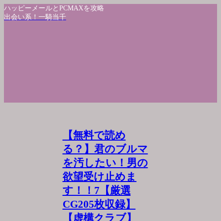
ハッピーメールとPCMAXを攻略
出会い系！一騎当千
【無料で読め
る？】君のブルマ
を汚したい！男の
欲望受け止めま
す！！7【厳選
CG205枚収録】
【虚構クラブ】