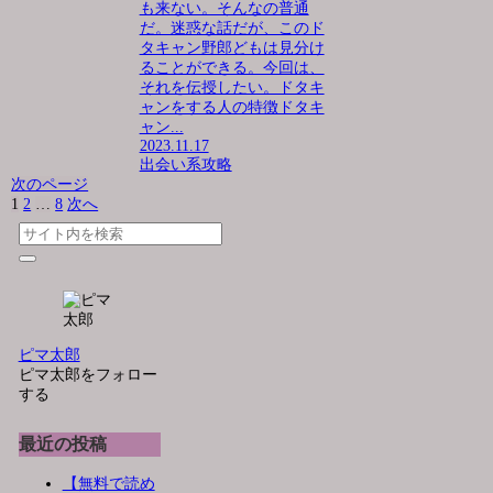
も来ない。そんなの普通
だ。迷惑な話だが、このド
タキャン野郎どもは見分け
ることができる。今回は、
それを伝授したい。ドタキ
ャンをする人の特徴ドタキ
ャン...
2023.11.17
出会い系攻略
次のページ
1
2
…
8
次へ
ピマ太郎
ピマ太郎をフォロー
する
最近の投稿
【無料で読め