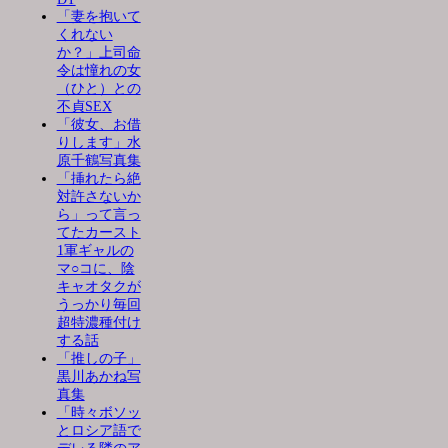
「妻を抱いて
くれない
か？」上司命
令は憧れの女
（ひと）との
不貞SEX
「彼女、お借
りします」水
原千鶴写真集
「挿れたら絶
対許さないか
ら」って言っ
てたカースト
1軍ギャルの
マ○コに、陰
キャオタクが
うっかり毎回
超特濃種付け
する話
「推しの子」
黒川あかね写
真集
「時々ボソッ
とロシア語で