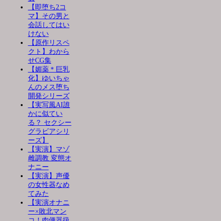
【即堕ち2コ
マ】その男と
会話してはい
けない
【原作リスペ
クト】わから
せCG集
【媚薬＊巨乳
化】ゆいちゃ
んのメス堕ち
開発シリーズ
【実写風AI誰
かに似てい
る？ セクシー
グラビアシリ
ーズ】
【実演】マゾ
雌調教 変態オ
ナニー
【実演】声優
の女性器なめ
てみた
【実演オナニ
ー×敗北マン
コ！肉便器扱