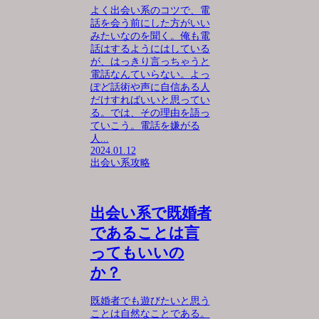
よく出会い系のコツで、電
話を会う前にした方がいい
みたいなのを聞く。俺も電
話はするようにはしている
が、はっきり言っちゃうと
電話なんていらない。よっ
ぽど話術や声に自信ある人
だけすればいいと思ってい
る。では、その理由を語っ
ていこう。電話を嫌がる
人...
2024.01.12
出会い系攻略
出会い系で既婚者
であることは言
ってもいいの
か？
既婚者でも遊びたいと思う
ことは自然なことである。