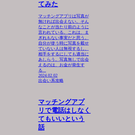
てみた
マッチングアプリは写真が
無ければ出会えない。そん
なことが当たり前のように
言われている。これは、ま
ぎれもない事実だと思う。
自分が使う時に写真を載せ
ていない人は無視するし、
相手をするにしても適当に
あしらう。写真無しで出会
えるのは、お金が発生す
る...
2024.02.02
出会い系攻略
マッチングアプ
リで電話はしなく
てもいいという
話