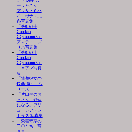
デレる隣のア
ーリャさん」
アリサ・ミハ
イロヴナ・九
条写真集
「機動戦士
Gundam
GQuuuuuuX」
アマテ・ユズ
リハ写真集
「機動戦士
Gundam
GQuuuuuuX」
ニャアン写真
集
「清楚彼女の
快楽漬け 」シ
リーズ
「片田舎のお
っさん、剣聖
になる」アリ
ューシア・シ
トラス 写真集
「紫雲寺家の
子〇たち」写
真集