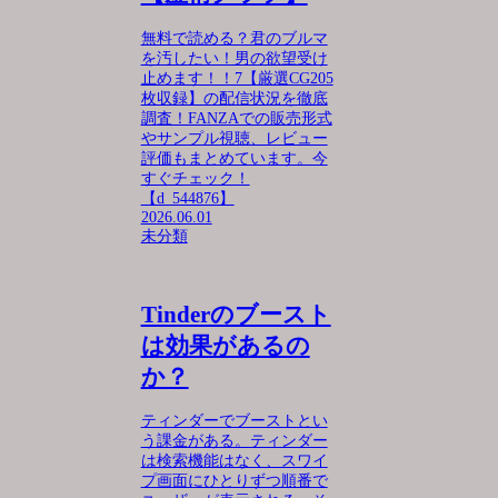
無料で読める？君のブルマ
を汚したい！男の欲望受け
止めます！！7【厳選CG205
枚収録】の配信状況を徹底
調査！FANZAでの販売形式
やサンプル視聴、レビュー
評価もまとめています。今
すぐチェック！
【d_544876】
2026.06.01
未分類
Tinderのブースト
は効果があるの
か？
ティンダーでブーストとい
う課金がある。ティンダー
は検索機能はなく、スワイ
プ画面にひとりずつ順番で