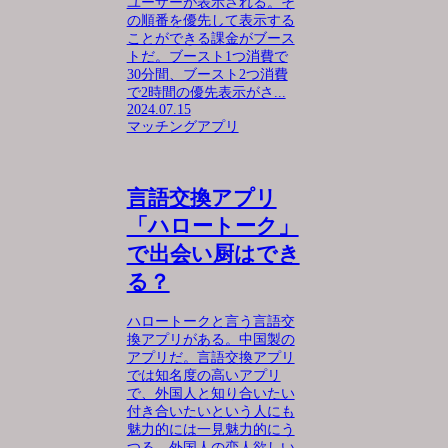
ユーザーが表示される。そ
の順番を優先して表示する
ことができる課金がブース
トだ。ブースト1つ消費で
30分間、ブースト2つ消費
で2時間の優先表示がさ...
2024.07.15
マッチングアプリ
言語交換アプリ
「ハロートーク」
で出会い厨はでき
る？
ハロートークと言う言語交
換アプリがある。中国製の
アプリだ。言語交換アプリ
では知名度の高いアプリ
で、外国人と知り合いたい
付き合いたいという人にも
魅力的には一見魅力的にう
つる。外国人の恋人欲しい