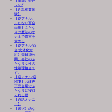
【衝撃】野外
レ○プ
【近親相姦体
験】
【逆アナル、
ふたなり百合
両用】ふたな
りは魔法のオ
ナホで貴方を
責める
【逆アナル/百
合/女体化対
応】毎日10分
間、会社のふ
たなり女性の
性処理担当で
す。
【逆アナル/逆
NTR】おほ声
下品交尾でふ
たなりに寝取
られる僕
【通話オナニ
ー】
【選択】幼な