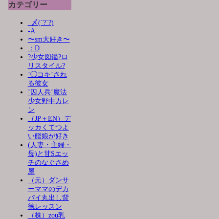
カテゴリー
_〆(´?`?)
-A
〜sm大好き〜
：D
?少女図鑑?ロ
リスタイル?
’◯コキ’され
る彼女
’囚人兵’魔法
少女野中カレ
ン
（JP＋EN）デ
ッカくてつよ
い艦娘が好き
(人妻・主婦・
母)と甘Sエッ
チのなぐさめ
屋
（元）ダンサ
ーママのデカ
パイ丸出し背
徳レッスン
（株）zou乳