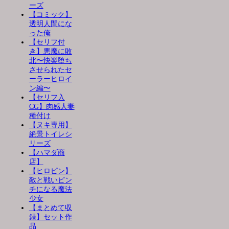
ーズ
【コミック】
透明人間にな
った俺
【セリフ付
き】悪魔に敗
北〜快楽堕ち
させられたセ
ーラーヒロイ
ン編〜
【セリフ入
CG】肉感人妻
種付け
【ヌキ専用】
絶景トイレシ
リーズ
【ハマダ商
店】
【ヒロピン】
敵と戦いピン
チになる魔法
少女
【まとめて収
録】セット作
品