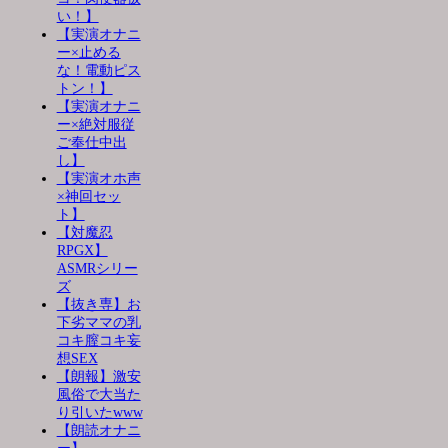
い！】
【実演オナニ
ー×止める
な！電動ピス
トン！】
【実演オナニ
ー×絶対服従
ご奉仕中出
し】
【実演オホ声
×神回セッ
ト】
【対魔忍
RPGX】
ASMRシリー
ズ
【抜き専】お
下劣ママの乳
コキ膣コキ妄
想SEX
【朗報】激安
風俗で大当た
り引いたwww
【朗読オナニ