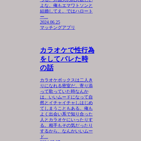
よな。俺もエマワトソンと
結婚してえ。ではハロート
ー...
2024.06.25
マッチングアプリ
カラオケで性行為
をしてバレた時
の話
カラオケボックスは二人き
りになれる密室だ。寄り添
って歌っていた時なんか
は、いいムードになって自
然とイチャイチャしはじめ
てしまうこともある。俺も
よく出会い系で知り合った
人とカラオケにいったりす
る。相手もその気だったり
するから、なんかいいムー
ド...