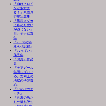
「負けヒロイ
ンが多すぎ
る！」八奈見
杏菜写真集
「黒岩メダカ
に私の可愛い
が通じない」
川井モナ写真
集
『7日間の寝
取らせ記録』
『おっぱい』
作品集
『お尻』作品
集
『チアガール
集団レズいじ
め、女同士の
地獄の快楽責
め』
『ほのぼのエ
ッチ』
『冥海の魚た
ち〜穢れ堕ち