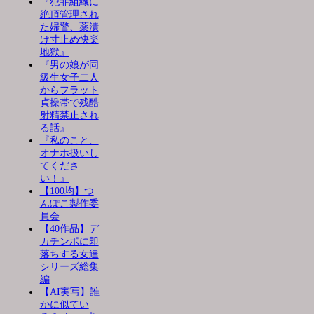
『犯罪組織に
絶頂管理され
た婦警、薬漬
け寸止め快楽
地獄』
『男の娘が同
級生女子二人
からフラット
貞操帯で残酷
射精禁止され
る話』
『私のこと、
オナホ扱いし
てくださ
い！』
【100均】つ
んぽこ製作委
員会
【40作品】デ
カチンポに即
落ちする女達
シリーズ総集
編
【AI実写】誰
かに似てい