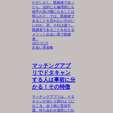
だがしかし、既婚者であっ
たら、法的にも倫理的にも
相手が及び腰になることは
明らかだ。では、既婚者で
あることを言わない方がい
いのか。否、それは違う。
既婚者であることを伝える
メリット出会い系で既婚
者...
2023.12.25
出会い系攻略
マッチングアプ
リでドタキャン
する人は事前に分
かる！その特徴
マッチングアプリは、ドタ
キャンが当たり前のように
おこる。会う前に音信不
通。待ち合わせ場所にだれ