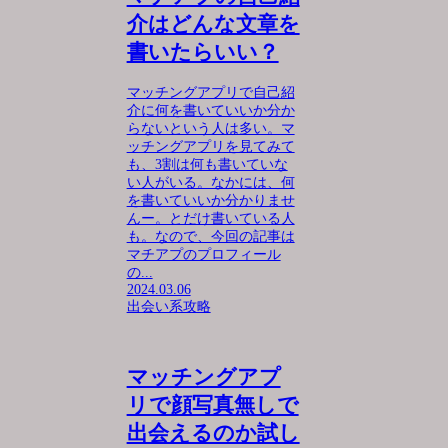
介はどんな文章を
書いたらいい？
マッチングアプリで自己紹
介に何を書いていいか分か
らないという人は多い。マ
ッチングアプリを見てみて
も、3割は何も書いていな
い人がいる。なかには、何
を書いていいか分かりませ
んー。とだけ書いている人
も。なので、今回の記事は
マチアプのプロフィール
の...
2024.03.06
出会い系攻略
マッチングアプ
リで顔写真無しで
出会えるのか試し