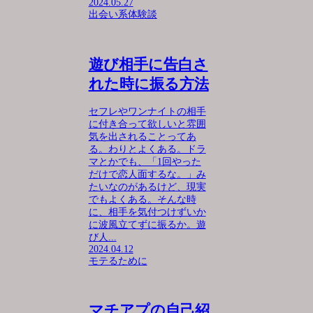
2024.05.27
出会い系体験談
遊び相手に告白さ
れた時に振る方法
セフレやワンナイトの相手
に付き合って欲しいと雰囲
気を出されることってあ
る。わりとよくある。ドラ
マとかでも、「1回やった
だけで恋人面するな。」み
たいなのがあるけど、現実
でもよくある。そんな時
に、相手を気付つけずいか
に波風立てずに振るか。遊
び人...
2024.04.12
モテるために
マチアプの自己紹