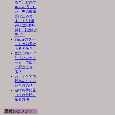
る？】君のブ
ルマを汚した
い！男の欲望
受け止めま
す！！7【厳
選CG205枚収
録】 【虚構ク
ラブ】
Tinderのブー
ストは効果が
あるのか？
言語交換アプ
リ「ハロート
ーク」で出会
い厨はでき
る？
カラオケで性
行為をしてバ
レた時の話
遊び相手に告
白された時に
振る方法
最近のコメント