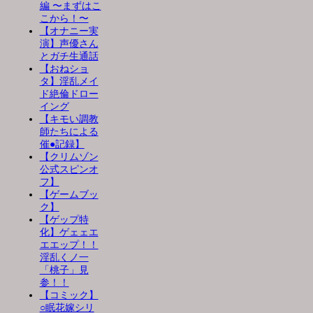
編 〜まずはこ
こから！〜
【オナニー実
演】声優さん
とガチ生通話
【おねショ
タ】淫乱メイ
ド絶倫ドロー
イング
【キモい調教
師たちによる
催●記録】
【クリムゾン
公式スピンオ
フ】
【ゲームブッ
ク】
【ゲップ特
化】ゲェェエ
エエップ！！
淫乱くノ一
「桃子」見
参！！
【コミック】
○眠花嫁シリ