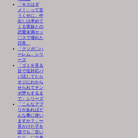
「キスはダ
メ！」って言
うくせに、中
出しは求めて
くる実妹との
恋愛未満セッ
〇スで壊れた
日常。
「クソガ〇ハ
ーレム」シリ
ーズ
「ゴミを見る
目で塩対応パ
パ活してたら
オジにわから
せられてチン
ポ堕ちするま
で」シリーズ
「こんなアプ
リがあればど
んな事に使い
ますか？」〜
見かけた子を
誰でも「言い
なり」に出来