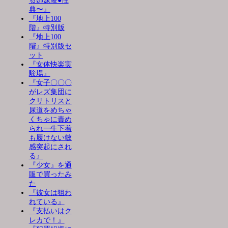
る姉妹凌●性
典〜』
『地上100
階』特別版
『地上100
階』特別版セ
ット
『女体快楽実
験場』
『女子〇〇〇
がレズ集団に
クリトリスと
尿道をめちゃ
くちゃに責め
られ一生下着
も履けない敏
感突起にされ
る』
『少女』を通
販で買ったみ
た
『彼女は狙わ
れている』
『支払いはク
レカで！』